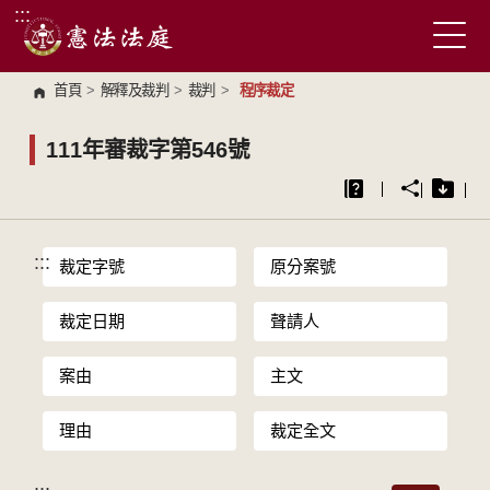
:::
跳到主要內容區塊
首頁
>
解釋及裁判
>
裁判
>
程序裁定
111年審裁字第546號
:::
裁定字號
原分案號
裁定日期
聲請人
案由
主文
理由
裁定全文