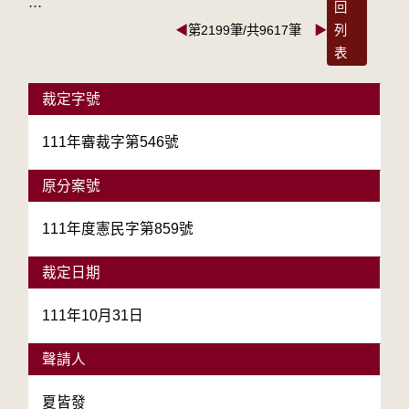
:::
回
◀
第2199筆/共9617筆
▶
列
表
裁定字號
111年審裁字第546號
原分案號
111年度憲民字第859號
裁定日期
111年10月31日
聲請人
夏皆發