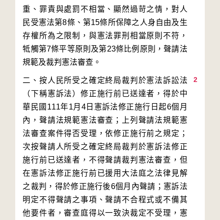
重、罪責與處罰不相當、顯然過苛之情，對人
民受憲法第8條、第15條所保障之人身自由及生
存權所為之限制，與憲法罪刑相當原則不符，
牴觸第7條平等原則及第23條比例原則，聲請法
2
二、按人民所受之確定終局裁判於憲法訴訟法
（下稱憲訴法）修正施行前已送達者，得於中
華民國111年1月4日憲訴法修正施行日起6個月
內，聲請法規範憲法審查；上列聲請法規範憲
法審查案件得否受理，依修正施行前之規定；
次按聲請人所受之確定終局裁判於憲訴法修正
施行前已送達者，不得聲請裁判憲法審查，但
在憲訴法修正施行前已援用大法庭之法律見解
之裁判，得於修正施行後6個月內聲請；憲訴法
明定不得聲請之事項、聲請不合程式或不備其
他要件者，審查庭得以一致決裁定不受理，憲