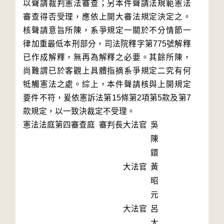
以聲請裁判憲法審查；另本件聲請法規範憲法
審查得否受理，應依上開大審法規定決定之。
核聲請意旨所陳，系爭規定一關於不分情節一
律加重最低本刑部分，司法院釋字第775號解釋
已作成解釋，無再為解釋之必要。其餘所陳，
尚難謂已於客觀上具體指摘系爭規定二究有何
牴觸憲法之處。綜上，本件聲請核與上開規定
要件不符，爰依憲訴法第15條第2項第5款及第7
款規定，以一致決裁定不受理。
憲法法庭第四審查庭 審判長
大法官
吳
陳
鐶
大法官
黃
昭
元
大法官
呂
太