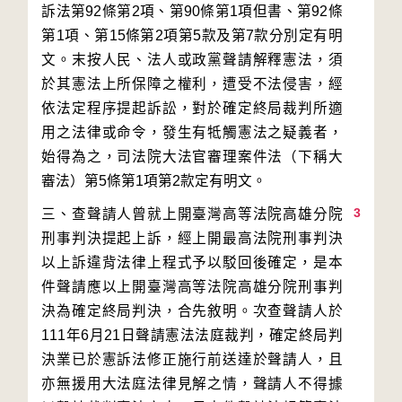
訴法第92條第2項、第90條第1項但書、第92條
第1項、第15條第2項第5款及第7款分別定有明
文。末按人民、法人或政黨聲請解釋憲法，須
於其憲法上所保障之權利，遭受不法侵害，經
依法定程序提起訴訟，對於確定終局裁判所適
用之法律或命令，發生有牴觸憲法之疑義者，
始得為之，司法院大法官審理案件法（下稱大
3
三、查聲請人曾就上開臺灣高等法院高雄分院
刑事判決提起上訴，經上開最高法院刑事判決
以上訴違背法律上程式予以駁回後確定，是本
件聲請應以上開臺灣高等法院高雄分院刑事判
決為確定終局判決，合先敘明。次查聲請人於
111年6月21日聲請憲法法庭裁判，確定終局判
決業已於憲訴法修正施行前送達於聲請人，且
亦無援用大法庭法律見解之情，聲請人不得據