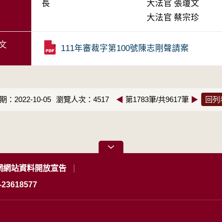
長
大法官
張瓊文
大法官
蔡宗珍
文
111年審裁字第100號陳志剛聲請案
：2022-10-05
瀏覽人次：4517
◀
第1783筆/共9617筆
▶
回列
網網站資料開放宣告
23618577