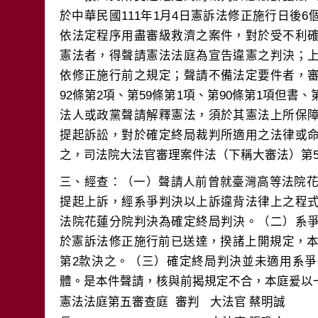
於中華民國111年1月4日憲訴法修正施行日後
依法定程序用盡審級救濟之案件，對於受不利
憲法者，得聲請憲法法庭為宣告違憲之判決；
依修正施行前之規定；聲請不備法定要件者，
92條第2項、第59條第1項、第90條第1項但書
法人或政黨聲請解釋憲法，須於其憲法上所保
提起訴訟，對於確定終局裁判所適用之法律或
三、經查：（一）聲請人前曾就臺灣高等法院花蓮
提起上訴，經系爭判決以上訴違背法律上之程
法院花蓮分院判決為確定終局判決。（二）系
於憲訴法修正施行前已送達，揆諸上開規定，本
第2款決之。（三）確定終局判決並未適用系
體。是本件聲請，核與前揭規定不合，本庭爰以
憲法法庭第五審查庭 審判
大法官
蔡明誠