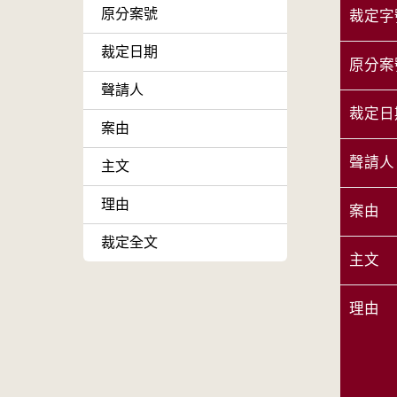
原分案號
裁定字
裁定日期
原分案
聲請人
裁定日
案由
聲請人
主文
理由
案由
裁定全文
主文
理由