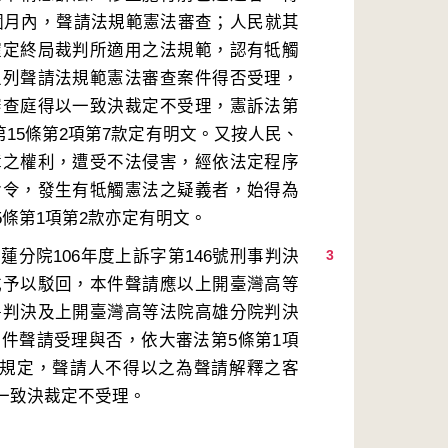
6個月內，聲請法規範憲法審查；人民就其
確定終局裁判所適用之法規範，認有牴觸
上列聲請法規範憲法審查案件得否受理，
審查庭得以一致決裁定不受理，憲訴法第
、第15條第2項第7款定有明文。又按人民、
障之權利，遭受不法侵害，經依法定程序
命令，發生有牴觸憲法之疑義者，始得為
分院106年度上訴字第146號刑事判決
3
式予以駁回，本件聲請應以上開臺灣高等
爭判決及上開臺灣高等法院高雄分院判決
件聲請受理與否，依大審法第5條第1項
爭規定，聲請人不得以之為聲請解釋之客
一致決裁定不受理。