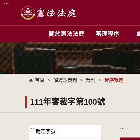
:::
跳到主要內容區塊
關於憲法法庭
審理程序
首頁
>
解釋及裁判
>
裁判
>
程序裁定
111年審裁字第100號
:::
:::
裁定字號