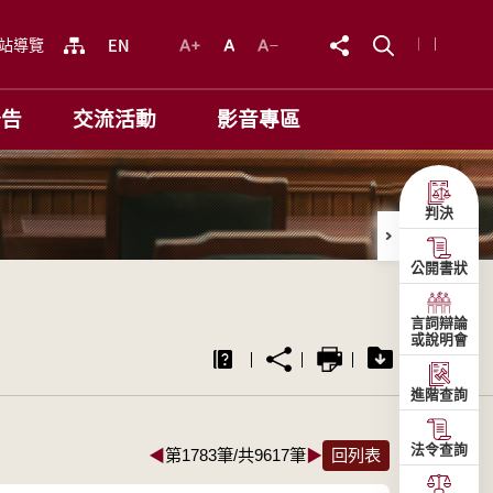
站導覽
公告
交流活動
影音專區
判決
公開書狀
言詞辯論
或說明會
進階查詢
法令查詢
◀
第1783筆/共9617筆
▶
回列表