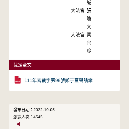
誠
大法官
張
瓊
文
大法官
蔡
宗
珍
裁定全文
111年審裁字第98號鄭于亘聲請案
發布日期：2022-10-05
瀏覽人次：4545
◀