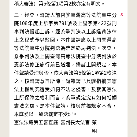
3
三、經查，聲請人前曾就臺灣高等法院臺中分
院108年度上訴字第791號及上易字第422號刑
事判決提起上訴，經系爭判決以上訴違背法律
上之程式予以駁回，本件聲請應以上開臺灣高
等法院臺中分院判決為確定終局判決。次查，
系爭判決及上開臺灣高等法院臺中分院判決於
憲訴法修正施行前已送達，揆諸上開規定，本
件聲請受理與否，依大審法第5條第1項第2款決
之。核聲請意旨所陳，尚難謂已具體指摘其憲
法上權利究遭受如何不法之侵害，及就其憲法
上所保障之權利而言，系爭規定究有如何牴觸
憲法之處。是本件聲請，核與前揭規定不合，
本庭爰以一致決裁定不受理。
憲法法庭第五審查庭 審判長
大法官
蔡
明