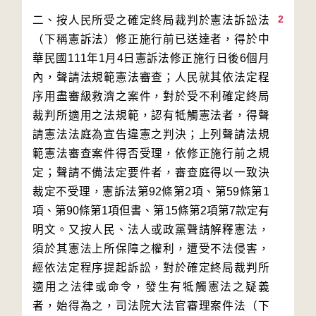
2
二、按人民所受之確定終局裁判於憲法訴訟法
（下稱憲訴法）修正施行前已送達者，得於中
華民國111年1月4日憲訴法修正施行日後6個月
內，聲請法規範憲法審查；人民就其依法定程
序用盡審級救濟之案件，對於受不利確定終局
裁判所適用之法規範，認有牴觸憲法者，得聲
請憲法法庭為宣告違憲之判決；上列聲請法規
範憲法審查案件得否受理，依修正施行前之規
定；聲請不備法定要件者，審查庭得以一致決
裁定不受理，憲訴法第92條第2項、第59條第1
項、第90條第1項但書、第15條第2項第7款定有
明文。又按人民、法人或政黨聲請解釋憲法，
須於其憲法上所保障之權利，遭受不法侵害，
經依法定程序提起訴訟，對於確定終局裁判所
適用之法律或命令，發生有牴觸憲法之疑義
者，始得為之，司法院大法官審理案件法（下