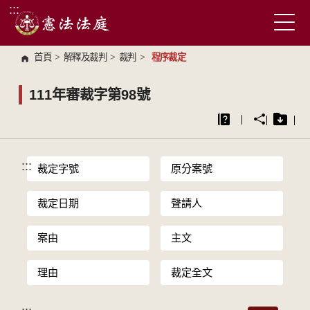
:::
跳到主要內容區塊
首頁
>
解釋及裁判
>
裁判
>
程序裁定
111年審裁字第98號
:::
裁定字號
原分案號
裁定日期
聲請人
案由
主文
理由
裁定全文