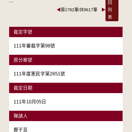
:::
回
◀
第1782筆/共9617筆
▶
列
表
裁定字號
111年審裁字第98號
原分案號
111年度憲民字第2651號
裁定日期
111年10月05日
聲請人
鄭于亘