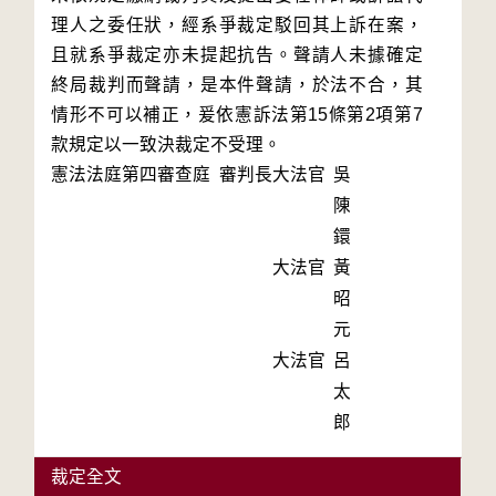
理人之委任狀，經系爭裁定駁回其上訴在案，
且就系爭裁定亦未提起抗告。聲請人未據確定
終局裁判而聲請，是本件聲請，於法不合，其
情形不可以補正，爰依憲訴法第15條第2項第7
款規定以一致決裁定不受理。
憲法法庭第四審查庭 審判長
大法官
吳
陳
鐶
大法官
黃
昭
元
大法官
呂
太
郎
裁定全文