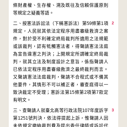
條財產權、生存權、溯及既往及信賴保護原則
2
二、按憲法訴訟法（下稱憲訴法）第59條第1項
規定，人民就其依法定程序用盡審級救濟之案
件，對於受不利確定終局裁判所適用之法規範
或該裁判，認有牴觸憲法者，得聲請憲法法庭
為宣告違憲之判決；上開規定所謂確定終局裁
判，就其立法及制度設計之意旨，係指聲請人
已依法定程序用盡審級救濟之最終裁判而言。
又聲請憲法法庭裁判，聲請不合程式或不備其
他要件，其情形不可以補正者，審查庭得以一
致決裁定不受理；憲訴法第15條第2項第7款定
3
三、查聲請人就臺北高等行政法院107年度訴字
第1251號判決，依法得提起上訴，惟聲請人因
未依規定繳納裁判費及提出委任律師或訴訟代