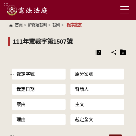
:::
跳到主要內容區塊
首頁
>
解釋及裁判
>
裁判
>
程序裁定
111年憲裁字第1507號
:::
裁定字號
原分案號
裁定日期
聲請人
案由
主文
理由
裁定全文