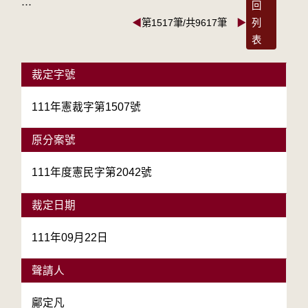
:::
回
◀
第1517筆/共9617筆
▶
列
表
裁定字號
111年憲裁字第1507號
原分案號
111年度憲民字第2042號
裁定日期
111年09月22日
聲請人
鄺定凡