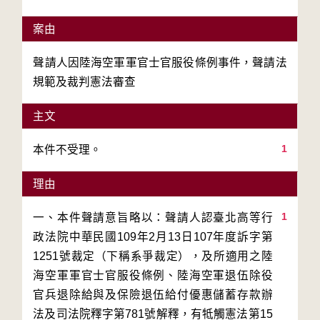
案由
聲請人因陸海空軍軍官士官服役條例事件，聲請法
規範及裁判憲法審查
主文
1
本件不受理。
理由
1
一、本件聲請意旨略以：聲請人認臺北高等行
政法院中華民國109年2月13日107年度訴字第
1251號裁定（下稱系爭裁定），及所適用之陸
海空軍軍官士官服役條例、陸海空軍退伍除役
官兵退除給與及保險退伍給付優惠儲蓄存款辦
法及司法院釋字第781號解釋，有牴觸憲法第15