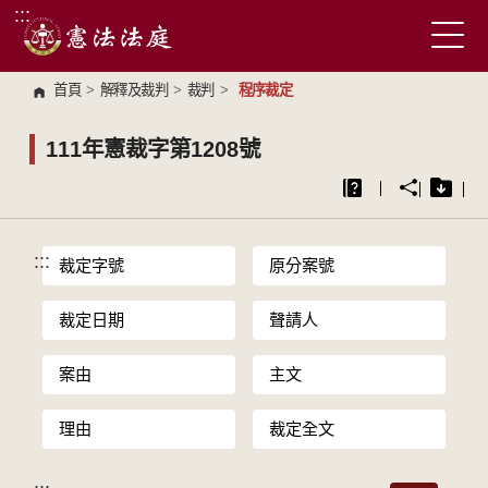
:::
跳到主要內容區塊
首頁
>
解釋及裁判
>
裁判
>
程序裁定
111年憲裁字第1208號
:::
裁定字號
原分案號
裁定日期
聲請人
案由
主文
理由
裁定全文