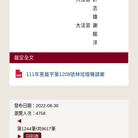
志
雄
大法官
謝
銘
洋
裁定全文
111年憲裁字第1208號林培煌聲請案
發布日期：2022-08-30
瀏覽人次：4758
◀
第1244筆/共9617筆
▶
回列表