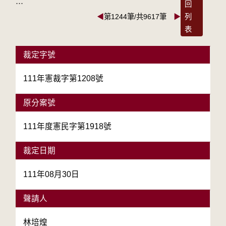
:::
回
◀
第1244筆/共9617筆
▶
列
表
裁定字號
111年憲裁字第1208號
原分案號
111年度憲民字第1918號
裁定日期
111年08月30日
聲請人
林培煌