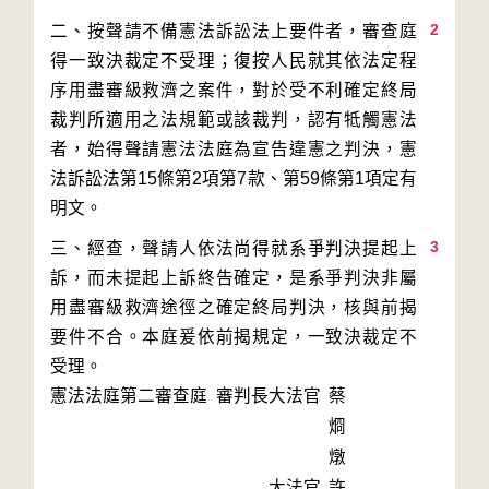
2
二、按聲請不備憲法訴訟法上要件者，審查庭
得一致決裁定不受理；復按人民就其依法定程
序用盡審級救濟之案件，對於受不利確定終局
裁判所適用之法規範或該裁判，認有牴觸憲法
者，始得聲請憲法法庭為宣告違憲之判決，憲
法訴訟法第15條第2項第7款、第59條第1項定有
3
三、經查，聲請人依法尚得就系爭判決提起上
訴，而未提起上訴終告確定，是系爭判決非屬
用盡審級救濟途徑之確定終局判決，核與前揭
要件不合。本庭爰依前揭規定，一致決裁定不
受理。
憲法法庭第二審查庭 審判長
大法官
蔡
烱
燉
大法官
許