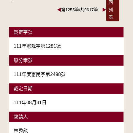
:::
回
◀
第1255筆/共9617筆
▶
列
表
裁定字號
111年憲裁字第1281號
原分案號
111年度憲民字第2498號
裁定日期
111年08月31日
聲請人
林秀龍