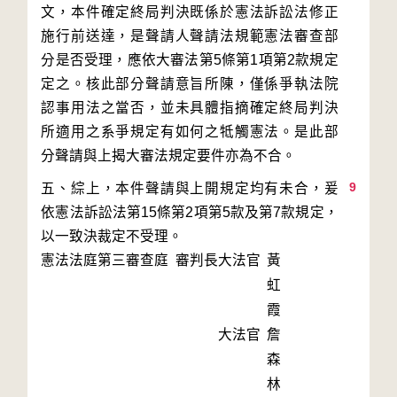
文，本件確定終局判決既係於憲法訴訟法修正
施行前送達，是聲請人聲請法規範憲法審查部
分是否受理，應依大審法第5條第1項第2款規定
定之。核此部分聲請意旨所陳，僅係爭執法院
認事用法之當否，並未具體指摘確定終局判決
所適用之系爭規定有如何之牴觸憲法。是此部
9
五、綜上，本件聲請與上開規定均有未合，爰
依憲法訴訟法第15條第2項第5款及第7款規定，
以一致決裁定不受理。
憲法法庭第三審查庭 審判長
大法官
黃
虹
霞
大法官
詹
森
林