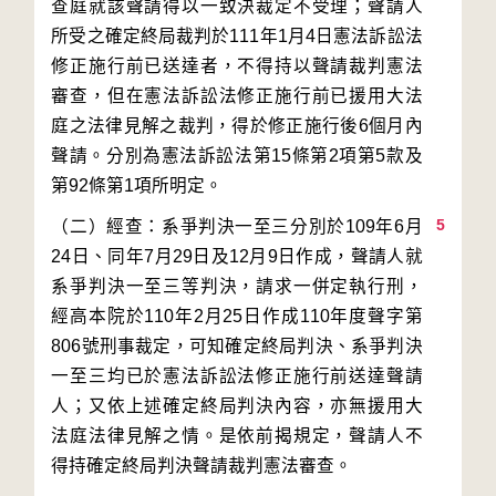
查庭就該聲請得以一致決裁定不受理；聲請人
所受之確定終局裁判於111年1月4日憲法訴訟法
修正施行前已送達者，不得持以聲請裁判憲法
審查，但在憲法訴訟法修正施行前已援用大法
庭之法律見解之裁判，得於修正施行後6個月內
聲請。分別為憲法訴訟法第15條第2項第5款及
5
（二）經查：系爭判決一至三分別於109年6月
24日、同年7月29日及12月9日作成，聲請人就
系爭判決一至三等判決，請求一併定執行刑，
經高本院於110年2月25日作成110年度聲字第
806號刑事裁定，可知確定終局判決、系爭判決
一至三均已於憲法訴訟法修正施行前送達聲請
人；又依上述確定終局判決內容，亦無援用大
法庭法律見解之情。是依前揭規定，聲請人不