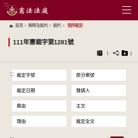
:::
跳到主要內容區塊
首頁
>
解釋及裁判
>
裁判
>
程序裁定
111年憲裁字第1281號
:::
裁定字號
原分案號
裁定日期
聲請人
案由
主文
理由
裁定全文