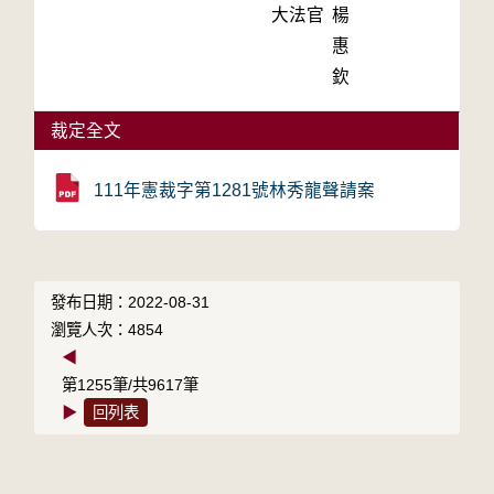
大法官
楊
惠
欽
裁定全文
111年憲裁字第1281號林秀龍聲請案
發布日期：2022-08-31
瀏覽人次：4854
◀
第1255筆/共9617筆
▶
回列表