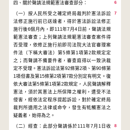
6
7
（一）按人民所受之確定終局裁判於憲法訴訟
法修正施行前已送達者，得於憲法訴訟法修正
施行後6個月內，即111年7月4日前，聲請法規
範憲法審查；上列聲請法規範憲法審查案件得
否受理，依修正施行前即司法院大法官審理案
件法（下稱大審法）第5條第1項第2款規定定
之；而聲請不備要件者，審查庭得以一致決裁
定不受理。憲法訴訟法第92條第2項、第90條第
1項但書及第15條第2項第7款分別定有明文。復
依大審法第5條第1項第2款規定，人民聲請解釋
憲法，須於其憲法上所保障之權利，遭受不法
侵害，經依法定程序提起訴訟，對於確定終局
裁判所適用之法律或命令，發生有牴觸憲法之
8
（二）經查：此部分聲請係於111年7月1日收