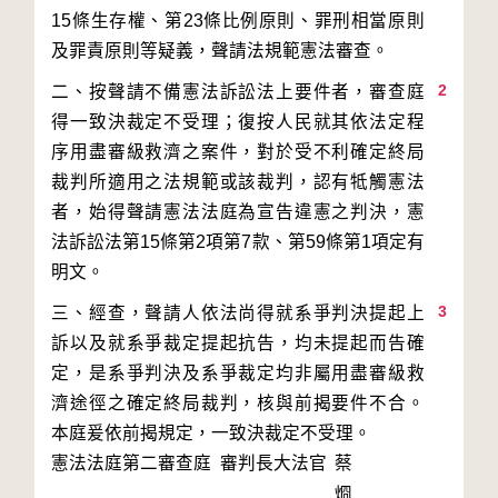
15條生存權、第23條比例原則、罪刑相當原則
2
二、按聲請不備憲法訴訟法上要件者，審查庭
得一致決裁定不受理；復按人民就其依法定程
序用盡審級救濟之案件，對於受不利確定終局
裁判所適用之法規範或該裁判，認有牴觸憲法
者，始得聲請憲法法庭為宣告違憲之判決，憲
法訴訟法第15條第2項第7款、第59條第1項定有
3
三、經查，聲請人依法尚得就系爭判決提起上
訴以及就系爭裁定提起抗告，均未提起而告確
定，是系爭判決及系爭裁定均非屬用盡審級救
濟途徑之確定終局裁判，核與前揭要件不合。
本庭爰依前揭規定，一致決裁定不受理。
憲法法庭第二審查庭 審判長
大法官
蔡
烱