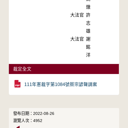
燉
大法官
許
志
雄
大法官
謝
銘
洋
裁定全文
111年憲裁字第1084號蔡宗諺聲請案
發布日期：2022-08-26
瀏覽人次：4952
◀