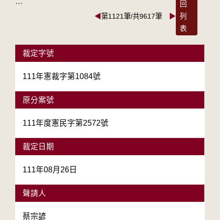
:::
回
◀
第1121筆/共9617筆
▶
列
表
裁定字號
111年憲裁字第1084號
原分案號
111年度憲民字第2572號
裁定日期
111年08月26日
聲請人
蔡宗諺