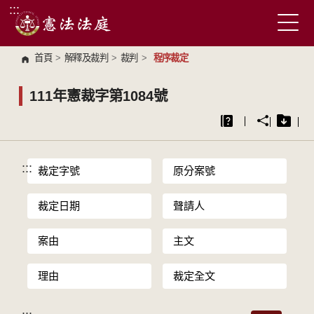
:::
跳到主要內容區塊
首頁
>
解釋及裁判
>
裁判
>
程序裁定
111年憲裁字第1084號
:::
裁定字號
原分案號
裁定日期
聲請人
案由
主文
理由
裁定全文