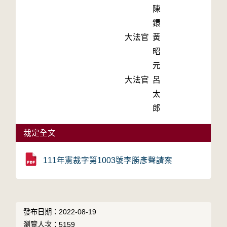
陳
鐶
大法官
黃
昭
元
大法官
呂
太
郎
裁定全文
111年憲裁字第1003號李勝彥聲請案
發布日期：2022-08-19
瀏覽人次：5159