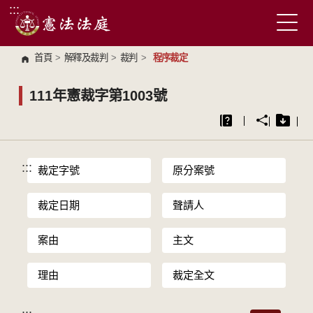
:::
跳到主要內容區塊
首頁
>
解釋及裁判
>
裁判
>
程序裁定
111年憲裁字第1003號
:::
裁定字號
原分案號
裁定日期
聲請人
案由
主文
理由
裁定全文