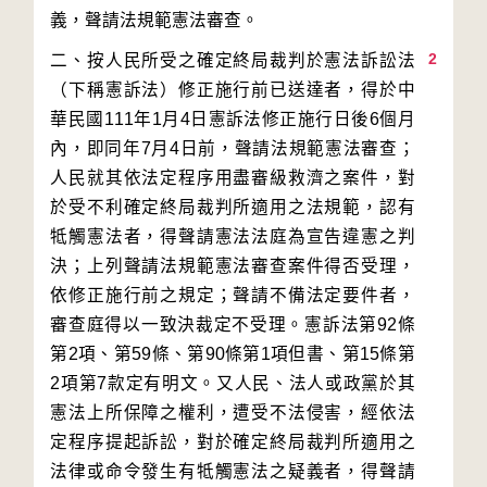
2
二、按人民所受之確定終局裁判於憲法訴訟法
（下稱憲訴法）修正施行前已送達者，得於中
華民國111年1月4日憲訴法修正施行日後6個月
內，即同年7月4日前，聲請法規範憲法審查；
人民就其依法定程序用盡審級救濟之案件，對
於受不利確定終局裁判所適用之法規範，認有
牴觸憲法者，得聲請憲法法庭為宣告違憲之判
決；上列聲請法規範憲法審查案件得否受理，
依修正施行前之規定；聲請不備法定要件者，
審查庭得以一致決裁定不受理。憲訴法第92條
第2項、第59條、第90條第1項但書、第15條第
2項第7款定有明文。又人民、法人或政黨於其
憲法上所保障之權利，遭受不法侵害，經依法
定程序提起訴訟，對於確定終局裁判所適用之
法律或命令發生有牴觸憲法之疑義者，得聲請