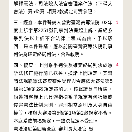
解釋憲法，司法院大法官審理案件法（下稱大
3
三、經查，本件聲請人曾對臺灣高等法院102年
度上訴字第2251號刑事判決提起上訴，業經系
爭判決以上訴不合法律上程式為由，予以駁
回，是本件聲請，應以前開臺灣高等法院刑事
4
四、復查，上開系爭判決及確定終局判決於憲
訴法修正施行前已送達，揆諸上開規定，其聲
請法規範憲法審查案件受理與否應依大審法第5
條第1項第2款規定審酌之。核聲請意旨所陳，
尚難謂客觀上已具體指摘系爭規定有何牴觸或
侵害憲法比例原則、罪刑相當原則及人身自由
權等，核與大審法第5條第1項第2款規定不合。
本庭爰依前揭規定，一致決裁定不受理。
憲法法庭第四審查庭 審判長
大法官
吳