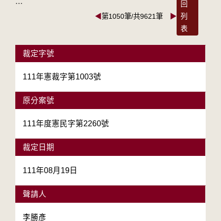
:::
回
◀
第1050筆/共9621筆
▶
列
表
裁定字號
111年憲裁字第1003號
原分案號
111年度憲民字第2260號
裁定日期
111年08月19日
聲請人
李勝彥