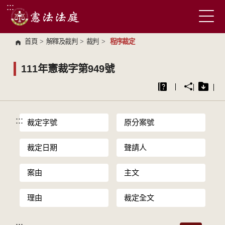
:::
跳到主要內容區塊
首頁
>
解釋及裁判
>
裁判
>
程序裁定
111年憲裁字第949號
:::
裁定字號
原分案號
裁定日期
聲請人
案由
主文
理由
裁定全文