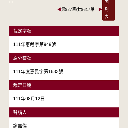
:::
回
◀
第927筆/共9617筆
▶
列
表
裁定字號
111年憲裁字第949號
原分案號
111年度憲民字第1633號
裁定日期
111年08月12日
聲請人
謝嘉偉