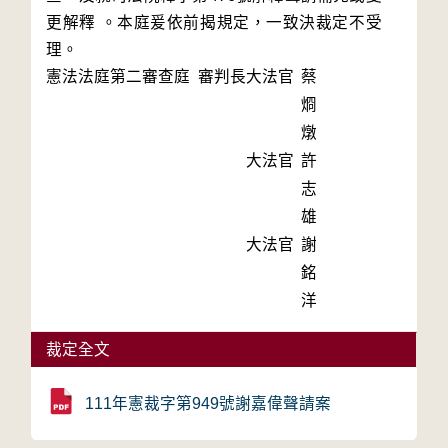
更解釋 。本庭爰依前揭規定，一致決裁定不受
理。
憲法法庭第二審查庭 審判長
大法官
蔡
烱
燉
大法官
許
志
雄
大法官
謝
銘
洋
裁定全文
111年憲裁字第949號謝嘉偉聲請案