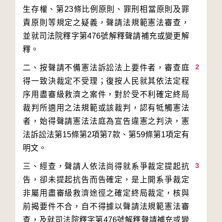
生存權、第23條比例原則、罪刑相當原則及罪
責原則等規定之疑義，聲請法規範憲法審查，
並就司法院釋字第476號解釋聲請補充或變更解
2
二、按聲請不備憲法訴訟法上要件者，審查庭
得一致決裁定不受理；復按人民就其依法定程
序用盡審級救濟之案件，對於受不利確定終局
裁判所適用之法規範或該裁判，認有牴觸憲法
者，始得聲請憲法法庭為宣告違憲之判決，憲
法訴訟法第15條第2項第7款、第59條第1項定有
3
三、經查，聲請人依法尚得就系爭裁定提起抗
告，卻未提起抗告而告確定，是上開系爭裁定
非屬用盡審級救濟途徑之確定終局裁定，核與
前揭要件不合，自不得據以聲請法規範憲法審
查，及就司法院釋字第476號解釋聲請補充或變