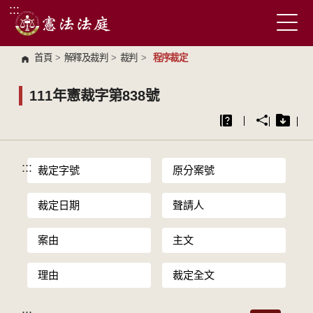
:::
跳到主要內容區塊
首頁
>
解釋及裁判
>
裁判
>
程序裁定
111年憲裁字第838號
:::
裁定字號
原分案號
裁定日期
聲請人
案由
主文
理由
裁定全文