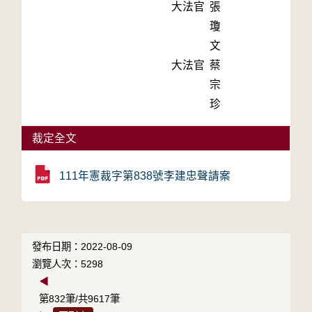
大法官
張
瓊
文
大法官
蔡
宗
珍
裁定全文
111年憲裁字第838號李建忠聲請案
發布日期：2022-08-09
瀏覽人次：5298
◀
第832筆/共9617筆