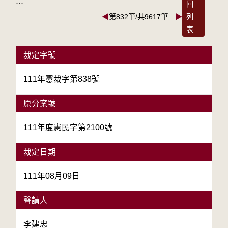
:::
回
◀
第832筆/共9617筆
▶
列
表
裁定字號
111年憲裁字第838號
原分案號
111年度憲民字第2100號
裁定日期
111年08月09日
聲請人
李建忠