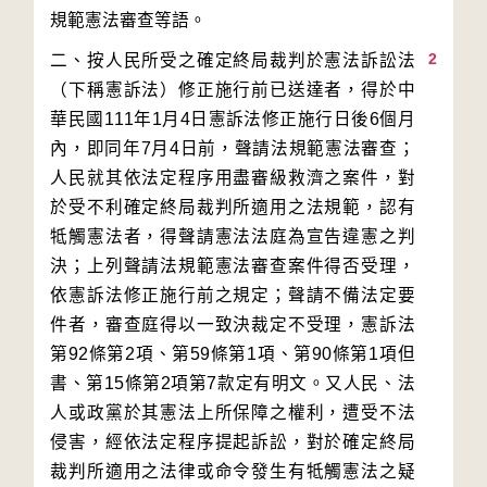
2
二、按人民所受之確定終局裁判於憲法訴訟法
（下稱憲訴法）修正施行前已送達者，得於中
華民國111年1月4日憲訴法修正施行日後6個月
內，即同年7月4日前，聲請法規範憲法審查；
人民就其依法定程序用盡審級救濟之案件，對
於受不利確定終局裁判所適用之法規範，認有
牴觸憲法者，得聲請憲法法庭為宣告違憲之判
決；上列聲請法規範憲法審查案件得否受理，
依憲訴法修正施行前之規定；聲請不備法定要
件者，審查庭得以一致決裁定不受理，憲訴法
第92條第2項、第59條第1項、第90條第1項但
書、第15條第2項第7款定有明文。又人民、法
人或政黨於其憲法上所保障之權利，遭受不法
侵害，經依法定程序提起訴訟，對於確定終局
裁判所適用之法律或命令發生有牴觸憲法之疑