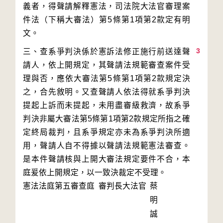
義者，得聲請解釋憲法，司法院大法官審理案
件法（下稱大審法）第5條第1項第2款定有明
3
三、查系爭判決係於憲訴法修正施行前送達聲
請人，依上開規定，其聲請法規範審查案件受
理與否，應依大審法第5條第1項第2款規定決
之，合先敘明。又查聲請人依法得就系爭判決
提起上訴而未提起，未用盡審級救濟，故系爭
判決非屬大審法第5條第1項第2款規定所指之確
定終局裁判，且系爭規定亦未為系爭判決所適
用，聲請人自不得據以聲請法規範憲法審查。
是本件聲請核與上開大審法規定要件不合，本
庭爰依上開規定，以一致決裁定不受理。
憲法法庭第五審查庭 審判長
大法官
蔡
明
誠