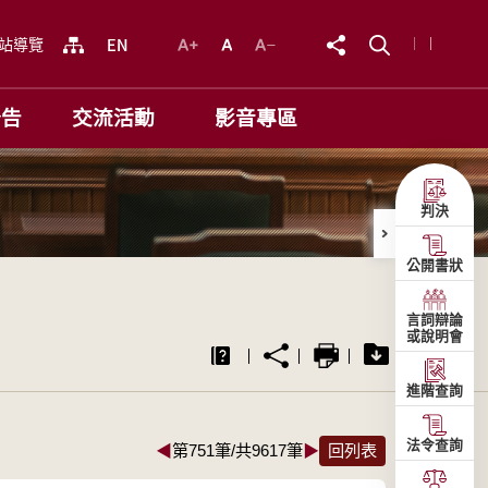
站導覽
公告
交流活動
影音專區
判決
公開書狀
言詞辯論
或說明會
進階查詢
法令查詢
◀
第751筆/共9617筆
▶
回列表