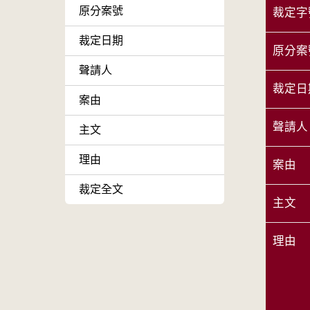
原分案號
裁定字
裁定日期
原分案
聲請人
裁定日
案由
聲請人
主文
理由
案由
裁定全文
主文
理由