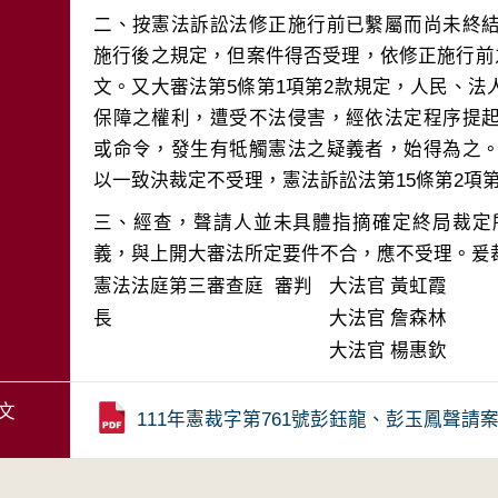
二、按憲法訴訟法修正施行前已繫屬而尚未終
施行後之規定，但案件得否受理，依修正施行前
文。又大審法第5條第1項第2款規定，人民、
保障之權利，遭受不法侵害，經依法定程序提
或命令，發生有牴觸憲法之疑義者，始得為之
三、經查，聲請人並未具體指摘確定終局裁定
義，與上開大審法所定要件不合，應不受理。爰
憲法法庭第三審查庭 審判
大法官
黃虹霞
長
大法官
詹森林
大法官
楊惠欽
文
111年憲裁字第761號彭鈺龍、彭玉鳳聲請