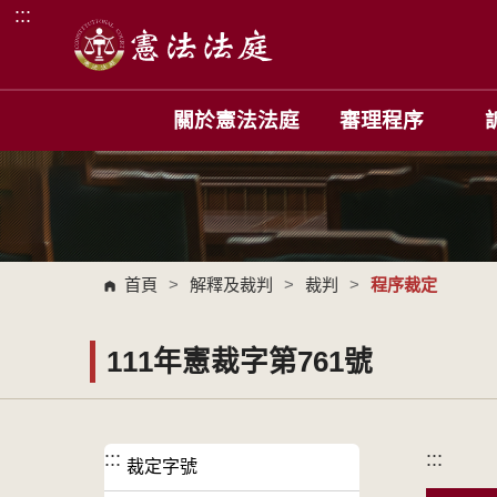
:::
跳到主要內容區塊
關於憲法法庭
審理程序
首頁
>
解釋及裁判
>
裁判
>
程序裁定
111年憲裁字第761號
:::
:::
裁定字號