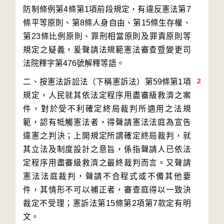
防制條例第4條第1項前段規定，有違反憲法第7
條平等原則、第8條人身自由、第15條生存權、
第23條比例原則、罪刑相當原則及罪責原則等
規定之疑義，爰聲請法規範憲法審查暨變更司
2
二、按憲法訴訟法（下稱憲訴法）第59條第1項
規定，人民就其依法定程序用盡審級救濟之案
件，對於受不利確定終局裁判所適用之法規
範，認有牴觸憲法者，得聲請憲法法庭為宣告
違憲之判決；上開規定所謂確定終局裁判，就
其立法及制度設計之意旨，係指聲請人已依法
定程序用盡審級救濟之最終裁判而言。又聲請
憲法法庭裁判，聲請不合程式或不備其他要
件，其情形不可以補正者，審查庭得以一致決
裁定不受理；憲訴法第15條第2項第7款定有明