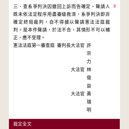
3
三、查系爭判決因撤回上訴而告確定，聲請人
既未依法定程序用盡審級救濟，系爭判決即非
確定終局裁判，自不得據以聲請憲法法庭裁
判。是本件聲請，於法不合，其情形不可以補
正，應不受理。
憲法法庭第一審查庭 審判長
大法官
許
宗
力
大法官
林
俊
益
大法官
黃
瑞
明
裁定全文