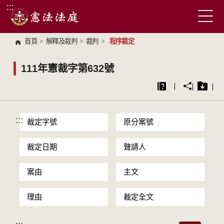
:::
跳到主要內容區塊
首頁
>
解釋及裁判
>
裁判
>
程序裁定
111年憲裁字第632號
:::
裁定字號
原分案號
裁定日期
聲請人
案由
主文
理由
裁定全文