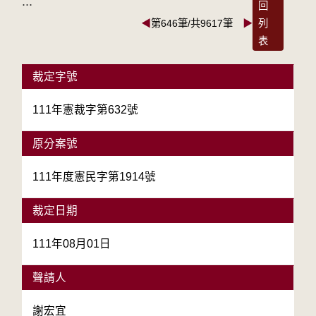
:::
回
◀
第646筆/共9617筆
▶
列
表
裁定字號
111年憲裁字第632號
原分案號
111年度憲民字第1914號
裁定日期
111年08月01日
聲請人
謝宏宜