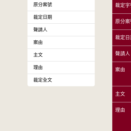
原分案號
裁定字
裁定日期
原分案
聲請人
裁定日
案由
聲請人
主文
理由
案由
裁定全文
主文
理由