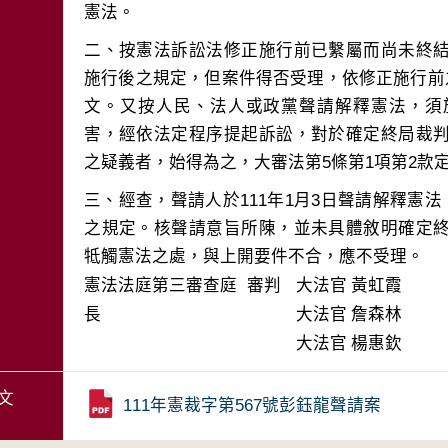
二、按憲法訴訟法修正施行前已繫屬而尚未終
施行後之規定，但案件得否受理，依修正施行前
文。又按人民、法人或政黨聲請解釋憲法，須
害，經依法定程序提起訴訟，對於確定終局裁
三、經查，聲請人於111年1月3日聲請解釋憲法
之規定。核聲請意旨所陳，並未具體敘明確定
牴觸憲法之處，與上開要件不合，應不受理。
憲法法庭第三審查庭 審判
大法官
黃虹霞
長
大法官
詹森林
大法官
楊惠欽
文
111年憲裁字第567號彭鈺龍聲請案