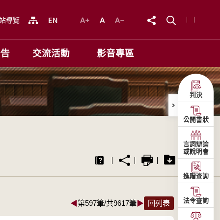
站導覽
公告
交流活動
影音專區
判決
公開書狀
言詞辯論
或說明會
進階查詢
法令查詢
◀
第597筆/共9617筆
▶
回列表