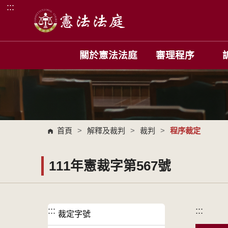
:::
跳到主要內容區塊
關於憲法法庭
審理程序
首頁
>
解釋及裁判
>
裁判
>
程序裁定
111年憲裁字第567號
:::
:::
裁定字號