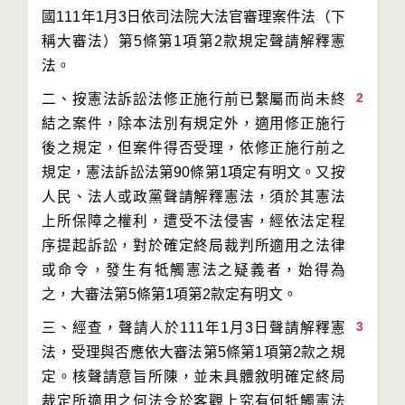
國111年1月3日依司法院大法官審理案件法（下
稱大審法）第5條第1項第2款規定聲請解釋憲
2
二、按憲法訴訟法修正施行前已繫屬而尚未終
結之案件，除本法別有規定外，適用修正施行
後之規定，但案件得否受理，依修正施行前之
規定，憲法訴訟法第90條第1項定有明文。又按
人民、法人或政黨聲請解釋憲法，須於其憲法
上所保障之權利，遭受不法侵害，經依法定程
序提起訴訟，對於確定終局裁判所適用之法律
或命令，發生有牴觸憲法之疑義者，始得為
3
三、經查，聲請人於111年1月3日聲請解釋憲
法，受理與否應依大審法第5條第1項第2款之規
定。核聲請意旨所陳，並未具體敘明確定終局
裁定所適用之何法令於客觀上究有何牴觸憲法