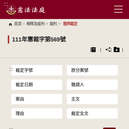
:::
跳到主要內容區塊
首頁
>
解釋及裁判
>
裁判
>
程序裁定
111年憲裁字第569號
:::
裁定字號
原分案號
裁定日期
聲請人
案由
主文
理由
裁定全文