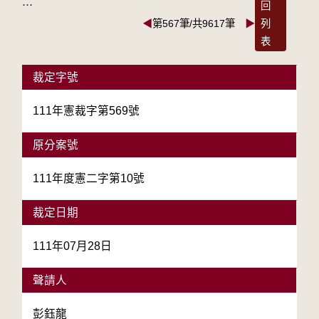
:::
回
◀
第567筆/共9617筆
▶
列
表
裁定字號
111年憲裁字第569號
原分案號
111年度憲二字第10號
裁定日期
111年07月28日
聲請人
彭鈺龍