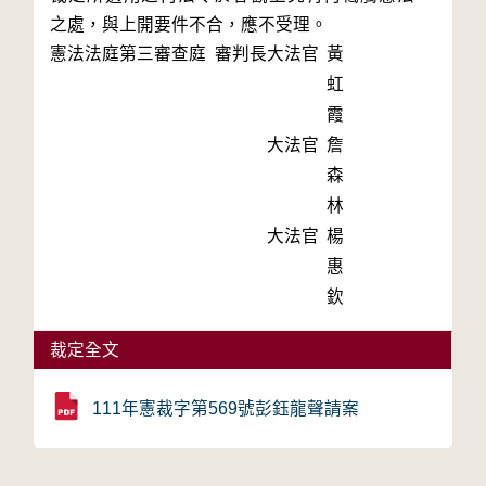
之處，與上開要件不合，應不受理。
憲法法庭第三審查庭 審判長
大法官
黃
虹
霞
大法官
詹
森
林
大法官
楊
惠
欽
裁定全文
111年憲裁字第569號彭鈺龍聲請案