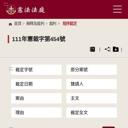
:::
跳到主要內容區塊
首頁
>
解釋及裁判
>
裁判
>
程序裁定
111年憲裁字第454號
:::
裁定字號
原分案號
裁定日期
聲請人
案由
主文
理由
裁定全文