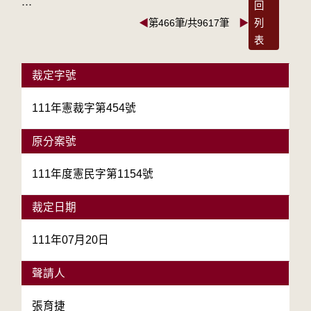
:::
回
◀
第466筆/共9617筆
▶
列
表
裁定字號
111年憲裁字第454號
原分案號
111年度憲民字第1154號
裁定日期
111年07月20日
聲請人
張育捷