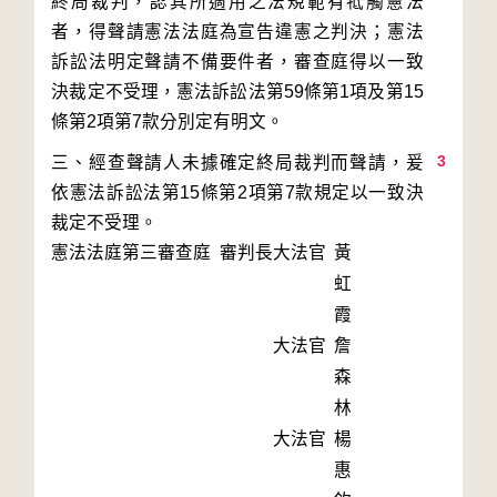
終局裁判，認其所適用之法規範有牴觸憲法
者，得聲請憲法法庭為宣告違憲之判決；憲法
訴訟法明定聲請不備要件者，審查庭得以一致
決裁定不受理，憲法訴訟法第59條第1項及第15
3
三、經查聲請人未據確定終局裁判而聲請，爰
依憲法訴訟法第15條第2項第7款規定以一致決
憲法法庭第三審查庭 審判長
大法官
黃
虹
霞
大法官
詹
森
林
大法官
楊
惠