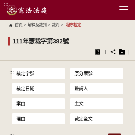
:::
跳到主要內容區塊
首頁
>
解釋及裁判
>
裁判
>
程序裁定
111年憲裁字第382號
:::
裁定字號
原分案號
裁定日期
聲請人
案由
主文
理由
裁定全文