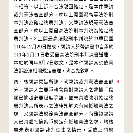
不相符，以上訴不合法駁回確定。是本件聲請
裁判憲法審查部分，應以上開臺灣高等法院刑
事判決為確定終局判決；又聲請法規範憲法審
查部分，應以上開最高法院刑事判決為確定終
局判決。2.上開最高法院刑事判決於中華民國
110年12月29日做成，聲請人於聲請書中自承於
111年1月11日收受最高法院刑事判決書送達，
本庭於同年6月7日收文，是本件聲請案應依憲
4
四、核聲請意旨所陳，就聲請裁判憲法審查部
分，聲請人主要爭執警員對聲請人之逮捕手段
顯已逾越必要程度等語，並未具體敘明確定終
局判決其所表示之法律見解究有何牴觸憲法之
處；又聲請法規範憲法審查部分，尚難認聲請
人已具體指摘系爭規定有牴觸憲法之處，均核
屬未表明聲請裁判理由之情形，爰依上開規