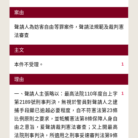
案由
聲請人為妨害自由等罪案件，聲請法規範及裁判憲
法審查
主文
1
理由
1
一、聲請人主張略以：最高法院110年度台上字
第2189號刑事判決，無視於警員對聲請人之逮
捕手段顯已逾越必要程度，自不符憲法第23條
比例原則之要求，並牴觸憲法第8條保障人身自
由之意旨，爰聲請裁判憲法審查；又上開最高
法院刑事判決，所適用之刑事妥速審判法第9條