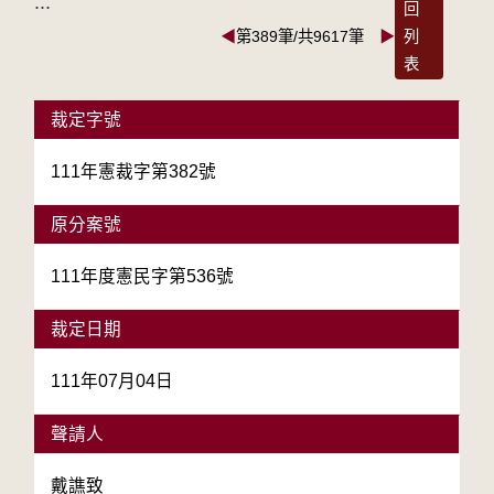
:::
回
◀
第389筆/共9617筆
▶
列
表
裁定字號
111年憲裁字第382號
原分案號
111年度憲民字第536號
裁定日期
111年07月04日
聲請人
戴譙致