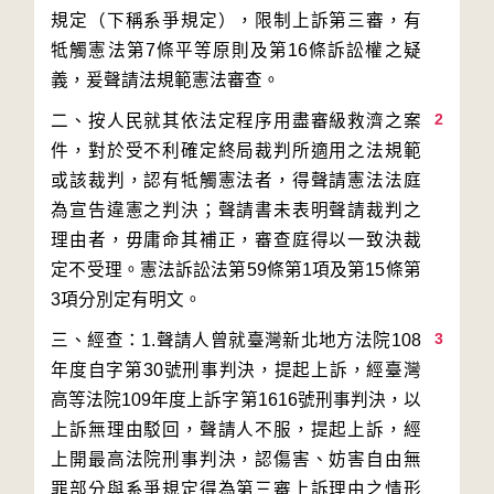
規定（下稱系爭規定），限制上訴第三審，有
牴觸憲法第7條平等原則及第16條訴訟權之疑
2
二、按人民就其依法定程序用盡審級救濟之案
件，對於受不利確定終局裁判所適用之法規範
或該裁判，認有牴觸憲法者，得聲請憲法法庭
為宣告違憲之判決；聲請書未表明聲請裁判之
理由者，毋庸命其補正，審查庭得以一致決裁
定不受理。憲法訴訟法第59條第1項及第15條第
3
三、經查：1.聲請人曾就臺灣新北地方法院108
年度自字第30號刑事判決，提起上訴，經臺灣
高等法院109年度上訴字第1616號刑事判決，以
上訴無理由駁回，聲請人不服，提起上訴，經
上開最高法院刑事判決，認傷害、妨害自由無
罪部分與系爭規定得為第三審上訴理由之情形