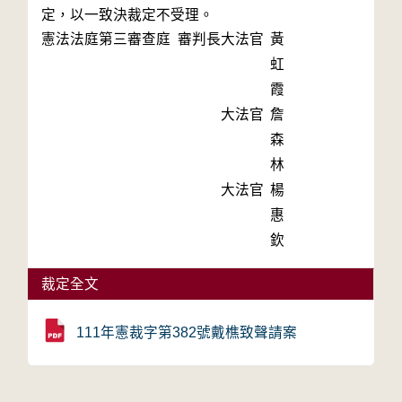
憲法法庭第三審查庭 審判長
大法官
黃
虹
霞
大法官
詹
森
林
大法官
楊
惠
欽
裁定全文
111年憲裁字第382號戴樵致聲請案