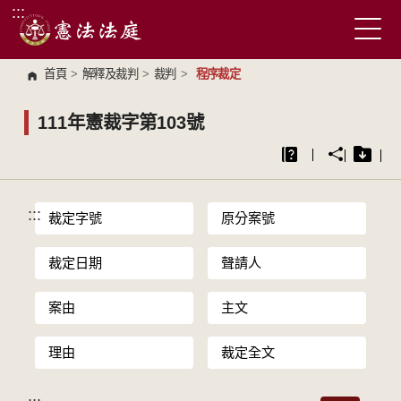
:::
跳到主要內容區塊
首頁
>
解釋及裁判
>
裁判
>
程序裁定
111年憲裁字第103號
:::
裁定字號
原分案號
裁定日期
聲請人
案由
主文
理由
裁定全文