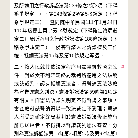
及所適用之行政訴訟法第236條之2第3項（下稱
系爭規定一）、第243條第2項第5款規定（下稱
系爭規定二），暨同院中華民國111年1月24日
110年度簡上再字第14號裁定（下稱確定終局裁
定二）及所適用之行政訴訟法第188條規定（下
稱系爭規定三），侵害聲請人之訴訟權及工作
2
二、按人民就其依法定程序用盡審級救濟之案
件，對於受不利確定終局裁判所適用之法規範
或該裁判，認有牴觸憲法者，得聲請憲法法庭
為宣告違憲之判決，憲法訴訟法第59條第1項定
有明文。而憲法訴訟法明定不得聲請之事項，
審查庭就該聲請得以一致決裁定不受理；聲請
人所受之確定終局裁判於憲法訴訟法修正施行
前已送達者，不得持以聲請裁判憲法審查，分
別為憲法訴訟法第15條第2項第5款及第92條第1