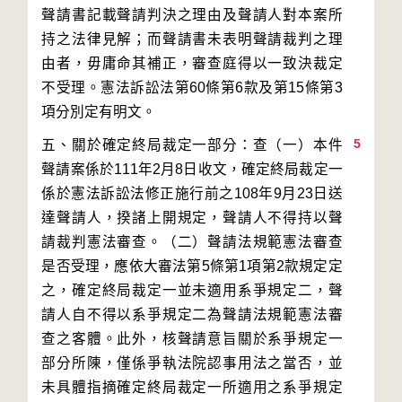
聲請書記載聲請判決之理由及聲請人對本案所
持之法律見解；而聲請書未表明聲請裁判之理
由者，毋庸命其補正，審查庭得以一致決裁定
不受理。憲法訴訟法第60條第6款及第15條第3
5
五、關於確定終局裁定一部分：查（一）本件
聲請案係於111年2月8日收文，確定終局裁定一
係於憲法訴訟法修正施行前之108年9月23日送
達聲請人，揆諸上開規定，聲請人不得持以聲
請裁判憲法審查。（二）聲請法規範憲法審查
是否受理，應依大審法第5條第1項第2款規定定
之，確定終局裁定一並未適用系爭規定二，聲
請人自不得以系爭規定二為聲請法規範憲法審
查之客體。此外，核聲請意旨關於系爭規定一
部分所陳，僅係爭執法院認事用法之當否，並
未具體指摘確定終局裁定一所適用之系爭規定