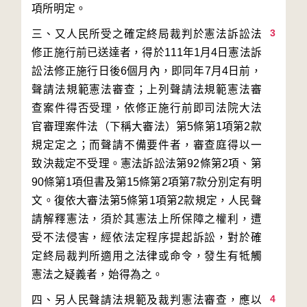
3
三、又人民所受之確定終局裁判於憲法訴訟法
修正施行前已送達者，得於111年1月4日憲法訴
訟法修正施行日後6個月內，即同年7月4日前，
聲請法規範憲法審查；上列聲請法規範憲法審
查案件得否受理，依修正施行前即司法院大法
官審理案件法（下稱大審法）第5條第1項第2款
規定定之；而聲請不備要件者，審查庭得以一
致決裁定不受理。憲法訴訟法第92條第2項、第
90條第1項但書及第15條第2項第7款分別定有明
文。復依大審法第5條第1項第2款規定，人民聲
請解釋憲法，須於其憲法上所保障之權利，遭
受不法侵害，經依法定程序提起訴訟，對於確
定終局裁判所適用之法律或命令，發生有牴觸
4
四、另人民聲請法規範及裁判憲法審查，應以