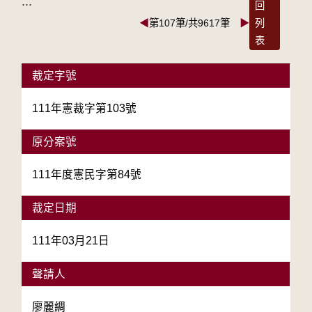
:::
回
◀
第107筆/共9617筆
▶
列
表
裁定字號
111年憲裁字第103號
原分案號
111年度憲民字第84號
裁定日期
111年03月21日
聲請人
廖麗綢