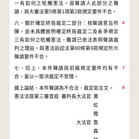
一有如何之牴觸憲法。是聲請人此部分之聲
6
六、關於確定終局裁定二部分：核聲請意旨所
陳，並未具體敘明確定終局裁定二及系爭規定
三有如何之牴觸憲法，難謂已依法表明聲請裁
判之理由，與憲法訴訟法第60條第6款規定所示
7
七、綜上，本件聲請與前揭規定要件均有不
8
據上論結，本件聲請為不合法，裁定如主文。
憲法法庭第三審查庭 審判長
大法官
黃
虹
霞
大法官
詹
森