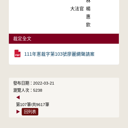
林
大法官
楊
惠
欽
裁定全文
111年憲裁字第103號廖麗綢聲請案
發布日期：2022-03-21
瀏覽人次：5238
◀
第107筆/共9617筆
▶
回列表