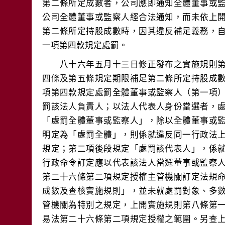
第二條所定成數者，公司應即通知全體董事或
公司全體董事或監察人經合法通知，而未依上
第二條所定持股成數時，因其違反補足義務，
　　八十六年五月十三日修正發布之實施規則
四條及第五條規定期限補足第二條所定持股成
項第四款規定處罰全體董事或監察人（第一項
罰該法人負責人；以法人代表人身份當選者，
「處罰全體董事或監察人」，除以全體董事或
明定為「處罰全體」，則係就違反同一行政法
規定；第二項後段規定「處罰該代表人」，係
行政命令訂定應以代表該法人當選董事或監察
第二十六條第二項規定授權主管機關訂定法規
成數及查核實施規則」，並未就處罰對象、多
管機關為特別之規定，上開實施規則第八條第
易法第二十六條第二項規定授權之範圍。另查