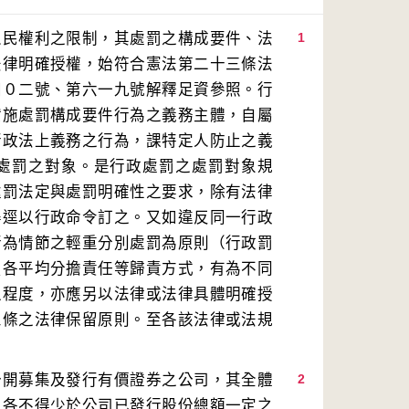
人民權利之限制，其處罰之構成要件、法
1
法律明確授權，始符合憲法第二十三條法
四０二號、第六一九號解釋足資參照。行
實施處罰構成要件行為之義務主體，自屬
行政法上義務之行為，課特定人防止之義
處罰之對象。是行政處罰之處罰對象規
處罰法定與處罰明確性之要求，除有法律
得逕以行政命令訂之。又如違反同一行政
行為情節之輕重分別處罰為原則（行政罰
負各平均分擔責任等歸責方式，有為不同
之程度，亦應另以法律或法律具體明確授
三條之法律保留原則。至各該法律或法規
公開募集及發行有價證券之公司，其全體
2
，各不得少於公司已發行股份總額一定之