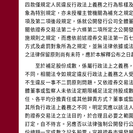
四款僅規定人民違反行政法上義務之行為態樣
象為特別規定，亦未授權主管機關為補充之規
項及第二項後段規定，係就公開發行公司全體
關依證券交易法第二十六條第二項所定之公開
施規則之規定，而應依前述證券交易法第一百
方式及處罰對象所為之規定，並無法律依據或
　　至於補足股份成數，係屬行政法上之義務
不同，相關法令如規定違反行政法上義務之人
不生違反一事不二罰原則問題。又依證券交易
體董事或監察人未依法定期限補足法定持股成
任、各平均分擔責任或其他歸責方式？董事或
其所負行政法上義務之不同，明定究應以該法
酌證券交易法之立法目的，於合理且必要之範
訂定，自不待言。另應否以法律強制公開發行
份總額一定成數之記名股票，宜視證券市場發