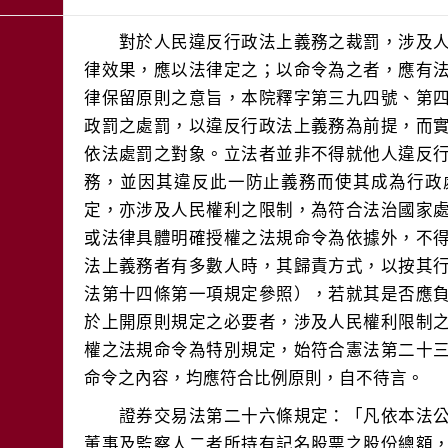
　　對於人民違反行政法上義務之裁罰，涉及
律效果，應以法律定之；以命令為之者，應有
律保留原則之意旨，本院釋字第三九四號、第
政罰之處罰，以違反行政法上義務為前提，而
依法處罰之對象。立法者並非不得就他人違反
務，並因其違反此一防止義務而使其成為行政
定，亦涉及人民權利之限制，為符合法治國家
或法律具體明確授權之法規命令為依據外，不
法上義務者有多數人時，其歸責方式，以按其
法第十四條第一項規定參照），若就其是否應
於上開原則規定之必要者，涉及人民權利限制
權之法規命令為特別規定，始符合憲法第二十
　　證券交易法第二十六條規定：「凡依本法
董事及監察人二者所持有記名股票之股份總額