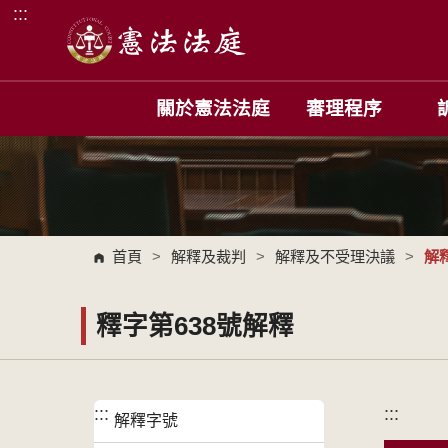
:::
跳到主要內容區塊
關於憲法法庭
審理程序
首頁
>
解釋及裁判
>
解釋及不受理決議
>
解
釋字第638號解釋
:::
:::
解釋字號