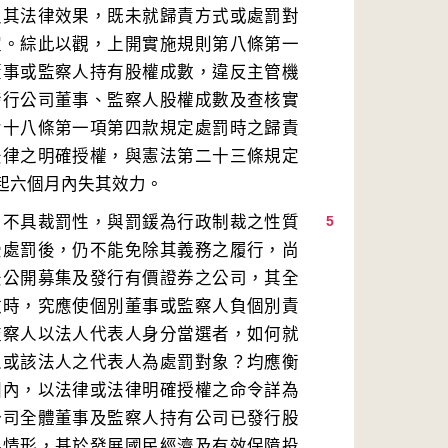
及其法律效果，既未就歸責方式或處罰對
定。綜此以觀，上開實施規則第八條第一
董事或監察人持有股權成數，違反主管機
發行公司董事、監察人股權成數及查核實
七十八條第一項第四款規定處罰時之歸責
法律之明確授權，與憲法第二十三條規定
，不具裁罰性，與罰鍰為行政制裁之性質
5
受處罰後，仍不能免除其義務之履行，尚
法公開募集及發行有價證券之公司，其全
數時，究應使個別董事或監察人負個別責
監察人以法人代表人身分當選者，如何就
人或該法人之代表人為處罰對象？均應衡
圍內，以法律或法律明確授權之命令詳為
公司全體董事及監察人持有公司已發行股
展情形，基於發展國民經濟及有效保障投