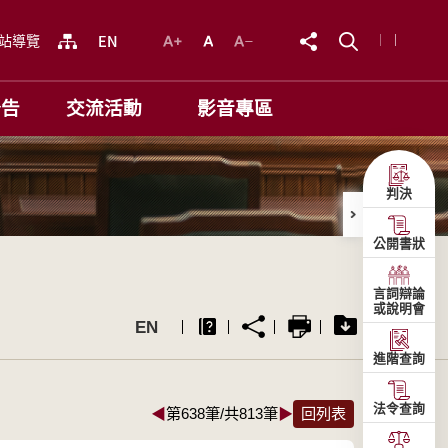
站導覽
公告
交流活動
影音專區
判決
公開書狀
言詞辯論
或說明會
EN
進階查詢
法令查詢
◀
第638筆/共813筆
▶
回列表