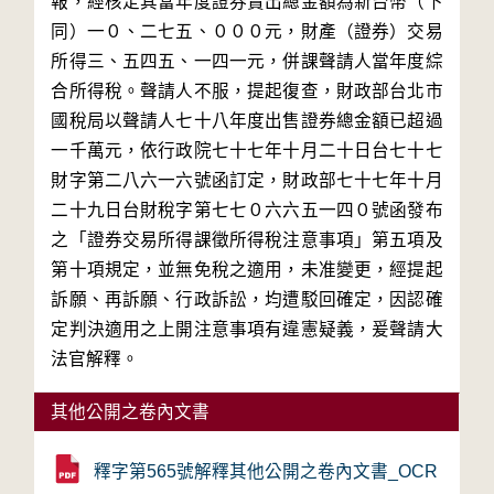
報，經核定其當年度證券賣出總金額為新台幣（下
同）一０、二七五、０００元，財產（證券）交易
所得三、五四五、一四一元，併課聲請人當年度綜
合所得稅。聲請人不服，提起復查，財政部台北市
國稅局以聲請人七十八年度出售證券總金額已超過
一千萬元，依行政院七十七年十月二十日台七十七
財字第二八六一六號函訂定，財政部七十七年十月
二十九日台財稅字第七七０六六五一四０號函發布
之「證券交易所得課徵所得稅注意事項」第五項及
第十項規定，並無免稅之適用，未准變更，經提起
訴願、再訴願、行政訴訟，均遭駁回確定，因認確
定判決適用之上開注意事項有違憲疑義，爰聲請大
其他公開之卷內文書
釋字第565號解釋其他公開之卷內文書_OCR