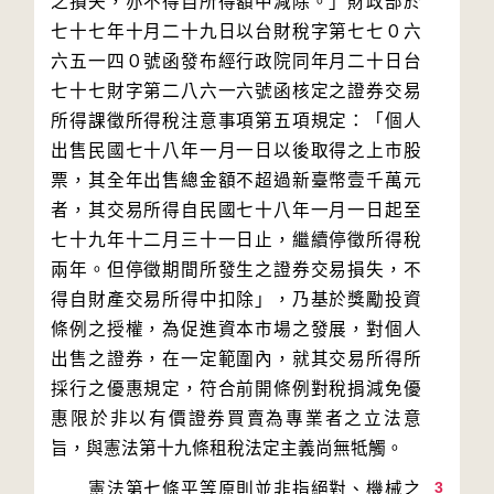
之損失，亦不得自所得額中減除。」財政部於
七十七年十月二十九日以台財稅字第七七０六
六五一四０號函發布經行政院同年月二十日台
七十七財字第二八六一六號函核定之證券交易
所得課徵所得稅注意事項第五項規定：「個人
出售民國七十八年一月一日以後取得之上市股
票，其全年出售總金額不超過新臺幣壹千萬元
者，其交易所得自民國七十八年一月一日起至
七十九年十二月三十一日止，繼續停徵所得稅
兩年。但停徵期間所發生之證券交易損失，不
得自財產交易所得中扣除」，乃基於獎勵投資
條例之授權，為促進資本市場之發展，對個人
出售之證券，在一定範圍內，就其交易所得所
採行之優惠規定，符合前開條例對稅捐減免優
惠限於非以有價證券買賣為專業者之立法意
3
　　憲法第七條平等原則並非指絕對、機械之