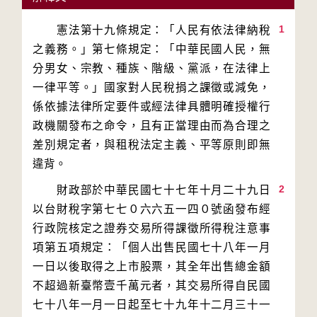
1
　　憲法第十九條規定：「人民有依法律納稅
之義務。」第七條規定：「中華民國人民，無
分男女、宗教、種族、階級、黨派，在法律上
一律平等。」國家對人民稅捐之課徵或減免，
係依據法律所定要件或經法律具體明確授權行
政機關發布之命令，且有正當理由而為合理之
差別規定者，與租稅法定主義、平等原則即無
2
　　財政部於中華民國七十七年十月二十九日
以台財稅字第七七０六六五一四０號函發布經
行政院核定之證券交易所得課徵所得稅注意事
項第五項規定：「個人出售民國七十八年一月
一日以後取得之上市股票，其全年出售總金額
不超過新臺幣壹千萬元者，其交易所得自民國
七十八年一月一日起至七十九年十二月三十一