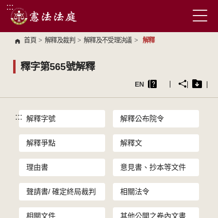
:::
跳到主要內容區塊
首頁
>
解釋及裁判
>
解釋及不受理決議
>
解釋
釋字第565號解釋
EN
:::
解釋字號
解釋公布院令
解釋爭點
解釋文
理由書
意見書、抄本等文件
聲請書/ 確定終局裁判
相關法令
相關文件
其他公開之卷內文書