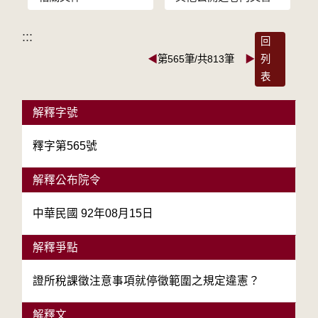
:::
回
◀
第565筆/共813筆
▶
列
表
解釋字號
釋字第565號
解釋公布院令
中華民國 92年08月15日
解釋爭點
證所稅課徵注意事項就停徵範圍之規定違憲？
解釋文