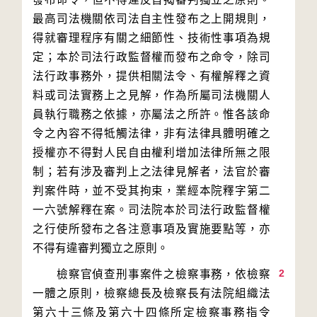
最高司法機關依司法自主性發布之上開規則，
得就審理程序有關之細節性、技術性事項為規
定；本於司法行政監督權而發布之命令，除司
法行政事務外，提供相關法令、有權解釋之資
料或司法實務上之見解，作為所屬司法機關人
員執行職務之依據，亦屬法之所許。惟各該命
令之內容不得牴觸法律，非有法律具體明確之
授權亦不得對人民自由權利增加法律所無之限
制；若有涉及審判上之法律見解者，法官於審
判案件時，並不受其拘束，業經本院釋字第二
一六號解釋在案。司法院本於司法行政監督權
之行使所發布之各注意事項及實施要點等，亦
2
　　檢察官偵查刑事案件之檢察事務，依檢察
一體之原則，檢察總長及檢察長有法院組織法
第六十三條及第六十四條所定檢察事務指令