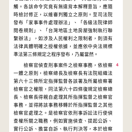
觸。各該命令究竟有無違背本解釋意旨，應隨
時檢討修正，以維審判獨立之原則。至司法院
發布「家事事件處理辦法」、「各級法院律師
閱卷規則」、「台灣地區土地房屋強制執行聯
繫辦法」，如涉及人民權利之限制者，則須有
法律具體明確之授權依據，並應依中央法規標
4
　　檢察官偵查刑事案件之檢察事務，依檢察
一體之原則，檢察總長及檢察長有法院組織法
第六十三條所定指揮監督各該署及所屬檢察署
檢察官之權限，同法第六十四條復規定檢察總
長、檢察長得親自處理其所指揮監督之檢察官
事務，並得將該事務移轉於所指揮監督之其他
檢察官處理之。是檢察官依刑事訴訟法行使偵
查權所關之職務，例如實施偵查、提起公訴、
實行公訴、擔當自訴、執行判決等，本於檢察