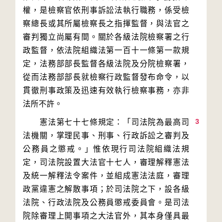
權，是檢察官依刑事訴訟法執行職務，係受檢
察總長或其所屬檢察長之指揮監督，與法官之
審判獨立尚屬有間。關於各級法院檢察署之行
政監督，依法院組織法第一百十一條第一款規
定，法務部部長監督各級法院及分院檢察署，
從而法務部部長就檢察行政監督發布命令，以
貫徹刑事政策及迅速有效執行檢察事務，亦非
3
　　憲法第七十七條規定：「司法院為最高司
法機關，掌理民事、刑事、行政訴訟之審判及
公務員之懲戒。」惟依現行司法院組織法規
定，司法院設置大法官十七人，審理解釋憲法
及統一解釋法令案件，並組成憲法法庭，審理
政黨違憲之解散事項；於司法院之下，設各級
法院、行政法院及公務員懲戒委員會。是司法
院除審理上開事項之大法官外，其本身僅具最