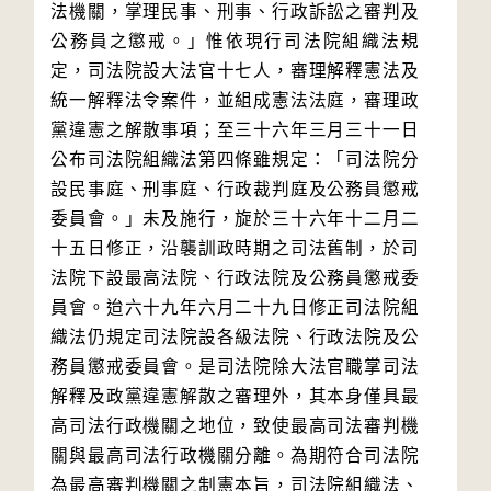
法機關，掌理民事、刑事、行政訴訟之審判及
公務員之懲戒。」惟依現行司法院組織法規
定，司法院設大法官十七人，審理解釋憲法及
統一解釋法令案件，並組成憲法法庭，審理政
黨違憲之解散事項；至三十六年三月三十一日
公布司法院組織法第四條雖規定：「司法院分
設民事庭、刑事庭、行政裁判庭及公務員懲戒
委員會。」未及施行，旋於三十六年十二月二
十五日修正，沿襲訓政時期之司法舊制，於司
法院下設最高法院、行政法院及公務員懲戒委
員會。迨六十九年六月二十九日修正司法院組
織法仍規定司法院設各級法院、行政法院及公
務員懲戒委員會。是司法院除大法官職掌司法
解釋及政黨違憲解散之審理外，其本身僅具最
高司法行政機關之地位，致使最高司法審判機
關與最高司法行政機關分離。為期符合司法院
為最高審判機關之制憲本旨，司法院組織法、