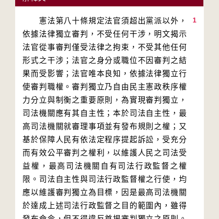
1
　　憲法第八十條規定法官須超出黨派以外，
依據法律獨立審判，不受任何干涉，明文揭示
法官從事審判僅受法律之拘束，不受其他任何
形式之干涉；法官之身分或職位不因審判之結
果而受影響；法官唯本良知，依據法律獨立行
使審判職權。審判獨立乃自由民主憲政秩序權
力分立與制衡之重要原則，為實現審判獨立，
司法機關應有其自主性；本於司法自主性，最
高司法機關就審理事項並有發布規則之權；又
基於保障人民有依法定程序提起訴訟，受充分
而有效公平審判之權利，以維護人民之司法受
益權，最高司法機關自有司法行政監督之權
限。司法自主性與司法行政監督權之行使，均
應以維護審判獨立為目標，因是最高司法機關
於達成上述司法行政監督之目的範圍內，雖得
發布命令，但不得違反首揭審判獨立之原則。