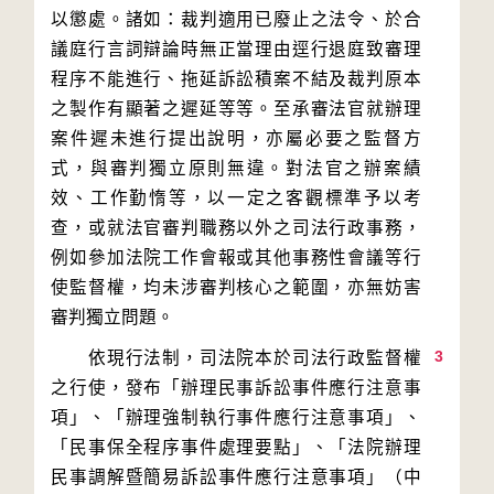
以懲處。諸如：裁判適用已廢止之法令、於合
議庭行言詞辯論時無正當理由逕行退庭致審理
程序不能進行、拖延訴訟積案不結及裁判原本
之製作有顯著之遲延等等。至承審法官就辦理
案件遲未進行提出說明，亦屬必要之監督方
式，與審判獨立原則無違。對法官之辦案績
效、工作勤惰等，以一定之客觀標準予以考
查，或就法官審判職務以外之司法行政事務，
例如參加法院工作會報或其他事務性會議等行
使監督權，均未涉審判核心之範圍，亦無妨害
3
　　依現行法制，司法院本於司法行政監督權
之行使，發布「辦理民事訴訟事件應行注意事
項」、「辦理強制執行事件應行注意事項」、
「民事保全程序事件處理要點」、「法院辦理
民事調解暨簡易訴訟事件應行注意事項」（中