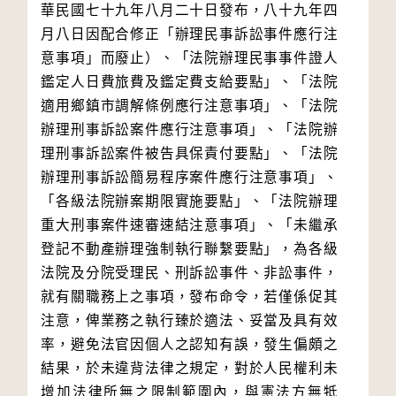
華民國七十九年八月二十日發布，八十九年四
月八日因配合修正「辦理民事訴訟事件應行注
意事項」而廢止）、「法院辦理民事事件證人
鑑定人日費旅費及鑑定費支給要點」、「法院
適用鄉鎮市調解條例應行注意事項」、「法院
辦理刑事訴訟案件應行注意事項」、「法院辦
理刑事訴訟案件被告具保責付要點」、「法院
辦理刑事訴訟簡易程序案件應行注意事項」、
「各級法院辦案期限實施要點」、「法院辦理
重大刑事案件速審速結注意事項」、「未繼承
登記不動產辦理強制執行聯繫要點」，為各級
法院及分院受理民、刑訴訟事件、非訟事件，
就有關職務上之事項，發布命令，若僅係促其
注意，俾業務之執行臻於適法、妥當及具有效
率，避免法官因個人之認知有誤，發生偏頗之
結果，於未違背法律之規定，對於人民權利未
增加法律所無之限制範圍內，與憲法方無牴