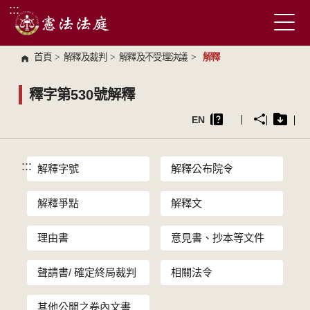
:::
跳到主要內容區塊
首頁
>
解釋及裁判
>
解釋及不受理決議
>
解釋
釋字第530號解釋
EN
:::
解釋字號
解釋公布院令
解釋爭點
解釋文
理由書
意見書、抄本等文件
聲請書/ 確定終局裁判
相關法令
其他公開之卷內文書