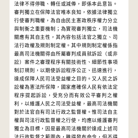
法律不得停職、轉任或減俸，即係本此意旨。
審判獨立在保障法官唯本良知，依據法律獨立
行使審判職權，為自由民主憲政秩序權力分立
與制衡之重要機制；為實現審判獨立，司法機
關應有其自主性，其內容包括法官之獨立、司
法行政權及規則制定權。其中規則制定權係指
最高司法機關得由所屬審判成員就訴訟（或非
訟）案件之審理程序有關技術性、細節性事項
制訂規則，以期使訴訟程序公正、迅速進行，
達成保障人民司法受益權之目的。又人民之訴
訟權為憲法所保障，國家應確保人民有依法定
程序提起訴訟，受充分而有效公平審判之權
利，以維護人民之司法受益權，最高司法機關
對於法官自有司法行政之監督權。惟司法自主
權與司法行政監督權之行使，均應以維護審判
獨立為目標，因是最高司法機關於達成上述司
法行政監督之範圍內，雖得發布命令，但不得