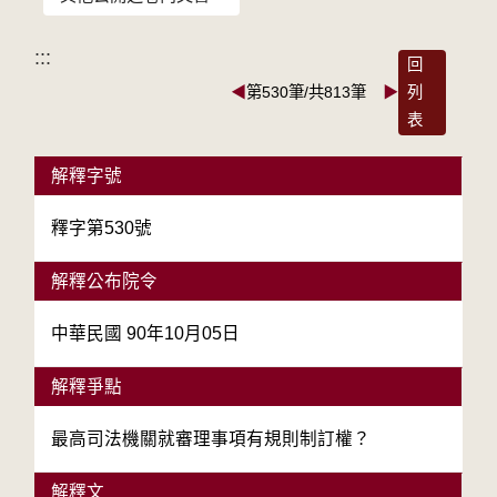
:::
回
◀
第530筆/共813筆
▶
列
表
解釋字號
釋字第530號
解釋公布院令
中華民國 90年10月05日
解釋爭點
最高司法機關就審理事項有規則制訂權？
解釋文