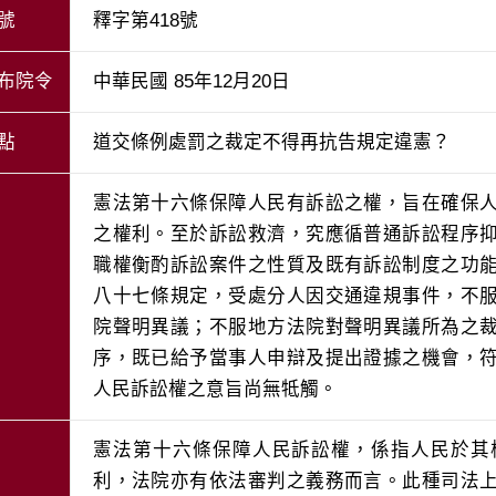
號
釋字第418號
布院令
中華民國 85年12月20日
點
道交條例處罰之裁定不得再抗告規定違憲？
憲法第十六條保障人民有訴訟之權，旨在確保
之權利。至於訴訟救濟，究應循普通訴訟程序
職權衡酌訴訟案件之性質及既有訴訟制度之功
八十七條規定，受處分人因交通違規事件，不
院聲明異議；不服地方法院對聲明異議所為之
序，既已給予當事人申辯及提出證據之機會，
人民訴訟權之意旨尚無牴觸。
憲法第十六條保障人民訴訟權，係指人民於其
利，法院亦有依法審判之義務而言。此種司法