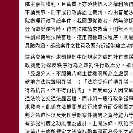
院主張其權利，且實質上亦須使個人之權利獲
不論民事、刑事或行政訴訟之裁判，均由普通
院審理行政爭訟事件，我國即從後者。然無論
分而遭受侵害時，得向法院請求救濟，則無不
件劃歸何種法院審理、適用何種司法程序，則
道路交通管理處罰條例中所規定之處罰計有罰
政機關對違反秩序行為之裁罰性行政處分。道
「受處分人，不服第八條主管機關所為之處罰
轄地方法院聲明異議」；「法院受理前項異議
得為抗告。但不得再抗告」。是受處分人因交
通法院之交通法庭審理，而非如一般行政爭訟
求救濟。此係立法機關基於行政處分而受影響
判之急迫性以及受理爭訟案件機關之負荷能力
有訴訟制度之功能而為設計。上開法條，既給
法第八十條所規定之法官斟酌事證而為公平之