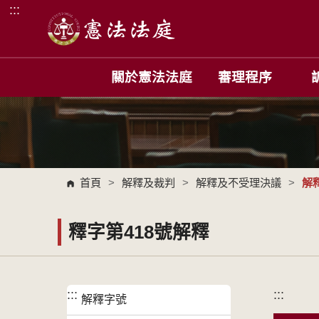
:::
跳到主要內容區塊
關於憲法法庭
審理程序
首頁
>
解釋及裁判
>
解釋及不受理決議
>
解
釋字第418號解釋
:::
:::
解釋字號