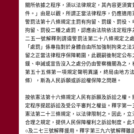
關所依據之程序，須以法律規定，其內容更須實
件。」由是以觀，所謂正當法律程序，仍應適用
警罰法第十八條規定主罰有拘留、罰鍰、罰役、
拘留、罰役二種之處罰，認應由法院依法定程序
二五一號解釋則謂違警罰法第二十八條規定之
「處罰」係專指對於身體自由所加強制拘束之法
留之正當法律程序保障範圍，此觀嗣後制定公布
鍰、申誡或宣告沒入之處分仍由警察機關為之，
第五十五條第一項規定聲明異議，終局由地方
條），斯為人民訴願或訴訟權保障之問題。
按依憲法第十六條規定人民有訴願及訴訟之權。
定程序提起訴訟及受公平審判之權益。釋字第一
憲法第二十三條規定，以法律限制之。因此，立
合理之規定，提供人民保障權利之訴訟制度。此
○及二七三號解釋援用。釋字第三九六號解釋雖