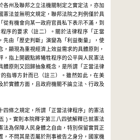
於各州及聯邦之立法機關制定之實定法，亦加
國憲法並無明文規定，聯邦法院之判例僅於具
「從有機會向某一政府官員私下表示不滿，到
律程序的要求（註二）。關於法律程序「正當
，先由「歷史判斷」演變為「利益衡量」，使
念，顯現為重視經濟上效益需求的具體原則，
評，指上開觀點將犧牲程序的公平與人民憲法
具體原則又回歸抽象概念，是所謂「正當法律
當的指導方針而已（註三）。雖然如此，在美
及於實體方面，且政府機關不論立法、行政及
十四條之規定，所謂「正當法律程序」的憲法
五 )。實則本院釋字第三八四號解釋已就憲法
憲法為保障人民身體之自由，特別保留實質正
置，不問其是否屬於刑事被告之身分，國家機