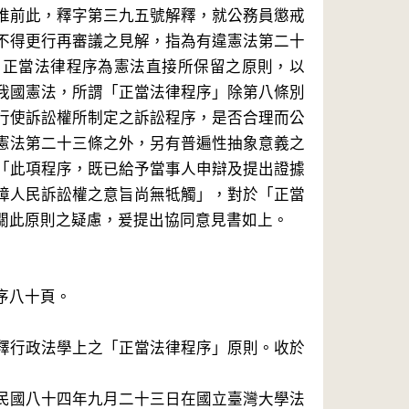
惟前此，釋字第三九五號解釋，就公務員懲戒
不得更行再審議之見解，指為有違憲法第二十
：正當法律程序為憲法直接所保留之原則，以
我國憲法，所謂「正當法律程序」除第八條別
行使訴訟權所制定之訴訟程序，是否合理而公
憲法第二十三條之外，另有普遍性抽象意義之
「此項程序，既已給予當事人申辯及提出證據
障人民訴訟權之意旨尚無牴觸」，對於「正當
關此原則之疑慮，爰提出協同意見書如上。
序八十頁。
釋行政法學上之「正當法律程序」原則。收於
民國八十四年九月二十三日在國立臺灣大學法