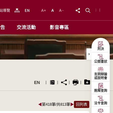
站導覽
公告
交流活動
影音專區
判決
公開書狀
言詞辯論
或說明會
EN
進階查詢
法令查詢
◀
第418筆/共813筆
▶
回列表