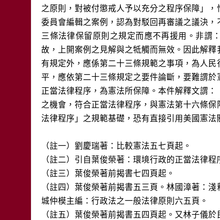
之原則，對被付懲戒人予以充分之程序保障」，
委員會編輯之案例，認為對駁回再審議之議決，
三條法律保留原則之規定而應不再援用。非謂
故，上開案例之見解與之牴觸而無效。因此解釋
有規定外，應係第二十三條規範之事項，為人民
平，應依第二十三條規定之要件論斷，要難謂於
正當法律程序，為憲法所保障。本件解釋文謂：
之機會，符合正當法律程序，與憲法第十六條保
法律程序」之規範基礎，恐有直接引用美國憲法
（註一）劉慶瑞著：比較憲法五七頁起。
（註二）引自葉俊榮著：環境行政的正當法律程
（註三）葉俊榮著前揭書七四頁起。
（註四）葉俊榮著前揭書五三頁。林國漳著：淺
城仲模主編：行政法之一般法律原則六五頁。
（註五）葉俊榮著前揭書五四頁起。又林子儀於