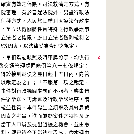
得確實有效之保護。司法救濟之方式，有
法院審理；有於普通法院外，另設行政法
採何種方式，人民於其權利因違法行政處
同。至立法機關將性質特殊之行政爭訟事
屬立法者之權限，應由立法者衡酌權利之
鍰、吊扣駕駛執照及汽車牌照等，均係行
2
路交通管理處罰條例第八十七條規定：
，得於接到裁決之翌日起十五日內，向管
，以裁定為之」；「不服第二項之裁定，
通事件對行政機關處罰而不服者，應由普
事件循訴願、再訴願及行政訴訟程序，請
之權益性質、事件發生之頻率及其終局裁
等因素之考量，進而兼顧案件之特性及既
予當事人申辯及提出證據之機會，並由憲
裁判，顯已符合正當法律程序，依本理由