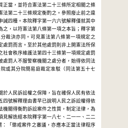
質正當，並符合憲法第二十三條所定相關之條
憲法第二十三條規定衡酌之。參照廢止前之違
申誡四種。本院釋字第一六六號解釋僅就其中
為之，以符憲法第八條第一項之本旨；釋字第
處分裁決亦同。可見憲法第八條第一項規定之
定處罰而言。至於其他處罰則非上開憲法所保
之社會秩序維護法第四十三條第一項規定處罰
被處罰人不服警察機關之處分者，始得依同法
法院或其分院簡易庭裁定准駁（同法第五十七
關於人民訴訟權之保障，旨在確保人民有依法
五四號解釋理由書早已說明人民之訴訟權得依
法機關得衡酌訴訟案件之性質，制定法律，為
項見解迭經本院釋字第一八七、二一一、二二
謂：「懲戒案件之審議，亦應本正當法律程序