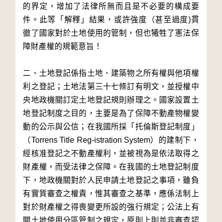
的界定，增加了法律所無而且是不必要的構成要
件。此等「解釋」結果，或許強度（甚至過度)貫
徹了國家對於土地使用的管制，但也犧牲了憲法保
障財產權的規範意旨！
二、土地登記係指土地、建築物之所有權與他項權
利之登記；土地法第三十七條訂有明文，並授權中
央地政機關訂定土地登記規則辦理之。國家設置土
地登記制度之目的，主要是為了保障不動產物權變
動的公示與公信；在我國所採「托倫斯登記制度」
（Torrens Title Reg-istration System）的建制下，
經核准登記之不動產權利，並被視為是依法取得之
財產權，而受法律之保障。在我國的土地登記制度
下，地政機關對於人民申請土地登記之事項，雖負
有實質審查之權責，惟其審查之基準，應係法制上
對於財產權之得喪變更所設的強行規定；公法上有
關土地使用分區管制之規定，原則上則並非審查認