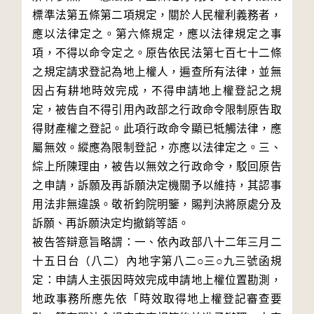
標準法第五條第二項規定，關於人民權利義務者，
應以法律定之。第六條規定，應以法律規定之事
項，不得以命令定之。原告依民法第七百七十二條
之規定請求登記為地上權人，遍查所有法律，並無
因占有耕地時效完成，不得申請地上權登記之規
定，被告自不得引用內政部之行政命令限制原告取
得財產權之登記。此項行政命令顯已牴觸法律，應
屬無效。縱應為限制登記，亦應以法律定之。三、
綜上所陳理由，被告以無效之行政命令，駁回原告
之申請，訴願及再訴願決定機關予以維持，其認事
用法非無違誤。敬祈鈞院明鑒，賜判決將原處分及
訴願、再訴願決定均撤銷等語。

被告答辯意旨略謂：一、依內政部八十二年三月二
十五日台（八二）內地字第八二○三○九三號函規
定：申請人主張因時效完成申請地上權位置勘測，
地政事務所應先依「時效取得地上權登記審查要