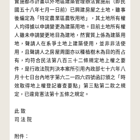
實施都市計畫以外地區建築管理辦法實施前（即民
國五十八年七月一日前）已興建房屋之土地，雖事
後編定為「特定農業區農牧用地」，其土地所有權
人均得據以申請變更為建築用地。目前土地所有權
人雖未申請變更地目為建地，然實質上係為建築用
地，聲請人在系爭土地上建築使用，並非非法使
用，且聲請人之房屋周圍亦以種植樹木為目的而占
有，均符合民法第八百三十二條規定地上權之要
件，是行政法院判決本案所引用內政部七十六年八
月十七日台內地字第六二一四六四號函訂頒之「時
效取得地上權登記審查要點」第三點第二款之規
定，已違背憲法第十五條之規定。

此 致

司 法 院

附件：
