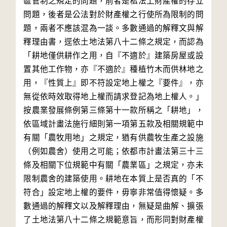
區管制之規定的問題，前者是私法上財產權的存立
問題，後者是公法對於財產權之行使所為限制的問
題，兩者不應該混為一談。多數通過的解釋文與解
釋理由書，逕依土地法第八十二條之規定，而認為
「耕地僅供耕作之用，自『不適於』建築房屋或設
置其他工作物，亦『不適於』種植竹木而供林地之
用，『性質上』即不符設定地上權之『要件』，亦
無從依時效取得地上權而請求登記為地上權人。」
按農業發展條例第三條第十一款所稱之「耕地」，
依區域計畫法施行細則第一項第五款及相關規範中
有關「農牧用地」之規定，猶有供農牧生產之設施
（例如農舍）使用之可能；依都市計畫法第三十三
條及相關下位規範中有關「農業區」之規定，亦未
限制農舍的建築使用。耕地在本質上是否真的「不
符合」設定地上權的要件，毋寧非常值得懷疑。多
數通過的解釋文以及解釋理由，無疑是曲解、擴張
了土地法第八十二條之規範意旨，而形同對財產權