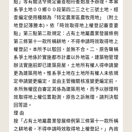
點」等有關法令規定審查相符後始准予辦理。本案
系爭土地００鄉００段第四二三之七三號土地，經
查編定使用種類為「特定農業區農牧用地」（附土
地登記簿謄本)。依「時效取得地上權登記審查要
點」第三點第二款規定：占有土地屬農業發展條例
第三條第十一款所稱耕地，不得申請時效取得地上
權登記。本所予以駁回，並無不合。二、原告聲稱
系爭土地係於實施都市計畫以外地區，建築物管理
辦法實施前即已建築房屋，土地所有權人得申請變
更為建築用地。惟系爭土地在土地所有權人未依規
定申請變更編定，並由主管機關核准變更編定前，
本所無權逕自審定其係為建築用地，而予以辦理時
效取得地上權位置勘測，原告之訴無理，請判決駁
回等語。

理 由

按「占有土地屬農業發展條例第三條第十一款所稱
之耕地者，不得申請時效取得地上權登記。」內政