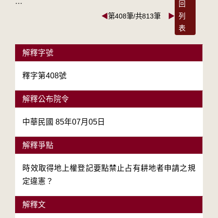
:::
回
◀
第408筆/共813筆
▶
列
表
解釋字號
釋字第408號
解釋公布院令
中華民國 85年07月05日
解釋爭點
時效取得地上權登記要點禁止占有耕地者申請之規
定違憲？
解釋文