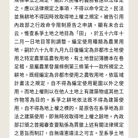
規標準法之規定，關於人民權利義務者應以法律定
之。應以法律規定之事項，不得以命令定之。民法
並無耕地不得因時效取得地上權之規定。被告引用
內政部之行政命令限制原告之申請，顯有未合云
云。惟查系爭土地之地目為「田」，於五十六年十
二月一日地目等則調整，編定使用種類為農業用
地，嗣於六十九年九月九日復編定為非都市土地使
用之特定農業區農牧用地，有土地登記簿謄本在卷
足稽，是屬農業發展條例第三條第十一款所規定之
耕地。既經編定為非都市使用之農牧用地，依區域
計畫法之規定，自不得為編定使用範圍以外之使
用。而地上權則以在他人土地上有建築物或其他工
作物等為目的。系爭之耕地依法既不得為建築使
用，自不得為地上權之標的。是原告在系爭地為非
法之建築使用，即無時效取得地上權之餘地。內政
部訂頒之首揭審查要點係為貫徹上述有關法律規定
之意旨而制訂，自無違憲違法之可言。至系爭土地