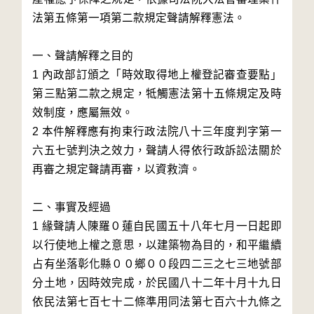
法第五條第一項第二款規定聲請解釋憲法。

一、聲請解釋之目的

1 內政部訂頒之「時效取得地上權登記審查要點」
第三點第二款之規定，牴觸憲法第十五條規定及時
效制度，應屬無效。

2 本件解釋應有拘束行政法院八十三年度判字第一
六五七號判決之效力，聲請人得依行政訴訟法關於
再審之規定聲請再審，以資救濟。

二、事實及經過

1 緣聲請人陳羅０蓮自民國五十八年七月一日起即
以行使地上權之意思，以建築物為目的，和平繼續
占有坐落彰化縣００鄉００段四二三之七三地號部
分土地，因時效完成，於民國八十二年十月十九日
依民法第七百七十二條準用同法第七百六十九條之