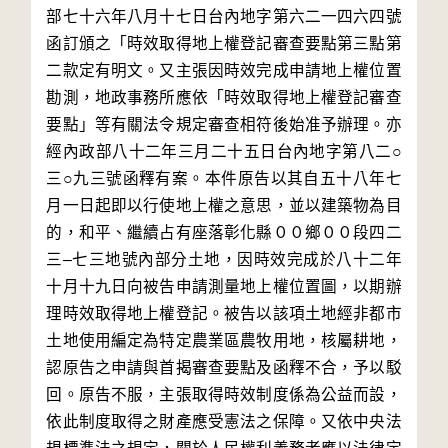
部七十六年八月十七日台內地字第六二一四六四號
函訂頒之「時效取得地上權登記審查要點第三點第
二款定有明文。又主張因時效完成申請地上權位置
勘測，地政事務所應依「時效取得地上權登記審查
要點」等有關法令規定審查相符後始准予辦理。亦
經內政部八十二年三月二十五日台內地字第八二○
三○九三號函釋有案。本件原告以其自五十八年七
月一日起即以行使地上權之意思，並以建築物為目
的，和平、繼續占有座落彰化縣００鄉００段四二
三–七三地號內部分土地，因時效完成於八十二年
十月十九日向被告申請測量地上權位置圖，以期辦
理時效取得地上權登記。被告以該項土地經非都市
土地使用編定為特定農業區農牧用地，核屬耕地，
認原告之申請與首揭審查要點及函釋不合，予以駁
回。原告不服，主張取得時效制度係為公益而設，
依此制度取得之財產應受憲法之保障。又依中央法