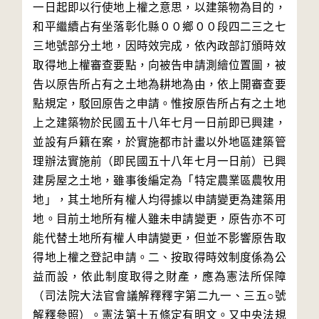
一日起即以行使地上權之意思，以建築物為目的，
和平繼續占有坐落彰化縣００鄉００段四二三之七
三地號部分土地，因時效完成，依內政部訂頒時效
取得地上權審查要點，向被告申請測繪位置圖，被
告以原告所占有之土地為耕地為由，依上開審查要
點規定，駁回原告之申請。惟按原告所占有之土地
上之建築物於民國五十八年七月一日前即已興建，
並設有戶籍在案，於實施都市計畫以外地區建築管
理辦法實施前（即民國五十八年七月一日前）已興
建房屋之土地，雖事後編定為「特定農業區農牧用
地」，其土地所有權人均得據以申請變更為建築用
地。目前土地所有權人雖未申請變更，原告亦不可
能代替土地所有權人申請變更，但並不影響原告取
得地上權之登記申請。二、按取得時效制度係為公
益而設，依此制度取得之財產，應為憲法所保障
（司法院大法官會議解釋釋字第二九一、三五○號
解釋參照）。憲法第十五條定有明文。又中央法規