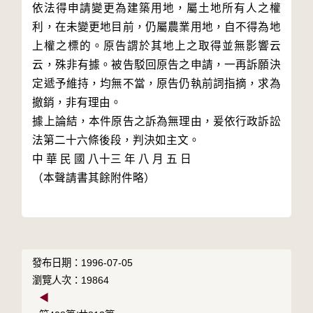
依法得申請變更為建築用地，屬土地所有人之權
利，在未變更地目前，仍屬農業用地，自不得為地
上權之標的。原告謂於其地上之取得並無影響云
云，殊非有據。被告駁回原告之申請，一再訴願決
定遞予維持，均無不當，原告仍執前詞指摘，求為
撤銷，非有理由。

據上論結，本件原告之訴為無理由，爰依行政訴訟
法第二十六條後段，判決如主文。

中 華 民 國 八十三 年 八 月 五 日

（本聲請書其餘附件略）

發布日期：1996-07-05
瀏覽人次：19864
◀