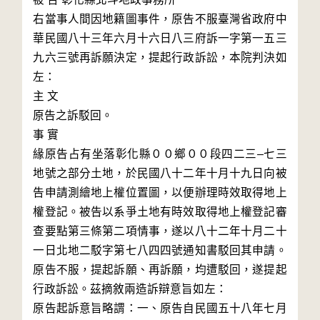
右當事人間因地籍圖事件，原告不服臺灣省政府中
華民國八十三年六月十六日八三府訴一字第一五三
九六三號再訴願決定，提起行政訴訟，本院判決如
左：

主 文

原告之訴駁回。

事 實

緣原告占有坐落彰化縣００鄉００段四二三–七三
地號之部分土地，於民國八十二年十月十九日向被
告申請測繪地上權位置圖，以便辦理時效取得地上
權登記。被告以系爭土地有時效取得地上權登記審
查要點第三條第二項情事，遂以八十二年十月二十
一日北地二駁字第七八四四號通知書駁回其申請。
原告不服，提起訴願、再訴願，均遭駁回，遂提起
行政訴訟。茲摘敘兩造訴辯意旨如左：

原告起訴意旨略謂：一、原告自民國五十八年七月