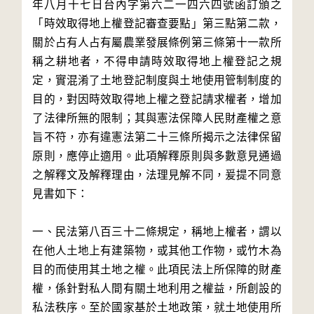
年八月十七日台內字第六二一四六四號函訂頒之
「時效取得地上權登記審查要點」第三點第二款，
關於占有人占有屬農業發展條例第三條第十一款所
稱之耕地者，不得申請時效取得地上權登記之規
定，實混淆了土地登記制度與土地使用管制制度的
目的，對因時效取得地上權之登記請求權者，增加
了法律所無的限制；其與憲法保障人民財產權之意
旨不符，亦有違憲法第二十三條所揭示之法律保留
原則，應停止適用。此項解釋原則與多數意見通過
之解釋文及解釋理由，法理見解不同，爰提不同意
見書如下：
一、民法第八百三十二條規定，稱地上權者，謂以
在他人土地上有建築物，或其他工作物，或竹木為
目的而使用其土地之權。此項民法上所保障的財產
權，係針對私人間有關土地利用之權益，所創設的
私法秩序。至於國家基於土地政策，就土地使用所