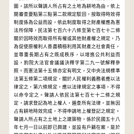
圖，該所以聲請人所占有之土地為耕地為由，依上
開審查要點第三點第二款規定駁回，按取得時效得
制度係為公益而設，依此制度取得之財產權應為憲
法所保障，民法第七百六十八條至第七百七十二條
關於因時效而取得所有權或其他財產權之規定，乃
為促使原權利人善盡積極利用其財產之社會責任，
並尊重長期占有之既成秩序，以增進公共利益而
設，鈞院大法官會議議決釋字第二九一號解釋參
照。而憲法第十五條亦定有明文，又中央法規標準
法第五條第二項規定，關於人民權利義務者應以法
律定之，第六條規定，應以法律規定之事項，不得
以命令定之。聲請人依民法第七百七十二條之規
定，請求登記為地上權人，遍查所有法律，並無因
占有耕地時效完成，不得申請地上權登記之規定。
聲請人所占有之土地上之建築物，係於民國五十八
年七月一日以前即已興建，並設有戶籍在案，是於