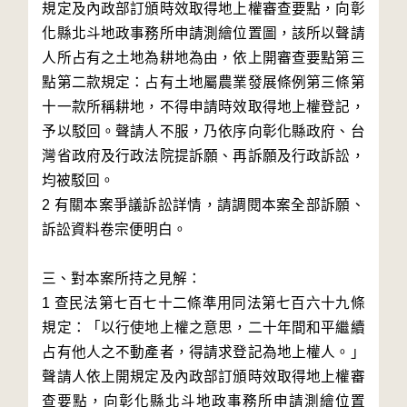
規定及內政部訂頒時效取得地上權審查要點，向彰
化縣北斗地政事務所申請測繪位置圖，該所以聲請
人所占有之土地為耕地為由，依上開審查要點第三
點第二款規定：占有土地屬農業發展條例第三條第
十一款所稱耕地，不得申請時效取得地上權登記，
予以駁回。聲請人不服，乃依序向彰化縣政府、台
灣省政府及行政法院提訴願、再訴願及行政訴訟，
均被駁回。

2 有關本案爭議訴訟詳情，請調閱本案全部訴願、
訴訟資料卷宗便明白。

三、對本案所持之見解：

1 查民法第七百七十二條準用同法第七百六十九條
規定：「以行使地上權之意思，二十年間和平繼續
占有他人之不動產者，得請求登記為地上權人。」
聲請人依上開規定及內政部訂頒時效取得地上權審
查要點，向彰化縣北斗地政事務所申請測繪位置