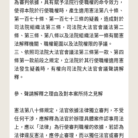
為審判依據，具有賦予法院行使職權的命令效力，
使得本院於行使職權時，產生適用憲法第八十條、
第一百七十條、第一百七十三條的疑義，造成對於
司法院組織法第三條，司法院大法官會議法第二
條、第三條、第八條以及法院組織法第一條有關憲
法解釋機關、職權範圍以及法院權限的爭議。

三、依照司法院大法官會議法第三條第一款、第四
條第一款前段之規定，立法院於其行使職權適用憲
法發生疑義時，有權向司法院大法官會議聲請解
釋。

參、聲請解釋之理由及對本案所持之見解

憲法第八十條規定，法官依據法律獨立審判，不受
任何干涉，應解釋為法官於辦理具體案件認事用法
上，應以「法律」為行使審判職權的依據，若認為
法律違反憲法，應停止審理，而以獨任法官或審判