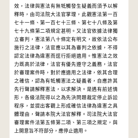
效，法律與憲法有無牴觸發生疑義而須予以解
釋時，由司法院大法官掌理，此觀憲法第一百
七十一條、第一百七十三條、第七十八條及第
七十九條第二項規定甚明。又法官依據法律獨
立審判，憲法第八十條定有明文，故依法公布
施行之法律，法官應以其為審判之依據，不得
認定法律為違憲而逕行拒絕適用。惟憲法之效
力既高於法律，法官有優先遵守之義務，法官
於審理案件時，對於應適用之法律，依其合理
之確信，認為有牴觸憲法之疑義者，自應許其
先行聲請解釋憲法，以求解決。是遇有前述情
形，各級法院得以之為先決問題裁定停止訴訟
程序，並提出客觀上形成確信法律為違憲之具
體理由，聲請本院大法官解釋。司法院大法官
審理案件法第五條第二項、第三項之規定，與
上開意旨不符部分，應停止適用。