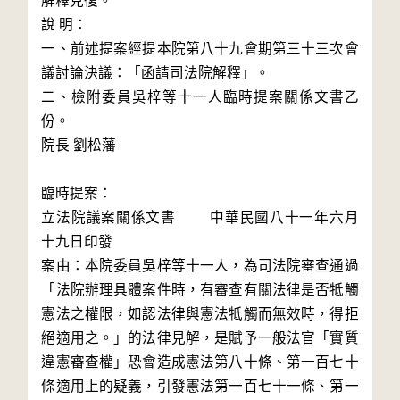
解釋見復。

說 明：

一、前述提案經提本院第八十九會期第三十三次會
議討論決議：「函請司法院解釋」。

二、檢附委員吳梓等十一人臨時提案關係文書乙
份。

院長 劉松藩

臨時提案：

立法院議案關係文書　　 中華民國八十一年六月
十九日印發

案由：本院委員吳梓等十一人，為司法院審查通過
「法院辦理具體案件時，有審查有關法律是否牴觸
憲法之權限，如認法律與憲法牴觸而無效時，得拒
絕適用之。」的法律見解，是賦予一般法官「實質
違憲審查權」恐會造成憲法第八十條、第一百七十
條適用上的疑義，引發憲法第一百七十一條、第一