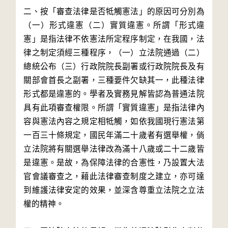
二、按「審查法律是否牴觸憲法」的原因可分別為
（一）形式違憲（二）實質違憲。所謂「形式違
憲」是指法律不依憲法所定程序制定，在我國，法
律之制定須經三種程序，（一）立法院通過（二）
總統公布（三）行政院院長副署或行政院院長及有
關部會首長之副署，三種要件欠缺其一，此種法律
形式都是違憲的。學者及實務見解皆認為普通法院
具有此項審查權限。所謂「實質違憲」是指法律內
容與憲法內容之規定相牴觸，如依我國現行憲法第
一百三十條規定，國民年滿二十歲者有選舉權，倘
立法院將有關選舉法律改為滿十八歲或二十二歲皆
是違憲。是故，為保障法律的合憲性，乃設置大法
官會議審查之，藉此法律審查制度之建立，亦可達
到維護法律安定的效果，並深含尊重立法院之立法
權的精神。
