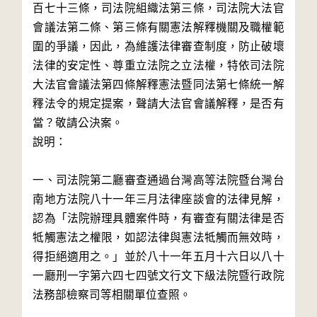
百七十三條，司法院組織法第三條，司法院大法官
會議法第二條、第三條有關憲法解釋機關及職權範
圍的爭議，因此，為維護法律審查制度，防止破壞
法律的安定性、尊重立法院之立法權，特依司法院
大法官會議法第四條解釋憲法暨同法第七條統一解
釋法令的規定提案，聲請大法官會議解釋，是否有
當？敬請公決案。

說明：

一、司法院第二廳審查通過台灣高等法院暨台灣台
南地方法院八十一年三月法律座談會的法律見解，
認為「法院辦理具體案件時，有審查有關法律是否
牴觸憲法之權限，如認法律與憲法牴觸而無效時，
得拒絕適用之。」並於八十一年五月十六日以八十
一廳刑一字第六四七四號文行文下級法院暨行政院
法務部檢察司等相關單位查照。
