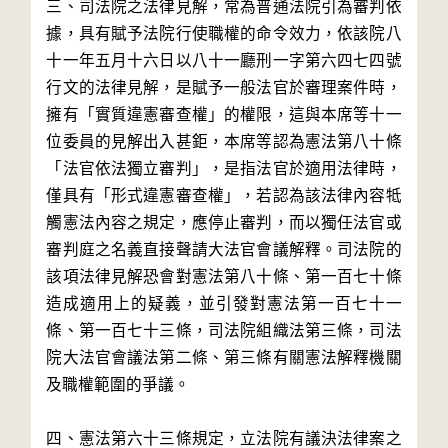
三、司法院之法律見解，常為普通法院引為審判依
據，具有賦予法院行使職權的命令效力，依該院八
十一年五月十六日以八十一廳刑一字第六四七四號
行文的法律見解，是賦予一般法官於審理案件時，
擁有「實質違憲審查權」的權限，這與本席等十一
位委員的見解出入甚鉅，本席等認為憲法第八十條
「法官依法獨立審判」，是指法官於適用法律時，
僅具有「形式違憲審查權」，若認為該法律內容牴
觸憲法內容之規定，應停止審判，而以獨任法官或
審判庭之名義直接聲請大法官會議解釋。司法院的
該項法律見解恐會對憲法第八十條、第一百七十條
造成適用上的疑義，並引發對憲法第一百七十一
條、第一百七十三條，司法院組織法第三條，司法
院大法官會議法第二條、第三條有關憲法解釋機關
及職權範圍的爭議。

四、憲法第六十三條規定，立法院有議決法律案之