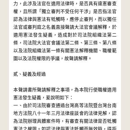
力，此涉及法官在適用法律時，是否具有違憲審查
權，且所謂「獨立審判不受任何干涉」是否指法官
認為法律與憲法有牴觸時，應停止審判，而以獨任
法官或審判庭之名義直接聲請大法官會議解釋，於
適用憲法發生疑義，造成對於司法院組織法第二
條，司法院大法官會議法第二條、第三條、第八條
以及法院組織法第一條有關憲法解釋機關、職權範
圍以及法院權限的爭議，故聲請解釋。

貳、疑義及經過

本聲請書所聲請解釋之事項，為本院行使職權適用
憲法發生疑義，爰說明如下：

一、由於司法院審查通過台灣高等法院暨台灣台南
地方法院八十一年三月法律座談會的法律見解，認
為法院辦理具體案件時，有審查有關法律是否牴觸
憲法之權限。如認法律與憲法牴觸而無效時，得拒