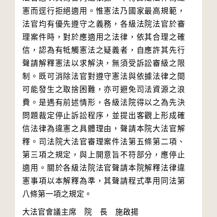
憲而逕行拒絕適用。惟憲法乃國家最高規範，
法官均有優先遵守之義務，各級法院法官於審
理案件時，對於應適用之法律，依其合理之確
信，認為有牴觸憲法之疑義者，自應許其先行
聲請解釋憲法以求解決，無須受訴訟審級之限
制。既可消除法官對遵守憲法與依據法律之間
可能發生之取捨困難，亦可避免司法資源之浪
費。是遇有前述情形，各級法院得以之為先決
問題裁定停止訴訟程序，並提出客觀上形成確
信法律為違憲之具體理由，聲請本院大法官解
釋。司法院大法官審理案件法第五條第二項、
第三項之規定，與上開意旨不符部分，應停止
適用。關於各級法院法官聲請本院解釋法律違
憲事項以本解釋為準，其聲請程式準用同法第