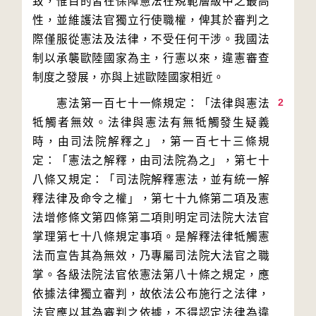
致，惟目的皆在保障憲法在規範層級中之最高
性，並維護法官獨立行使職權，俾其於審判之
際僅服從憲法及法律，不受任何干涉。我國法
制以承襲歐陸國家為主，行憲以來，違憲審查
2
　　憲法第一百七十一條規定：「法律與憲法
牴觸者無效。法律與憲法有無牴觸發生疑義
時，由司法院解釋之」，第一百七十三條規
定：「憲法之解釋，由司法院為之」，第七十
八條又規定：「司法院解釋憲法，並有統一解
釋法律及命令之權」，第七十九條第二項及憲
法增修條文第四條第二項則明定司法院大法官
掌理第七十八條規定事項。是解釋法律牴觸憲
法而宣告其為無效，乃專屬司法院大法官之職
掌。各級法院法官依憲法第八十條之規定，應
依據法律獨立審判，故依法公布施行之法律，
法官應以其為審判之依據，不得認定法律為違