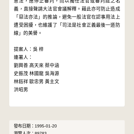
憲法，應停止審判，而以獨任法官或審判庭之名
義，直接聲請大法官會議解釋。藉此亦可防止造成
「惡法亦法」的推論，避免一般法官在認事用法上
遭受困擾，也維護了「司法是社會正義最後一道防
線」的美譽。

提案人：吳 梓

連署人：

劉興善 高天來 蔡中涵

史振茂 林國龍 吳海源

林鈺祥 歐忠男 黃主文

洪昭男

發布日期：1995-01-20
瀏覽人次：89783