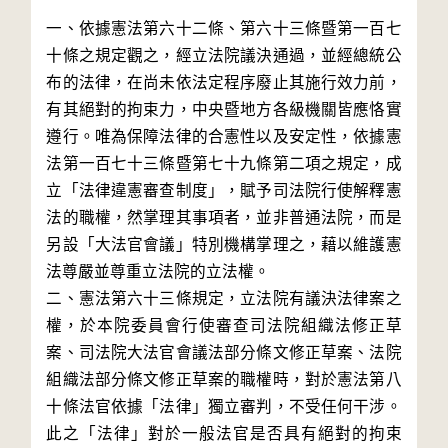
一、依據憲法第六十二條、第六十三條暨第一百七
十條之規定觀之，經立法院議決通過，並經總統公
布的法律，在尚未依法定程序廢止其施行效力前，
有其絕對的拘束力，中央暨地方各級機關皆應恪實
遵行。唯為保障法律的合憲性以及安定性，依據憲
法第一百七十三條暨第七十九條第二項之規定，成
立「法律違憲審查制度」，賦予司法院行使解釋憲
法的職權，然掌理其事項者，並非普通法院，而是
另設「大法官會議」特別機構掌理之，藉以維護憲
法尊嚴並尊重立法院的立法權。

二、憲法第六十三條規定，立法院有議決法律案之
權，於本院委員會行使審查司法院組織法修正草
案、司法院大法官會議法部分條文修正草案、法院
組織法部分條文修正草案的職權時，對於憲法第八
十條法官依據「法律」獨立審判，不受任何干涉。
此之「法律」對於一般法官是否具有絕對的拘束