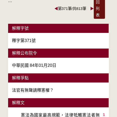
:::
回
◀
第371筆/共813筆
▶
列
表
解釋字號
釋字第371號
解釋公布院令
中華民國 84年01月20日
解釋爭點
法官有無聲請釋憲權？
解釋文
1
　　憲法為國家最高規範，法律牴觸憲法者無