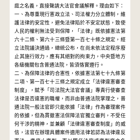
庭之名義，直接聲請大法官會議解釋。理由如下：

一、為尊重現行憲政立法、司法權力分立體制，維
護法律的安定性，避免法律陷於不安定狀態，致使
人民的權利無法受到保障，「法律」既依據憲法第
六十二條、第六十三條暨第一百七十條之規定，經
立法院議決通過，總統公布，在尚未依法定程序廢
止其施行效力，應有其絕對的拘束力，中央暨地方
各級機關包含普通法院，皆須恪實遵行。

二、為保障法律的合憲性，依據憲法第七十九條第
二項、第一百七十三條之規定成立「法律違憲審查
制度」，賦予「司法院大法官會議」專責行使審查
法律是否違憲的職權，而非由普通法院掌理之，普
通法院一般法官即只能依據「法律」作為審理案件
的依據，但為貫徹憲法保障法官獨立審判，不受任
何干涉的精神，並兼顧「法律違憲審查制度」的威
信，法官在辦理具體案件適用法律若認為法律違反