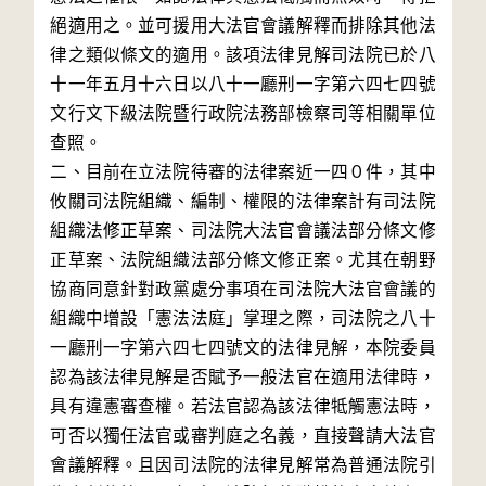
絕適用之。並可援用大法官會議解釋而排除其他法
律之類似條文的適用。該項法律見解司法院已於八
十一年五月十六日以八十一廳刑一字第六四七四號
文行文下級法院暨行政院法務部檢察司等相關單位
查照。

二、目前在立法院待審的法律案近一四０件，其中
攸關司法院組織、編制、權限的法律案計有司法院
組織法修正草案、司法院大法官會議法部分條文修
正草案、法院組織法部分條文修正案。尤其在朝野
協商同意針對政黨處分事項在司法院大法官會議的
組織中增設「憲法法庭」掌理之際，司法院之八十
一廳刑一字第六四七四號文的法律見解，本院委員
認為該法律見解是否賦予一般法官在適用法律時，
具有違憲審查權。若法官認為該法律牴觸憲法時，
可否以獨任法官或審判庭之名義，直接聲請大法官
會議解釋。且因司法院的法律見解常為普通法院引