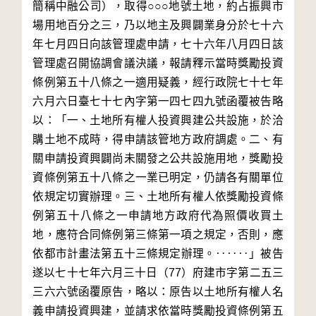
簡稱中融公司），取得○○○地號土地，約占振興市
場用地百分之三，乃以地主及興闢業身分於七十六
年七月四日向該管理處申請，七十六年八月四日該
管理處召開協調會議決議，報請釋示當時獎勵投資
條例第五十八條之一適用疑義，經行政院七十七年
六月六日臺七十七內字第一四七四九號函覆被告略
以：「一、土地所有權人投資興建公共設施，於洽
購土地不成時，得申請該管地方政府調處。二、有
關申請投資興闢尚未關發之公共設施用地，獎勵投
資條例第五十八條之一業已明定，仍請各有關單位
依規定切實辦理。三、土地所有權人依獎勵投資條
例第五十八條之一申請地方政府代為照價收買土
地，應符合同條例第三條第一項之規定，否則，應
依都市計畫法第五十三條規定辦理。‥‥‥」被告
遂以七十七年六月三十日（77）府建市字第二五三
三六六號函覆原告，略以：原告以土地所有權人名
義申請投資興建，並請求依當時獎勵投資條例第五