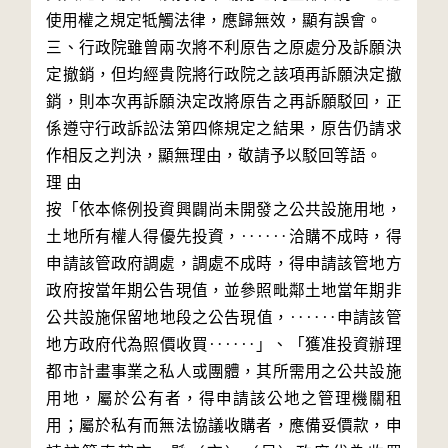
使用權之規定牴觸法律，應歸無效，顯有誤會。

三、行政院雖曾兩次將不利原告之原處分及訴願決
定撤銷，但均經貴院將行政院之該項再訴願決定撤
銷，則本次再訴願決定改將原告之再訴願駁回，正
係遵守行政訴訟法第四條規定之結果，原告仍請求
作相反之判決，顯無理由，敬請予以駁回等語。

理 由

按「依本條例投資興闢尚未開發之公共設施用地，
土地所有權人得優先投資，‥‥‥洽購不成時，得
申請該管政府調處，調處不成時，得申請該管地方
政府按當年期公告現值，並參照毗鄰土地當年期非
公共設施保留地地段之公告現值，‥‥‥申請該管
地方政府代為照價收買‥‥‥」、「獲准投資辦理
都市計畫事業之私人或團體，其所需用之公共設施
用地，屬於公有者，得申請該公地之管理機關租
用；屬於私有而無法協議收購者，應備妥價款，申