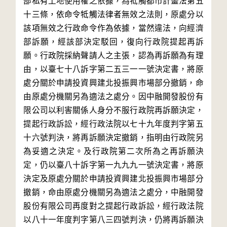
部私有土地使用權之依據，為牴觸都市計畫法第五
十三條，依命令牴觸法律者無效之法則，原處分以
該項無效之行政命令作為依據，當然違法，向經濟
部訴願，經該部決定駁回，復向行政院提起再訴
願。行政院採納聲請人之主張，認為再訴願為有理
由，以臺七十八訴字第二五三一一號決定書，將原
處分關於申請投資興建北投振興市場部分撤銷，命
由原處分機關另為適法之處分。因中融開發股份有
限公司以利害關係人身分不服行政院再訴願決定，
提起行政訴訟，經行政法院以七十九年度判字第五
十六號判決，將再訴願決定撤銷，指明由行政院另
為妥適之決定。及行政院第二次所為之再訴願決
定，仍以臺八十訴字第一九九九一號決定書，將原
決定及原處分關於申請投資興建北投振興市場部分
撤銷，命由原處分機關另為適法之處分，中融開發
股份有限公司再度對之提起行政訴訟，經行政法院
以八十一年度判字第八三四號判決，仍將再訴願決