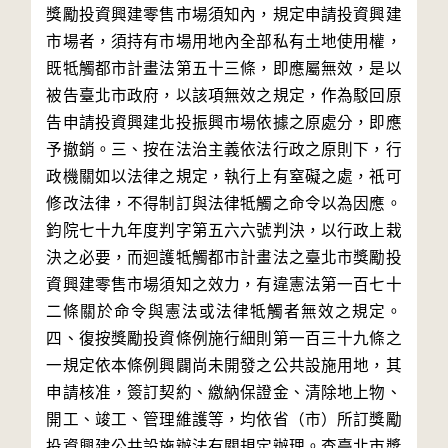
獎勵投資興建零售市場須知內，規定申請投資興建
市場者，須持有市場用地內全部私有土地使用權，
既牴觸都市計畫法第五十三條，即應屬無效，是以
被告臺北市政府，以該項無效之規定，作為駁回原
告申請投資興建北投振興市場依據之原處分，即應
予撤銷。三、按在法治主義依法行政之原則下，行
政機關如以法律之規定，執行上有窒礙之處，祇可
修改法律，不得制訂與法律牴觸之命令以為因應。
鈞院七十九年度判字第五六六號判決，以行政上栽
決之必要，而迴護牴觸都市計畫法之臺北市獎勵投
資興建零售市場須知之效力，有違憲法第一百七十
二條關於命令與憲法或法律牴觸者無效之規定。
四、復按獎勵投資條例施行細則第一百三十九條之
一規定依本條例興闢尚未開發之公共設施用地，其
申請核准，簽訂契約、繳納保證金、清除地上物、
開工、竣工、管理維護等，均依省（市）所訂獎勵
投資興建公共設施辦法有關規定辦理。查臺北市獎