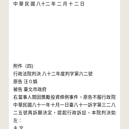
中 華 民 國 八十二 年 二 月 十 二 日

附件（四)

行政法院判決 八十二年度判字第六二號

原告 汪０娟

被告 臺北市政府

右當事人間因獎勵投資條例事件，原告不服行政院
中華民國八十一年十月一日臺八十一訴字第三二八
二五號再訴願決定，提起行政訴訟，本院判決如
左：

主 文
