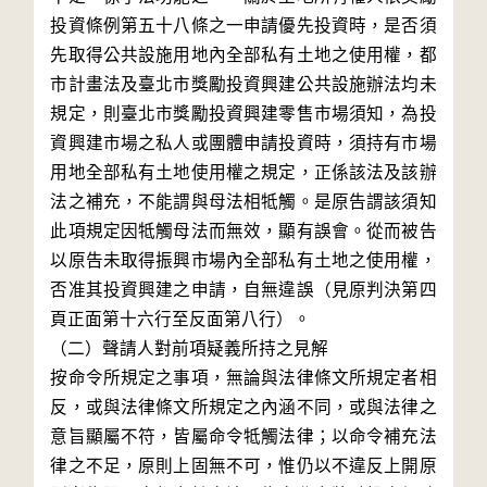
投資條例第五十八條之一申請優先投資時，是否須
先取得公共設施用地內全部私有土地之使用權，都
市計畫法及臺北市獎勵投資興建公共設施辦法均未
規定，則臺北市獎勵投資興建零售市場須知，為投
資興建市場之私人或團體申請投資時，須持有市場
用地全部私有土地使用權之規定，正係該法及該辦
法之補充，不能謂與母法相牴觸。是原告謂該須知
此項規定因牴觸母法而無效，顯有誤會。從而被告
以原告未取得振興市場內全部私有土地之使用權，
否准其投資興建之申請，自無違誤（見原判決第四
頁正面第十六行至反面第八行）。

（二）聲請人對前項疑義所持之見解

按命令所規定之事項，無論與法律條文所規定者相
反，或與法律條文所規定之內涵不同，或與法律之
意旨顯屬不符，皆屬命令牴觸法律；以命令補充法
律之不足，原則上固無不可，惟仍以不違反上開原