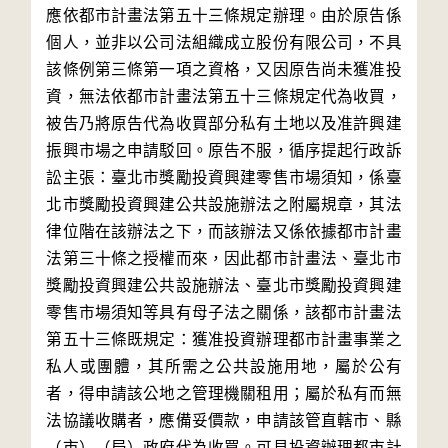
應依都市計畫法第五十三條規定辦理。由於原告係
個人，並非以公司法組織成立股份有限公司，不具
該條例第三條第一項之資格，又因原告尚未獲准投
資，無法依都市計畫法第五十三條規定代為收買，
被告乃將原告代為收買部分私有土地以及准許興建
振興市場之申請駁回。原告不服，循序提起行政訴
訟主張：臺北市獎勵投資興建零售市場須知，係臺
北市獎勵投資興建公共設施辦法之附屬規章，其法
律位階在該辦法之下，而該辦法又係依據都市計畫
法第三十條之授權而來，因此都市計畫法、臺北市
獎勵投資興建公共設施辦法、臺北市獎勵投資興建
零售市場須知等具有母子法之關係，該都市計畫法
第五十三條既規定：獲准投資辦理都市計畫事業之
私人或團體，其所需之公共設施用地，屬於公有
者，得申請該公地之管理機關租用；屬於私有而無
法協議收購者，應備妥價款，申請該管直轄市、縣
（市）（局）政府代為收買。可見投資辦理都市計