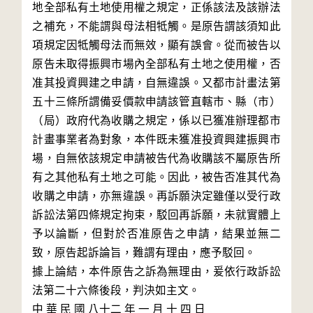
地全部私有土地使用權之規定，正係該法及該辦法
之補充，不能謂與母法相牴觸。是原告謂該須知此
項規定因牴觸母法而無效，顯有誤會。從而被告以
原告未取得振興市場內全部私有土地之使用權，否
准其投資興建之申請，自無違誤。又都市計畫法第
五十三條所謂備妥價款申請該管直轄市、縣（市）
（局）政府代為收購之規定，係以已獲准辦理都市
計畫事業者為對象，本件既未獲准投資興建振興市
場，自無依該規定申請被告代為收購該不屬原告所
有之其他私有土地之可能。因此，被告否准其代為
收購之申請，亦無違誤。再訴願決定雖僅以受行政
訴訟法第四條規定拘束，駁回再訴願，未就實體上
予以論斷，但對於否准原告之申請，結果並無二
致，原告起訴論旨，難謂有理由，應予駁回。

據上論結，本件原告之訴為無理由，爰依行政訴訟
法第二十六條後段，判決如主文。

中 華 民 國 八十二 年 一 月 十 四 日
