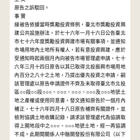
原告之訴駁回。

事 實

緣被告依據當時獎勵投資條例，臺北市獎勵投資興
建公共設施辦法，於七十六年一月十六日公告臺北
市七十六年度獎勵投資興建市場有關事項，並通知
市場用地內土地所有權人，若有意投資興建，應於
受通知時起兩個月內向被告市場管理處申請，七十
六年三月十四日原告以其已取得北投振興市場用地
內百分之八十之土地，乃提出優先投資之申請，嗣
該管理處以原告申請證件不齊及未取得臺北市北投
區○○段○○段○○○、○○○、○○○、○○○及○○○地號土
地之產權或使用同意書，發文通知原告於一個月內
補正，七十六年四月十八日原告補齊有關證件，並
檢附協調土地收購記錄，請求該管理處代為協調取
得上開地段中之○○○、○○○地號土地，經一再協調
不成。此期間關係人中融開發股份有限公司（以下