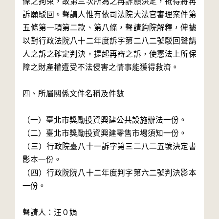
條之拘束，故第三次所為之再訴願決定，祗得將再
訴願駁回。聲請人惟有依司法院大法官審理案件第
五條第一項第二款、第八條，聲請鈞院解釋，俾據
以對行政法院八十二年度訴字第二八二號駁回聲請
人之訴之確定判決，提起再審之訴，使憲法上所保
障之財產權遭受不法侵害之情事能獲得救濟。

四、所屬關係文件名稱及件數

（一）臺北市獎勵投資興建公共設施辦法一份。

（二）臺北市獎勵投資興建零售市場須知一份。

（三）行政院臺八十一訴字第三二八二五號決定書
影本一份。

（四）行政院院八十二年度判字第六二號判決影本
一份。

聲請人：汪０娟
