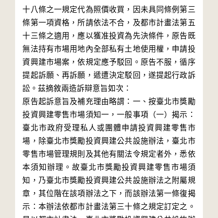
十八條之一規定代為照價收買，因未具同條例第三
條第一項資格，所請依法不合，及都市計畫法第五
十三條之適用，應以獲准投資為先決條件，原告既
無法持有市場用地內全部私有土地使用權，申請投
資興建市場案，依規定應予駁回。原告不服，循序
提起訴願、再訴願，遞遭決定駁回，遂提起行政訴
訟。茲摘敘兩造訴辯意旨如次：

原告起訴意旨及補充理由略謂：一、按臺北市獎勵
投資興建零售市場須知一，一般事項（一）揭示：
臺北市政府受理私人或團體申請投資興建零售市
場，除臺北市獎勵投資興建公共設施辦法，臺北市
零售市場管理規則及其他有關法令規定者外，悉依
本須知辦理。故臺北市獎勵投資興建零售市場須
知，乃臺北市獎勵投資興建公共設施辦法之附屬規
章，其位階在該項辦法之下，而該辦法第一條復揭
示：本辦法依都市計畫法第三十條之規定訂定之。