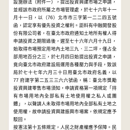
設施辦法（附件一），提出投資興建市場之申請，
並經該市政府所屬之市場管理處，於七十六年十一
月十一日，以（76）北市市三字第一二二四五號
函，認定享有優先投資之權利。詎料有中融開發股
份有限公司者，在臺北市政府通知土地所有權人得
申請投資之期限過後，遲至七十六年六月十九日，
始取得市場預定用地內土地三九．三二坪，僅占全
部用地百分之三，於七月四日始提出投資之申請，
竟向臺北市政府建設局運用各種壓力與手段，致該
局於七十七年六月三十日用臺北市政府名義，以 
77 府建字第二五三三六六號函，稱：臺北市獎勵
投資興建零售市場須知，申請資格第一項規定「持
有市場用地內全部私有土地使用權之私人或團
體」，以聲請人未取得市場用地內全部私有土地之
使用權，故申請投資興建振興市場案，依規定應予
駁回。

按憲法第十五條規定，人民之財產權應予保障。民