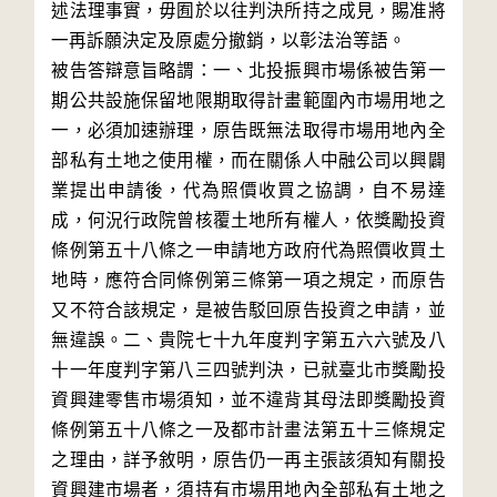
述法理事實，毋囿於以往判決所持之成見，賜准將
一再訴願決定及原處分撤銷，以彰法治等語。

被告答辯意旨略謂：一、北投振興市場係被告第一
期公共設施保留地限期取得計畫範圍內市場用地之
一，必須加速辦理，原告既無法取得市場用地內全
部私有土地之使用權，而在關係人中融公司以興闢
業提出申請後，代為照價收買之協調，自不易達
成，何況行政院曾核覆土地所有權人，依獎勵投資
條例第五十八條之一申請地方政府代為照價收買土
地時，應符合同條例第三條第一項之規定，而原告
又不符合該規定，是被告駁回原告投資之申請，並
無違誤。二、貴院七十九年度判字第五六六號及八
十一年度判字第八三四號判決，已就臺北市獎勵投
資興建零售市場須知，並不違背其母法即獎勵投資
條例第五十八條之一及都市計畫法第五十三條規定
之理由，詳予敘明，原告仍一再主張該須知有關投
資興建市場者，須持有市場用地內全部私有土地之