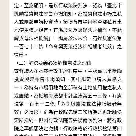
定，至為顯明。是以行政法院判決，認為「臺北市
獎勵投資興建零售市場須知，為投資興建市場之私
人或團體申請投資時，須持有市場用地全部私有土
地使用權之規定，正係該法及該辦法之補充，不能
謂與母法相牴觸」，顯屬於法未合，有違反憲法第
一百七十二條「命令興憲法或法律牴觸者無效」之
情形。

（三）解決疑義必須解釋憲法之理由

查聲請人在本案行政爭訟程序中，主張臺北市獎勵
投資興建零售市場須知，其中規定申請人資格之
一，為持有市場用地內全部私有土地使用權之私人
或團體，為牴觸母法都市計畫法第五十三條，有憲
法第一百七十二條「命令與憲法或法律牴觸者無
效」之情形，雖為行政院先後二次所為之再訴願決
定所採納，但因行政法院曾先後兩次判決，將行政
院之再訴願決定撤銷，行政院格於行政訴訟法第四