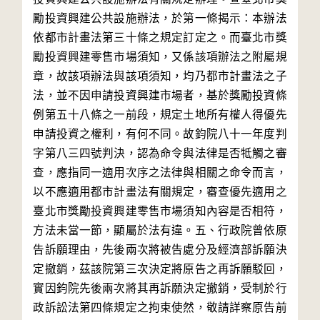
勵投資興建公共設施辦法，於第一條揭示：本辦法
依都市計畫法第三十條之規定訂定之。而臺北市獎
勵投資興建零售市場須知，又係該項辦法之附屬規
章，故該項辦法與該項須知，均乃都市計畫法之子
法，並不因申請投資興建市場者，基於獎勵投資條
例第五十八條之一前段，規定土地所有權人得優先
申請投資之權利，有何不同。故鈞院八十一年度判
字第八三四號判決，認為命令與法律是否牴觸之審
查，應指同一適用次序之法律與相關之命令而言，
以不應適用都市計畫法有關規定，審查優先適用之
臺北市獎勵投資興建零售市場須知內容是否相符，
方法未當一節，顯屬於法有違。五、行政院曾依原
告訴願理由，先後兩次將被告處分及經濟部訴願決
定撤銷，茲該院第三次決定將原告之再訴願駁回，
實因鈞院先後兩次將其再訴願決定撤銷，受制於行
政訴訟法第四條規定之拘束使然，敬請詳察原告前