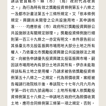
請該管直轄市、縣（市）（局）政府代為收買
之。」為行為時有效之獎勵投資條例第五十八條之
一及都市計畫法第五十三條所規定。又「依本條例
規定，興闢尚未開發之公共設施用地，其申請核
准‥‥‥均應依省（市）政府所訂獎勵投資興辦公
共設施辦法有關規定辦理。」獎勵投資條例施行細
則第一百三十九條之一亦定有明文。本件原告前以
其係臺北市北投區振興市場用地大部分土地之所有
權人，乃依臺北市獎勵投資興建公共設施辦法之規
定，向被告申請優先投資興建北投區振興市場，嗣
因該市場用地內有部分土地非其所有，伊亦未能取
得該私有土地之使用權，乃請求被告依獎勵投資條
例第五十八條之一之規定，代為照價收買，案經被
告報請行政院核示後，奉該院七十七年六月六月內
字第一四七四九號函略以：土地所有權人依獎勵投
資條例第五十八條之一申請地方政府代為照價收買
土地，應符合同條例第三條第一項之規定，否則，