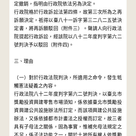
定撤銷，指明由行政院依法另為決定。

行政院格於行政訴訟法第四條，故第三次所為之再
訴願決定，祇得以臺八十一訴字第三二八二五號決
定書，將再訴願駁回（附件三）。聲請人向行政法
院提起行政訴訟，經該院以八十二年度判字第六二
號判決予以駁回（附件四)。

三、理由

（一）對於行政法院判決，所適用之命令，發生牴
觸憲法疑義之內容。

行政法院八十二年度判字第六二號判決，以臺北市
獎勵投資興建零售市場須知，係依據臺北市獎勵投
資興建公共設施辦法所訂定，而該項興建公共設施
辦法，又係依據都市計畫法之授權而訂定，故三者
具有子母法之關係，固為事實，惟補充母法規定之
不足，係子法功能之一，關於土地所有權人依獎勵