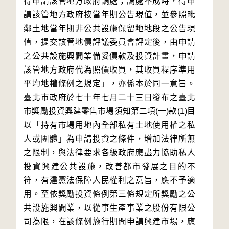
得申請該管地方政府調處；調處不成時，得申
請該管地方政府按當年期公告現值，並參照毗
鄰土地當年期非公共設施保留地地段之公告現
值，提交該管地價評議委員會評定後，由申請
之公共設施興闢業備妥價款及投資計畫，申請
該管地方政府代為照價收買，其收買程序準用
平均地權條例之規定」，亦係本於同一意旨。
臺北市政府於七十年七月二十三日發布之臺北
市獎勵投資興建零售市場須知第二項(一)款(1)目
以「持有市場用地內全部私有土地使用權之私
人或團體」為申請投資之條件，增加法律所無
之限制，與法律要求各級政府應盡力協助私人
投資興建公共設施，改善都市發展之目的不
符，有違憲法保障人民權利之意旨，應不予適
用。至依獎勵投資條例第三條規定所獎勵之公
共設施興闢業，以從事生產事業之股份有限公
司為限，在該條例施行期間申請興建市場，應