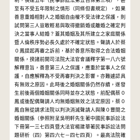
制，長達五年（民事訴訟法第五百條第三項），甚
至有不受五年限制之情形（同條但書規定），如果
善意重婚相對人之婚姻自由權不受法律之保護，則
試問第三人豈敢輕易與取得撤銷婚或離婚之確定判
決之當事人結婚？蓋其婚姻及其所建立之家庭關係
暨人倫秩序勢必長久處於不確定狀態。聲請人於蔡
０鳳提起再審之訴前，基於善意所取得之合法婚姻
關係，揆諸前開司法院大法官會議釋字第一八六號
解釋意旨，善意第三人之保護，應重於當事人之保
護，自應解釋為不受再審判決之影響。亦難遽認具
有無效之原因。此時後之婚姻關係仍然存續，遂發
生前後兩個婚姻關係同時並存之狀態，前配偶蔡０
鳳或後配偶聲請人均無婚姻無效之法定原因，蔡０
鳳自無從請求法院以判決消滅聲請人與陳０豐間之
婚姻關係（參照附呈吳明軒先生著中國民事訴訟法
下冊第一三七四頁暨大法官楊建華著民事訴訟法問
題研析（四）第四六七－四七四頁）。最高法院確