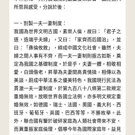
所思與感受，分說於後：
一、割製一夫一妻制度：
我國為世界文明古國，素崇人倫，故曰：「君子之
道，造端乎夫婦」，又曰：「家齊而后國治」，並
曰：「彝倫攸敘」，締成中國文化社會。雖然，夫
婦之間人事有不齊，而一夫一妻制則振古如斯，奠
定為我國之基礎制度。於是乎，夫妻一體，相敬相
愛，白頭偕老，昇華為夫妻間高貴情操，相傳以為
美談，蔚成中華法系之優美特色。我國現行民法為
貫澈一夫一妻制度，於第九百八十八條第二款規定
重婚無效。放眼世界各國立法例，亦多明文規定重
婚無效，如德國、瑞士、法國、奧國、義大利、西
班牙、葡萄牙、英國、巴西等等，不勝枚舉。此
外，聯合國有鑒於破碎家庭為人類社會帶來不安，
而冀重振家庭倫理，倡導今年為國際家庭年，益見