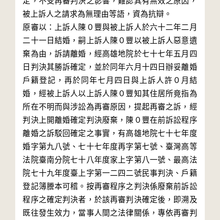
定，不受再審判決之影響，難認其有無效之原因，
被上訴人之請求為無理由等語，資為抗辯。

原審以：上訴人陳０豐與被上訴人於六十二年二月
二十一日結婚，嗣上訴人陳０豐以被上訴人惡意遺
棄為由，訴請離婚，經高雄地院於七十七年五月四
日判決其勝訴確定，並於同年六月十四日辦妥離婚
戶籍登記，再於同年七月四日與上訴人許０月結
婚，經被上訴人以上訴人陳０豐知其住居所竟指為
所在不明而與涉訟為再審原因，提起再審之訴，經
判決上開離婚確定判決廢棄，陳０豐在前訴訟程序
離婚之訴駁回確定之事實，有高雄地院七十七年度
婚字第九八號、七十七年度再字第七號、臺灣高等
法院臺南分院七十八年度家上字第八一號、最高法
院七十九年度臺上字第一二四二號民事判決、戶籍
登記簿謄本可稽。按再審程序之判決係廢棄前訴訟
程序之確定判決者，於該再審判決確定後，即溯及
既往發生效力，當事人間之法律關係，專依再審判