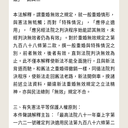
本法解釋，謂重婚無效之規定，就一般重婚情形，
與憲法無牴觸；而對「特殊情況」，「應停止適
用」，「應另經法院之判決程序始能認其無效，未
經判決無效者仍為有效」。對於重婚無效規定之第
九百八十八條第二款，撰一般重婚與特殊情況之
別，前者無效，後者有效，直到法院判決無效為
止。此不僅本解釋使新法不能全面施行，且與新法
背道而馳，和舊法之重婚得撤銷一樣，同循法院判
決程序，使新法走回舊法老路，新法開倒車，揆諸
前述立法資料，顯違新法重婚無效規定之立法精
神，亦與民法總則「無效」規定不合。
三、有失憲法平等保護人權原則：
本件聲請解釋主旨：「最高法院八十一年臺上字第
一六二一號確定判決適用民法第九百八十六條第二