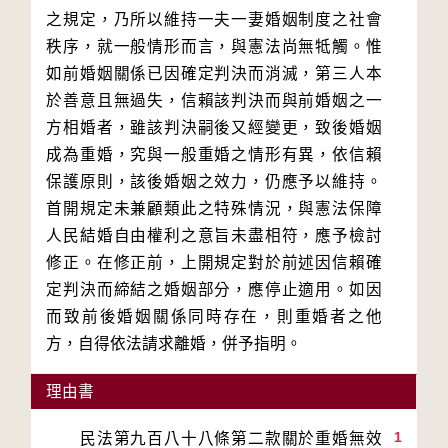
之規定，乃所以維持一夫一妻婚姻制度之社會
秩序，就一般情形而言，與憲法尚無牴觸。惟
如前婚姻關係已因確定判決而消滅，第三人本
於善意且無過失，信賴該判決而與前婚姻之一
方相婚者，雖該判決嗣後又經變更，致後婚姻
成為重婚，究與一般重婚之情形有異，依信賴
保護原則，該後婚姻之效力，仍應予以維持。
首開規定未兼顧類此之特殊情況，與憲法保障
人民結婚自由權利之意旨未盡相符，應予檢討
修正。在修正前，上開規定對於前述因信賴確
定判決而締結之婚姻部分，應停止適用。如因
而致前後婚姻關係同時存在，則重婚者之他
理由書
1
　　民法第九百八十八條第二款關於重婚無效