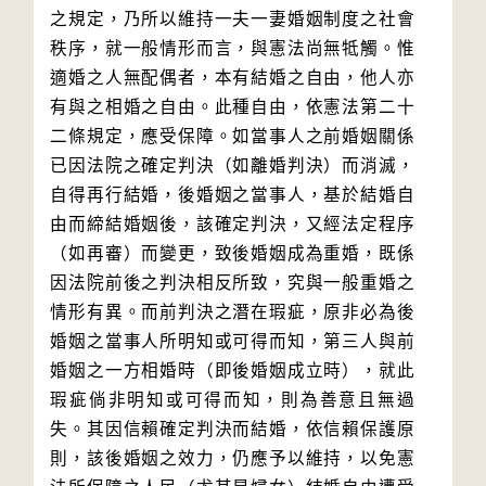
之規定，乃所以維持一夫一妻婚姻制度之社會
秩序，就一般情形而言，與憲法尚無牴觸。惟
適婚之人無配偶者，本有結婚之自由，他人亦
有與之相婚之自由。此種自由，依憲法第二十
二條規定，應受保障。如當事人之前婚姻關係
已因法院之確定判決（如離婚判決）而消滅，
自得再行結婚，後婚姻之當事人，基於結婚自
由而締結婚姻後，該確定判決，又經法定程序
（如再審）而變更，致後婚姻成為重婚，既係
因法院前後之判決相反所致，究與一般重婚之
情形有異。而前判決之潛在瑕疵，原非必為後
婚姻之當事人所明知或可得而知，第三人與前
婚姻之一方相婚時（即後婚姻成立時），就此
瑕疵倘非明知或可得而知，則為善意且無過
失。其因信賴確定判決而結婚，依信賴保護原
則，該後婚姻之效力，仍應予以維持，以免憲