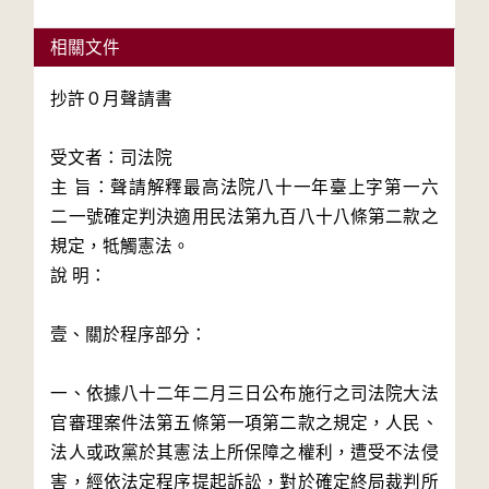
相關文件
抄許０月聲請書

受文者：司法院

主 旨：聲請解釋最高法院八十一年臺上字第一六
二一號確定判決適用民法第九百八十八條第二款之
規定，牴觸憲法。

說 明：

壹、關於程序部分：

一、依據八十二年二月三日公布施行之司法院大法
官審理案件法第五條第一項第二款之規定，人民、
法人或政黨於其憲法上所保障之權利，遭受不法侵
害，經依法定程序提起訴訟，對於確定終局裁判所