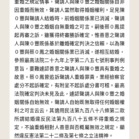
重婚之規定情事，聲請人與陳０豐之婚姻關係自非
因重婚而無效，聲請人當然取得婚姻權利。足見陳
０豐與聲請人結婚時，前婚姻關係業已消滅，聲請
人與陳０豐之婚姻自無重婚之可言。嗣後蔡０鳳提
起再審之訴，雖獲得終審勝訴確定，惟善意之聲請
人與陳０豐既係基於離婚確定判決之信賴，以為陳
０豐與蔡０鳳之婚姻關係業已消滅，遂相互結婚，
參照最高法院二十九年上字第二八五七號刑事判例
意旨，要難遽認善意之聲請人與陳０豐具有重婚之
故意。蔡０鳳曾追訴聲請人重婚罪責，業經檢察官
處分不起訴確定，有附呈不起訴處分書可稽。最高
法院確定判決未見及此，遽認聲請人與陳０豐之婚
姻關係自始無效，聲請人自始既無取得任何婚姻權
利之可言云云，其適用民法第九百八十八條第二款
所謂結婚違反民法第九百八十五條不得重婚之規
定，不論重婚相對人善意與否概屬無效之規定，顯
然違反憲法第二十二條及第七條之立法精神。
