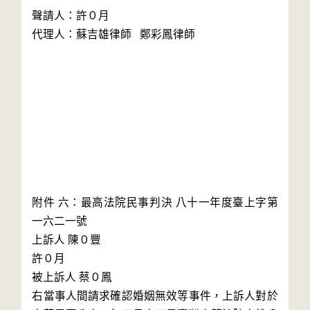
聲請人：許０月

代理人：蘇吉雄律師   鄭彩鳳律師

附件 六：最高法院民事判決 八十一年度臺上字第
一六二一號

上訴人 陳０豐

許０月

被上訴人 蔡０鳳

右當事人間請求確認婚姻無效等事件，上訴人對於