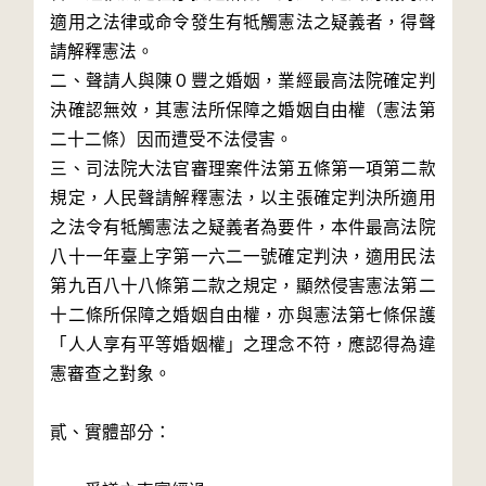
適用之法律或命令發生有牴觸憲法之疑義者，得聲
請解釋憲法。

二、聲請人與陳０豐之婚姻，業經最高法院確定判
決確認無效，其憲法所保障之婚姻自由權（憲法第
二十二條）因而遭受不法侵害。

三、司法院大法官審理案件法第五條第一項第二款
規定，人民聲請解釋憲法，以主張確定判決所適用
之法令有牴觸憲法之疑義者為要件，本件最高法院
八十一年臺上字第一六二一號確定判決，適用民法
第九百八十八條第二款之規定，顯然侵害憲法第二
十二條所保障之婚姻自由權，亦與憲法第七條保護
「人人享有平等婚姻權」之理念不符，應認得為違
憲審查之對象。

貳、實體部分：
