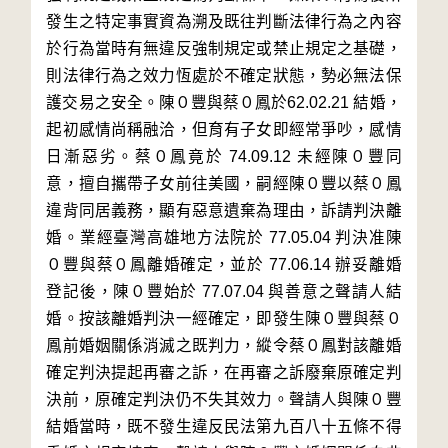
發生之特定事實資為溯及既往判斷法律行為之內容
於行為當時有無違反強制規定或禁止規定之基礎，
則法律行為之效力恆處於不確定狀態，勢必無法保
護交易之安全。陳０豐與蔡０鳳於62.02.21 結婚，
起初感情尚稱融洽，但育有子女即經常爭吵，感情
日漸惡劣。蔡０鳳竟於 74.09.12 未經陳０豐同
意，擅自攜帶子女前往美國，嗣經陳０豐以蔡０鳳
違背同居義務，顯有惡意遺棄為理由，訴請判決離
婚。業經臺灣高雄地方法院於 77.05.04 判決准陳
０豐與蔡０鳳離婚確定，並於 77.06.14 辦妥離婚
登記後，陳０豐始於 77.07.04 與善意之聲請人結
婚。按該離婚判決一經確定，即發生陳０豐與蔡０
鳳前婚姻關係消滅之既判力，縱令蔡０鳳對該離婚
確定判決提起再審之訴，在再審之訴廢棄原確定判
決前，原確定判決仍不失其效力。聲請人與陳０豐
結婚當時，既不發生違反民法第九百八十五條不得