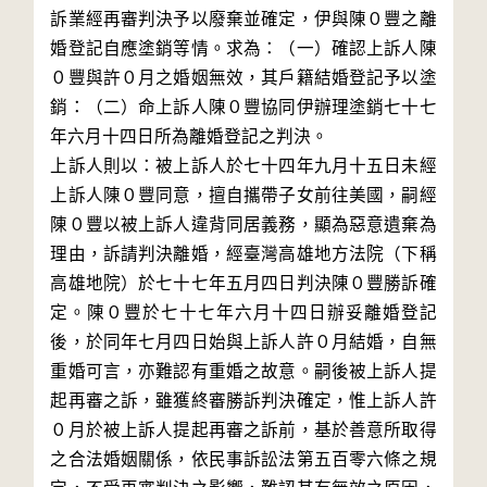
訴業經再審判決予以廢棄並確定，伊與陳０豐之離
婚登記自應塗銷等情。求為：（一）確認上訴人陳
０豐與許０月之婚姻無效，其戶籍結婚登記予以塗
銷：（二）命上訴人陳０豐協同伊辦理塗銷七十七
年六月十四日所為離婚登記之判決。

上訴人則以：被上訴人於七十四年九月十五日未經
上訴人陳０豐同意，擅自攜帶子女前往美國，嗣經
陳０豐以被上訴人違背同居義務，顯為惡意遺棄為
理由，訴請判決離婚，經臺灣高雄地方法院（下稱
高雄地院）於七十七年五月四日判決陳０豐勝訴確
定。陳０豐於七十七年六月十四日辦妥離婚登記
後，於同年七月四日始與上訴人許０月結婚，自無
重婚可言，亦難認有重婚之故意。嗣後被上訴人提
起再審之訴，雖獲終審勝訴判決確定，惟上訴人許
０月於被上訴人提起再審之訴前，基於善意所取得
之合法婚姻關係，依民事訴訟法第五百零六條之規