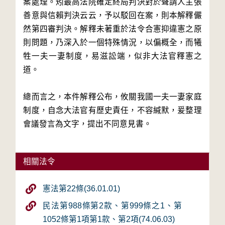
案處理。矧最高法院確定終局判決對於聲請人主張
善意與信賴判決云云，予以駁回在案，則本解釋儼
然第四審判決。解釋未著重於法令合憲抑違憲之原
則問題，乃深入於一個特殊情況，以偏概全，而犧
牲一夫一妻制度，易滋訟端，似非大法官釋憲之
道。
總而言之，本件解釋公布，攸關我國一夫一妻家庭
制度，自念大法官有歷史責任，不容緘默，爰整理
會議發言為文字，提出不同意見書。
相關法令
憲法第22條(36.01.01)
民法第988條第2款、第999條之1、第
1052條第1項第1款、第2項(74.06.03)