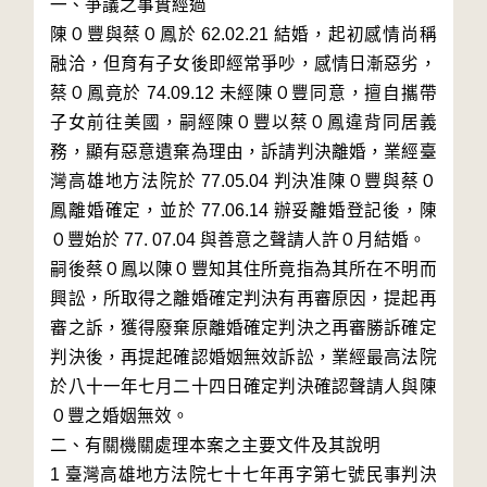
一、爭議之事實經過

陳０豐與蔡０鳳於 62.02.21 結婚，起初感情尚稱
融洽，但育有子女後即經常爭吵，感情日漸惡劣，
蔡０鳳竟於 74.09.12 未經陳０豐同意，擅自攜帶
子女前往美國，嗣經陳０豐以蔡０鳳違背同居義
務，顯有惡意遺棄為理由，訴請判決離婚，業經臺
灣高雄地方法院於 77.05.04 判決准陳０豐與蔡０
鳳離婚確定，並於 77.06.14 辦妥離婚登記後，陳
０豐始於 77. 07.04 與善意之聲請人許０月結婚。

嗣後蔡０鳳以陳０豐知其住所竟指為其所在不明而
興訟，所取得之離婚確定判決有再審原因，提起再
審之訴，獲得廢棄原離婚確定判決之再審勝訴確定
判決後，再提起確認婚姻無效訴訟，業經最高法院
於八十一年七月二十四日確定判決確認聲請人與陳
０豐之婚姻無效。

二、有關機關處理本案之主要文件及其說明

1 臺灣高雄地方法院七十七年再字第七號民事判決