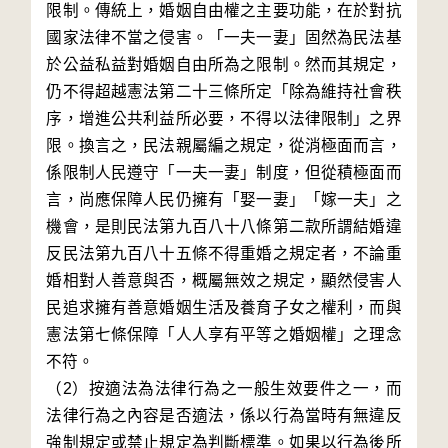
限制。傳統上，婚姻自由權之主要功能，在於對抗
國家法律不當之侵害。「一夫一妻」固然為民法基
於公益私益對婚姻自由所為之限制。然而其規定，
仍不得超越憲法第二十三條所定「除為維持社會秩
序，增進公共利益所必要，不得以法律限制」之界
限。換言之，民法親屬編之規定，從消極面而言，
係限制人民遵守「一夫一妻」制度，但從積極面而
言，尚應保障人民仍擁有「娶一妻」「嫁一夫」之
機會，是則民法第九百八十八條第二款所謂結婚違
反民法第九百八十五條不得重婚之規定者，不論重
婚相對人善意與否，概屬無效之規定，顯然侵害人
民追求擁有善意婚姻生活及養育子女之權利，而與
憲法第七條保障「人人享有平等之婚姻權」之理念
不符。

（2）按適法為法律行為之一般生效要件之一，而
法律行為之內容是否適法，係以行為當時有無違反
強制規定或禁止規定為判斷標準。如果以行為後所