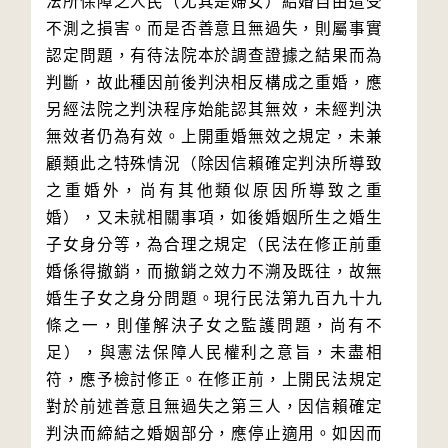
法所保障之人民（尤其是婦女）結婚自由遭受
不測之損害。而是否善意且無過失，則屬事實
認定問題，有待法院本於調查證據之結果而為
判斷，故此種因前後判決相反構成之重婚，應
另經法院之判決程序始能認其無效，未經判決
無效者仍為有效。上開重婚無效之規定，未兼
顧類此之特殊情況（除因信賴確定判決所導致
之重婚外，尚有其他類似原因所導致之重
婚），又未就相關事項，如後婚姻所生之婚生
子女身分等，為合理之規定（民法在修正前重
婚係得撤銷，而撤銷之效力不溯及既往，故無
婚生子女之身分問題。現行民法第九百九十九
條之一，則僅解決子女之監護問題，尚有不
足），與憲法保障人民權利之意旨，未盡相
符，應予檢討修正。在修正前，上開民法規定
對於前述善意且無過失之第三人，因信賴確定
判決而締結之婚姻部分，應停止適用。如因而