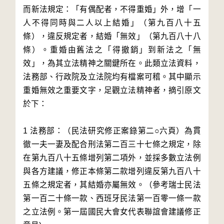
而新法規定：「有偶配者，不得重婚」外，增「一
人不得同時與二人以上結婚」（第九百八十五
條），違反規定者，結婚「無效」（第九百八十八
條）。重婚由舊法之「得撤銷」到新法之「無
效」，為其立法精神之關鍵所在。此類立法資料，
法務部、行政院及立法院均有檔案可稽。其中顯示
重婚無效之重要文字，足觀立法精神者，摘引原文
於下：
1 法務部：（民法研究修正案錄第二○六頁）為貫
徹一夫一妻及配合刑法第二百三十七條之規定，除
在第九百八十五條增列第二項外，並採多數立法例
與各方建議，修正本條第二款增列違反第九百八十
五條之規定者，其結婚亦屬無效。（參考瑞士民法
第一百二十條一款、西班牙民法第一百零一條一款
之立法例。第一屆國民大會女代表聯誼會建議修正