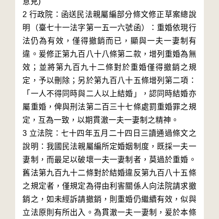
意見)
2 行政院：函送民法親屬編部分條文修正草案總說
明（臺七十一法字第一五一六號函）：重婚依現行
法仍為有效，僅得撤銷而已，顯與一夫一妻制有
違。爰修正第九百八十八條第二款，增列重婚為無
效；並將第九百九十二條對於重婚僅得撤銷之規
定，予以刪除；另於第九百八十五條增列第二項：
「一人不得同時與二人以上結婚」，認同時結婚亦
屬重婚，俾與刑法第二百三十七條處罰重婚罪之規
定，互為一致，以期貫澈一夫一妻制之精神。
3 立法院：七十四年五月二十四日三讀通過條文之
說明：我國民法親屬編所定婚姻制度，既採一夫一
妻制，而最足以破壞一夫一妻制者，莫過於重婚。
舊法第九百九十二條對於結婚違反第九百八十五條
之規定者，僅規定為得由利害關係人向法院請求撤
銷之，如未經訴請撤銷，則重婚仍繼續有效，似與
立法原則有所出入。為貫澈一夫一妻制，爰於本條