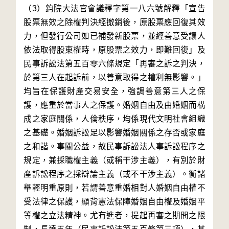
（3）鈞院大法官會議釋字第一八六號解釋「宣告
股票無效之除權判決經撤銷後，原股票應回復其效
力，但發行公司如已補發新股票，並經善意受讓人
依法取得股東權時，原股票之效力，即難回復」及
民事訴訟法第五百零六條規定「再審之訴之判決，
於第三人在起訴前，以善意取得之權利無影響。」
均旨在保護財產交易安全，強調善意第三人之保
護，應重於當事人之保護。婚姻自由及由婚姻而構
成之家庭關係，人倫秩序，均係現代文明社會組織
之基礎。婚姻訴訟足以影響婚姻關係之存否或家庭
之和諧。事關公益，故民事訴訟法人事訴訟程序之
規定，兼採職權主義（或稱干涉主義），有別於財
產訴訟程序之採辯論主義（或不干涉主義）。衡諸
舉輕明重原則，若謂善意重婚相對人婚姻自由權不
受法律之保護，顯背憲法保障婚姻自由權及婚姻平
等權之立法精神。尤有進者，提起再審之期間之限