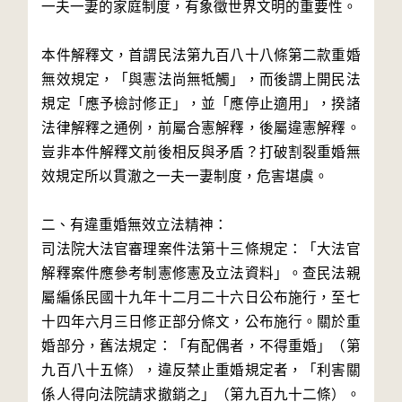
一夫一妻的家庭制度，有象徵世界文明的重要性。
本件解釋文，首謂民法第九百八十八條第二款重婚
無效規定，「與憲法尚無牴觸」，而後謂上開民法
規定「應予檢討修正」，並「應停止適用」，揆諸
法律解釋之通例，前屬合憲解釋，後屬違憲解釋。
豈非本件解釋文前後相反與矛盾？打破割裂重婚無
效規定所以貫澈之一夫一妻制度，危害堪虞。
二、有違重婚無效立法精神：
司法院大法官審理案件法第十三條規定：「大法官
解釋案件應參考制憲修憲及立法資料」。查民法親
屬編係民國十九年十二月二十六日公布施行，至七
十四年六月三日修正部分條文，公布施行。關於重
婚部分，舊法規定：「有配偶者，不得重婚」（第
九百八十五條），違反禁止重婚規定者，「利害關
係人得向法院請求撤銷之」（第九百九十二條）。