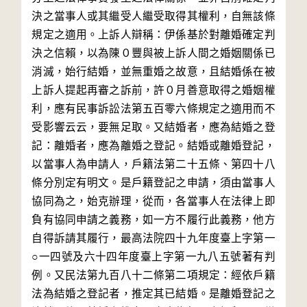
決之當事人或其繼受人繼受取得其權利，自無該條
規定之適用。上訴人辯稱：伊係基於對離婚確定判
決之信賴，以為陳０豐與被上訴人間之婚姻關係已
消滅，始行結婚，並無重婚之故意，且結婚係在被
上訴人提起再審之訴前，許０月善意取得之婚姻權
利，應有民事訴訟法第五百零六條規定之適用而不
受影響云云，要無足取。又結婚者，應為結婚之登
記：離婚者，應為離婚之登記。結婚或離婚登記，
以當事人為申請人，戶籍法第二十五條、第四十八
條分別定有明文。是戶籍登記之申請，須由當事人
協同為之，始克辦理，從而，各當事人在法律上即
負有協同申請之義務，如一方不履行此義務，他方
自得訴請其履行，最高法院四十九年度臺上字第一
○一四號及六十四年度臺上字第一九八五號著有判
例。又民法第九百八十二條第二項規定：經依戶籍
法為結婚之登記者，推定其已結婚。是離婚登記之