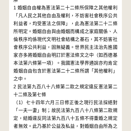
1 婚姻自由權為憲法第二十二條所保障之其他權利
「凡人民之其他自由及權利，不妨害社會秩序公共
利益者，均受憲法之保障」，此為憲法第二十二條
所明定。婚姻自由與由婚姻而構成之家庭關係、人
倫秩序均係現代文明社會結構之基石，其不妨害社
會秩序公共利益，固無疑義。世界民主法治先進國
家亦多將婚姻自由明訂於憲法條文之中（如西德基
本法第六條第一項）。我國憲法學界通說亦均肯定
婚姻自由包含於憲法第二十二條所謂「其他權利」
之中。

2 民法第九百八十八條第二款之規定違反憲法第二
十二條及第七條

（1）七十四年六月三日修正後之現行民法採絕對
「一夫一妻」制；故民法第九百八十八條第二款規
定，結婚違反同法第九百八十五條不得重婚之規定
者無效。此乃基於公益及私益，對婚姻自由所為之