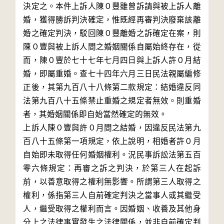
決定之。本件上訴人陳０豐雖曾訴請與被上訴人離
婚，獲得勝訴判決確定，惟既經再審判決廢棄該離
婚之確定判決，駁回陳０豐離婚之訴確定在案，則
陳０豐與被上訴人間之婚姻關係自屬始終存在，從
而，陳０豐於七十七年七月四日與上訴人許０月結
婚，即屬重婚。查七十四年六月三日民法親屬編修
正後，其第九百八十八條第二款規定：結婚違反同
法第九百八十五條禁止重婚之規定者無效。則重婚
者，其婚姻關係即自始當然確定的無效。

上訴人陳０豐與許０月間之結婚，因違反民法第九
百八十五條第一項規定，依上說明，相婚者許０月
自始即未取得任何婚姻權利。況民事訴訟法第五百
零六條規定：再審之訴之判決，於第三人在起訴
前，以善意取得之權利無影響。所謂第三人取得之
權利，係指第三人自前確定判決之當事人或其繼受
人，繼受取得之權利而言。因婚姻、收養及其他身
分上之法律事實發生之法律關係，並非自前確定判