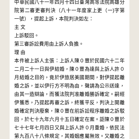
中華民國八十一年四月十四日臺灣高等法院高雄分
院第二審更審判決（八十一年度家上更（一)字第
一號），提起上訴，本院判決如左：

主 文

上訴駁回。

第三審訴訟費用由上訴人負擔。

理 由

本件被上訴人主張：上訴人陳０豐於民國六十二年
二月二十一日與伊結婚，陳０豐為達與上訴人許０
月結婚之目的，竟於伊旅居美國期間，對伊提起離
婚之訴，並以伊行方不明為由，聲請為公示送達，
由其一造辯論，而獲法院判准離婚勝訴確定。嗣經
伊獲悉，乃提起再審之訴，終獲平反，判決上開離
婚確定判決廢棄，陳０豐在前訴訟程序離婚之訴駁
回，於七十九年六月十五日確定在案。詎陳０豐於
七十七年七月四日又與上訴人許０月重婚，依民法
第九百八十八條規定，其婚姻應屬無效。又離婚之