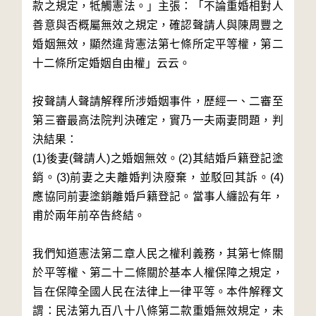
款之規定，牴觸憲法。」主張：「不論重婚相對人
善意與否概屬無效之規定，確認聲請人與陳周豐之
婚姻無效，顯然違背憲法第七條所定平等權，第二
十二條所定婚姻自由權」云云。
按聲請人聲請解釋所涉婚姻事件，歷經一、二審至
第三審最高法院判決確定，實乃一夫兩妻問題，判
決結果：
(1)後妻(聲請人)之婚姻無效。(2)其結婚戶籍登記塗
銷。(3)前妻之夫離婚判決廢棄，並駁回其訴。(4)
應協同前妻塗銷離婚戶籍登記。當事人纏訟有年，
甫於兩年前卒告終結。
我們知道憲法第二章人民之權利義務，其第七條關
於平等權、第二十二條關於基本人權保障之規定，
旨在保障全國人民在法律上一律平等。本件解釋文
謂：民法第九百八十八條第二款重婚無效規定，未