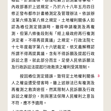
樁誌、計算座標、辦理地籍分割測量等事項，
內政部基於上述規定，乃於六十八年五月四日
修正發布都市計畫樁測定及管理辦法。依該辦
法第六條及第八條之規定，土地權利關係人如
認為樁位測定錯誤時，雖得申請複測及再複
測，但第八條後段則有「經上級政府再行複測
決定者，不得再提異議」之規定。行政法院七
十七年度裁字第八十六號裁定，依文義解釋認
所謂不得再提異議，含有不得訴願及提起行政
訴訟之意，就此部分而言，足使人民依訴願法
3
　　按因樁位測定錯誤，致特定土地權利關係
人之權益遭受侵害時，雖上述辦法已有複測及
再複測之救濟途徑，然其限制人民訴願及行政
訴訟之權部分，則與憲法保障人民權利之意旨