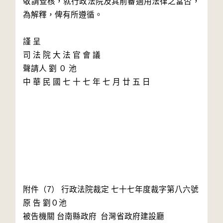
敬請查核，就行政法院及其前審適用法律之當否，
為解釋，俾有所遵循。

謹 呈

司 法 院 大 法 官 會 議

聲請人 劉 ０ 池

中 華 民 國 七 十 七 年 七 月 廿 五 日

附件（7） 行政法院裁定 七十七年度裁字第八六號

原 告 劉０池

被告機關 台南縣政府  台灣省政府建設廳
