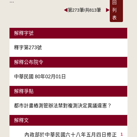
:::
回
◀
第273筆/共813筆
▶
列
表
解釋字號
釋字第273號
解釋公布院令
中華民國 80年02月01日
解釋爭點
都市計畫樁測管辦法禁對複測決定異議違憲？
解釋文
1
　　內政部於中華民國六十八年五月四日修正