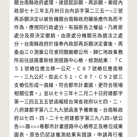
關台南縣政府處理，遂提起訴願、再訴願。案經內
政部七十三年五月卅日台內訴字第二三五一○三號
再訴願決定以被告機關台南縣政府顯係應作為而不
作為，應視同行政處分，有損原告之權益，乃將原
處分及原決定撤銷，由原處分機關另為適法之處
分。台南縣政府於接奉內政部再訴願決定書後，再
委由三０測量公司會同關廟鄉公所、歸仁地政事務
所前往該路重新檢測道路中心樁，檢測結果：「Ｃ
５１號樁位應北移一公尺，Ｃ８７號樁位應南移
一‧三九公尺，如此Ｃ５１、Ｃ８７、Ｃ９２號三
支樁位形成一直線，符合都市計畫圖，更符合現場
相關位置。」並以七十三年十二月二十日府建都字
第一三四五五五號函報經台灣省政府以七四‧二‧
八府建都字第八三九九號函准予備案後，台南縣政
府以七四‧四‧二十七府建都字第三九八四○號公
告○○路○○○巷都市計畫道路中心樁修正及樁位成果
圖表，原告仍認該複測結果有錯誤，申請再行複