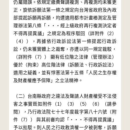
仍屬錯誤。依規定繳費聲請複測、再複測均未獲更
正，旋依訴願法第一條之規定向台灣省政府及內政
部提起訴願再訴願，均遭適用都市計畫樁測定及管
理辦法第八條「‧‧‧經上級政府再行複測決定者
不得再提異議」之規定為程序駁回（詳附件（2）
（4）），再據依行政訴訟法第一條提起行政訴
訟，仍未獲實體上之裁奪，亦遭以同一規定裁駁，
（詳附件（7）） 顯有低位階之法律（管理辦法）
優於（拘束）高位階法律（訴願法、行政訴訟法）
適用之疑義，並有悖憲法第十五條「人民之生存權
及財產權應予保障」之立法精神。

（二）台南縣政府之違法及聲請人財產權受不法侵
害之事實既如附件（1）（3）（5）（6）（請參
閱），乃行政法院七十七年度裁字第八十六號（附
件（7）） 與其前審均認「‧‧‧不得再提異議」
予以批駁。則人民之行政救濟權一夕被剝奪，訴願