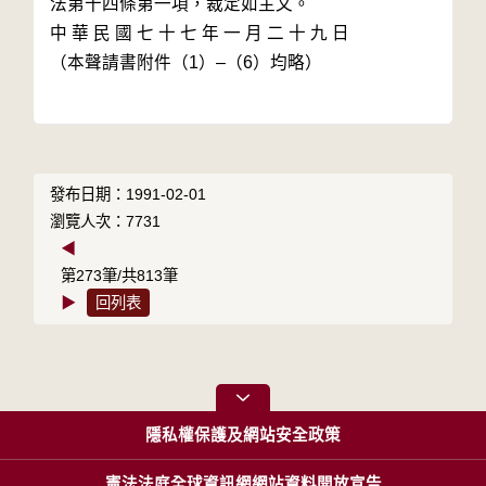
法第十四條第一項，裁定如主文。

中 華 民 國 七 十 七 年 一 月 二 十 九 日

（本聲請書附件（1）–（6）均略）

發布日期：1991-02-01
瀏覽人次：7731
◀
第273筆/共813筆
▶
回列表
隱私權保護及網站安全政策
憲法法庭全球資訊網網站資料開放宣告