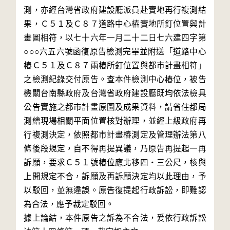
測，亦經台灣省政府建設廳派員赴實地再行複測結
果，Ｃ５１及Ｃ８７道路中心樁實地所釘位置與計
畫圖相符，以七十六年一月二十二日七六建四字第
○○○六五六號函復原告檢測完畢並附送「道路中心
樁Ｃ５１及Ｃ８７兩樁所釘位置與都市計畫相符」
之檢測紀錄交付原告。查本件檢測中心樁位，被告
機關台南縣政府及台灣省政府建設廳既均依法檢具
公告實施之都市計畫原圖及成果資料，請省住都局
測繪現場相關平面位置核對辦理，並經上級政府再
行複測決定，依照都市計畫樁測定及管理辦法第八
條後段規定，自不得再提異議，乃原告再提起一再
訴願，要求Ｃ５１號樁位應北移四‧三公尺，核與
上開規定不合，訴願及再訴願決定均以此理由，予
以駁回，並無違誤。原告復提起行政訴訟，即難認
為合法，應予裁定駁回。

據上論結，本件原告之訴為不合法，爰依行政訴訟