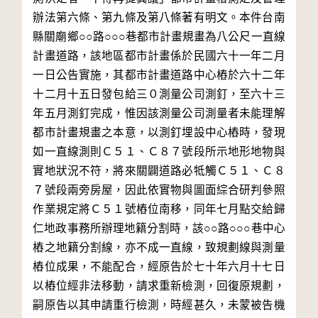
辦法第六條、第九條及第八條著有明文。本件台南
縣關廟鄉○○路○○○巷都市計畫規畫為八公尺一直線
計畫道路，該地區都市計畫係於民國六十一年二月
一日公告實施，其都市計畫道路中心樁於六十二年
十二月十五日發包給三０測量公司測釘，至六十三
年五月測釘完成，惟因該測量公司測量者未能理解
都市計畫規畫之本意，以測釘埋設中心樁時，發現
如一直線測則Ｃ５１、Ｃ８７號段所示地形地物與
實地狀況不符，將來關闢道路必牴觸Ｃ５１、Ｃ８
７號段兩旁房屋，因此依實物與圖面綜合研判參照
作業規定將Ｃ５１號樁位南移，同年七月點交給歸
仁地政事務所辦理地籍分割時，該○○路○○○巷中心
樁之地籍分割線，亦不成一直線，致規劃線與測量
樁位成果，不能配合，經原告於七十年六月十七日
以樁位經非法移動，請求重新檢測，回復原規劃，
嗣原告以其申請重行檢測，時經甚久，未蒙被告機