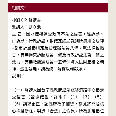
相關文件
抄劉０池聲請書

聲請人：劉０池

主 旨：因財產權遭受政府不法之侵害，經訴願、
再訴願、行政訴訟，對確定終局裁判所適用之法律
–都市計畫樁測定及管理辦法第八條。就法律位階
言，有無拘束訴願法第一條及行政訴訟法第一條之
效力、有無牴觸憲法第十五條保障人民財產權之精
神，滋生疑義，請為統一解釋以釋疑慮。

說 明：

（一）聲請人因台南縣政府違法竊移道路中心樁遭
受侵害（證據確鑿，詳附件（1）（3）（5）
（6）請求更正，認縣府為了補縫，刻意將問題核
心攔腰斬除，製造「合法」之假象，所為測定樁位