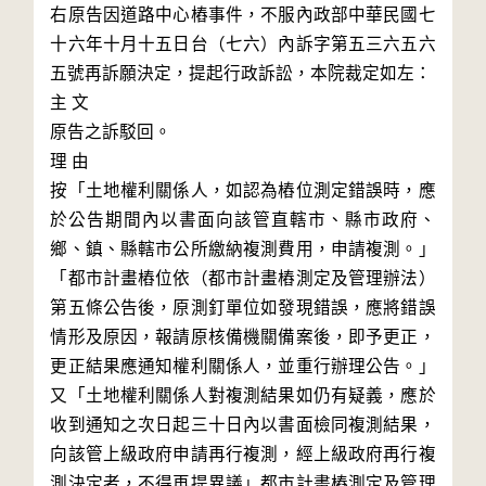
右原告因道路中心樁事件，不服內政部中華民國七
十六年十月十五日台（七六）內訴字第五三六五六
五號再訴願決定，提起行政訴訟，本院裁定如左：

主 文

原告之訴駁回。

理 由

按「土地權利關係人，如認為樁位測定錯誤時，應
於公告期間內以書面向該管直轄市、縣市政府、
鄉、鎮、縣轄市公所繳納複測費用，申請複測。」
「都市計畫樁位依（都市計畫樁測定及管理辦法）
第五條公告後，原測釘單位如發現錯誤，應將錯誤
情形及原因，報請原核備機關備案後，即予更正，
更正結果應通知權利關係人，並重行辦理公告。」
又「土地權利關係人對複測結果如仍有疑義，應於
收到通知之次日起三十日內以書面檢同複測結果，
向該管上級政府申請再行複測，經上級政府再行複
測決定者，不得再提異議」都市計畫樁測定及管理