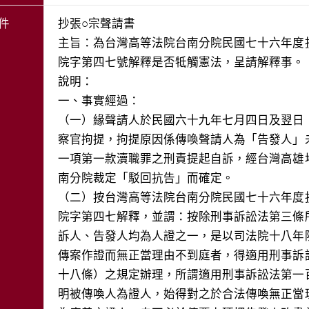
件
抄張○宗聲請書

主旨：為台灣高等法院台南分院民國七十六年度
院字第四七號解釋是否牴觸憲法，呈請解釋事。

說明：

一、事實經過：

（一）緣聲請人於民國六十九年七月四日及翌日
察官拘提，拘提原因係傳喚聲請人為「告發人」
一項第一款瀆職罪之刑責提起自訴，經台灣高雄
南分院裁定「駁回抗告」而確定。

（二）按台灣高等法院台南分院民國七十六年度
院字第四七解釋，並謂：按除刑事訴訟法第三條
訴人、告發人均為人證之一，是以司法院十八年
傳案作證而無正當理由不到庭者，得適用刑事訴
十八條）之規定辦理，所謂適用刑事訴訟法第一
明被傳喚人為證人，始得對之於合法傳喚無正當