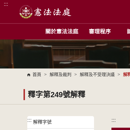
:::
跳到主要內容區塊
關於憲法法庭
審理程序
首頁
>
解釋及裁判
>
解釋及不受理決議
>
解
釋字第249號解釋
:::
:::
解釋字號