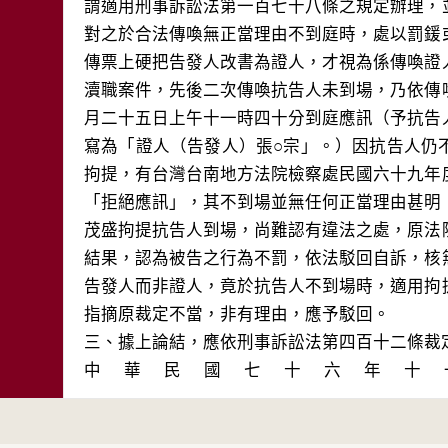
謂適用刑事訴訟法第一百七十八條之規定辦理，
對之於合法傳喚無正當理由不到庭時，處以罰鍰
傳票上硬把告發人改書為證人，才視為係傳喚證
瀆職案件，先後二次傳喚抗告人未到場，乃依傳
月二十五日上午十一時四十分到庭應訊（予抗告
寫為「證人（告發人）張○宗」。）因抗告人仍
拘提，有台灣台南地方法院檢察處民國六十九年
「拒絕應訊」，其不到場並無任何正當理由甚明
茂盛拘提抗告人到場，尚難認有違法之處，原法
結果，認為被告之行為不罰，依法駁回自訴，核
告發人而非證人，竟於抗告人不到場時，適用拘
指摘原裁定不當，非有理由，應予駁回。

三、據上論結，應依刑事訴訟法第四百十二條裁定