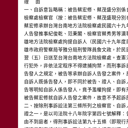
理	由

一、自訴意旨略稱：被告蔡宏修、蔡茂盛分別係
檢察處檢察官（按：被告蔡宏修、蔡茂盛現分別
蔡宏修承辦台灣台南地方法院檢察處民國六十九
人告發推事紀俊乾、范秉閣、檢察官蔡秀男等瀆
雄地方法院檢察處拘提自訴人（民國六十九年度
雄市政府警察局苓雅分局刑警隊員詹文政，於民
翌（五）日送至台灣台南地方法院檢察處。查憲
行犯外，非依法定程序不得逮捕拘禁，而刑事訴
告發人之規定，被告等承辦自訴人告發之案件，
自訴人既係告發人，即不同於被告、證人、自訴
告等明知自訴人係告發人，竟予濫權拘提，即有
被告蔡宏修就自訴人告發之案件，故意不予起訴部
二、按除刑事訴訟法第三條所列之檢察官、自訴
證之一，是以司法院十八年院字第四七號解釋：
由不到庭者，得刑事訴訟法第九十五條（即現行