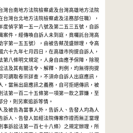
台灣台南地方法院檢察處及台灣高雄地方法院
在台灣台北地方法院檢察處及法務部任職），
年度偵字第一五一八號及第二五三五號，自訴
職案件，經傳喚自訴人未到庭，竟囑託台灣高
助字第一五五號），由被告蔡茂盛辦理，令高
國六十九年七月四日，在高雄市拘提自訴人，
法第八條明文規定，人身自由應予保障，除現
訟法及其有關法令、解釋、判例，均無得拘提
原可調取卷宗詳查，不須命自訴人出庭應訊，
人，當無出庭應訊之義務，自可拒絕傳訊，被
刑法第一百二十五條第一項第一款之罪嫌，至
分，則另案追訴等情。

人及被告為當事人外，告訴人、告發人均為人
告訴人、告發人如經法院傳案作證而無正當理
刑事訴訟法第一百七十八條）之規定辦理，所