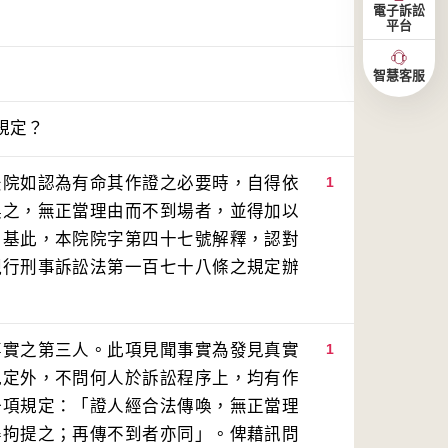
電子訴訟
平台
智慧客服
規定？
法院如認為有命其作證之必要時，自得依
1
喚之，無正當理由而不到場者，並得加以
。基此，本院院字第四十七號解釋，認對
現行刑事訴訟法第一百七十八條之規定辦
事實之第三人。此項見聞事實為發見真實
1
規定外，不問何人於訴訟程序上，均有作
一項規定：「證人經合法傳喚，無正當理
得拘提之；再傳不到者亦同」。俾藉訊問