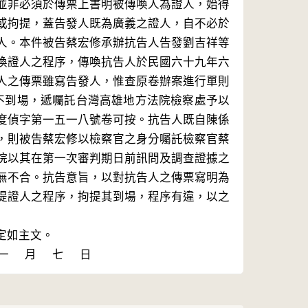
並非必須於傳票上書明被傳喚人為證人，始得
或拘提，蓋告發人既為廣義之證人，自不必於
人。本件被告蔡宏修承辦抗告人告發劉吉祥等
喚證人之程序，傳喚抗告人於民國六十九年六
人之傳票雖寫告發人，惟查原卷辦案進行單則
不到場，遞囑託台灣高雄地方法院檢察處予以
度偵字第一五一八號卷可按。抗告人既自陳係
，則被告蔡宏修以檢察官之身分囑託檢察官蔡
院以其在第一次審判期日前訊問及調查證據之
無不合。抗告意旨，以對抗告人之傳票寫明為
提證人之程序，拘提其到場，程序有違，以之
如主文。
