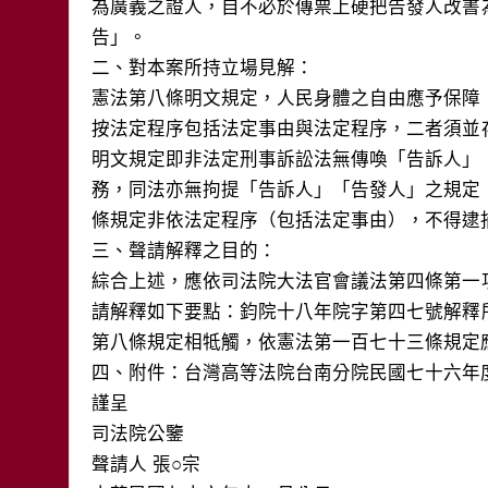
為廣義之證人，自不必於傳票上硬把告發人改書
告」。

二、對本案所持立場見解：

憲法第八條明文規定，人民身體之自由應予保障
按法定程序包括法定事由與法定程序，二者須並
明文規定即非法定刑事訴訟法無傳喚「告訴人」
務，同法亦無拘提「告訴人」「告發人」之規定
條規定非依法定程序（包括法定事由），不得逮
三、聲請解釋之目的：

綜合上述，應依司法院大法官會議法第四條第一
請解釋如下要點：鈞院十八年院字第四七號解釋
第八條規定相牴觸，依憲法第一百七十三條規定應
四、附件：台灣高等法院台南分院民國七十六年度
謹呈

司法院公鑒

聲請人 張○宗
