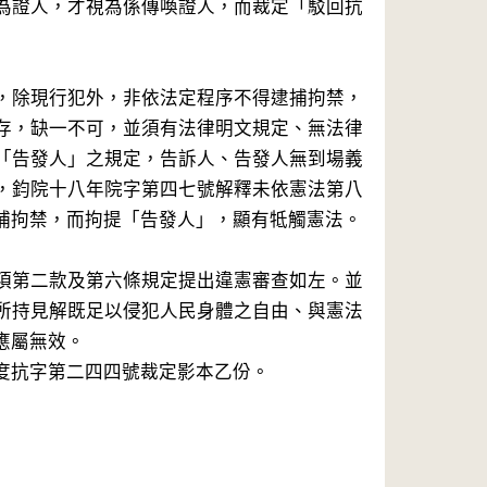
為證人，才視為係傳喚證人，而裁定「駁回抗
，除現行犯外，非依法定程序不得逮捕拘禁，
存，缺一不可，並須有法律明文規定、無法律
「告發人」之規定，告訴人、告發人無到場義
，鈞院十八年院字第四七號解釋未依憲法第八
捕拘禁，而拘提「告發人」，顯有牴觸憲法。

項第二款及第六條規定提出違憲審查如左。並
所持見解既足以侵犯人民身體之自由、與憲法
屬無效。

抗字第二四四號裁定影本乙份。
