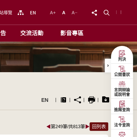
站導覽
公告
交流活動
影音專區
判決
公開書狀
言詞辯論
或說明會
EN
進階查詢
法令查詢
◀
第249筆/共813筆
▶
回列表