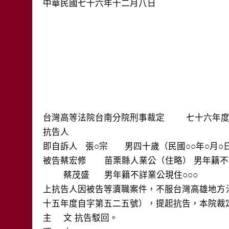
中華民國七十六年十二月八日

台灣高等法院台南分院刑事裁定	七十六年度抗字第二四四號

抗告人

即自訴人   張○宗	男四十歲（民國○○年○月○日生）

被告蔡宏修	苗栗縣人業公（住略） 男年籍不詳業公現住○○○○○○○○○

	蔡茂盛	男年籍不詳業公現住○○○

上抗告人因被告等瀆職案件，不服台灣高雄地方
十五年度自字第五二五號），提起抗告，本院裁定
主	文 抗告駁回。 
