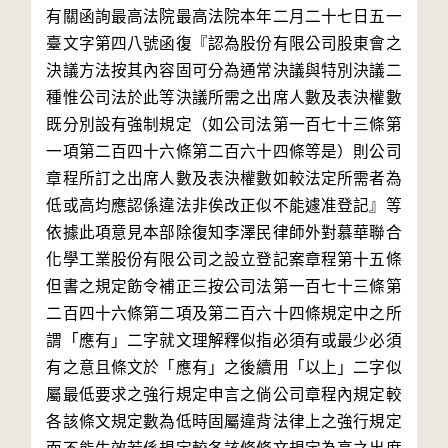
有關函詢最高法院最高法院本年二月二十七日五一
臺文字第四八號函復『認為股份有限公司股東會之
決議方法按其內容固可分為通常決議與特別決議二
種惟公司法於此等決議所需之出席人數及表決權數
既分別設有強制規定（如公司法第一百七十三條第
一項第二百四十六條第二百六十四條等是）則公司
章程所訂之出席人數及表決權數如較法定所需者為
低或高均應認係違法非俟改正似不能遽准登記』等
依據此項意見本部除復知李澤民律師外對慕華聯合
化學工業股份有限公司之設立登記案章程第十五條
但書之規定飭令補正三按公司法第一百七十三條第
二百四十六條第二項及第二百六十四條規定中之所
謂「應有」二字就文理解釋似指必須有或最少必須
有之意且條文於「應有」之後續用「以上」二字似
屬最低要求之強行規定申言之倘公司章程內規定較
各該條文規定數為低時固屬違背法律上之強行規定