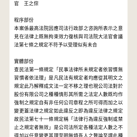
官 王之倧
程序部份
本案係最高法院因應司法行政部之咨詢所表示之意
見在法律上既無拘束效力復核與司法院大法官會議
法第七條之規定不符予以受理似有未合
實體部份
查民法第一條規定「民事法律所未規定者依習慣無
習慣者依法理」是凡民法有規定者均應從其明文之
規定此乃解釋成文法一定不移之理也現公司法對於
股份有限公司之種種情形其所需之法定人數既均作
強制之規定自有非任何公司章程之所可得而加之以
變更蓋法律之規定如此違反之即為違反法律之規定
故民法第七十一條規定稱「法律行為違反強制或禁
止之規定者無效」是公司法所定各種法定人數之不
得加以任意變更其理至明無煩吾人之贅論至謂此種