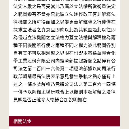
法定人數之是否妥當此乃屬於立法權所當衡量決定
之範圍縱有不當亦只能循立法途徑改正有非解釋法
律機關之所可得而加之以變更蓋解釋權之行使僅在
探求立法者之真意且即應以此為其範圍過此以往即
為侵越立法機關之立法權力蓋立法權與解釋權為兩
種不同機關所行使之兩種不同之權力彼此範圍各別
自有其不可以相逾越之界限在也況本案慕華聯合化
學工業股份有限公司向經濟部提起訴願之點僅有公
司法之第二百四十六條第二項經濟部據以向司法行
政部轉請最高法院表示意見發生爭執之點亦僅有上
述之一條本號解釋乃竟將公司法之第二百六十四條
一併予以解釋尤堪玩味合上以觀則本號解釋之法律
見解是否正確令人懷疑合加說明如右
相關法令