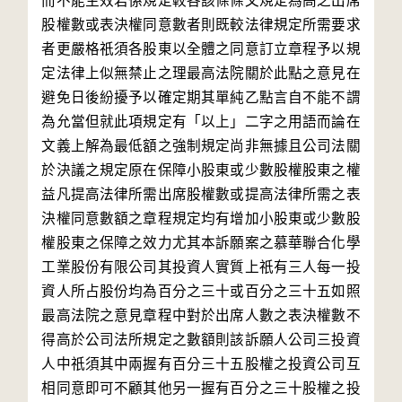
而不能生效若係規定較各該條條文規定為高之出席
股權數或表決權同意數者則既較法律規定所需要求
者更嚴格祇須各股東以全體之同意訂立章程予以規
定法律上似無禁止之理最高法院關於此點之意見在
避免日後紛擾予以確定期其單純乙點言自不能不謂
為允當但就此項規定有「以上」二字之用語而論在
文義上解為最低額之強制規定尚非無據且公司法關
於決議之規定原在保障小股東或少數股權股東之權
益凡提高法律所需出席股權數或提高法律所需之表
決權同意數額之章程規定均有增加小股東或少數股
權股東之保障之效力尤其本訴願案之慕華聯合化學
工業股份有限公司其投資人實質上祇有三人每一投
資人所占股份均為百分之三十或百分之三十五如照
最高法院之意見章程中對於出席人數之表決權數不
得高於公司法所規定之數額則該訴願人公司三投資
人中祇須其中兩握有百分三十五股權之投資公司互
相同意即可不顧其他另一握有百分之三十股權之投