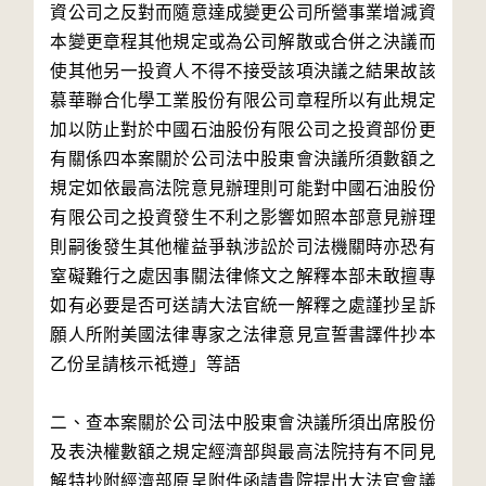
資公司之反對而隨意達成變更公司所營事業增減資
本變更章程其他規定或為公司解散或合併之決議而
使其他另一投資人不得不接受該項決議之結果故該
慕華聯合化學工業股份有限公司章程所以有此規定
加以防止對於中國石油股份有限公司之投資部份更
有關係四本案關於公司法中股東會決議所須數額之
規定如依最高法院意見辦理則可能對中國石油股份
有限公司之投資發生不利之影響如照本部意見辦理
則嗣後發生其他權益爭執涉訟於司法機關時亦恐有
窒礙難行之處因事關法律條文之解釋本部未敢擅專
如有必要是否可送請大法官統一解釋之處謹抄呈訴
願人所附美國法律專家之法律意見宣誓書譯件抄本
乙份呈請核示祗遵」等語

二、查本案關於公司法中股東會決議所須出席股份
及表決權數額之規定經濟部與最高法院持有不同見
解特抄附經濟部原呈附件函請貴院提出大法官會議