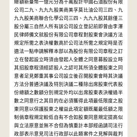
總額新臺幣一億元分為十萬股計中國石油股份有限
公司二九、九九九股美商美孚莫比油公司三四、九
九九股美商聯合化學公司三四、九九九股其餘僅三
股分屬三自然人所有該公司設立登記前即曾由李澤
民律師備文就股份有限公司章程對股東會決議方法
規定所需之表決權數高於公司法所需之規定時是否
適法一點申請解釋本部以為股份有限公司章程之訂
立在發起設立時須由發起人全體之同意募股設立時
其招股章程須經認股人之認可其所須全體股東之同
意者足見鄭重其事公司設立後召開股東會時其決議
方法分普通決議及特別決議二種除出席股東代表股
份總額之數額分別規定外均以出席股東表決權過半
數之同意行之其目的在必須獲得此項最低限度之股
東同意以保護股東之權益此項定額既屬最低額之限
制倘章程規定較低自有不合如股東同意規定提高似
與立法原意並無不合但為慎重計本部經函請司法行
政部表示意見司法行政部以此類案件之見解與裁判