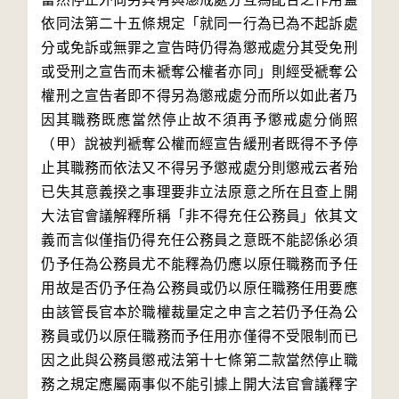
依同法第二十五條規定「就同一行為已為不起訴處
分或免訴或無罪之宣告時仍得為懲戒處分其受免刑
或受刑之宣告而未褫奪公權者亦同」則經受褫奪公
權刑之宣告者即不得另為懲戒處分而所以如此者乃
因其職務既應當然停止故不須再予懲戒處分倘照
（甲）說被判褫奪公權而經宣告緩刑者既得不予停
止其職務而依法又不得另予懲戒處分則懲戒云者殆
已失其意義揆之事理要非立法原意之所在且查上開
大法官會議解釋所稱「非不得充任公務員」依其文
義而言似僅指仍得充任公務員之意既不能認係必須
仍予任為公務員尤不能釋為仍應以原任職務而予任
用故是否仍予任為公務員或仍以原任職務任用要應
由該管長官本於職權裁量定之申言之若仍予任為公
務員或仍以原任職務而予任用亦僅得不受限制而已
因之此與公務員懲戒法第十七條第二款當然停止職
務之規定應屬兩事似不能引據上開大法官會議釋字