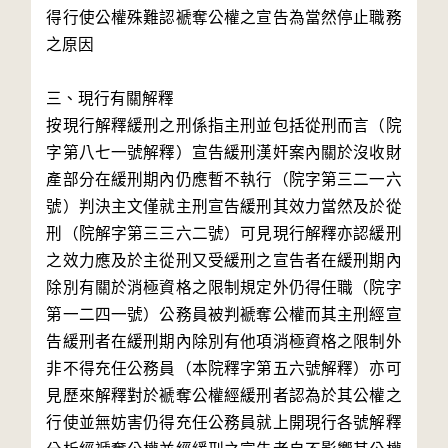
得行使公權殊難認褫奪公權之宣告為當然停止職務
之原因
三、現行有關解釋
按現行解釋緩刑之刑係指主刑並包括從刑而言（院
字第八七一號解釋）宣告緩刑漢奸案內關於沒收財
產部分在緩刑期內仍應暫不執行（院字第三二一六
號）判決主文僅就主刑宣告緩刑其效力當然及於從
刑（院解字第三三六二號）可見現行解釋亦認緩刑
之效力應及於主從刑又受緩刑之宣告者在緩刑期內
除別有關於消極資格之限制規定外仍得任職（院字
第一二四一號）公務員被判褫奪公權而其主刑經宣
告緩刑者在緩刑期內除別有他項消極資格之限制外
非不得充任公務員（本院釋字第五六號解釋）亦可
見歷來解釋對於褫奪公權經緩刑者認為於其公權之
行使並無妨害仍得充任公務員就上開現行各號解釋