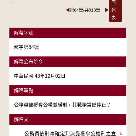
:::
回
◀
第84筆/共813筆
▶
列
表
解釋字號
釋字第84號
解釋公布院令
中華民國 48年12月02日
解釋爭點
公務員被褫奪公權並緩刑，其職務當然停止？
解釋文
1
　　公務員依刑事確定判決受褫奪公權刑之宣