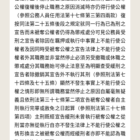
公權復權後停止職務之原因消滅時亦仍得行使公權
（參照公務人員任用法第十七條第三第四兩款）復
按同法第二十五條後段之規定就同一行為已為刑之
宣告而未褫奪公權者仍得為懲戒處分可見公務員受
刑之宣告者除因在羈押或執行中事實上不能行使公
權者及因同時受褫奪公權之宣告法律上不能行使公
權者外其職務並非當然停止必須另受撤職或休職之
懲戒處分其職務始可停止法意至為明顯查受緩刑之
宣告者除撤銷其宣告外不執行其刑（參照刑法第七
十四條及七十五條）顯然不發生事實上不能行使公
權之情形即無所謂職務當然停止之原因自屬毫無疑
義且依刑法第三十七條第二項宣告褫奪公權者自主
刑執行完畢或赦免之日起算（參照刑法第三十七條
第四項）主刑既經宣告緩刑未曾執行褫奪公權之從
刑當亦無從執行自亦不發生法律上不能行使公權之
情形換言之被褫奪公權而經緩刑者亦即不能認為職