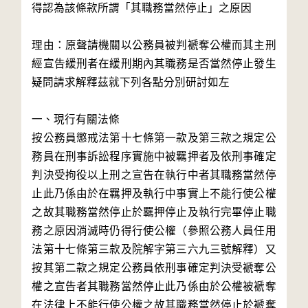
得認為該條款所謂「其職務當然停止」之原因
理由：原聲請機關以公務員被判褫奪公權而其主刑
經宣告緩刑者在緩刑期內其職務是否當然停止發生
疑問請求解釋茲就下列各點分別研討如左
一、現行有關法條
按公務員懲戒法第十七條第一款及第三款之規定公
務員在刑事訴訟程序實施中被羈押者及依刑事確定
判決受拘役以上刑之宣告在執行中者其職務當然停
止此乃係由於在羈押及執行中事實上不能行使公權
之故其職務當然停止於羈押停止及執行完畢停止職
務之原因消滅時仍得行使公權（參照公務人員任用
法第十七條第三款及院解字第三六九三號解釋）又
按其第二款之規定公務員依刑事確定判決受褫奪公
權之宣告者其職務當然停止此乃係由於公權被褫奪
在法律上不能行使公權之故其職務當然停止於褫奪