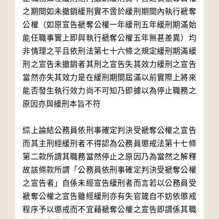
之期間如未撤銷緩刑實不啻於緩刑期間內執行褫奪
公權（如原宣告褫奪公權一年緩刑五年緩刑期滿始
能任職事實上即與執行褫奪公權五年無甚差異）均
非情理之平且依刑法第七十六條之規定緩刑期滿緩
刑之宣告未撤銷者其刑之宣告失其效力緩刑之宣告
當然亦失其效力是在緩刑期間屆滿以前實際上將來
能否發生執行效力尚不可知乃即據以為停止職務之
原因亦與緩刑本旨不符
綜上論結公務員依刑事確定判決受褫奪公權之宣告
而其主刑經緩刑者不得認為公務員懲戒法第十七條
第二款所謂其職務當然停止之原因乃為當然之解釋
故該條款所謂「公務員依刑事確定判決受褫奪公權
之宣告者」自係未經宣告緩刑者而言若以公務員受
褫奪公權之宣告雖經緩刑亦有失官箴自不妨依懲戒
程序予以懲戒而不宜藉褫奪公權之宣告即謂係其職