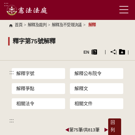
:::
跳到主要內容區塊
首頁
>
解釋及裁判
>
解釋及不受理決議
>
解釋
釋字第75號解釋
EN
:::
解釋字號
解釋公布院令
解釋爭點
解釋文
相關法令
相關文件
:::
回
◀
第75筆/共813筆
▶
列