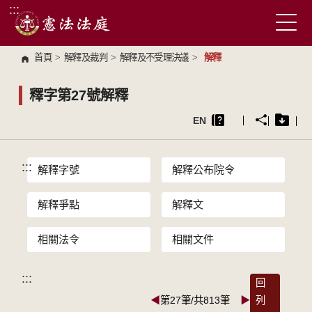
:::
跳到主要內容區塊
首頁
>
解釋及裁判
>
解釋及不受理決議
>
解釋
釋字第27號解釋
EN
:::
解釋字號
解釋公布院令
解釋爭點
解釋文
相關法令
相關文件
:::
回
◀
第27筆/共813筆
▶
列