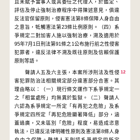
且未賦予當事人或其委任之代理人，於鑑定、
評估及停止強制治療程序中得陳述意見，俱違
反法官保留原則，侵害憲法第8條保障人身自由
之意旨，牴觸憲法第23條比例原則。（四）系
爭規定二對加害人施以強制治療，溯及適用於
95年7月1日刑法第91條之1公布施行前之性侵害
犯罪者，違反法律不溯及既往原則及信賴保護
12
　　聲請人五及六主張，本案所涉刑法及性侵
害犯罪防治法相關規定部分違憲部分合憲。其
理由略以：（一）現行條文運作下系爭規定一
之「相當處所」均無異於監獄。（二）聲請人
六認為系爭規定一所定「有再犯之危險」及系
爭規定四所定「再犯危險顯著降低」部分，涵
蓋過廣，又未區別「危險」程度，易造成恣意
執法，已違反法律明確性原則及憲法第8條人身
自由之保障。聲請人五則認系爭規定四所定