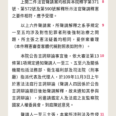
8
　　上開二件法官聲請案均核與本院釋字第371
號、第572號及第590號解釋所示法官聲請釋憲
9
　　以上六件聲請案，所聲請解釋之系爭規定
一至五均涉及對性犯罪者刑後強制治療之問
題，所主張之憲法疑義均相同，爰併案審理
10
　　本院公告言詞辯論事宜後，依大審法第13
條第1項規定通知聲請人一至三、五至六及關係
機關包括法務部、衛生福利部及司法院（刑事
廳）指派代表及代理人，於109年11月3日上午
於憲法法庭行言詞辯論（聲請人四因係於公告
言詞辯論期日後始聲請解釋，故未通知其參與
言詞辯論），另邀請鑑定人及法庭之友監察院
11
　　聲請人一至三主張，本案所涉刑法及性侵