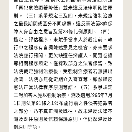
「再犯危險顯著降低」並未違反法律明確性原
則。（三）系爭規定三及四，未規定強制治療
之最長期間或區分不同處遇，違反憲法第8條保
障人身自由之意旨及第23條比例原則。（四）
鑑定、評估程序，未賦予當事人於裁定前、執
行中之程序有言詞陳述意見之機會，亦未要求
法院應行訊問，更欠缺選任辯護人、閱覽卷證
等相關程序規定。僅採取部分之法官保留，致
法院裁定強制治療後，受強制治療者若無提出
救濟，法院亦無從定期介入審查等，顯然違反
憲法正當法律程序原則等語。（五）系爭規定
二對加害人施以強制治療，溯及適用於95年7月
1日刑法第91條之1公布施行前之性侵害犯罪者
之部分，乃不真正溯及既往，故未違反法律不
溯及既往原則及信賴保護原則，但仍然違反比