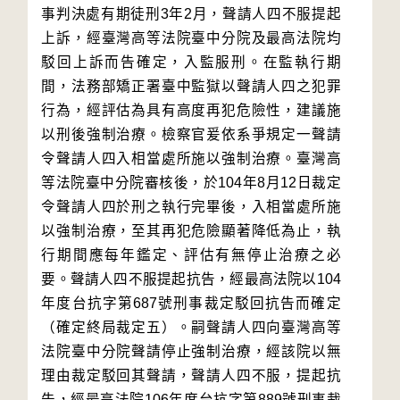
事判決處有期徒刑3年2月，聲請人四不服提起
上訴，經臺灣高等法院臺中分院及最高法院均
駁回上訴而告確定，入監服刑。在監執行期
間，法務部矯正署臺中監獄以聲請人四之犯罪
行為，經評估為具有高度再犯危險性，建議施
以刑後強制治療。檢察官爰依系爭規定一聲請
令聲請人四入相當處所施以強制治療。臺灣高
等法院臺中分院審核後，於104年8月12日裁定
令聲請人四於刑之執行完畢後，入相當處所施
以強制治療，至其再犯危險顯著降低為止，執
行期間應每年鑑定、評估有無停止治療之必
要。聲請人四不服提起抗告，經最高法院以104
年度台抗字第687號刑事裁定駁回抗告而確定
（確定終局裁定五）。嗣聲請人四向臺灣高等
法院臺中分院聲請停止強制治療，經該院以無
理由裁定駁回其聲請，聲請人四不服，提起抗
告，經最高法院106年度台抗字第889號刑事裁