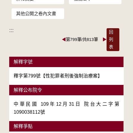
其他公開之卷內文書
:::
回
◀
第799筆/共813筆
▶
列
表
解釋字號
釋字第799號【性犯罪者刑後強制治療案】
解釋公布院令
中華民國 109年12月31日 院台大二字第
1090038112號
解釋爭點