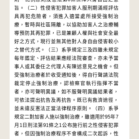
旨。（二）性侵害犯罪加害人服刑期滿經評估
具再犯危險者，須進入適當處所接受強制治
療，暫時與社區隔離，以協助加害人之治療輔
導預防其再犯罪，已是兼顧人權與社會安全最
好之方式，現行並無其他對人身自由侵害較小
之替代方式。（三）系爭規定三及四雖未規定
每年鑑定、評估結果應經法院審查，亦未予當
事人或其委任之代理人有陳述意見之機會。但
受強制治療者於收受通知後，得自行聲請法院
裁定停止強制治療，認檢察官執行指揮不當
者，亦可聲明異議，如不服聲明異議結果者，
可依法提出抗告及再抗告。既已有救濟途徑，
並未違反憲法正當法律程序原則。（四）系爭
規定二對加害人施以強制治療，雖適用於95年7
月1日刑法第91條之1公布施行前之性侵害犯罪
者，但因強制治療程序不會構成二次起訴，性