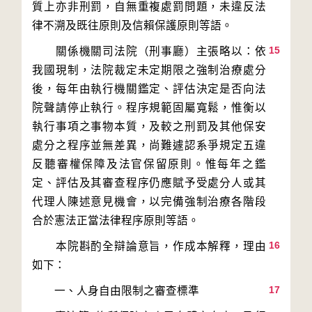
質上亦非刑罰，自無重複處罰問題，未違反法
15
　　關係機關司法院（刑事廳）主張略以：依
我國現制，法院裁定未定期限之強制治療處分
後，每年由執行機關鑑定、評估決定是否向法
院聲請停止執行。程序規範固屬寬鬆，惟衡以
執行事項之事物本質，及較之刑罰及其他保安
處分之程序並無差異，尚難遽認系爭規定五違
反聽審權保障及法官保留原則。惟每年之鑑
定、評估及其審查程序仍應賦予受處分人或其
代理人陳述意見機會，以完備強制治療各階段
16
　　本院斟酌全辯論意旨，作成本解釋，理由
17