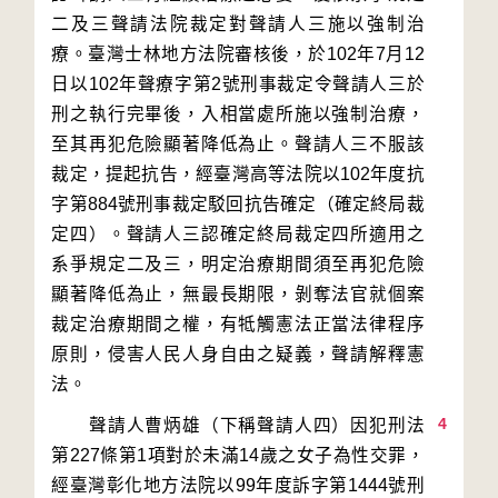
二及三聲請法院裁定對聲請人三施以強制治
療。臺灣士林地方法院審核後，於102年7月12
日以102年聲療字第2號刑事裁定令聲請人三於
刑之執行完畢後，入相當處所施以強制治療，
至其再犯危險顯著降低為止。聲請人三不服該
裁定，提起抗告，經臺灣高等法院以102年度抗
字第884號刑事裁定駁回抗告確定（確定終局裁
定四）。聲請人三認確定終局裁定四所適用之
系爭規定二及三，明定治療期間須至再犯危險
顯著降低為止，無最長期限，剝奪法官就個案
裁定治療期間之權，有牴觸憲法正當法律程序
原則，侵害人民人身自由之疑義，聲請解釋憲
4
　　聲請人曹炳雄（下稱聲請人四）因犯刑法
第227條第1項對於未滿14歲之女子為性交罪，
經臺灣彰化地方法院以99年度訴字第1444號刑