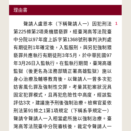
理由書
1
　　聲請人盧恩本（下稱聲請人一）因犯刑法
第225條第2項乘機猥褻罪，經臺灣高等法院臺
中分院以97年度上訴字第1368號刑事判決判處
有期徒刑1年確定後，入監服刑，與另犯強制猥
褻罪共應執行有期徒刑3年5月，於中華民國97
年3月26日入監執行。在監執行期間，臺灣高雄
監獄（後更名為法務部矯正署高雄監獄）施以
身心治療及輔導教育後，以聲請人一曾多次犯
妨害風化罪及強制性交罪，考量其犯案狀況具
固定犯罪模式，且再犯危險性中高度，經該監
評估3次，建議施予刑後強制治療。檢察官爰依
刑法第91條之1第1項規定（下稱系爭規定一）
聲請令聲請人一入相當處所施以強制治療。臺
灣高等法院臺中分院審核後，裁定令聲請人一