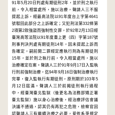
91年5月20日判處有期徒刑2年，並於刑之執行
前，令入相當處所，施以治療，聲請人三不服
提起上訴，經最高法院以91年度台上字第4641
號駁回此部分之上訴確定；又犯刑法第332條第
2項第2款強盜而強制性交罪，於92年2月13日經
臺灣高等法院以91年度重上更（四）字第187號
刑事判決判處有期徒刑14年，因未提起上訴而
告確定，嗣前開二罪經定應執行刑為有期徒刑
15年，並於刑之執行前，令入相當處所，施以
治療確定在案。聲請人三於91年9月17日入監執
行刑前強制治療，迄94年9月16日強制治療執行
完畢，復入監執行有期徒刑，原刑期於103年5
月12日屆滿。聲請人三於前揭徒刑執行過程
中，經臺灣臺北監獄（後更名為法務部矯正署
臺北監獄）施以身心治療後，經治療評估會議
決議不通過，認其仍有再犯之危險，檢察官因
認聲請人三有繼續治療之必要，爰依系爭規定