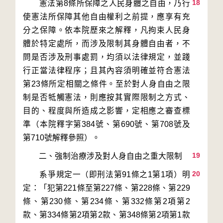
18
　　憲法第8條所保障之人民身體之自由，乃行
使憲法所保障其他自由權利之前提，應享有充
分之保障。依本院歷來之解釋，凡拘束人民身
體於特定處所，而涉及限制其身體自由者，不
問是否涉及刑事處罰，均須以法律規定，並踐
行正當法律程序；且其內容須明確並符合憲法
第23條所定相關之條件。至於對人身自由之限
制是否牴觸憲法，則應按其實際限制之方式、
目的、程度與所造成之影響，定相應之審查標
準（本院釋字第384號、第690號、第708號及
19
20
　　系爭規定一（即刑法第91條之1第1項）明
定：「犯第221條至第227條、第228條、第229
條、第230條、第234條、第332條第2項第2
款、第334條第2項第2款、第348條第2項第1款