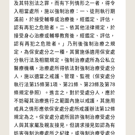
及其特別法之罪，而有下列情形之一者，得令
入相當處所，施以強制治療：一、徒刑執行期
滿前，於接受輔導或治療後，經鑑定、評估，
認有再犯之危險者。二、依其他法律規定，於
接受身心治療或輔導教育後，經鑑定、評估，
認有再犯之危險者。」乃刑後強制治療之規
定，為保安處分之一種，其實施係適用保安處
分執行法及相關規定。強制治療處所為公私立
醫療機構，治療處所得依法對強制治療受處分
人，施以適當之戒護、管理、監視（保安處分
執行法第15條第1項、第21條、第23條及第78
條規定參照）。進言之，對於受處分人，應於
不妨礙其治療進行之範圍內施以戒護，其施用
戒具之情形應依保安處分處所戒護辦法第12條
規定為之。保安處分處所固許強制治療受處分
人與其家屬及親友接見，但請求接見如認為有
妨害強制治療處所之紀律，或強制治療受處分