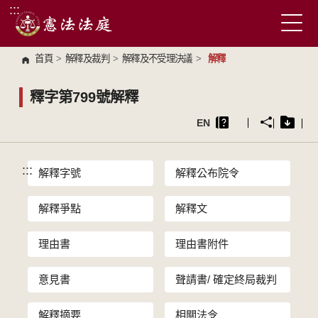
:::
跳到主要內容區塊
首頁
>
解釋及裁判
>
解釋及不受理決議
>
解釋
釋字第799號解釋
EN
:::
解釋字號
解釋公布院令
解釋爭點
解釋文
理由書
理由書附件
意見書
聲請書/ 確定終局裁判
解釋摘要
相關法令