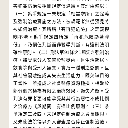
害犯罪防治法相關規定俱違憲。其理由略以：
（一）系爭規定一未規定「相當處所」之定義
及強制治療實施之方法，被規範者無從預見將
被如何治療。其所稱「有再犯危險」之定義模
糊不清。系爭規定四所定「再犯危險顯著降
低」，乃價值判斷而非醫學判斷，有違刑法明
確性原則。（二）刑法第91條之1規定之強制治
療，將受處分人安置於監獄內，且生活起居、
飲食等與受刑人無異，實乃一種刑之懲罰。且
與社會隔離造成其失去生活能力，既欠缺目的
正當性，所造成之社會醫療資源耗損，相較於
部分個案極為有限之治療效果，顯失均衡。受
判決有罪者更可能承受與其行為惡性不成比例
之治療方式與期間，有違比例原則。（三）系
爭規定三及四，未規定強制治療之最長期限，
又未使法院得以介入審查是否停止強制治療，