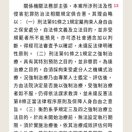
13
　　關係機關法務部主張，本案所涉刑法及性
侵害犯罪防治法相關規定俱合憲。其理由略
以：（一）刑法第91條之1規定屬拘束人身自由
之保安處分，自法條文義及立法目的，並非受
規範者所不能預見，亦可憑社會通念加以判
斷，得經司法審查予以確認，未違反法律明確
性原則。（二）刑法第91條之1規定之強制治
療，具有其特別預防之目的，並非懲罰。為達
治療之目的，自須採拘束受處分人之機構式治
療，況強制治療乃由專業人士鑑定、評估後，
方由法院決定是否施以強制治療，受強制治療
者如不服，仍得依法謀求救濟，並未違反憲法
第8條正當法律程序原則及保障人身自由之意
旨。（三）衡酌系爭規定三及四之強制治療立
法目的，於尚未開始治療前，無法設定執行期
限，須於實施治療後，依其治療成效評估何時