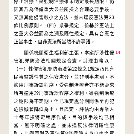
停止治療。是強制治療雖未明定最長期限，仍
因其乃為保護重大公益所採之合理必要手段，
又無其他侵害較小之方法，並未違反憲法第23
條比例原則。（四）系爭規定二係基於憲法上
之重大公益而為之溯及既往規定，具有合憲之
14
　　關係機關衛生福利部主張，本案所涉性侵
害犯罪防治法相關規定合憲。其理由略以：
（一）性侵害犯罪防治法第22條之1規定乃具有
民事監護性質之保安處分，並非刑事處罰，不
適用刑事訴訟程序，受強制治療者亦不能要求
所有適用於刑事訴訟程序之權利。雖強制治療
之期限為不定期，但已規定處分期間係至再犯
危險顯著降低為止，且鑑定、評估均由專業人
士每年按特定程序作成，目的與手段均已相
當，無不明確之處，並未違反法律明確性原
則、比例原則及憲法第8條保障人身自由之意