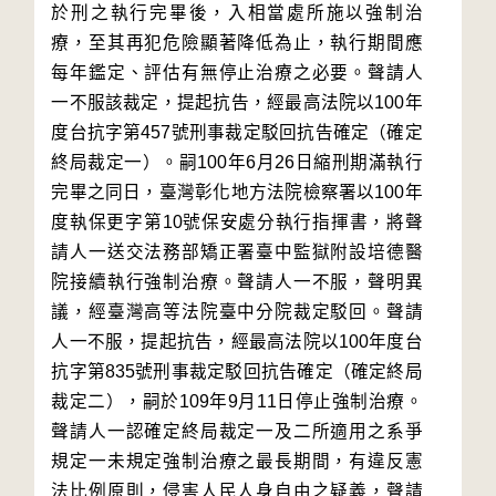
於刑之執行完畢後，入相當處所施以強制治
療，至其再犯危險顯著降低為止，執行期間應
每年鑑定、評估有無停止治療之必要。聲請人
一不服該裁定，提起抗告，經最高法院以100年
度台抗字第457號刑事裁定駁回抗告確定（確定
終局裁定一）。嗣100年6月26日縮刑期滿執行
完畢之同日，臺灣彰化地方法院檢察署以100年
度執保更字第10號保安處分執行指揮書，將聲
請人一送交法務部矯正署臺中監獄附設培德醫
院接續執行強制治療。聲請人一不服，聲明異
議，經臺灣高等法院臺中分院裁定駁回。聲請
人一不服，提起抗告，經最高法院以100年度台
抗字第835號刑事裁定駁回抗告確定（確定終局
裁定二），嗣於109年9月11日停止強制治療。
聲請人一認確定終局裁定一及二所適用之系爭
規定一未規定強制治療之最長期間，有違反憲
法比例原則，侵害人民人身自由之疑義，聲請