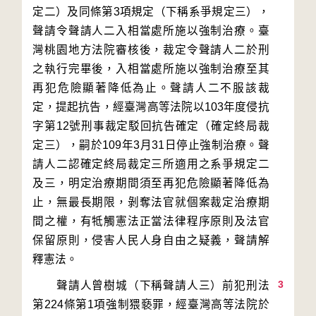
定二）及同條第3項規定（下稱系爭規定三），
聲請令聲請人二入相當處所施以強制治療。臺
灣桃園地方法院審核後，裁定令聲請人二於刑
之執行完畢後，入相當處所施以強制治療至其
再犯危險顯著降低為止。聲請人二不服該裁
定，提起抗告，經臺灣高等法院以103年度侵抗
字第12號刑事裁定駁回抗告確定（確定終局裁
定三），嗣於109年3月31日停止強制治療。聲
請人二認確定終局裁定三所適用之系爭規定二
及三，明定治療期間須至再犯危險顯著降低為
止，無最長期限，剝奪法官就個案裁定治療期
間之權，有牴觸憲法正當法律程序原則及法官
保留原則，侵害人民人身自由之疑義，聲請解
3
　　聲請人曾樹城（下稱聲請人三）前犯刑法
第224條第1項強制猥褻罪，經臺灣高等法院於