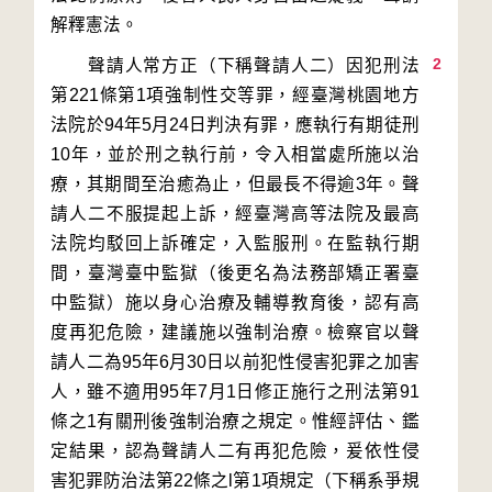
2
　　聲請人常方正（下稱聲請人二）因犯刑法
第221條第1項強制性交等罪，經臺灣桃園地方
法院於94年5月24日判決有罪，應執行有期徒刑
10年，並於刑之執行前，令入相當處所施以治
療，其期間至治癒為止，但最長不得逾3年。聲
請人二不服提起上訴，經臺灣高等法院及最高
法院均駁回上訴確定，入監服刑。在監執行期
間，臺灣臺中監獄（後更名為法務部矯正署臺
中監獄）施以身心治療及輔導教育後，認有高
度再犯危險，建議施以強制治療。檢察官以聲
請人二為95年6月30日以前犯性侵害犯罪之加害
人，雖不適用95年7月1日修正施行之刑法第91
條之1有關刑後強制治療之規定。惟經評估、鑑
定結果，認為聲請人二有再犯危險，爰依性侵
害犯罪防治法第22條之l第1項規定（下稱系爭規