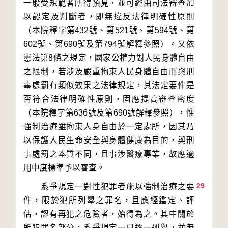
一般受規範者所得預見，並可經由司法審查加
以認定及判斷者，即無違反法律明確性原則
（本院釋字第432號、第521號、第594號、第
602號、第690號及第794號解釋參照）。又依
憲法第8條之規定，國家公權力對人民身體自由
之限制，若涉及嚴重拘束人民身體自由而與刑
事處罰有類似效果之法律規定，其法定要件是
否符合法律明確性原則，固應提高審查密度
（本院釋字第636號及第690號解釋參照），惟
強制治療雖拘束人身自由於一定處所，因其乃
以保護人民生命安全與身體健康為目的，與刑
事處罰之本質不同，且事涉醫療專業，故應適
29
　　系爭規定一對性犯罪者施以強制治療之要
件，限於犯所列舉之罪名，且應經鑑定、評
估，認有再犯之危險者，始得為之。其中關於
所犯罪名部分，系爭規定一已逐一列舉，並無