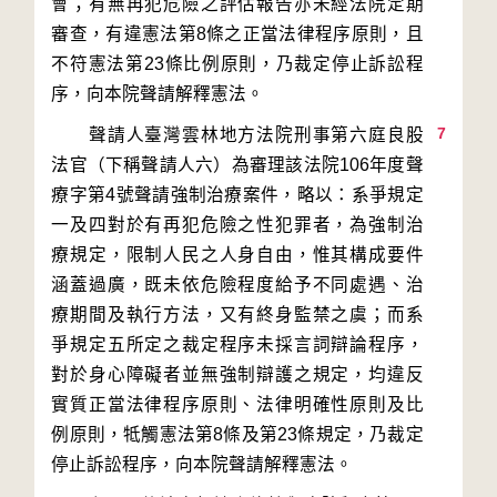
會；有無再犯危險之評估報告亦未經法院定期
審查，有違憲法第8條之正當法律程序原則，且
不符憲法第23條比例原則，乃裁定停止訴訟程
7
　　聲請人臺灣雲林地方法院刑事第六庭良股
法官（下稱聲請人六）為審理該法院106年度聲
療字第4號聲請強制治療案件，略以：系爭規定
一及四對於有再犯危險之性犯罪者，為強制治
療規定，限制人民之人身自由，惟其構成要件
涵蓋過廣，既未依危險程度給予不同處遇、治
療期間及執行方法，又有終身監禁之虞；而系
爭規定五所定之裁定程序未採言詞辯論程序，
對於身心障礙者並無強制辯護之規定，均違反
實質正當法律程序原則、法律明確性原則及比
例原則，牴觸憲法第8條及第23條規定，乃裁定