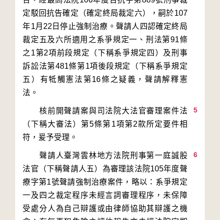
定駁回抗告確定（確定終局裁定六），嗣於107
年1月22日停止強制治療。聲請人四認確定終局
裁定五及六所適用之系爭規定一、刑法第91條
之1第2項前段規定（下稱系爭規定四）及刑事
訴訟法第481條第1項後段規定（下稱系爭規定
五）有牴觸憲法第16條之疑義，聲請解釋憲
5
　　核前開聲請案與司法院大法官審理案件法
（下稱大審法）第5條第1項第2款所定要件相
6
　　聲請人臺灣雲林地方法院刑事第一庭誠股
法官（下稱聲請人五）為審理該法院105年度聲
療字第1號聲請強制治療案件，略以：系爭規定
一及四之裁定程序未經言詞審理程序，未保障
受處分人為自己辯護或由律師協助其辯護之機