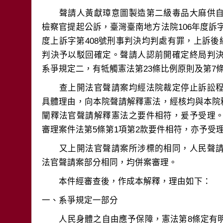
　　聲請人黃獻璋意圖製造第二級毒品大麻供
檢察官提起公訴，臺灣臺南地方法院106年度訴字
度上訴字第408號刑事判決均判處有罪，上訴後經
判決予以駁回確定。聲請人認前開確定終局判
　　查上開法官聲請案均經法院裁定停止訴訟
具體理由，向本院聲請解釋憲法，經核均與本院釋字
闡釋法官聲請解釋憲法之要件相符，爰予受理
　　又上開法官聲請案所涉標的相同，人民聲
　　人民身體之自由應予保障，憲法第8條定有