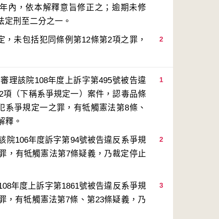
1年內，依本解釋意旨修正之；逾期未修
定，未包括犯同條例第12條第2項之罪，
2
理該院108年度上訴字第495號被告違
1
第2項（下稱系爭規定一）案件，認毒品條
括犯系爭規定一之罪，有牴觸憲法第8條、
院106年度訴字第94號被告違反系爭規
2
罪，有牴觸憲法第7條疑義，乃裁定停止
8年度上訴字第1861號被告違反系爭規
3
罪，有牴觸憲法第7條、第23條疑義，乃