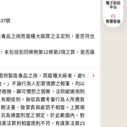
電子訴訟
平台
437號
智慧客服
製造毒品之用而栽種大麻罪之法定刑，是否符合
定，未包括犯同條例第12條第2項之罪，是否違
意圖供製造毒品之用，而栽種大麻者，處5
1
罰金。」不論行為人犯罪情節之輕重，均以
節輕微、顯可憫恕之個案，法院縱適用刑
月之有期徒刑，無從具體考量行為人所應負
情輕法重，致罪責與處罰不相當。上開規
或另為適當刑度之規定，於此範圍內，對
與憲法罪刑相當原則不符，有違憲法第23