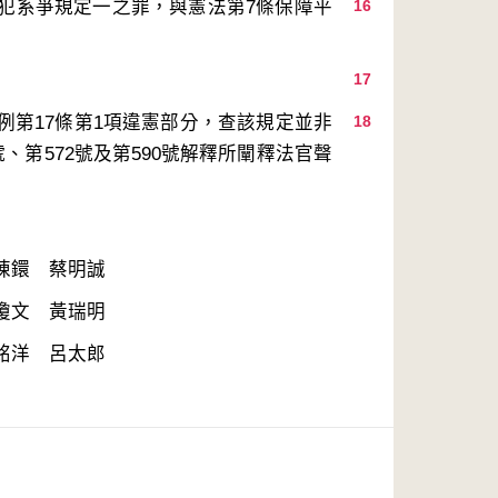
犯系爭規定一之罪，與憲法第7條保障平
16
17
例第17條第1項違憲部分，查該規定並非
18
、第572號及第590號解釋所闡釋法官聲