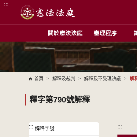
:::
跳到主要內容區塊
關於憲法法庭
審理程序
首頁
>
解釋及裁判
>
解釋及不受理決議
>
解
釋字第790號解釋
:::
:::
解釋字號