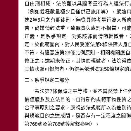
自由刑相繩，法院難以具體考量行為人違法行
（例如栽種數量極少且僅供己施用等），縱適用
達2年6月之有期徒刑，無從具體考量行為人所
告，尚嫌情輕法重，致罪責與處罰不相當，可
正義。是系爭規定一對犯該罪而情節輕微者，
定，於此範圍內，對人民受憲法第8條保障人身
不符，有違憲法第23條比例原則。相關機關應
修正之；逾期未修正，其情節輕微者，法院得
　　憲法第7條保障之平等權，並不當然禁止任
價值體系及立法目的，自得斟酌規範事物性質
合平等原則之要求，應視該法規範所以為差別
與規範目的之達成間，是否存有一定程度之關聯性