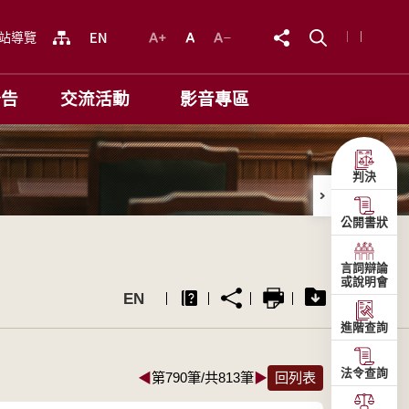
站導覽
公告
交流活動
影音專區
判決
公開書狀
言詞辯論
或說明會
EN
進階查詢
法令查詢
◀
第790筆/共813筆
▶
回列表