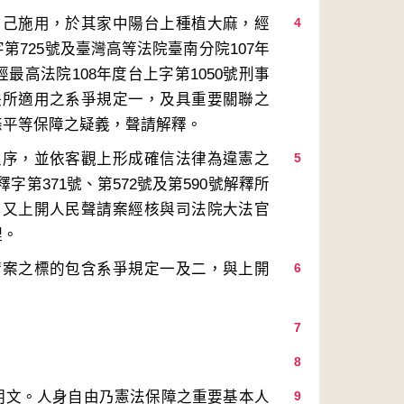
自己施用，於其家中陽台上種植大麻，經
4
第725號及臺灣高等法院臺南分院107年
最高法院108年度台上字第1050號刑事
決所適用之系爭規定一，及具重要關聯之
程序，並依客觀上形成確信法律為違憲之
5
第371號、第572號及第590號解釋所
。又上開人民聲請案經核與司法院大法官
請案之標的包含系爭規定一及二，與上開
6
7
8
明文。人身自由乃憲法保障之重要基本人
9