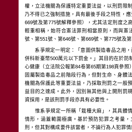
權，立法機關為保護特定重要法益，以刑罰限
乃不得已之強制措施，具有最後手段之特性，應
669號及第775號解釋參照），尤其法定刑度
輕重相稱，始符合憲法罪刑相當原則，而與憲法
　　系爭規定一明定：「意圖供製造毒品之用，
併科新臺幣500萬元以下罰金。」其目的在於
心健康（立法院公報第84卷第65期第198頁參
固屬製造毒品之前階段行為，但對生命、身體
機關為保護此等重要法益，乃採取刑罰之一般
益目的之達成。此外，因別無其他與上開刑罰
　　惟系爭規定一所稱「栽種大麻」，其具體
情形，涵蓋範圍極廣。基於預防犯罪之考量，
刑，但其對構成要件該當者，不論行為人犯罪情