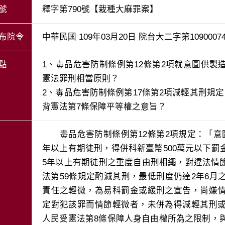
號
釋字第790號【栽種大麻罪案】
布院令
中華民國 109年03月20日 院台大二字第1090007
點
1、毒品危害防制條例第12條第2項就意圖供
憲法罪刑相當原則？
2、毒品危害防制條例第17條第2項減輕其刑規
背憲法第7條保障平等權之意旨？
　　毒品危害防制條例第12條第2項規定：「
年以上有期徒刑，得併科新臺幣500萬元以下
5年以上有期徒刑之重度自由刑相繩，對違法情
法第59條規定酌減其刑，最低刑度仍達2年6
責任之輕微，為易科罰金或緩刑之宣告，尚嫌
定對犯該罪而情節輕微者，未併為得減輕其刑
人民受憲法第8條保障人身自由權所為之限制，