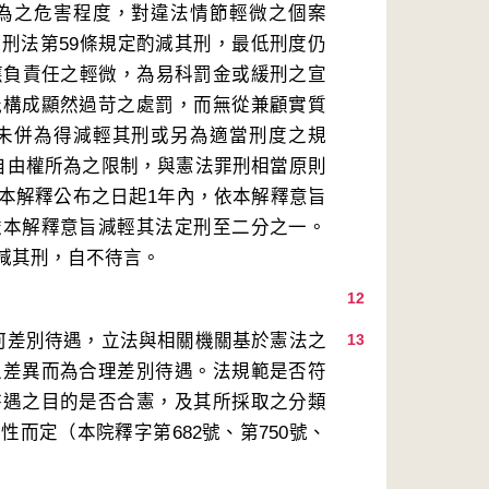
為之危害程度，對違法情節輕微之個案
刑法第59條規定酌減其刑，最低刑度仍
應負責任之輕微，為易科罰金或緩刑之宣
能構成顯然過苛之處罰，而無從兼顧實質
未併為得減輕其刑或另為適當刑度之規
自由權所為之限制，與憲法罪刑相當原則
自本解釋公布之日起1年內，依本解釋意旨
依本解釋意旨減輕其法定刑至二分之一。
12
何差別待遇，立法與相關機關基於憲法之
13
之差異而為合理差別待遇。法規範是否符
待遇之目的是否合憲，及其所採取之分類
而定（本院釋字第682號、第750號、