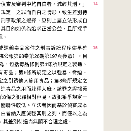
於偵查及審判中均自白者，減輕其刑。」
14
爭規定一之罪而自白之情形，致生差別待
為刑事政策之選擇，原則上屬立法形成自
，其目的如係為追求正當公益，且所採手
或運輸毒品案件之刑事訴訟程序儘早確
15
報第98卷第26期第197頁參照），目
為，包括毒品條例第4條所規定之製造、
有毒品；第6條所規定之以強暴、脅迫、
定之引誘他人施用毒品；第8條所規定之
製造毒品之用而栽種大麻，該罪之證據蒐
第8條之犯罪相對容易，故犯系爭規定一
之關聯性較低。立法者因而基於偵審成本
自白者納入應減輕其刑之列，而僅以之為