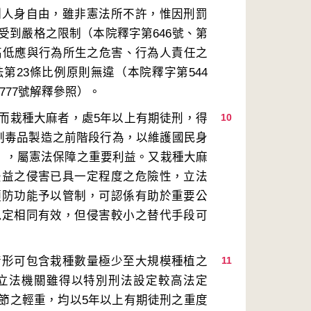
制人身自由，雖非憲法所不許，惟因刑罰
受到嚴格之限制（本院釋字第646號、第
之高低應與行為所生之危害、行為人責任之
第23條比例原則無違（本院釋字第544
而栽種大麻者，處5年以上有期徒刑，得
10
防制毒品製造之前階段行為，以維護國民身
照），屬憲法保障之重要利益。又栽種大麻
法益之侵害已具一定程度之危險性，立法
預防功能予以管制，可認係有助於重要公
規定相同有效，但侵害較小之替代手段可
情形可包含栽種數量極少至大規模種植之
11
立法機關雖得以特別刑法設定較高法定
節之輕重，均以5年以上有期徒刑之重度