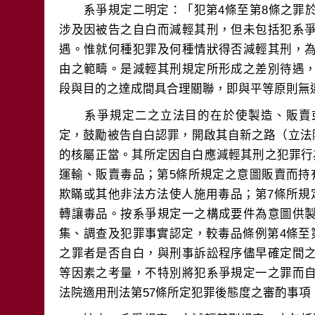
　　系爭規定二明定：「犯第4條至第8條之罪
涉及因被告之自白而減輕其刑，但未包括犯系
遇。惟就何種犯罪及何種情狀得否減輕其刑，
由之範疇。是減輕其刑規定所形成之差別待遇
　　系爭規定二之立法目的在於使製造、販賣
定，鼓勵被告自白認罪，開啟其自新之路（立法院公
的核屬正當。其所定因自白應減輕其刑之犯罪行
運輸、販賣毒品；第5條所規定之意圖販賣而持
欺瞞或其他非法方法使人施用毒品；第7條所規
轉讓毒品。按系爭規定一之構成要件為意圖供
集、調查及犯罪事實認定，較毒品條例第4條至
之罪者是否自白，與刑事訴訟程序儘早確定間
等因素之考量，不特別將犯系爭規定一之罪而