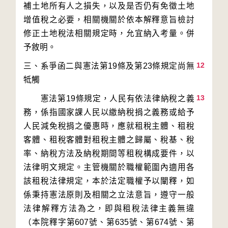
補土地所有人之損失，以及是否仍有免徵土地
增值稅之必要，相關機關於依本解釋意旨檢討
修正土地稅法相關規定時，允宜納入考量。併
12
三、系爭函二與憲法第19條及第23條規定尚無
13
　　憲法第19條規定，人民有依法律納稅之義
務，係指國家課人民以繳納稅捐之義務或給予
人民減免稅捐之優惠時，應就租稅主體、租稅
客體、租稅客體對租稅主體之歸屬、稅基、稅
率、納稅方法及納稅期間等租稅構成要件，以
法律明文規定。主管機關於職權範圍內適用各
該租稅法律規定，本於法定職權予以闡釋，如
係秉持憲法原則及相關之立法意旨，遵守一般
法律解釋方法為之，即與租稅法律主義無違
（本院釋字第607號、第635號、第674號、第