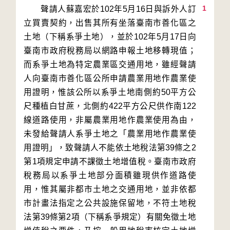
1
　　聲請人蘇嘉宏於102年5月16日與訴外人訂
立買賣契約，出售其所有坐落臺南市善化區之
土地（下稱系爭土地），並於102年5月17日向
臺南市政府稅務局以網路申報土地移轉現值；
而系爭土地為特定農業區交通用地，雖經聲請
人向臺南市善化區公所申請農業用地作農業使
用證明，惟該公所以系爭土地南側約50平方公
尺種植白甘蔗，北側約422平方公尺供作南122
線道路使用，非屬農業用地作農業使用為由，
未發給聲請人系爭土地之「農業用地作農業使
用證明」，致聲請人不能依土地稅法第39條之2
第1項規定申請不課徵土地增值稅。臺南市政府
稅務局以系爭土地部分面積雖現供作道路使
用，惟其屬非都市土地之交通用地，並非依都
市計畫法指定之公共設施保留地，不符土地稅
法第39條第2項（下稱系爭規定）有關免徵土地