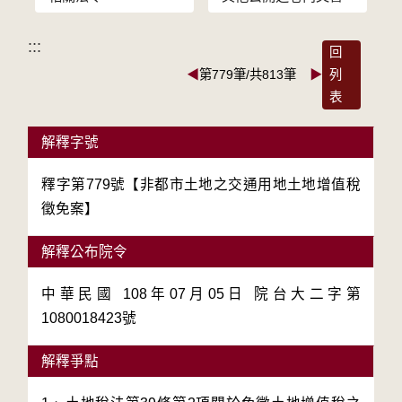
:::
回
◀
第779筆/共813筆
▶
列
表
解釋字號
釋字第779號【非都市土地之交通用地土地增值稅
徵免案】
解釋公布院令
中華民國 108年07月05日 院台大二字第
1080018423號
解釋爭點