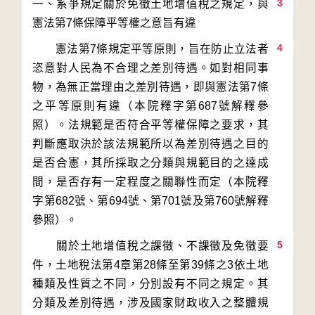
3
一、系爭規定關於免徵土地增值稅之規定，與
4
　　憲法第7條規定平等原則，旨在防止立法者
恣意對人民為不合理之差別待遇。如對相同事
物，為無正當理由之差別待遇，即與憲法第7條
之平等原則有違（本院釋字第687號解釋參
照）。法規範是否符合平等權保障之要求，其
判斷應取決於該法規範所以為差別待遇之目的
是否合憲，其所採取之分類與規範目的之達成
間，是否存有一定程度之關聯性而定（本院釋
字第682號、第694號、第701號及第760號解釋
5
　　關於土地增值稅之課徵、不課徵及免徵要
件，土地稅法第4章第28條至第39條之3依土地
種類及性質之不同，分別設有不同之規定。其
分類及差別待遇，涉及國家財政收入之整體規