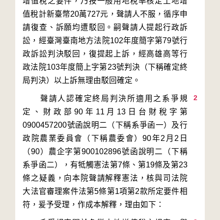
增值稅之要件，乃按一般用地稅率核定土地增
值稅計新臺幣20萬727元，聲請人不服，循序申
請復查、訴願均遭駁回。嗣聲請人提起行政訴
訟，經臺灣臺南地方法院102年度簡字第79號行
政訴訟判決駁回，復提起上訴，經高雄高等行
政法院103年度簡上字第23號判決（下稱確定終
2
　　聲請人認確定終局判決所適用之系爭規
定、財政部90年11月13日台財稅字第
0900457200號函說明二（下稱系爭函一）及行
政院農業委員會（下稱農委會）90年2月2日
（90）農企字第900102896號函說明二（下稱
系爭函二），有牴觸憲法第7條、第19條及第23
條之疑義，向本院聲請解釋憲法，核與司法院
大法官審理案件法第5條第1項第2款所定要件相