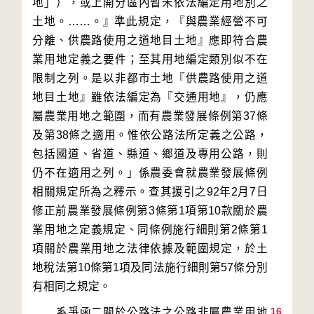
地」），或上開分區內暫未依法編定用地別之
土地。……。』準此規定，『與農業經營不可
分離、供農路使用之道地目土地』應即符合農
業用地定義之要件；至其用地編定類別似不在
限制之列。是以非都市土地『供農路使用之道
地目土地』雖依法編定為『交通用地』，仍應
屬農業用地之範圍，而有農業發展條例第37條
及第38條之適用。惟依公路法所定義之公路，
包括國道、省道、縣道、鄉道及專用公路，則
仍不在適用之列。」係農委會就農業發展條例
相關規定所為之釋示。查其援引之92年2月7日
修正前農業發展條例第3條第1項第10款關於農
業用地之定義規定、同條例施行細則第2條第1
項關於農業用地之法律依據及範圍規定，於土
地稅法第10條第1項及同法施行細則第57條分別
16
　　系爭函二關於公路法之公路非屬農業用地