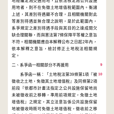
地經編定為交通用地，且依法核定為公共設施
用地者，則不在免徵土地增值稅範圍內。衡諸
上述，其差別待遇顯不合理，且相關機關對此
等差別待遇並無合理之說明，是於此範圍內，
系爭規定之差別待遇手段與其目的之達成間欠
缺合理關聯，而與憲法第7條保障平等權之意旨
不符。相關機關應自本解釋公布之日起2年內，
依本解釋之意旨，檢討修正土地稅法相關規
9
10
　　系爭函一稱：「土地稅法第39條第1項『被
徵收之土地，免徵其土地增值稅』及同條第2項
前段『依都市計畫法指定之公共設施保留地尚
未被徵收前之移轉，準用前項規定，免徵土地
增值稅』之規定，其立法意旨係公共設施保留
地被徵收時既可免徵土地增值稅，徵收前之移