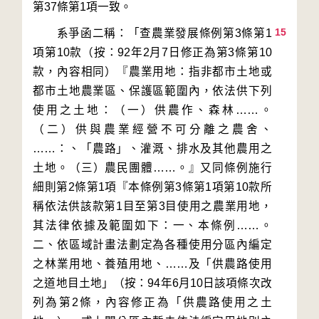
15
　　系爭函二稱：「查農業發展條例第3條第1
項第10款（按：92年2月7日修正為第3條第10
款，內容相同）『農業用地：指非都市土地或
都市土地農業區、保護區範圍內，依法供下列
使用之土地：（一）供農作、森林……。
（二）供與農業經營不可分離之農舍、
……：、「農路」、灌溉、排水及其他農用之
土地。（三）農民團體……。』又同條例施行
細則第2條第1項『本條例第3條第1項第10款所
稱依法供該款第1目至第3目使用之農業用地，
其法律依據及範圍如下：一、本條例……。
二、依區域計畫法劃定為各種使用分區內編定
之林業用地、養殖用地、……及「供農路使用
之道地目土地」（按：94年6月10日該項條次改
列為第2條，內容修正為「供農路使用之土