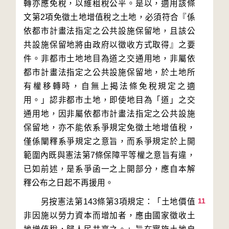
轉亦應免稅，以維租稅公平。是以，適用該條
文第2項免徵土地增值稅之土地，必須符合『係
依都市計畫法指定之公共設施保留地，且該公
共設施保留地將由政府以徵收方式取得』之要
件。非都市土地地目為道之交通用地，非屬依
都市計畫法指定之公共設施保留地，於土地所
有權移轉時，自無上揭法條免稅規定之適
用。」認非都市土地，即使地目為「道」之交
通用地，因非屬依都市計畫法指定之公共設施
保留地，亦不能依系爭規定免徵土地增值稅，
僅係闡釋系爭規定之意旨，而系爭規定於上開
範圍內既與憲法第7條保障平等權之意旨有違，
已如前述，是系爭函一之上開部分，應自本解
11
　　另按憲法第143條第3項規定：「土地價值
非因施以勞力資本而增加者，應由國家徵收土