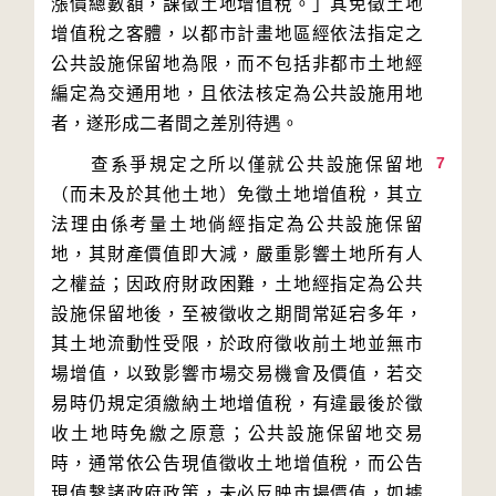
漲價總數額，課徵土地增值稅。」其免徵土地
增值稅之客體，以都市計畫地區經依法指定之
公共設施保留地為限，而不包括非都市土地經
編定為交通用地，且依法核定為公共設施用地
7
　　查系爭規定之所以僅就公共設施保留地
（而未及於其他土地）免徵土地增值稅，其立
法理由係考量土地倘經指定為公共設施保留
地，其財產價值即大減，嚴重影響土地所有人
之權益；因政府財政困難，土地經指定為公共
設施保留地後，至被徵收之期間常延宕多年，
其土地流動性受限，於政府徵收前土地並無市
場增值，以致影響市場交易機會及價值，若交
易時仍規定須繳納土地增值稅，有違最後於徵
收土地時免繳之原意；公共設施保留地交易
時，通常依公告現值徵收土地增值稅，而公告
現值繫諸政府政策，未必反映市場價值，如據