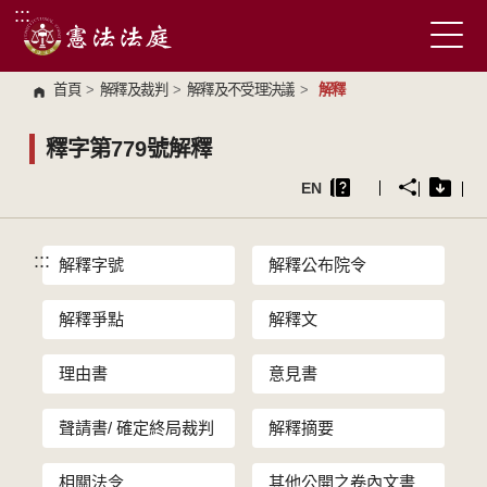
:::
跳到主要內容區塊
首頁
>
解釋及裁判
>
解釋及不受理決議
>
解釋
釋字第779號解釋
EN
:::
解釋字號
解釋公布院令
解釋爭點
解釋文
理由書
意見書
聲請書/ 確定終局裁判
解釋摘要
相關法令
其他公開之卷內文書