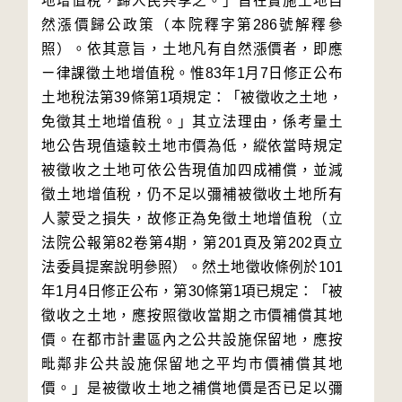
地增值稅，歸人民共享之。」旨在實施土地自
然漲價歸公政策（本院釋字第286號解釋參
照）。依其意旨，土地凡有自然漲價者，即應
ㄧ律課徵土地增值稅。惟83年1月7日修正公布
土地稅法第39條第1項規定：「被徵收之土地，
免徵其土地增值稅。」其立法理由，係考量土
地公告現值遠較土地市價為低，縱依當時規定
被徵收之土地可依公告現值加四成補償，並減
徵土地增值稅，仍不足以彌補被徵收土地所有
人蒙受之損失，故修正為免徵土地增值稅（立
法院公報第82卷第4期，第201頁及第202頁立
法委員提案說明參照）。然土地徵收條例於101
年1月4日修正公布，第30條第1項已規定：「被
徵收之土地，應按照徵收當期之市價補償其地
價。在都市計畫區內之公共設施保留地，應按
毗鄰非公共設施保留地之平均市價補償其地
價。」是被徵收土地之補償地價是否已足以彌