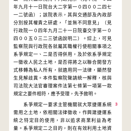
年九月十一日院台大二字第一０四００二四七
一二號函）；該院表示，其與交通部及內政部
分別按其權責之研處，「並無不同意見」（見
行政院一０四年九月二十一日院臺交字第一０
四００五０三二三號函說明二）。綜上，可見
監察院與行政院各就屬其職權行使相關事項之
系爭規定一、二是否得併用，及於依系爭規定
一徵收人民之土地，是否得將之以聯合開發方
式移轉為私人所有，就適用同一法律，顯然發
生見解歧異。本件監察院聲請統一解釋，核與
司法院大法官審理案件法第七條第一項第一款
3
　　系爭規定一要求主管機關就大眾捷運系統
需用之土地，依相關法律徵收，作興建捷運系
統之特定目的使用，非以追求商業利益為考
量。系爭規定二之目的，則在有效利用土地資