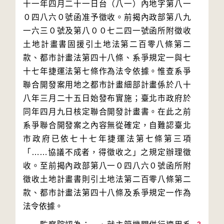
十一年四月二十一日台（八一）內地字第八一
０四八六０號函准予徵收。前揭內政部第八九
一六三０號及第八００七二四一號函所附徵收
土地計畫書固援引土地法第二百零八條第二
款、都市計畫法第四十八條、系爭規定一與七
十七年捷運法第七條作為法令依據。惟查系爭
聯合開發案用地之都市計畫細部計畫係於八十
八年三月二十五日始發布實施；臺北市政府於
同年四月九日核定聯合開發計畫書。在此之前
系爭聯合開發案之內容無從確定，自難認臺北
市政府已依七十七年捷運法第七條第三項
「……協議不成者，得徵收之」之規定辦理徵
收。至前揭內政部第八一０四八六０號函所附
徵收土地計畫書則引土地法第二百零八條第二
款、都市計畫法第四十八條及系爭規定一作為