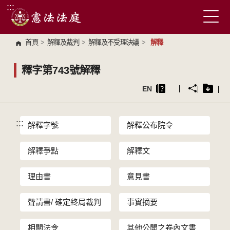
:::
跳到主要內容區塊
首頁
>
解釋及裁判
>
解釋及不受理決議
>
解釋
釋字第743號解釋
EN
:::
解釋字號
解釋公布院令
解釋爭點
解釋文
理由書
意見書
聲請書/ 確定終局裁判
事實摘要
相關法令
其他公開之卷內文書