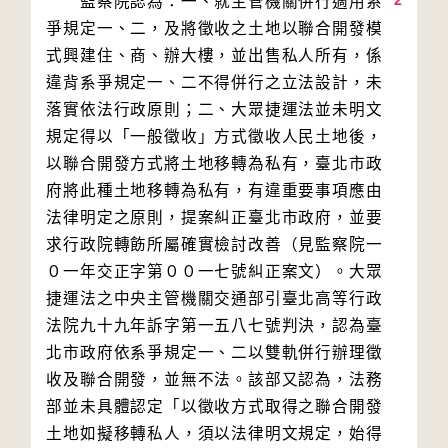
2
　　監察院認為：一、就主管機關併行適用系
爭規定一、二，及將徵收之土地以聯合開發模
式興建住、商、辦大樓，並出售私人所有，係
違背系爭規定一、二不得併行之立法設計，未
落實依法行政原則；二、大眾捷運法並未明文
規定得以「一般徵收」方式徵收人民土地後，
以聯合開發方式將土地移轉為私有，臺北市政
府將此種土地移轉為私有，有違重要事項應由
法律明定之原則，提案糾正臺北市政府，並要
求行政院轉飭所屬確實檢討改善（見監察院一
０一年交正字第００一七號糾正案文）。大眾
捷運法之中央主管機關交通部引臺北高等行政
法院九十九年訴字第一五八七號判決，認為臺
北市政府依系爭規定一、二以雙軌併行辦理徵
收及聯合開發，並無不法。該部又認為，法務
部並未具體認定「以徵收方式取得之聯合開發
土地如擬移轉私人，須以法律明文規定，始得