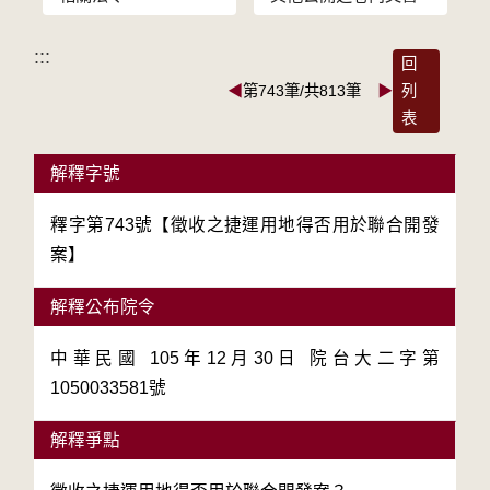
:::
回
◀
第743筆/共813筆
▶
列
表
解釋字號
釋字第743號【徵收之捷運用地得否用於聯合開發
案】
解釋公布院令
中華民國 105年12月30日 院台大二字第
1050033581號
解釋爭點