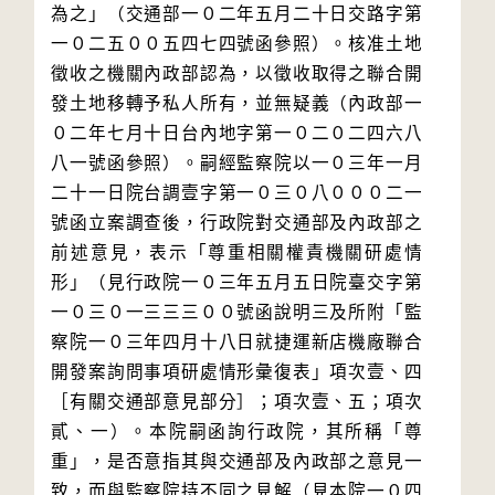
為之」（交通部一０二年五月二十日交路字第
一０二五００五四七四號函參照）。核准土地
徵收之機關內政部認為，以徵收取得之聯合開
發土地移轉予私人所有，並無疑義（內政部一
０二年七月十日台內地字第一０二０二四六八
八一號函參照）。嗣經監察院以一０三年一月
二十一日院台調壹字第一０三０八０００二一
號函立案調查後，行政院對交通部及內政部之
前述意見，表示「尊重相關權責機關研處情
形」（見行政院一０三年五月五日院臺交字第
一０三０一三三三００號函說明三及所附「監
察院一０三年四月十八日就捷運新店機廠聯合
開發案詢問事項研處情形彙復表」項次壹、四
［有關交通部意見部分］；項次壹、五；項次
貳、一）。本院嗣函詢行政院，其所稱「尊
重」，是否意指其與交通部及內政部之意見一
致，而與監察院持不同之見解（見本院一０四