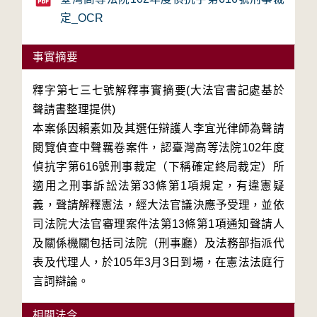
定_OCR
事實摘要
釋字第七三七號解釋事實摘要(大法官書記處基於
聲請書整理提供)
本案係因賴素如及其選任辯護人李宜光律師為聲請
閱覽偵查中聲羈卷案件，認臺灣高等法院102年度
偵抗字第616號刑事裁定（下稱確定終局裁定）所
適用之刑事訴訟法第33條第1項規定，有違憲疑
義，聲請解釋憲法，經大法官議決應予受理，並依
司法院大法官審理案件法第13條第1項通知聲請人
及關係機關包括司法院（刑事廳）及法務部指派代
表及代理人，於105年3月3日到場，在憲法法庭行
言詞辯論。
相關法令