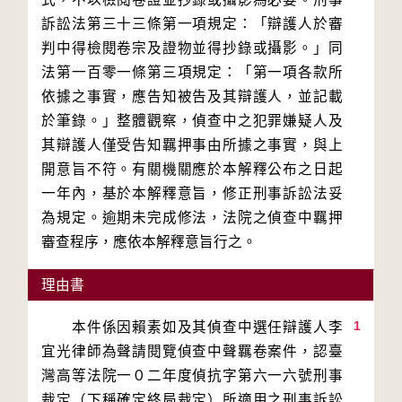
訴訟法第三十三條第一項規定：「辯護人於審
判中得檢閱卷宗及證物並得抄錄或攝影。」同
法第一百零一條第三項規定：「第一項各款所
依據之事實，應告知被告及其辯護人，並記載
於筆錄。」整體觀察，偵查中之犯罪嫌疑人及
其辯護人僅受告知羈押事由所據之事實，與上
開意旨不符。有關機關應於本解釋公布之日起
一年內，基於本解釋意旨，修正刑事訴訟法妥
為規定。逾期未完成修法，法院之偵查中羈押
審查程序，應依本解釋意旨行之。
理由書
1
　　本件係因賴素如及其偵查中選任辯護人李
宜光律師為聲請閱覽偵查中聲羈卷案件，認臺
灣高等法院一０二年度偵抗字第六一六號刑事
裁定（下稱確定終局裁定）所適用之刑事訴訟