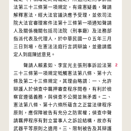
法第三十三條第一項規定，有違憲疑義，聲請
解釋憲法，經大法官議決應予受理，並依司法
院大法官審理案件法第十三條第一項通知聲請
人及關係機關包括司法院（刑事廳）及法務部
指派代表及代理人，於中華民國一０五年三月
三日到場，在憲法法庭行言詞辯論，並邀請鑑
2
　　聲請人賴素如、李宜光主張刑事訴訟法第
三十三條第一項規定牴觸憲法第八條、第十六
條及第二十三條規定，其理由略謂：一、允許
辯護人於偵查中羈押審查程序閱卷，有利於檢
察官遵循義務，與偵查不公開並無矛盾。二、
憲法第八條、第十六條所蘊含之正當法律程序
原則，應保障被告有充分之防禦權；偵查中聲
請羈押程序有對立當事人之訴訟結構，故亦有
武器平等原則之適用。三、限制被告及其辯護