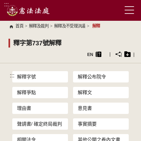
:::
跳到主要內容區塊
首頁
>
解釋及裁判
>
解釋及不受理決議
>
解釋
釋字第737號解釋
EN
:::
解釋字號
解釋公布院令
解釋爭點
解釋文
理由書
意見書
聲請書/ 確定終局裁判
事實摘要
相關法令
其他公開之卷內文書