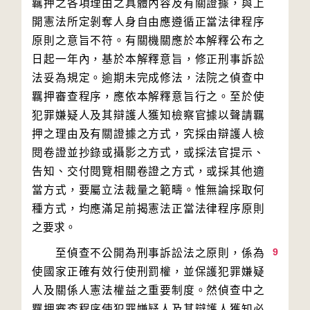
羈押之各項理由之具體內容及有關證據，與上
開憲法所定剝奪人身自由應遵循正當法律程序
原則之意旨不符。有關機關應於本解釋公布之
日起一年內，基於本解釋意旨，修正刑事訴訟
法妥為規定。逾期未完成修法，法院之偵查中
羈押審查程序，應依本解釋意旨行之。至於使
犯罪嫌疑人及其辯護人獲知檢察官據以聲請羈
押之理由及有關證據之方式，究採由辯護人檢
閱卷證並抄錄或攝影之方式，或採法官提示、
告知、交付閱覽相關卷證之方式，或採其他適
當方式，要屬立法裁量之範疇。惟無論採取何
種方式，均應滿足前揭憲法正當法律程序原則
9
　　至偵查不公開為刑事訴訟法之原則，係為
使國家正確有效行使刑罰權，並保護犯罪嫌疑
人及關係人憲法權益之重要制度。然偵查中之
羈押審查程序使犯罪嫌疑人及其辯護人獲知必