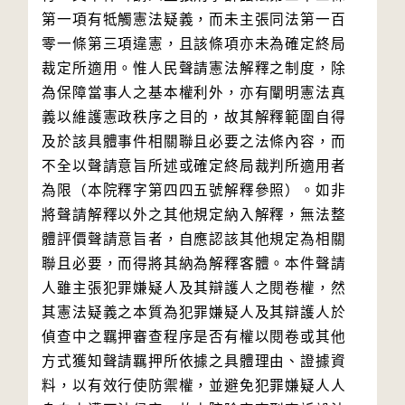
第一項有牴觸憲法疑義，而未主張同法第一百
零一條第三項違憲，且該條項亦未為確定終局
裁定所適用。惟人民聲請憲法解釋之制度，除
為保障當事人之基本權利外，亦有闡明憲法真
義以維護憲政秩序之目的，故其解釋範圍自得
及於該具體事件相關聯且必要之法條內容，而
不全以聲請意旨所述或確定終局裁判所適用者
為限（本院釋字第四四五號解釋參照）。如非
將聲請解釋以外之其他規定納入解釋，無法整
體評價聲請意旨者，自應認該其他規定為相關
聯且必要，而得將其納為解釋客體。本件聲請
人雖主張犯罪嫌疑人及其辯護人之閱卷權，然
其憲法疑義之本質為犯罪嫌疑人及其辯護人於
偵查中之羈押審查程序是否有權以閱卷或其他
方式獲知聲請羈押所依據之具體理由、證據資
料，以有效行使防禦權，並避免犯罪嫌疑人人