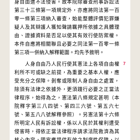
身自由遭不法侵害。故本院除審查刑事訴訟法
第三十三條第一項規定外，亦應將同法第一百
零一條第三項納入審查，始能整體評價犯罪嫌
疑人及其辯護人獲知聲請羈押所依據之具體理
由、證據資料是否足以使其有效行使防禦權。
本件自應將相關聯且必要之同法第一百零一條
7
　　人身自由乃人民行使其憲法上各項自由權
利所不可或缺之前提，為重要之基本人權，應
受充分之保障。剝奪或限制人身自由之處置，
除須有法律之依據外，更須踐行必要之正當法
律程序，始得為之，憲法第八條規定甚明（本
院釋字第三八四號、第四三六號、第五六七
號、第五八八號解釋參照）。另憲法第十六條
所明定人民有訴訟權，係以人民於其權利遭受
侵害時，得依正當法律程序請求法院救濟為其
核心內容，國家應提供有效之制度性保障，以