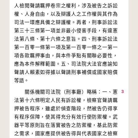
人檢閱聲請羈押卷宗之權利，涉及被告之訴訟
權、人身自由，以及辯護人之工作權與其作為
司法一環應具備之辯護權。再者，刑事訴訟法
第三十三條第一項並非最小侵害手段，有違憲
法第八條、第十六條之意旨。四、刑事訴訟法
第一百零一條第一項及第一百零一條之一第一
項各款羈押事由，與本件爭點有關聯必要性，
應為本件解釋範圍。五、司法院大法官應諭知
聲請人賴素如得據以聲請刑事補償或國家賠償
3
　　關係機關司法院（刑事廳）略稱：一、憲
法第十六條明定人民有訴訟權，檢察官聲請羈
押被告程序，雖處於偵查階段，然被告仍得享
有程序保障，使其得充分有效行使防禦權。武
器平等原則旨在落實被告之防禦權，基此防禦
之需求，國家應提供被告得與代表國家之檢察