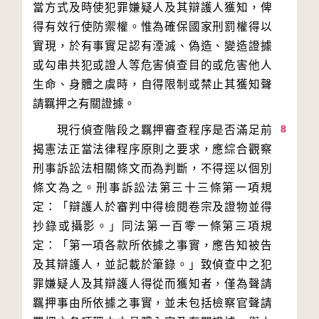
當方式及時使犯罪嫌疑人及其辯護人獲知，俾
得有效行使防禦權。惟為確保國家刑罰權得以
實現，於有事實足認有湮滅、偽造、變造證據
或勾串共犯或證人等危害偵查目的或危害他人
生命、身體之虞時，自得限制或禁止其獲知聲
8
　　現行偵查階段之羈押審查程序是否滿足前
揭憲法正當法律程序原則之要求，應綜合觀察
刑事訴訟法相關條文而為判斷，不得逕以個別
條文為之。刑事訴訟法第三十三條第一項規
定：「辯護人於審判中得檢閱卷宗及證物並得
抄錄或攝影。」同法第一百零一條第三項規
定：「第一項各款所依據之事實，應告知被告
及其辯護人，並記載於筆錄。」致偵查中之犯
罪嫌疑人及其辯護人得從而獲知者，僅為聲請
羈押事由所依據之事實，並未包括檢察官聲請