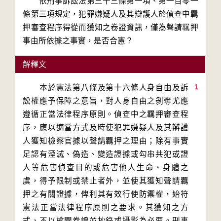
依刑事訴訟法第三十三條第一項、第一百零一
條第三項規定，犯罪嫌疑人及其辯護人於偵查中羈
押審查程序得從而獲知之卷證資訊，僅為聲請羈押
事由所依據之事實，是否合憲？
解釋文
1
　　本於憲法第八條及第十六條人身自由及訴
訟權應予保障之意旨，對人身自由之剝奪尤應
遵循正當法律程序原則。偵查中之羈押審查程
序，應以適當方式及時使犯罪嫌疑人及其辯護
人獲知檢察官據以聲請羈押之理由；除有事實
足認有湮滅、偽造、變造證據或勾串共犯或證
人等危害偵查目的或危害他人生命、身體之
虞，得予限制或禁止者外，並使其獲知聲請羈
押之有關證據，俾利其有效行使防禦權，始符
憲法正當法律程序原則之要求。其獲知之方
式，不以檢閱卷證並抄錄或攝影為必要。刑事