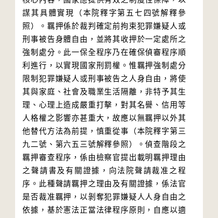
謀其具體實現（本院釋字第五七四號解釋參
照）。羈押係於裁判確定前拘束犯罪嫌疑人或
刑事被告身體自由，並將其收押於一定處所之
強制處分。此一保全程序乃在確保偵審程序順
利進行，以實現國家刑罰權。惟羈押強制處分
限制犯罪嫌疑人或刑事被告之人身自由，將使
其與家庭、社會及職業生活隔離，非特予其生
理、心理上造成嚴重打擊，對其名譽、信用等
人格權之影響亦甚重大，故應以無羈押以外其
他替代方法為前提，慎重從事（本院釋字第三
九二號、第六五三號解釋參照）。偵查階段之
羈押審查程序，係由檢察官提出載明羈押理由
之聲請書及有關證據，向法院聲請裁准之程
序。此種聲請羈押之理由及有關證據，係法官
是否裁准羈押，以剝奪犯罪嫌疑人人身自由之
依據，基於憲法正當法律程序原則，自應以適