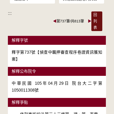
:::
回
◀
第737筆/共813筆
▶
列
表
解釋字號
釋字第737號【偵查中羈押審查程序卷證資訊獲知
案】
解釋公布院令
中華民國 105年04月29日 院台大二字第
1050011308號
解釋爭點