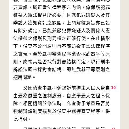
要資訊，屬正當法律程序之內涵，係保護犯罪
嫌疑人憲法權益所必要；且就犯罪嫌疑人及其
辯護人獲知資訊之範圍，上開解釋意旨亦已設
有除外規定，已能兼顧犯罪嫌疑人及關係人憲
法權益之保護及刑罰權之正確行使。在此情形
下，偵查不公開原則自不應妨礙正當法律程序
之實現。至於羈押審查程序應否採武器平等原
則，應視其是否採行對審結構而定，現行刑事
訴訟法既未採對審結構，即無武器平等原則之
10
　　又因偵查中羈押係起訴前拘束人民人身自
由最為嚴重之強制處分，自應予最大之程序保
障。相關機關於修法時，允宜併予考量是否將
強制辯護制度擴及於偵查中羈押審查程序，併