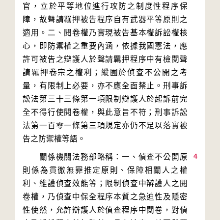
官，立於平等地位進行攻防之制度性程序保
障，故聲請羈押被告程序自有武器平等原則之
適用。二、閱卷權乃實現被告基本權訴訟權核
心，即防禦權之重要內涵，依據我國憲法，應
許可被告之辯護人於聲請羈押程序中有檢閱聲
請羈押卷宗之權利；縱囿於偵查不公開之考
量，有限制上必要，亦不應全面禁止。刑事訴
訟法第三十三條第一項限制辯護人於起訴前完
全不得行使閱卷權，與此意旨不符；刑事訴訟
法第一百零一條第三項規定亦仍不足以落實被
4
　　關係機關法務部略稱：一、偵查不公開原
則係為貫徹無罪推定原則、保障相關人之權
利、維護偵查效能等；限制偵查中辯護人之閱
卷權，乃偵查中保全程序本質之急迫性及隱密
性使然，允許辯護人於偵查程序中閱卷，對偵