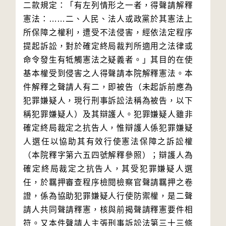
二款規定：「有左列情形之一者，得聲請解釋
憲法：……二、人民、法人或政黨於其憲法上
所保障之權利，遭受不法侵害，經依法定程序
提起訴訟，對於確定終局裁判所適用之法律或
命令發生有牴觸憲法之疑義者。」其目的在使
基本權受到侵害之人得聲請本院解釋憲法。本
件解釋之聲請人有二，即被告（未起訴前應為
犯罪嫌疑人，現行刑事訴訟法稱為被告，以下
稱犯罪嫌疑人）及其辯護人。犯罪嫌疑人雖非
確定終局裁定之抗告人，惟辯護人係犯罪嫌疑
人選任以協助其有效行使憲法保障之訴訟權
（本院釋字第六五四號解釋參照）；辯護人為
確定終局裁定之抗告人，其受犯罪嫌疑人選
任，於羈押審查程序檢閱檢察官聲請羈押之卷
證，係為協助犯罪嫌疑人行使防禦權，是二聲
請人共同聲請釋憲，核與前揭聲請釋憲要件相
符。又本件聲請人主張刑事訴訟法第三十三條