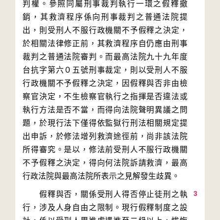
判權。參照同屬刑事裁判執行一環之假釋撤
銷，其救濟程序係向刑事裁判之普通法院提
出，則受刑人不服行政機關不予假釋之決定，
於相關法律修正前，其救濟程序自仍應由刑事
裁判之普通法院審判。而最高法院九十九年度
台抗字第六０五號刑事裁定，則以受刑人不服
行政機關不予假釋之決定，因假釋與否非由檢
察官決定，不生檢察官執行之指揮是否違法或
執行方法是否不當，而得向法院聲明異議之問
題，於現行法下僅得依監獄行刑法相關規定提
出申訴，於修法增列救濟途徑前，尚非該法院
所得審究。是以，修法前受刑人不服行政機關
不予假釋之決定，得向何法院訴請救濟，最高
3
　　假釋與否，關係受刑人得否停止徒刑之執
行，涉及人身自由之限制。現行假釋制度之設