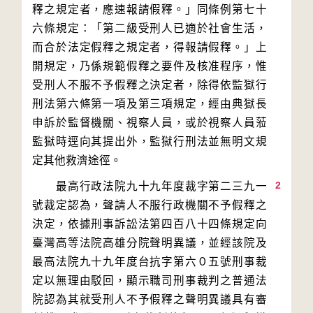
釋之規定者，應速報請假釋。」同條例第七十
六條規定：「第二級受刑人已適於社會生活，
而合於法定假釋之規定者，得報請假釋。」上
開規定，乃係規範假釋之要件及核准程序，惟
受刑人不服不予假釋之決定者，除得依監獄行
刑法第六條第一項及第三項規定，經由典獄長
申訴於監督機關、視察人員，或於視察人員蒞
監獄時逕向其提出外，監獄行刑法並無明文規
2
　　最高行政法院九十九年度裁字第二三九一
號裁定認為，聲請人不服行政機關不予假釋之
決定，依據刑事訴訟法第四百八十四條規定向
臺灣高等法院高雄分院聲明異議，並經該院及
最高法院九十九年度台抗字第六０五號刑事裁
定以無理由駁回，顯示職司刑事裁判之普通法
院認為其就受刑人不予假釋之聲明異議具有審