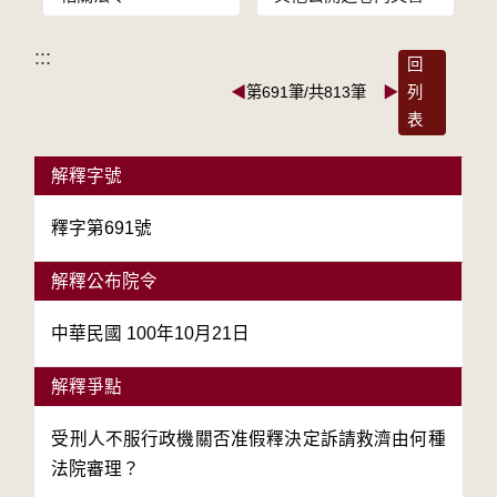
:::
回
◀
第691筆/共813筆
▶
列
表
解釋字號
釋字第691號
解釋公布院令
中華民國 100年10月21日
解釋爭點
受刑人不服行政機關否准假釋決定訴請救濟由何種
法院審理？