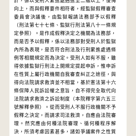
計，係以受刑人累進處遇進至二級以上，悛悔
向上，而與假釋要件相符者，經監獄假釋審查
委員會決議後，由監獄報請法務部予以假釋
（刑法第七十七條、監獄行刑法第八十一條規
定參照）。是作成假釋決定之機關為法務部，
而是否予以假釋，係以法務部對受刑人於監獄
內所為表現，是否符合刑法及行刑累進處遇條
例等相關規定而為決定。受刑人如有不服，雖
得依據監獄行刑法上開規定提起申訴，惟申訴
在性質上屬行政機關自我審查糾正之途徑，與
得向法院請求救濟並不相當，基於憲法第十六
條保障人民訴訟權之意旨，自不得完全取代向
法院請求救濟之訴訟制度（本院釋字第六五三
號解釋參照）。從而受刑人不服行政機關不予
假釋之決定，而請求司法救濟，自應由法院審
理。然究應由何種法院審理、循何種程序解
決，所須考慮因素甚多，諸如爭議案件之性質