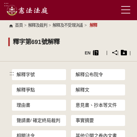
:::
跳到主要內容區塊
首頁
>
解釋及裁判
>
解釋及不受理決議
>
解釋
釋字第691號解釋
EN
:::
解釋字號
解釋公布院令
解釋爭點
解釋文
理由書
意見書、抄本等文件
聲請書/ 確定終局裁判
事實摘要
相關法令
其他公開之卷內文書