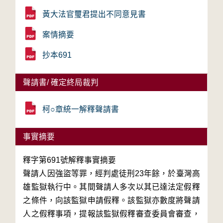
黃大法官璽君提出不同意見書
案情摘要
抄本691
聲請書/ 確定終局裁判
柯○章統一解釋聲請書
事實摘要
釋字第691號解釋事實摘要
聲請人因強盜等罪，經判處徒刑23年餘，於臺灣高
雄監獄執行中。其間聲請人多次以其已達法定假釋
之條件，向該監獄申請假釋。該監獄亦數度將聲請
人之假釋事項，提報該監獄假釋審查委員會審查，