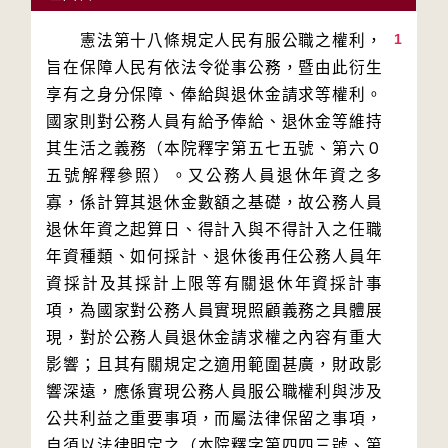
1
　　憲法第十八條規定人民有服公職之權利，
旨在保障人民有依法令從事公務，暨由此衍生
享有之身分保障、俸給與退休金請求等權利。
國家則對公務人員有給予俸給、退休金等維持
其生活之義務（本院釋字第五七五號、第六０
五號解釋參照）。又公務人員退休年資之多
寡，係計算其退休金數額之基礎，故公務人員
退休年資之起算日、得計入與不得計入之任職
年資種類、如何採計、退休後再任公務人員年
資採計及其採計上限等有關退休年資採計事
項，為國家對公務人員實現照顧義務之具體展
現，對於公務人員退休金請求權之內容有重大
影響；且其有關規定之適用範圍甚廣，財政影
響深遠，應係實現公務人員服公職權利與涉及
公共利益之重要事項，而屬法律保留之事項，
自須以法律明定之（本院釋字第四四三號、第