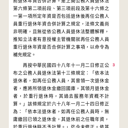
前退休年資合併計算。是上開公務人員退休法
第六條第二項前段、第三項前段及第十六條之
一第一項所定年資是否包括退休後再任公務人
員重行退休年資合併計算之規定，法條文義尚
非明確，且無從依公務人員退休法整體解釋，
推知立法者有意授權主管機關就再任公務人員
重行退休年資是否合併計算之事項，以命令為
3
　　再按中華民國四十八年十一月二日修正公
布之公務人員退休法第十三條規定：「依本法
退休者，如再任公務人員，其曾領一次退休金
者，應將所領退休金繳回國庫，其領月退休金
者，於重行退休時，其過去服務年資概不計
算。」該條規定於六十八年一月二十四日修正
為：「依本法退休者，如再任公務人員時，無
庸繳回已領之退休金，其退休前之任職年資，
於重行退休時不予計算。」迄今未修正。依其