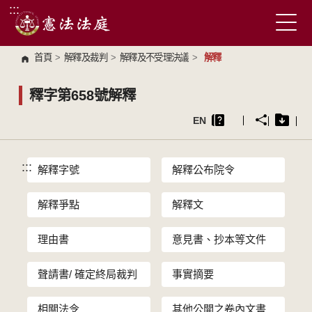
:::
跳到主要內容區塊
首頁
>
解釋及裁判
>
解釋及不受理決議
>
解釋
釋字第658號解釋
EN
:::
解釋字號
解釋公布院令
解釋爭點
解釋文
理由書
意見書、抄本等文件
聲請書/ 確定終局裁判
事實摘要
相關法令
其他公開之卷內文書