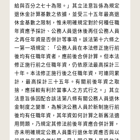
給與百分之七十為限。」其立法意旨係為規定
退休金計算基數之依據，並受三十五年最高退
休金基數之限制，惟未明確規定對於何種任職
年資應予採計、公務人員退休後再任公務人員
之再任年資是否併計等事項。該法第十六條之
一第一項規定：「公務人員在本法修正施行前
後均有任職年資者，應前後合併計算。但本法
修正施行前之任職年資，仍依原法最高採計三
十年。本法修正施行後之任職年資，可連同累
計，最高採計三十五年。有關前後年資之取
捨，應採較有利於當事人之方式行之。」其立
法意旨係因配合該法第八條有關公務人員退休
金制度之變革，為解決公務人員於新制施行前
後均有任職年資，其年資如何計算之新舊法適
用問題，乃規定其修法前後年資應合併計算，
亦未明確規定公務人員重行退休年資應否與以