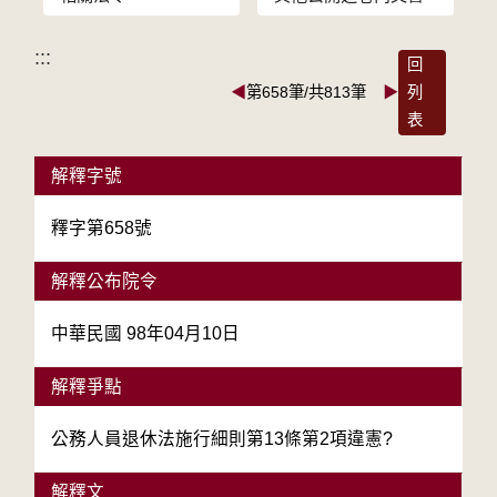
:::
回
◀
第658筆/共813筆
▶
列
表
解釋字號
釋字第658號
解釋公布院令
中華民國 98年04月10日
解釋爭點
公務人員退休法施行細則第13條第2項違憲?
解釋文