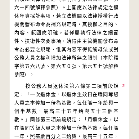
六一四號解釋參照）。上開應以法律規定之退
休年資採計事項，若立法機關以法律授權行政
機關發布命令為補充規定時，其授權之目的、
內容、範圍應明確。若僅屬執行法律之細節
性、技術性次要事項，始得由主管機關發布命
令為必要之規範，惟其內容不得牴觸母法或對
公務人員之權利增加法律所無之限制（本院釋
字第五六八號、第六五０號、第六五七號解釋
2
　　按公務人員退休法第六條第二項前段規
定：「一次退休金，以退休生效日在職同等級
人員之本俸加一倍為基數，每任職一年給與一
個半基數，最高三十五年給與五十三個基
數。」同條第三項前段規定：「月退休金，以
在職同等級人員之本俸加一倍為基數，每任職
一年，照基數百分之二給與，最高三十五年，