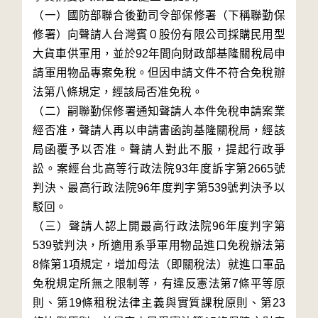
（一）國防部聯合後勤司令部保修署（下稱聯勤保
修署）向聲請人台灣賓０股份有限公司採購民用型
大貨車供軍用，並於92年間向財政部基隆關稅局申
請軍用物品專案免稅。但因申請文件不符合免稅辦
法第八條規定，經該局否准免稅。

（二）嗣聯勤保修署通知聲請人本件免稅申請案業
經否准，聲請人再以申請書函詢基隆關稅局，經該
局函覆予以否准。聲請人對此不服，提起行政爭
訟。案經台北高等行政法院93年度訴字第2665號
判決、最高行政法院96年度判字第539號判決予以
駁回。

（三）聲請人認上開最高行政法院96年度判字第
539號判決，所適用系爭軍用物品進口免稅辦法第
8條第1項規定，增加母法（即關稅法）就進口軍品
免稅規定所無之限制等，有違反憲法第7條平等原
則、第19條租稅法律主義與實質課稅原則、第23