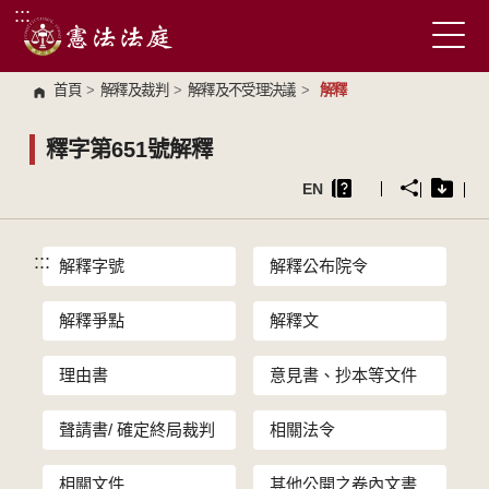
:::
跳到主要內容區塊
首頁
>
解釋及裁判
>
解釋及不受理決議
>
解釋
釋字第651號解釋
EN
:::
解釋字號
解釋公布院令
解釋爭點
解釋文
理由書
意見書、抄本等文件
聲請書/ 確定終局裁判
相關法令
相關文件
其他公開之卷內文書