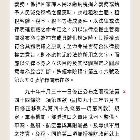
義務，係指國家課人民以繳納稅捐之義務或給
予人民減免稅捐之優惠時，應就租稅主體、租
稅客體、稅基、稅率等構成要件，以法律或法
律明確授權之命令定之。如以法律授權主管機
關發布命令為補充或具體化規定時，其授權應
符合具體明確之原則；至命令是否符合法律授
權之意旨，則不應拘泥於法條所用之文字，而
應以法律本身之立法目的及其整體規定之關聯
意義為綜合判斷，迭經本院釋字第五０六號及
2
　　九十年十月三十一日修正公布之關稅法第
四十四條第一項第四款（嗣於九十三年五月五
日修正移列為第四十九條第一項第四款）規
定，軍事機關、部隊進口之軍用武器、裝備、
車輛、艦艇、航空器與其附屬品，及專供軍用
之物資，免稅。同條第三項並授權財政部就上