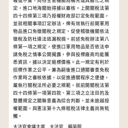
報或不實，尚待主管機關為補充或具體化之規
定，進口地海關始得據以審核。上開關稅法第
四十四條第三項乃授權財政部訂定免稅範圍，
並就相關事項訂定辦法，俾有效執行前開軍用
物品進口免徵關稅之規定，促使稽徵機關依法
徵稅及防杜違法逃漏稅捐。前述免稅辦法第八
條第一項之規定，使進口軍用物品是否依法申
請免稅之情事公開揭露，參與投標廠商均能獲
悉資訊，據以決定競標價格。此一規定有利於
招標作業之公平，兼為嗣後進口通關審查免稅
作業時之審核依據，以促進通關程序之便捷，
屬執行關稅法所必要之規範，就前開關稅法第
四十四條第一項第四款、第三項之立法目的及
整體規定之關聯意義為綜合判斷，並未逾越授
權範圍，與憲法第十九條租稅法律主義尚無牴