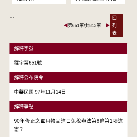
:::
回
◀
第651筆/共813筆
▶
列
表
解釋字號
釋字第651號
解釋公布院令
中華民國 97年11月14日
解釋爭點
90年修正之軍用物品進口免稅辦法第8條第1項違
憲？