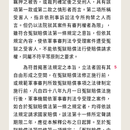
羈押之被告，或裁判確定後之受刑人，具有該
項第一款或第二款之情形者而言。第二項所稱
受害人，指非依刑事訴訟法令所拘禁之人而
言。但仍以法院就其案件有審判權者為限」，
雖符合冤獄賠償法第一條規定之意旨，但依其
規定內容，使依軍事審判法令受理案件遭受冤
獄之受害人，不能依冤獄賠償法行使賠償請求
5
　　為符首揭憲法規定之本旨，立法者固有其
自由形成之空間，在冤獄賠償法修正施行前，
或規範軍事審判所致冤獄賠償事項之法律制定
施行前，凡自四十八年九月一日冤獄賠償法施
行後，軍事機關依軍事審判法令受理之案件，
如合於冤獄賠償法第一條之規定者，均得依該
法規定請求國家賠償，該法第十一條所定聲請
期限二年，應從本解釋公布之日起算。至於冤