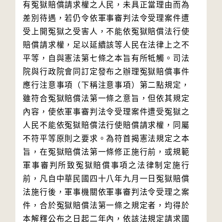
有冤獄賠償請求權之人民，未具正當理由而為
差別待遇，若仍令依軍事審判法令受理案件遭
受上開冤獄之受害人，不能依冤獄賠償法行使
賠償請求權，足以延續該等人民在法律上之不
平等，自與憲法第七條之本旨有所牴觸。司法
院與行政院會同訂定發布之辦理冤獄賠償事件
應行注意事項（下稱注意事項）第二點規定，
雖符合冤獄賠償法第一條之意旨，但依其規定
內容，使依軍事審判法令受理案件遭受冤獄之
人民不能依冤獄賠償法行使賠償請求權，同屬
不符平等原則之要求。為符首揭憲法規定之本
旨，在冤獄賠償法第一條修正施行前，或規範
軍事審判所致冤獄賠償事項之法律制定施行
前，凡自中華民國四十八年九月一日冤獄賠償
法施行後，軍事機關依軍事審判法令受理之案
件，合於冤獄賠償法第一條之規定者，均得於
本解釋公布之日起二年內，依該法規定請求國