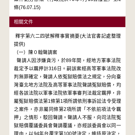
條(76.07.15)
相關文件
 釋字第六二四號解釋事實摘要(大法官書記處整理
提供)

（一）陳０翰聲請案

  聲請人因涉嫌貪污，於89年間，經地方軍事法院
裁定予以羈押計316日。嗣該案經高等軍事法院改
判無罪確定，聲請人依冤獄賠償法之規定，分向臺
灣臺北地方法院及高等軍事法院聲請冤獄賠償，均
經各該法院以軍事法院依軍事審判法裁定羈押，非
屬冤獄賠償法第1條第1項所謂依刑事訴訟法令受理
之案件，亦非屬同條第2項所謂「不依前項法令羈
押」之情形，駁回聲請。聲請人不服，向司法院冤
獄賠償覆議委員會聲請覆議，亦經該委員會以同一
理由，以94年台覆字第100號決定，維持原決定，