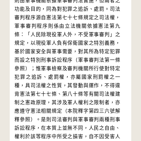
則由軍事機關依據軍事審判法實施，但兩者之
功能及目的，同為對犯罪之追訴、處罰。司法
審判程序源自憲法第七十七條規定之司法權，
軍事審判程序則係由立法機關依據憲法第九
條：「人民除現役軍人外，不受軍事審判」之
規定，以現役軍人負有保衛國家之特別義務，
基於國家安全與軍事需要，對其所為特定犯罪
而設之特別刑事訴訟程序（軍事審判法第一條
參照）；惟軍事檢察及審判機關所行使對特定
犯罪之追訴、處罰權，亦屬國家刑罰權之一
種，具司法權之性質，其發動與運作，不得違
背憲法第七十七條、第八十條等有關司法權建
制之憲政原理，其涉及軍人權利之限制者，亦
應遵守憲法相關規定（本院釋字第四三六號解
釋參照）。是則司法審判與軍事審判兩種刑事
訴訟程序，在本質上並無不同，人民之自由、
權利於該等程序中所受之損害，自不因受害人