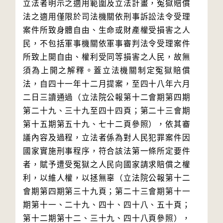
立法者明示之適用範圍及立法計畫，冤獄賠償
法之適用僅限於司法機關依刑事訴訟法令受理
案件所致身體自由、生命或財產權受損害之人
民，不包括軍事機關依軍事審判法令受理案件
所致上開自由、權利受同等損害之人民，故無
須為上開之解釋。蓋立法機關制定冤獄賠償
法，自四十一年十二月提案，至四十八年六月
二日三讀通過（立法院公報第十二會期第四期
第二十九、三十九至四十四頁；第二十三會期
第十五期第五十九、七十二頁參照），依其審
議內容及過程，立法者係為對人民犯罪案件因
國家實施刑事程序，符合該法第一條所定要件
者，賦予遭受冤獄之人民向國家請求賠償之權
利，以維人權，以拯無辜（立法院公報第十二
會期第四期第三十九頁；第二十三會期第十一
期第十一、二十九、四十、四十八、五十頁；
第十二期第十二、三十九、四十八頁參照），