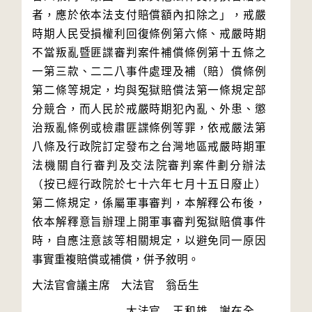
者，應於依本法支付賠償額內扣除之」，戒嚴
時期人民受損權利回復條例第六條、戒嚴時期
不當叛亂暨匪諜審判案件補償條例第十五條之
一第三款、二二八事件處理及補（賠）償條例
第二條等規定，均與冤獄賠償法第一條規定部
分競合，而人民於戒嚴時期犯內亂、外患、懲
治叛亂條例或檢肅匪諜條例等罪，依戒嚴法第
八條及行政院訂定發布之台灣地區戒嚴時期軍
法機關自行審判及交法院審判案件劃分辦法
（按已經行政院於七十六年七月十五日廢止）
第二條規定，係屬軍事審判，本解釋公布後，
依本解釋意旨辦理上開軍事審判冤獄賠償事件
時，自應注意該等相關規定，以避免同一原因
　　　　　　　　大法官　王和雄　謝在全　