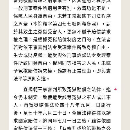
審判機關審理之刑事案件，因其適用之程序與
一般刑事案件所適用者有別，救濟功能不足，
保障人民身體自由，未若正常狀態下司法程序
之周全（本院釋字第四七七號解釋參照），對
於其致生之冤獄受害人，更無不賦予賠償請求
權之理。是根據冤獄賠償制度之目的，立法者
若對依軍事審判法令受理案件所致身體自由、
生命或財產權，遭受與依刑事訴訟法令受理案
件所致同類自由、權利同等損害之人民，未賦
予冤獄賠償請求權，難謂有正當理由，即與憲
4
　　查規範軍事審判所致冤獄賠償之法律，迄
今仍未制定，致使遭受該等冤獄之軍人或非軍
人，自冤獄賠償法於四十八年九月一日施行
後，至七十年六月三十日，全無法律得據以請
求國家賠償，迨同年七月一日之後，雖得依國
家賠償法第十三條：「有審判或追訴職務之公