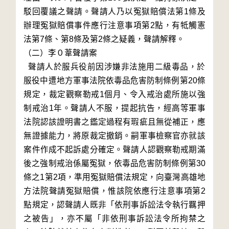
駁回覆議之聲請。聲請人乃以冤獄賠償法第1條及
辦理冤獄賠償事件應行注意事項第2點，有牴觸憲
法第7條、第8條及第2條之疑義，聲請解釋。

（二）李０葦聲請案

  聲請人於服兵役前因涉嫌非法施用二級毒品，於
服役中遭地方軍事法院依毒品危害防制條例第20條
規定，裁定觀察勒戒1個月、令入戒治處所施以強
制戒治1年。聲請人不服，提起抗告，經高等軍事
法院認該證明書之鑑定過程有瑕疵且無從補正，應
無證據能力，將原裁定撤銷。嗣軍事檢察官亦就該
案件作成不起訴處分確定。聲請人認觀察勒戒期滿
後之強制戒治係屬冤獄，依毒品危害防制條例第30
條之1第2項，準用冤獄賠償法規定，向臺灣高雄地
方法院聲請冤獄賠償，惟該院依應行注意事項第2
點規定，認聲請人既非「依刑事訴訟法令執行羈押
之被告」，亦不屬「非依刑事訴訟法令所拘禁之