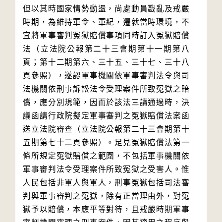
但以其時國家情勢動盪，尚處動員戡亂及戒嚴
時期，為維持軍令、軍紀，遷就當時環境，不
宜將軍事審判冤獄賠償事項同時訂入冤獄賠償
法（立法院公報第二十三會期第十一期第八
頁；第十二期第六、三十五、三十七、三十八
頁參照），遂認軍事機關依軍事審判法令與司
法機關依刑事訴訟法令受理案件所致冤獄之賠
償，應分別規範，因而於該法三讀通過時，決
議函請行政院擬定軍事審判之冤獄賠償法案函
送立法院審查（立法院公報第二十三會期第十
五期第七十二頁參照）。足見冤獄賠償法第一
條所規定冤獄賠償之範圍，不包括軍事機關依
軍事審判法令受理案件所致冤獄之受害人。惟
人民包括非軍人與軍人，刑事冤獄包括司法審
判與軍事審判之冤獄，除有正當理由外，對冤
獄予以賠償，本應平等對待，且戒嚴時期軍事