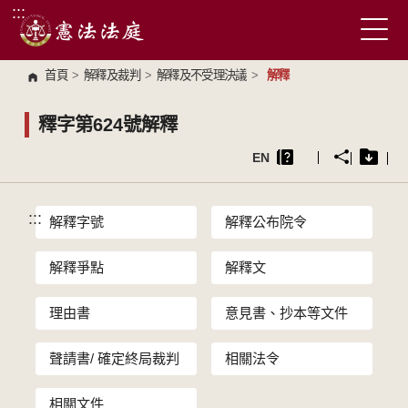
:::
跳到主要內容區塊
首頁
>
解釋及裁判
>
解釋及不受理決議
>
解釋
釋字第624號解釋
EN
:::
解釋字號
解釋公布院令
解釋爭點
解釋文
理由書
意見書、抄本等文件
聲請書/ 確定終局裁判
相關法令
相關文件