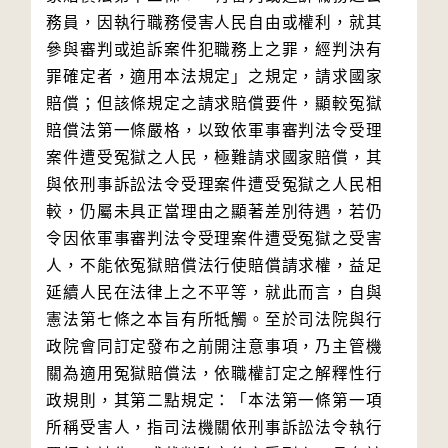
務員，因執行職務侵害人民自由或權利，就其
參與審判或追訴案件犯職務上之罪，經判決有
罪確定者，適用本法規定」之規定，請求國家
賠償；但該條規定之請求賠償要件，顯較冤獄
賠償法第一條嚴格，以致依軍事審判法令受理
案件遭受冤獄之人民，極難請求國家賠償，其
與依刑事訴訟法令受理案件遭受冤獄之人民相
較，仍屬未具正當理由之顯著差別待遇，若仍
令因依軍事審判法令受理案件遭受冤獄之受害
人，不能依冤獄賠償法行使賠償請求權，益足
延續人民在法律上之不平等，就此而言，自與
憲法第七條之本旨有所牴觸。至於司法院與行
政院會同訂定發布之前開注意事項，乃主管機
關為適用冤獄賠償法，依職權訂定之解釋性行
政規則，其第二點規定：「本法第一條第一項
所稱受害人，指司法機關依刑事訴訟法令執行