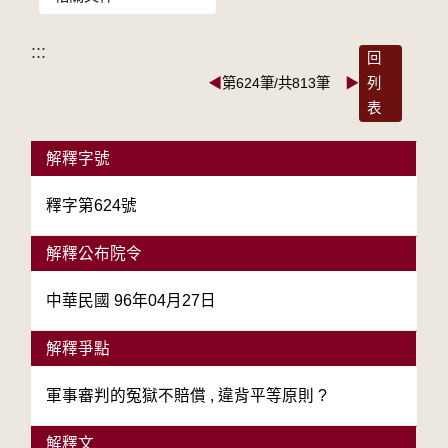
:::
回
◀
第624筆/共813筆
▶
列
表
解釋字號
釋字第624號
解釋公布院令
中華民國 96年04月27日
解釋爭點
軍事審判的冤獄不賠償 , 違背平等原則 ?
解釋文