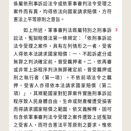
係屬依刑事訴訟法令或依軍事審判法令受理之
案件而有異，均得依法向國家請求賠償，方符
3
　　如上所述，軍事審判法既屬特別之刑事訴
訟法，冤獄賠償法第一條規定：「依刑事訴訟
法令受理之案件，具有左列情形之一者，受害
人得依本法請求國家賠償：一、不起訴處分或
無罪之判決確定前，曾受羈押者。二、依再審
或非常上訴程序判決無罪確定前，曾受羈押或
刑之執行者（第一項）。不依前項法令之羈
押，受害人亦得依本法請求國家賠償（第二
項）」，其規範國家對犯罪案件實施刑事訴訟
程序致人民身體自由、生命或財產權遭受損害
而得請求國家賠償之範圍，依文義解釋，固可
包含依軍事審判法令受理之案件遭致上述冤獄
之受害人，而符合憲法平等原則之要求。惟依