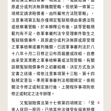
獄賠償法第四條第一項規定：「冤獄賠償，由
原處分或判決無罪機關管轄。但依第一條第二
項規定請求賠償者，由所屬地方法院管轄」，
注意事項第五點亦僅規定冤獄賠償由普通法院
或檢察署管轄，於本解釋公布後，該等管轄規
範均有不足，依軍事審判法令受理案件致生之
冤獄賠償事件，其原處分或判決無罪或原受理
之軍事檢察或審判機關，已因軍事審判法於八
十八年十月二日修正公布而裁撤或改組，自應
由承受其業務之軍事檢察署或法院管轄，有關
該類冤獄賠償事件之初審組織、決定方式及決
定書之送達，得依注意事項第十三點、第十四
點規定意旨，準用軍事審判法相關規定。俟相
關法令修正或制定施行後，上開程序事項則依
6
　　又冤獄賠償法第十七條第四項規定：「受
害人就同一原因，已依其他法律受有損害賠償