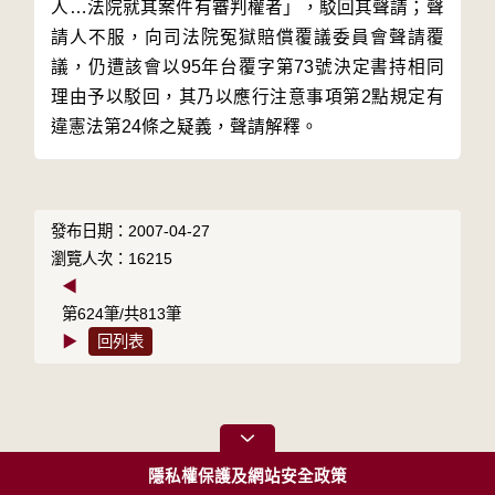
人…法院就其案件有審判權者」，駁回其聲請；聲
請人不服，向司法院冤獄賠償覆議委員會聲請覆
議，仍遭該會以95年台覆字第73號決定書持相同
理由予以駁回，其乃以應行注意事項第2點規定有
發布日期：2007-04-27
瀏覽人次：16215
◀
第624筆/共813筆
▶
回列表
隱私權保護及網站安全政策