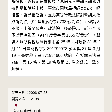
所得稅，經核定補徵稅額 7 萬餘元。聲請人請求改
按列舉扣除額申報，臺北市國稅局拒絕其請求，經
復查、訴願後起訴，臺北高等行政法院對聲請人為
敗訴判決（92 年度簡字第 733 號判決），聲請人
不服，上訴至最高行政法院，經該院以上訴不合法
予以程序駁回（94 年度裁字第 1365 號裁定）。聲
請人以所得稅法施行細則第 25 條、財政部 81 年 2 
月 11 日臺財稅字第801799973 號函與 87 年 3 月 
19 日臺財稅字第 871934606 號函，有牴觸憲法第 
7條、第 15 條、第 19 條及第 23 條之疑義，聲請
發布日期：2006-07-28
瀏覽人次：12198
◀
第615筆/共813筆