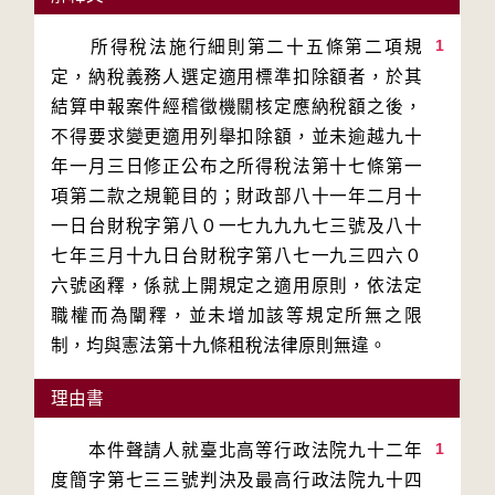
1
　　所得稅法施行細則第二十五條第二項規
定，納稅義務人選定適用標準扣除額者，於其
結算申報案件經稽徵機關核定應納稅額之後，
不得要求變更適用列舉扣除額，並未逾越九十
年一月三日修正公布之所得稅法第十七條第一
項第二款之規範目的；財政部八十一年二月十
一日台財稅字第八０一七九九九七三號及八十
七年三月十九日台財稅字第八七一九三四六０
六號函釋，係就上開規定之適用原則，依法定
職權而為闡釋，並未增加該等規定所無之限
制，均與憲法第十九條租稅法律原則無違。
理由書
1
　　本件聲請人就臺北高等行政法院九十二年
度簡字第七三三號判決及最高行政法院九十四