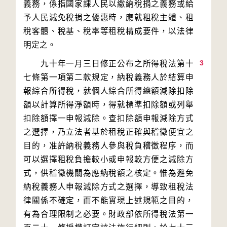
義務，係指國家課人民以繳納稅捐之義務或給
予人民減免稅捐之優惠時，應就租稅主體、租
稅客體、稅基、稅率等租稅構成要件，以法律
3
　　九十年一月三日修正公布之所得稅法第十
七條第一項第二款規定，納稅義務人於結算申
報綜合所得稅，就個人綜合所得總額減除扣除
額以計算所得淨額時，得就標準扣除額或列舉
扣除額擇一申報減除。查扣除額申報減除方式
之選擇，乃立法者基於租稅正確與稽徵便宜之
目的，准許納稅義務人參與稅負稽徵程序，而
可以選擇租稅負擔較小或申報較方便之減除方
式，供稽徵機關為應納稅額之核定。惟為避免
納稅義務人申報減除方式之選擇，導致租稅法
律關係不確定，而不能實現上述規範之目的，
有為合理限制之必要。財政部依所得稅法第一