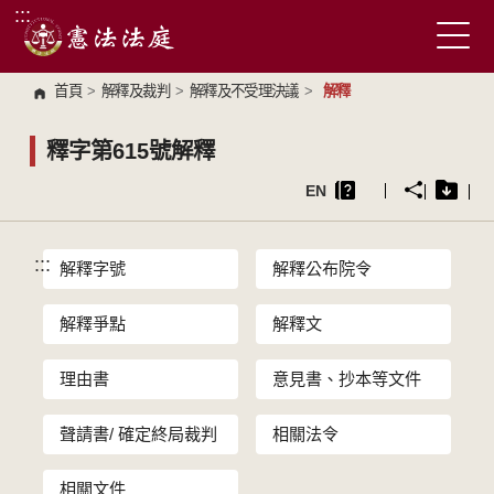
:::
跳到主要內容區塊
首頁
>
解釋及裁判
>
解釋及不受理決議
>
解釋
釋字第615號解釋
EN
:::
解釋字號
解釋公布院令
解釋爭點
解釋文
理由書
意見書、抄本等文件
聲請書/ 確定終局裁判
相關法令
相關文件