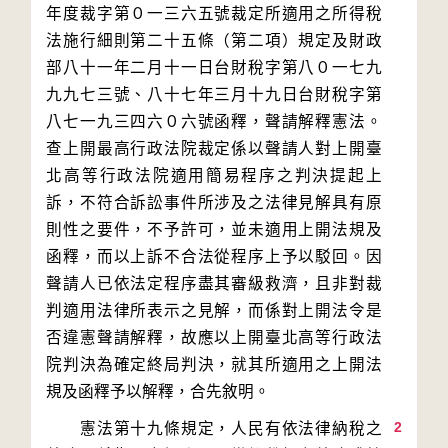
年度裁字第０一三六五號裁定所適用之所得稅
法施行細則第二十五條（第二項）規定及財政
部八十一年二月十一日台財稅字第八０一七九
九九七三號、八十七年三月十九日台財稅字第
八七一九三四六０六號函釋，聲請解釋憲法。
查上開最高行政法院裁定係以聲請人對上開臺
北高等行政法院適用簡易程序之判決提起上
訴，不符合訴訟事件所涉及之法律見解具有原
則性之要件，不予許可，並未適用上開法規及
函釋，而以上訴不合法從程序上予以駁回。因
聲請人已依法定程序盡其審級救濟，且非對裁
判適用法律所表示之見解，而係對上開法令是
否違憲聲請解釋，故應以上開臺北高等行政法
院判決為確定終局判決，就其所適用之上開法
2
　　憲法第十九條規定，人民有依法律納稅之