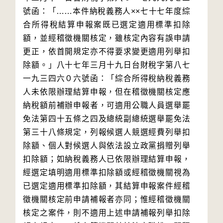
號函：「……本件納稅義務人××七十七年度綜
合所得稅結算申報案既已選定適用標準扣除
額，並經稽徵機關核定，雖核定內容有誤申請
更正，依首開規定亦不得要求變更適用列舉扣
除額。」八十七年三月十九日台財稅字第八七
一九三四六０六號函：「綜合所得稅納稅義務
人未依限辦理結算申報，但在稽徵機關核定應
納稅額前補辦申報者，可適用公職人員選舉罷
免法第四十五條之四及總統副總統選舉罷免法
第三十八條規定，列報候選人競選經費列舉扣
除額、個人對候選人與依法設立政黨捐贈列舉
扣除額；如納稅義務人已依限辦理結算申報，
經選定填明適用標準扣除額或經稽徵機關視為
已選定適用標準扣除額，其結算申報案件經稽
徵機關核定前申請補報者亦同；惟經稽徵機關
核定之案件，則不適用上述申請補報列舉扣除