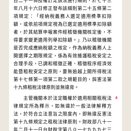
百二十一條授權訂定該法施行細則，於七十三
年八月十六日修正發布該細則第二十五條第二
項規定：「經納稅義務人選定適用標準扣除
額，或依前項規定視為已選定適用標準扣除額
者，於其結算申報案件經稽徵機關核定後，不
得要求變更適用列舉扣除額。」乃以稽徵機關
是否完成應納稅額之核定，作為納稅義務人上
開選擇之期限規定，係為有效維護租稅安定之
合理手段，已調和稽徵正確、稽徵程序經濟效
能暨租稅安定之原則，要無逾越上開所得稅法
第十七條第一項第二款之規範目的，與憲法第
4
　　主管機關本於法定職權於適用相關租稅法
律規定所為釋示，如無違於一般法律解釋方
法，於符合立法意旨之限度內，即無違反憲法
第十九條規定之租稅法律原則。財政部八十一
年二月十一日台財稅字第八０一七九九九七三