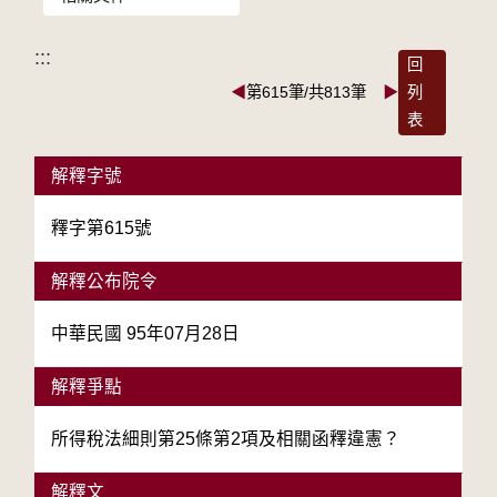
:::
回
◀
第615筆/共813筆
▶
列
表
解釋字號
釋字第615號
解釋公布院令
中華民國 95年07月28日
解釋爭點
所得稅法細則第25條第2項及相關函釋違憲？
解釋文