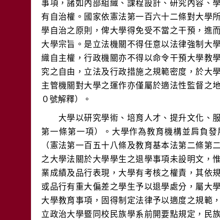
事項，諸如內部組織、課程設計、研究內容、
有自治權。國家依憲法第一百六十二條對大學
學自治之原則，俾大學得免受不當之干預，進
大學宗旨。是立法機關不得任意以法律強制大
織自主權，行政機關亦不得以命令干預大學教
究之自由，立法及行政措施之規範密度，於大
主管機關對大學之運作亦僅屬於適法性監督之
　　大學以研究學術、培育人才、提升文化、
第一條第一項）。大學作為教育機構並肩負發
（憲法第一百五十八條及教育基本法第二條第
之大學法關於大學學生之退學事項未設明文，
業成績及品行表現，大學有考核之權責，其依
或品行有重大偏差之學生予以退學處分，屬大
大學教育事項，固得制定法律予以適度之規範
立政治大學暨同校民族學系前開要點規定，民