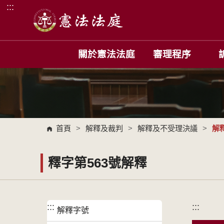
:::
跳到主要內容區塊
關於憲法法庭
審理程序
首頁
>
解釋及裁判
>
解釋及不受理決議
>
解
釋字第563號解釋
:::
:::
解釋字號