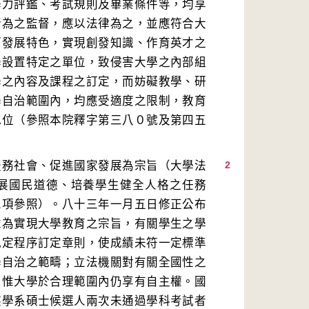
學力評鑑、考試規則及畢業條件等，均享
所為之監督，應以法律為之，並應符合大
而發展特色，實現創發知識、作育英才之
學設置特定之單位，致侵害大學之內部組
學之內容及課程之訂定，而妨礙教學、研
學自治範圍內，均應受適度之限制，教育
地位（參照本院釋字第三八０號及第四五
服務社會、促進國家發展為宗旨（大學法
2
展國民道德、培養學生健全人格之任務
二項參照）。八十三年一月五日修正公布
惟為實現大學教育之宗旨，有關學生之學
規定程序訂定章則，使成績未符一定標準
學自治之範疇；立法機關對有關全國性之
，惟大學於合理範圍內仍享有自主權。國
族學系碩士候選人兩次未通過學科考試者