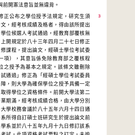
修正公布之學位授予法規定，研究生須
3
論文，經考核成績及格者，得由該所提出
士學位候選人考試通過，經教育部覆核無
。上開規定於八十三年四月二十七日修正
應修課程，提出論文，經碩士學位考試委
一項），其意旨係免除教育部之覆核程
位之授予為基本之規定。該條文雖刪除
考試通過」修正為「經碩士學位考試委員
保障，則大學為確保學位之授予具備一定
關取得學位之資格條件。前開大學法第二
修業期滿，經考核成績合格，由大學分別
治大學校務會議於八十五年六月十四日通
各系所得自訂碩士班研究生於提出論文前
族學系並於八十五年九月十九日修訂該系
科考試，此項資格考試要點之訂定，未逾