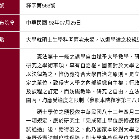
號
釋字第563號
布院令
中華民國 92年07月25日
點
大學就碩士生學科考兩次未過，以退學論之校規
　　憲法第十一條之講學自由賦予大學教學、
研究之學術事項，享有自治權。國家對於大學
以法律為之，惟仍應符合大學自治之原則。是
定之單位，致侵害大學之內部組織自主權；行
及課程之訂定，而妨礙教學、研究之自由，立
　　碩士學位之頒授依中華民國八十三年四月
一項規定，應於研究生「完成碩士學位應修課
試通過」後，始得為之，此乃國家本於對大學
治既受憲法制度性保障，則大學為確保學位之