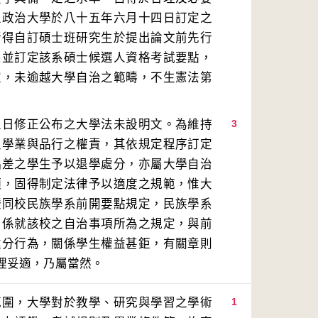
立政治大學於八十五年六月十四日訂定之
所得自訂碩士班研究生於提出論文前先行
系並訂定該系碩士候選人資格考試要點，
定，未逾越大學自治之範疇，不生憲法第
五日修正公布之大學法未設明文。為維持
3
生學業與品行之權責，其依規定程序訂定
偏差之學生予以退學處分，亦屬大學自治
項，固得制定法律予以適度之規範，惟大
暨同校民族學系前開要點規定，民族學系
，係就該校之自治事項所為之規定，與前
處分行為，關係學生權益甚鉅，有關章則
範圍，大學對於教學、研究與學習之學術
1