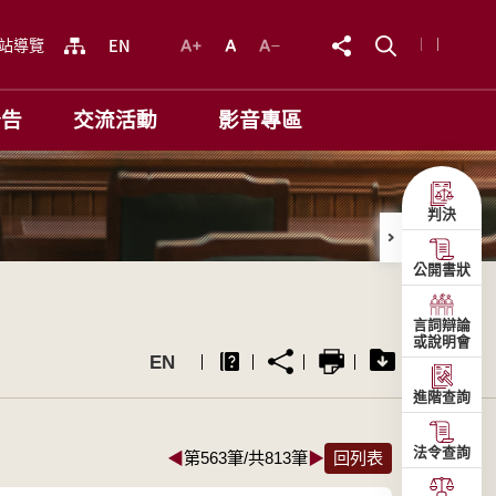
站導覽
公告
交流活動
影音專區
判決
公開書狀
言詞辯論
或說明會
EN
進階查詢
法令查詢
◀
第563筆/共813筆
▶
回列表