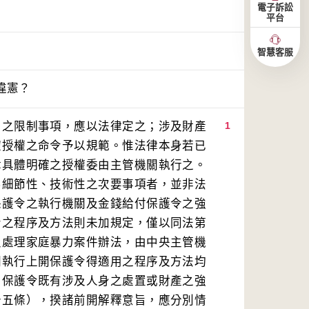
電子訴訟
平台
智慧客服
違憲？
由之限制事項，應以法律定之；涉及財產
1
確授權之命令予以規範。惟法律本身若已
律具體明確之授權委由主管機關執行之。
屬細節性、技術性之次要事項者，並非法
保護令之執行機關及金錢給付保護令之強
令之程序及方法則未加規定，僅以同法第
及處理家庭暴力案件辦法，由中央主管機
關執行上開保護令得適用之程序及方法均
，保護令既有涉及人身之處置或財產之強
十五條），揆諸前開解釋意旨，應分別情