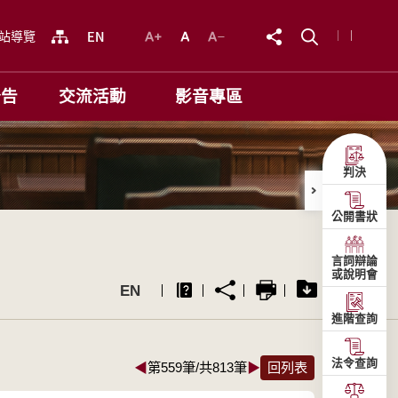
站導覽
公告
交流活動
影音專區
判決
公開書狀
言詞辯論
或說明會
EN
進階查詢
法令查詢
◀
第559筆/共813筆
▶
回列表