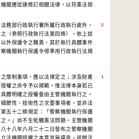
關機關應從速修訂相關法律，以符憲法保
為法務部行政執行署所屬行政執行處外，
2
為之（參照行政執行法第四條），依上述
付以外保護令之職責，其於執行具體事件
警察機關執行保護令得準用行政執行法規
由之限制事項，應以法律定之；涉及財產
1
確授權之命令予以規範。惟法律本身若已
律具體明確之授權委由主管機關執行之。
屬細節性、技術性之次要事項者，並非法
法第五十二條規定：「警察機關執行保護
定之。」尚不生牴觸憲法問題。主管機關
國八十八年六月二十二日發布之警察機關
與立法機關授權之本意並無違背，該辦法