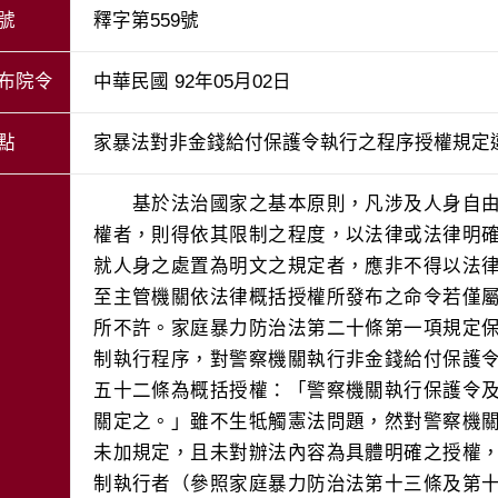
號
釋字第559號
布院令
中華民國 92年05月02日
點
家暴法對非金錢給付保護令執行之程序授權規定
　　基於法治國家之基本原則，凡涉及人身自
權者，則得依其限制之程度，以法律或法律明
就人身之處置為明文之規定者，應非不得以法
至主管機關依法律概括授權所發布之命令若僅
所不許。家庭暴力防治法第二十條第一項規定
制執行程序，對警察機關執行非金錢給付保護
五十二條為概括授權：「警察機關執行保護令
關定之。」雖不生牴觸憲法問題，然對警察機
未加規定，且未對辦法內容為具體明確之授權
制執行者（參照家庭暴力防治法第十三條及第