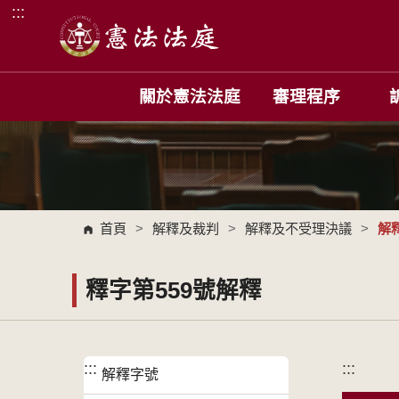
:::
跳到主要內容區塊
關於憲法法庭
審理程序
首頁
>
解釋及裁判
>
解釋及不受理決議
>
解
釋字第559號解釋
:::
:::
解釋字號