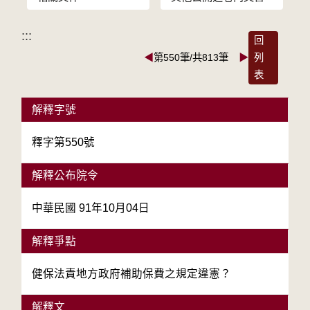
:::
回
◀
第550筆/共813筆
▶
列
表
解釋字號
釋字第550號
解釋公布院令
中華民國 91年10月04日
解釋爭點
健保法責地方政府補助保費之規定違憲？
解釋文