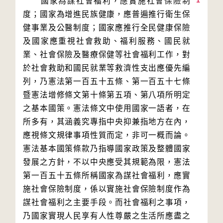
1
　　國家為謀社會福利，應實施社會保險制
度；國家為增進民族健康，應普遍推行衛生保
健事業及公醫制度；國家應推行全民健康保險
及國家應重視社會救助、福利服務、國民就
業、社會保險及醫療保健等社會福利工作，對
於社會救助和國民就業等救濟性支出應優先編
列，乃憲法第一百五十五條、第一百五十七條
暨憲法增修條文第十條第五項、第八項所明定
之基本國策。憲法條文中使用國家一語者，在
所多有，其涵義究專指中央抑兼指地方在內，
應視條文規律事項性質而定，非可一概而論。
憲法基本國策條款乃指導國家政策及整體國家
發展之方針，不以中央應受其規範為限，憲法
第一百五十五條所稱國家為謀社會福利，應實
施社會保險制度，係以實施社會保險制度作為
謀社會福利之主要手段。而社會福利之事項，
乃國家實現人民享有人性尊嚴之生活所應盡之