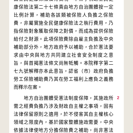
康保險法第二十七條責由地方自治團體按一定
比例計算，補助各該類被保險人負擔之保險
費，非屬實施全民健康保險法之執行費用，乃
指保險對象獲取保障之對價，而成為提供保險
給付之財源。此項保險費除由雇主負擔及中央
補助部分外，地方政府予以補助，合於憲法要
求由中央與地方共同建立社會安全制度之意
旨，與首揭憲法條文尚無牴觸。本院釋字第二
七九號解釋亦本此意旨，認省（市）政府負擔
勞工保險補助費乃其在勞工福利上應負之義務
2
　　地方自治團體受憲法制度保障，其施政所
需之經費負擔乃涉及財政自主權之事項，固有
法律保留原則之適用，於不侵害其自主權核心
領域之限度內，基於國家整體施政需要，中央
依據法律使地方分擔保險費之補助，尚非憲法