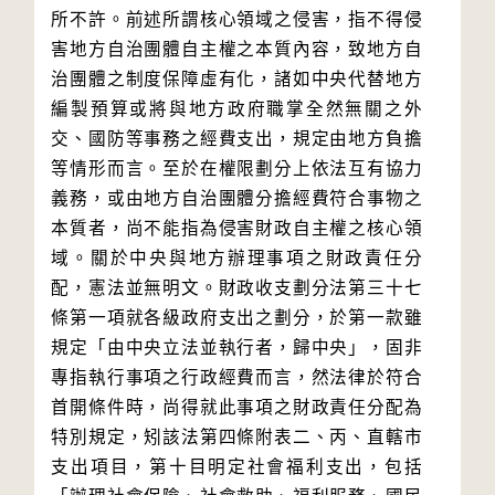
所不許。前述所謂核心領域之侵害，指不得侵
害地方自治團體自主權之本質內容，致地方自
治團體之制度保障虛有化，諸如中央代替地方
編製預算或將與地方政府職掌全然無關之外
交、國防等事務之經費支出，規定由地方負擔
等情形而言。至於在權限劃分上依法互有協力
義務，或由地方自治團體分擔經費符合事物之
本質者，尚不能指為侵害財政自主權之核心領
域。關於中央與地方辦理事項之財政責任分
配，憲法並無明文。財政收支劃分法第三十七
條第一項就各級政府支出之劃分，於第一款雖
規定「由中央立法並執行者，歸中央」，固非
專指執行事項之行政經費而言，然法律於符合
首開條件時，尚得就此事項之財政責任分配為
特別規定，矧該法第四條附表二、丙、直轄市
支出項目，第十目明定社會福利支出，包括