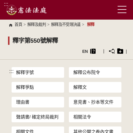
:::
跳到主要內容區塊
首頁
>
解釋及裁判
>
解釋及不受理決議
>
解釋
釋字第550號解釋
EN
:::
解釋字號
解釋公布院令
解釋爭點
解釋文
理由書
意見書、抄本等文件
聲請書/ 確定終局裁判
相關法令
相關文件
其他公開之卷內文書