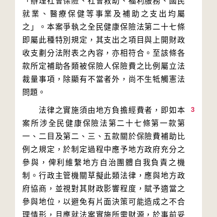
「辦理社會保險、社會救助、福利服務、國民
就業、醫療保健等事業及補助之支出均屬
之」。本案爭執之全民健康保險法第二十七條
即屬此種特別規定，其支出之項目與上開財政
收支劃分法附表之內容，亦相符合。至該條各
款所定補助各類被保險人保險費之比例屬立法
裁量事項，除顯有不當者外，尚不生牴觸憲法
3
　　法律之實施須由地方負擔經費者，即如本
案所涉全民健康保險法第二十七條第一款第
一、二目及第二、三、五款關於保險費補助比
例之規定，於制定過程中應予地方政府充分之
參與，俾利維繫地方自治團體自我負責之機
制。行政主管機關草擬此類法律，應與地方政
府協商，並視對其財政影響程度，賦予適當之
參與地位，以避免有片面決策可能造成之不合
理情形，且應就法案實施所需財源，於事前妥