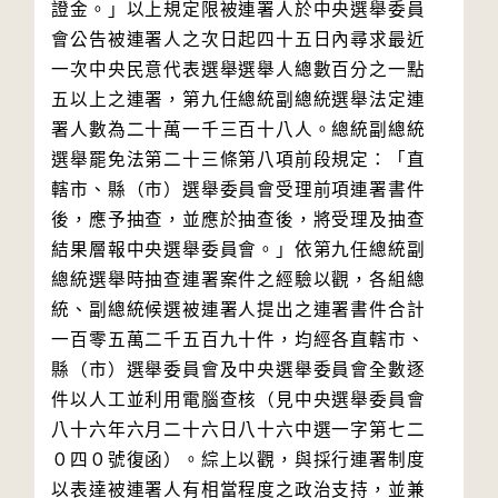
證金。」以上規定限被連署人於中央選舉委員
會公告被連署人之次日起四十五日內尋求最近
一次中央民意代表選舉選舉人總數百分之一點
五以上之連署，第九任總統副總統選舉法定連
署人數為二十萬一千三百十八人。總統副總統
選舉罷免法第二十三條第八項前段規定：「直
轄市、縣（市）選舉委員會受理前項連署書件
後，應予抽查，並應於抽查後，將受理及抽查
結果層報中央選舉委員會。」依第九任總統副
總統選舉時抽查連署案件之經驗以觀，各組總
統、副總統候選被連署人提出之連署書件合計
一百零五萬二千五百九十件，均經各直轄市、
縣（市）選舉委員會及中央選舉委員會全數逐
件以人工並利用電腦查核（見中央選舉委員會
八十六年六月二十六日八十六中選一字第七二
０四０號復函）。綜上以觀，與採行連署制度
以表達被連署人有相當程度之政治支持，並兼