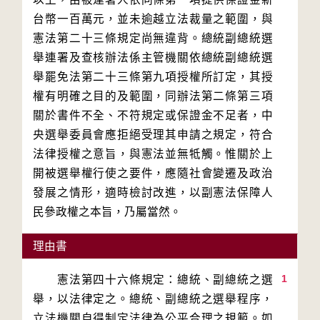
台幣一百萬元，並未逾越立法裁量之範圍，與
憲法第二十三條規定尚無違背。總統副總統選
舉連署及查核辦法係主管機關依總統副總統選
舉罷免法第二十三條第九項授權所訂定，其授
權有明確之目的及範圍，同辦法第二條第三項
關於書件不全、不符規定或保證金不足者，中
央選舉委員會應拒絕受理其申請之規定，符合
法律授權之意旨，與憲法並無牴觸。惟關於上
開被選舉權行使之要件，應隨社會變遷及政治
發展之情形，適時檢討改進，以副憲法保障人
民參政權之本旨，乃屬當然。
理由書
1
　　憲法第四十六條規定：總統、副總統之選
舉，以法律定之。總統、副總統之選舉程序，
立法機關自得制定法律為公平合理之規範。如