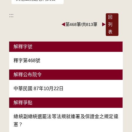
:::
回
◀
第468筆/共813筆
▶
列
表
解釋字號
釋字第468號
解釋公布院令
中華民國 87年10月22日
解釋爭點
總統副總統選罷法等法規就連署及保證金之規定違
憲？