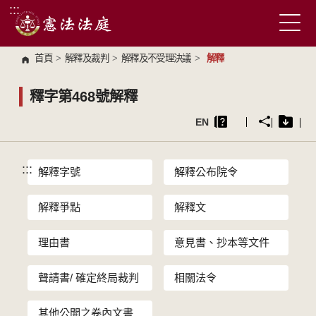
:::
跳到主要內容區塊
首頁
>
解釋及裁判
>
解釋及不受理決議
>
解釋
釋字第468號解釋
EN
:::
解釋字號
解釋公布院令
解釋爭點
解釋文
理由書
意見書、抄本等文件
聲請書/ 確定終局裁判
相關法令
其他公開之卷內文書