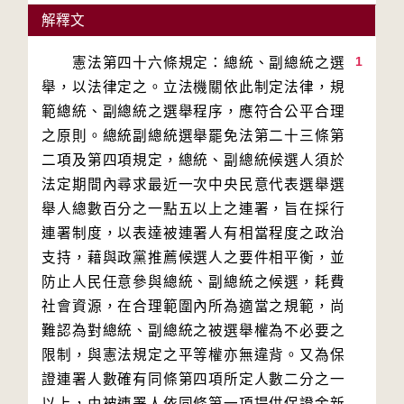
解釋文
1
　　憲法第四十六條規定：總統、副總統之選
舉，以法律定之。立法機關依此制定法律，規
範總統、副總統之選舉程序，應符合公平合理
之原則。總統副總統選舉罷免法第二十三條第
二項及第四項規定，總統、副總統候選人須於
法定期間內尋求最近一次中央民意代表選舉選
舉人總數百分之一點五以上之連署，旨在採行
連署制度，以表達被連署人有相當程度之政治
支持，藉與政黨推薦候選人之要件相平衡，並
防止人民任意參與總統、副總統之候選，耗費
社會資源，在合理範圍內所為適當之規範，尚
難認為對總統、副總統之被選舉權為不必要之
限制，與憲法規定之平等權亦無違背。又為保
證連署人數確有同條第四項所定人數二分之一
以上，由被連署人依同條第一項提供保證金新