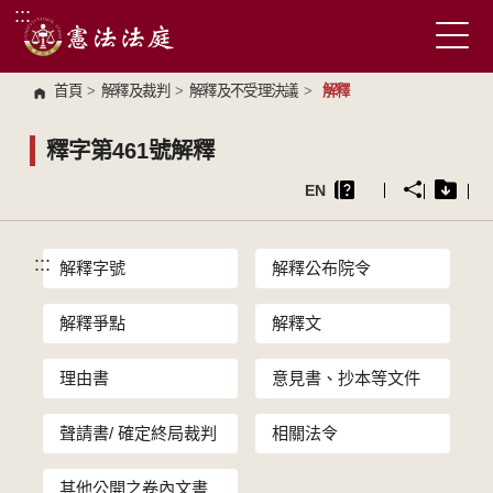
:::
跳到主要內容區塊
首頁
>
解釋及裁判
>
解釋及不受理決議
>
解釋
釋字第461號解釋
EN
:::
解釋字號
解釋公布院令
解釋爭點
解釋文
理由書
意見書、抄本等文件
聲請書/ 確定終局裁判
相關法令
其他公開之卷內文書