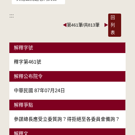
:::
回
◀
第461筆/共813筆
▶
列
表
解釋字號
釋字第461號
解釋公布院令
中華民國 87年07月24日
解釋爭點
參謀總長應受立委質詢？得拒絕至各委員會備詢？
解釋文