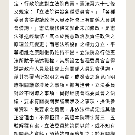
定，行政院應對立法院負責。憲法第六十七條
又規定：「立法院得設各種委員會。」「各種
委員會得邀請政府人員及社會上有關係人員到
會備詢。」憲法增修條文就此未加修改。是憲
法雖迭經增修，其本於民意政治及責任政治之
原理並無變更；而憲法所設計之權力分立、平
等相維之原則復仍維持不變。立法院為行使憲
法所賦予前述職權，其所設之各種委員會自得
邀請政府人員及社會上有關係人員到會備詢，
藉其答覆時所說明之事實，或發表之意見而明
瞭相關議案涉及之事項。抑有進者，立法委員
對於不明瞭之事項，尚得經院會或委員會之決
議，要求有關機關就議案涉及之事項，提供參
考資料。受要求之機關，非依法律規定或其他
正當理由，不得拒絕，業經本院釋字第三二五
號解釋有案。立法委員於詢問以前，或不知有
相關參考資料，須待詢問而後知之；於有關機