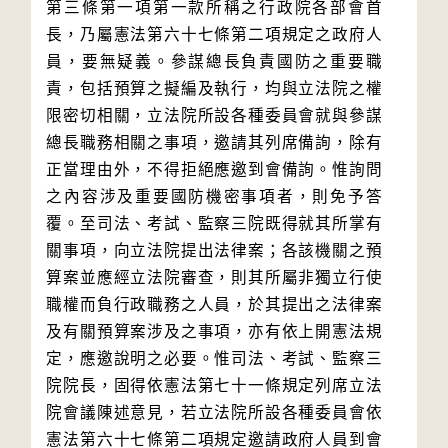
第三條第一項第一款所稱之行政院各部會首
長，乃屬憲法第六十七條第二項規定之政府人
員，要無疑義。參謀總長負責國防之重要職
責，包括預算之擬編及執行，均與立法院之權
限密切相關，立法院所設各種委員會就與參謀
總長職務相關之事項，邀請其列席備詢，除有
正當理由外，不得拒絕應邀到會備詢。惟詢問
之內容涉及重要國防機密事項者，則免予答
覆。至司法、考試、監察三院既得就其所掌有
關事項，向立法院提出法律案；各該機關之預
算案並應經立法院審查，則其所屬非獨立行使
職權而負行政職務之人員，於其提出之法律案
及有關預算案涉及之事項，亦有依上開憲法規
定，應邀說明之必要。惟司法、考試、監察三
院院長，固得依憲法第七十一條規定列席立法
院會議陳述意見，若立法院所設各種委員會依
憲法第六十七條第二項規定邀請政府人員到會