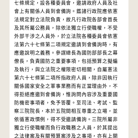
七條規定，設各種委員會，邀請政府人員及社
會上有關係人員到會備詢。鑑諸行政院應依憲
法規定對立法院負責，故凡行政院各部會首長
及其所屬公務員，除依法獨立行使職權，不受
外部干涉之人員外，於立法院各種委員會依憲
法第六十七條第二項規定邀請到會備詢時，有
應邀說明之義務。參謀總長為國防部部長之幕
僚長，負責國防之重要事項，包括預算之擬編
及執行，與立法院之權限密切相關，自屬憲法
第六十七條第二項所指政府人員，除非因執行
關係國家安全之軍事業務而有正當理由外，不
得拒絕應邀到會備詢，惟詢問內容涉及重要國
防機密事項者，免予答覆。至司法、考試、監
察三院院長，本於五院間相互尊重之立場，並
依循憲政慣例，得不受邀請備詢。三院所屬非
獨立行使職權而負行政職務之人員，於其提出
之法律案及有關預算案涉及之事項，亦有上開