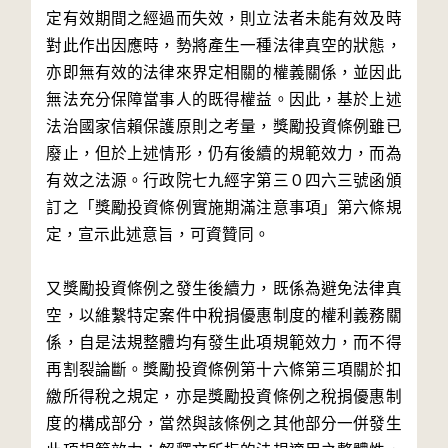
定有效期間之經過而失效，則立法者未能有效及時
對此作出因應時，勢將產生一種法律真空的狀態，
亦即無有效的法律來界定相關的權義關係，並因此
無法充分保障當事人的既得權益。因此，基於上述
法治國家信賴保護原則之考量，獎勵投資條例雖已
廢止，但於上述情形，仍有後續的規範效力，而為
有效之法源。行政院七九經字第三０四六三號函頒
訂之「獎勵投資條例實施期滿注意事項」第六條規
定，宣示此述意旨，可資贊同。
又獎勵投資條例之發生後續力，既係為避免法律真
空，以維繫特定案件中稅捐優惠制度的權利義務關
係，自是法規整體均有發生此項規範效力，而不得
再割裂論斷。獎勵投資條例第十六條第三項關於扣
繳所得稅之規定，亦是獎勵投資條例之稅捐優惠制
度的構成部分，當然與該條例之其他部分一併發生