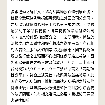
多數通過之解釋文，認為於獎勵投資條例廢止後，
繼續享受原條例稅捐優惠獎勵之外國公司分公司，
之所以仍應依原條例第十六條第三項之規定，於繳
納營利事業所得稅後，將其稅後盈餘給付總公司
時，按其給付額扣繳百分之二十之所得稅，係基於
法規適用之整體性和權利義務之衡平考量；亦即相
對人若欲主張依該條例享受稅捐優惠，則不得為法
規割裂行使之主張而不負擔同條例所定之義務，否
則即顯失事理之衡。財政部於八十年九月二十四日
台財稅第八００三五六０三二號函所謂之「為期課
稅公平」，符合上述意旨，故與憲法並無牴觸。此
固亦為本人所贊同，惟對於聲請人所爭議之於該條
例廢止後，其繼續享受原優惠並負之扣繳稅額義務
的法源問題，則有補充澄清之必要，爰提協同意見
書論述如后。