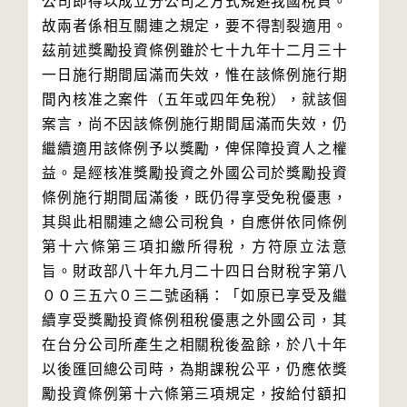
公司即得以成立分公司之方式規避我國稅負。
故兩者係相互關連之規定，要不得割裂適用。
茲前述獎勵投資條例雖於七十九年十二月三十
一日施行期間屆滿而失效，惟在該條例施行期
間內核准之案件（五年或四年免稅），就該個
案言，尚不因該條例施行期間屆滿而失效，仍
繼續適用該條例予以獎勵，俾保障投資人之權
益。是經核准獎勵投資之外國公司於獎勵投資
條例施行期間屆滿後，既仍得享受免稅優惠，
其與此相關連之總公司稅負，自應併依同條例
第十六條第三項扣繳所得稅，方符原立法意
旨。財政部八十年九月二十四日台財稅字第八
００三五六０三二號函稱：「如原已享受及繼
續享受獎勵投資條例租稅優惠之外國公司，其
在台分公司所產生之相關稅後盈餘，於八十年
以後匯回總公司時，為期課稅公平，仍應依獎
勵投資條例第十六條第三項規定，按給付額扣