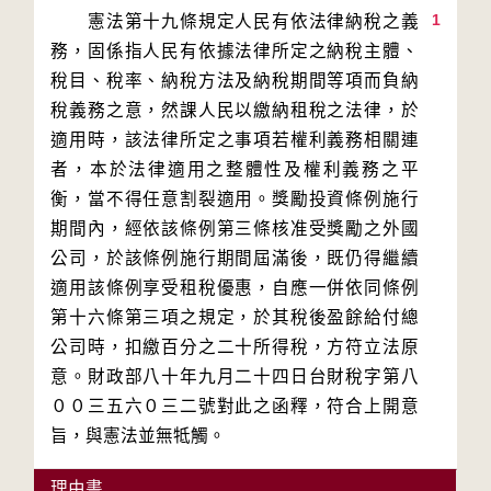
1
　　憲法第十九條規定人民有依法律納稅之義
務，固係指人民有依據法律所定之納稅主體、
稅目、稅率、納稅方法及納稅期間等項而負納
稅義務之意，然課人民以繳納租稅之法律，於
適用時，該法律所定之事項若權利義務相關連
者，本於法律適用之整體性及權利義務之平
衡，當不得任意割裂適用。獎勵投資條例施行
期間內，經依該條例第三條核准受獎勵之外國
公司，於該條例施行期間屆滿後，既仍得繼續
適用該條例享受租稅優惠，自應一併依同條例
第十六條第三項之規定，於其稅後盈餘給付總
公司時，扣繳百分之二十所得稅，方符立法原
意。財政部八十年九月二十四日台財稅字第八
００三五六０三二號對此之函釋，符合上開意
旨，與憲法並無牴觸。
理由書