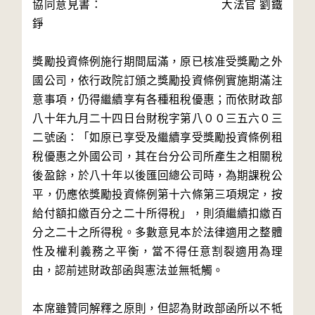
協同意見書： 大法官 劉鐵
錚
獎勵投資條例施行期間屆滿，原已核准受獎勵之外
國公司，依行政院訂頒之獎勵投資條例實施期滿注
意事項，仍得繼續享有各種租稅優惠；而依財政部
八十年九月二十四日台財稅字第八００三五六０三
二號函：「如原已享受及繼續享受獎勵投資條例租
稅優惠之外國公司，其在台分公司所產生之相關稅
後盈餘，於八十年以後匯回總公司時，為期課稅公
平，仍應依獎勵投資條例第十六條第三項規定，按
給付額扣繳百分之二十所得稅」，則須繼續扣繳百
分之二十之所得稅。多數意見本於法律適用之整體
性及權利義務之平衡，當不得任意割裂適用為理
由，認前述財政部函與憲法並無牴觸。
本席雖贊同解釋之原則，但認為財政部函所以不牴