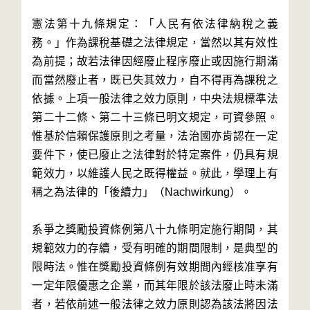
憲法第十九條規定：「人民有依法律納稅之義
務。」作為課稅基礎之法律規定，當然以其有效性
為前提；故若法律因經廢止程序廢止或因施行期滿
而當然廢止者，既已失其效力，自不得再為課稅之
依據。上項一般法律之效力原則，中央法規標準法
第二十二條、第二十三條已明文規定，可資參照。
惟基於信賴保護原則之考量，法治國亦肯認在一定
要件下，使已廢止之法律對於特定案件，仍具有規
範效力，以維護人民之既得權益。就此，學理上有
稱之為法律的「後續力」（Nachwirkung）。
系爭之獎勵投資條例第八十九條明定施行期間，其
規範效力的存續，受有明確的期間限制，是典型的
限時法。惟在獎勵投資條例有效期間內經核准享有
一定年限優惠之企業，而其年限於該法廢止時未滿
者，若依前述一般法律之效力原則認為該法將因法