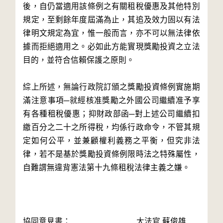
後，自仍當適用該條例之有關租稅優惠及其他特別
規定，至剩餘年度屆滿為止，其追及效力固以有法
律明文規定為宜，惟一般而言，亦不可以無法律依
據而拒絕適用之。必如此方能實現獎勵投資之立法
目的，並符合信賴保護之原則。
綜上所述，無論行政院訂頒之獎勵投資條例實施期
滿注意事項─就經核准獎勵之外國公司繼續准予享
有各種租稅優惠；抑財政部函─對上述公司繼續扣
繳百分之二十之所得稅，均係行政命令，不管其規
定如何公平，並兼顧權利義務之平衡，但究非法
律，若不是基於獎勵投資條例限時法之特殊屬性，
自難謂無違背憲法第十九條租稅法律主義之嫌。
協同意見書： 大法官 蘇俊雄