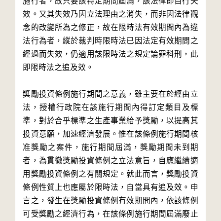
施行者，故只要該特定期間屆滿，該法律即自行失
效。又其失效乃因立法理由之消失，而非因法律觀
念的改變所為之修正，故在限時法有效期間內為違
法行為者，縱於裁判時限時法已因法定有效期間之
經過而失效，仍適用該限時法之規定論罪科刑，此
即限時法之追及效。
獎勵投資條例施行期間之意義，雖主要在於經由立
法，授權行政院在該施行期間內得訂定類目及標
準，對於合乎標準之生產事業給予獎勵，以提高其
投資意願，加速經濟發展。惟在該條例施行期間核
准獎勵之案件，施行期間屆滿，獎勵期間未到期
者，為貫徹獎勵投資條例之立法意旨，自應繼續適
用獎勵投資條例之有關規定。就此而言，獎勵投資
條例性質上也應屬於限時法，自當具有追及效。申
言之，發生在獎勵投資條例有效期間內，依該條例
可受獎勵之經濟行為，在該條例施行期間屆滿廢止