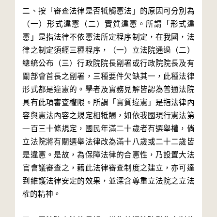
二、按「審查法律是否牴觸憲法」的原因可分別為
（一）形式違憲（二）實質違憲。所謂「形式違
憲」是指法律不依憲法所定程序制定，在我國，法
律之制定須經三種程序，（一）立法院通過（二）
總統公布（三）行政院院長副署或行政院院長及有
關部會首長之副署，三種要件欠缺其一，此種法律
形式都是違憲的。學者及實務見解皆認為普通法院
具有此項審查權限。所謂「實質違憲」是指法律內
容與憲法內容之規定相牴觸，如依我國現行憲法第
一百三十條規定，國民年滿二十歲者有選舉權，倘
立法院將有關選舉法律改為滿十八歲或二十二歲皆
是違憲。是故，為保障法律的合憲性，乃設置大法
官會議審查之，藉此法律審查制度之建立，亦可達
到維護法律安定的效果，並深含尊重立法院之立法
權的精神。
