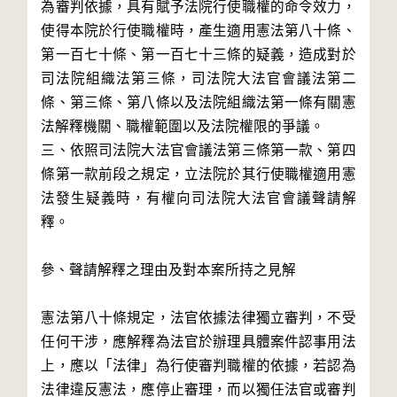
為審判依據，具有賦予法院行使職權的命令效力，
使得本院於行使職權時，產生適用憲法第八十條、
第一百七十條、第一百七十三條的疑義，造成對於
司法院組織法第三條，司法院大法官會議法第二
條、第三條、第八條以及法院組織法第一條有關憲
法解釋機關、職權範圍以及法院權限的爭議。

三、依照司法院大法官會議法第三條第一款、第四
條第一款前段之規定，立法院於其行使職權適用憲
法發生疑義時，有權向司法院大法官會議聲請解
釋。

參、聲請解釋之理由及對本案所持之見解

憲法第八十條規定，法官依據法律獨立審判，不受
任何干涉，應解釋為法官於辦理具體案件認事用法
上，應以「法律」為行使審判職權的依據，若認為
法律違反憲法，應停止審理，而以獨任法官或審判