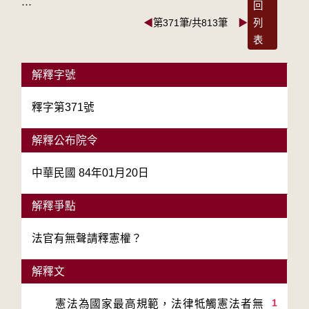
:::
回
◀
第371筆/共813筆
▶
列
表
解釋字號
釋字第371號
解釋公布院令
中華民國 84年01月20日
解釋爭點
法官有無聲請釋憲權？
解釋文
1
　　憲法為國家最高規範，法律牴觸憲法者無