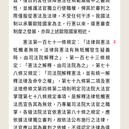
致，惟目的皆在保障憲法在規範層級中之最高
性，並維護法官獨立行使職權，俾其於審判之
際僅服從憲法及法律，不受任何干涉。我國法
制以承襲歐陸國家為主，行憲以來，違憲審查
2
　　憲法第一百七十一條規定：「法律與憲法
牴觸者無效。法律與憲法有無牴觸發生疑義
時，由司法院解釋之」，第一百七十三條規
定：「憲法之解釋，由司法院為之」，第七十
八條又規定：「司法院解釋憲法，並有統一解
釋法律及命令之權」，第七十九條第二項及憲
法增修條文第四條第二項則明定司法院大法官
掌理第七十八條規定事項。是解釋法律牴觸憲
法而宣告其為無效，乃專屬司法院大法官之職
掌。各級法院法官依憲法第八十條之規定，應
依據法律獨立審判，故依法公布施行之法律，
法官應以其為審判之依據，不得認定法律為違