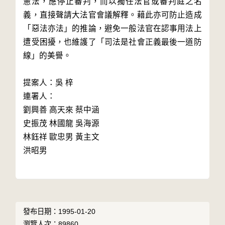
憲法，應停止審判，而以獨任法官或審判庭之名
義，直接聲請大法官會議解釋。藉此亦可防止造成
「惡法亦法」的推論，避免一般法官在認事用法上
遭受困擾，也維護了「司法是社會正義最後一道防
線」的美譽。

提案人：吳 梓

連署人：

劉興善 高天來 蔡中涵

史振茂 林國龍 吳海源

林鈺祥 歐忠男 黃主文

洪昭男

發布日期：1995-01-20
瀏覽人次：89860