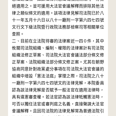
絕適用之。並可援用大法官會議解釋而排除其他法
律之類似條文的適用。該項法律見解司法院已於八
十一年五月十六日以八十一廳刑一字第六四七四號
文行文下級法院暨行政院法務部檢察司等相關單位
查照。

二、目前在立法院待審的法律案近一四０件，其中
攸關司法院組織、編制、權限的法律案計有司法院
組織法修正草案、司法院大法官會議法部分條文修
正草案、法院組織法部分條文修正案。尤其在朝野
協商同意針對政黨處分事項在司法院大法官會議的
組織中增設「憲法法庭」掌理之際，司法院之八十
一廳刑一字第六四七四號文的法律見解，本院委員
認為該法律見解是否賦予一般法官在適用法律時，
具有違憲審查權。若法官認為該法律牴觸憲法時，
可否以獨任法官或審判庭之名義，直接聲請大法官
會議解釋。且因司法院的法律見解常為普通法院引