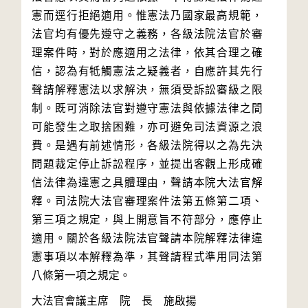
憲而逕行拒絕適用。惟憲法乃國家最高規範，
法官均有優先遵守之義務，各級法院法官於審
理案件時，對於應適用之法律，依其合理之確
信，認為有牴觸憲法之疑義者，自應許其先行
聲請解釋憲法以求解決，無須受訴訟審級之限
制。既可消除法官對遵守憲法與依據法律之間
可能發生之取捨困難，亦可避免司法資源之浪
費。是遇有前述情形，各級法院得以之為先決
問題裁定停止訴訟程序，並提出客觀上形成確
信法律為違憲之具體理由，聲請本院大法官解
釋。司法院大法官審理案件法第五條第二項、
第三項之規定，與上開意旨不符部分，應停止
適用。關於各級法院法官聲請本院解釋法律違
憲事項以本解釋為準，其聲請程式準用同法第