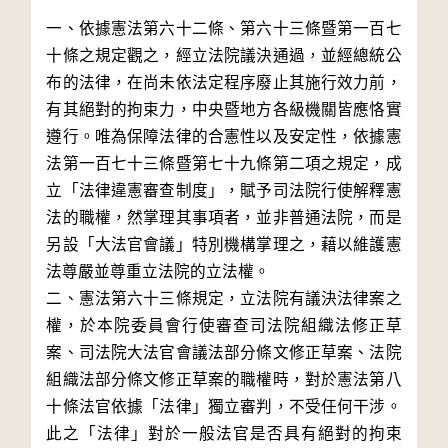
一、依據憲法第六十二條、第六十三條暨第一百七
十條之規定觀之，經立法院議決通過，並經總統公
布的法律，在尚未依法定程序廢止其施行效力前，
有其絕對的拘束力，中央暨地方各級機關皆應恪實
遵行。唯為保障法律的合憲性以及安定性，依據憲
法第一百七十三條暨第七十九條第二項之規定，成
立「法律違憲審查制度」，賦予司法院行使解釋憲
法的職權，然掌理其事項者，並非普通法院，而是
另設「大法官會議」特別機構掌理之，藉以維護憲
法尊嚴並尊重立法院的立法權。

二、憲法第六十三條規定，立法院有議決法律案之
權，於本院委員會行使審查司法院組織法修正草
案、司法院大法官會議法部分條文修正草案、法院
組織法部分條文修正草案的職權時，對於憲法第八
十條法官依據「法律」獨立審判，不受任何干涉。
此之「法律」對於一般法官是否具有絕對的拘束