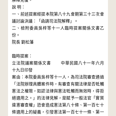
解釋見復。

說 明：

一、前述提案經提本院第八十九會期第三十三次會
議討論決議：「函請司法院解釋」。

二、檢附委員吳梓等十一人臨時提案關係文書乙
份。

院長 劉松藩

臨時提案：

立法院議案關係文書　　 中華民國八十一年六月
十九日印發

案由：本院委員吳梓等十一人，為司法院審查通過
「法院辦理具體案件時，有審查有關法律是否牴觸
憲法之權限，如認法律與憲法牴觸而無效時，得拒
絕適用之。」的法律見解，是賦予一般法官「實質
違憲審查權」恐會造成憲法第八十條、第一百七十
條適用上的疑義，引發憲法第一百七十一條、第一