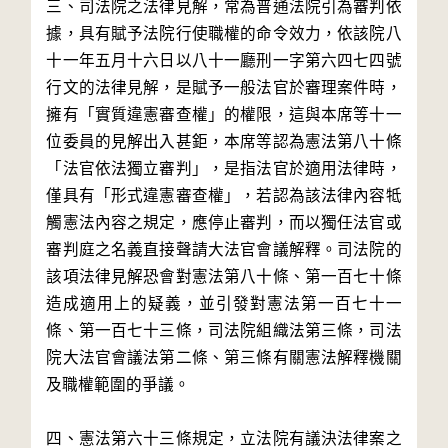
三、司法院之法律見解，常為普通法院引為審判依
據，具有賦予法院行使職權的命令效力，依該院八
十一年五月十六日以八十一廳刑一字第六四七四號
行文的法律見解，是賦予一般法官於審理案件時，
擁有「實質違憲審查權」的權限，這與本席等十一
位委員的見解出入甚鉅，本席等認為憲法第八十條
「法官依法獨立審判」，是指法官於適用法律時，
僅具有「形式違憲審查權」，若認為該法律內容牴
觸憲法內容之規定，應停止審判，而以獨任法官或
審判庭之名義直接聲請大法官會議解釋。司法院的
該項法律見解恐會對憲法第八十條、第一百七十條
造成適用上的疑義，並引發對憲法第一百七十一
條、第一百七十三條，司法院組織法第三條，司法
院大法官會議法第二條、第三條有關憲法解釋機關
及職權範圍的爭議。

四、憲法第六十三條規定，立法院有議決法律案之