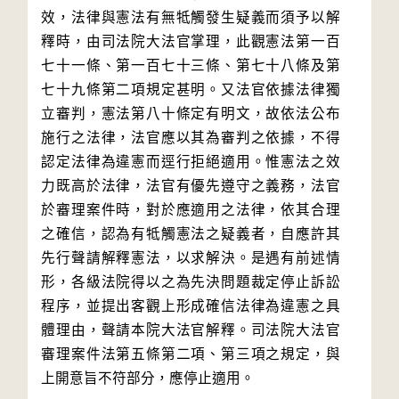
效，法律與憲法有無牴觸發生疑義而須予以解
釋時，由司法院大法官掌理，此觀憲法第一百
七十一條、第一百七十三條、第七十八條及第
七十九條第二項規定甚明。又法官依據法律獨
立審判，憲法第八十條定有明文，故依法公布
施行之法律，法官應以其為審判之依據，不得
認定法律為違憲而逕行拒絕適用。惟憲法之效
力既高於法律，法官有優先遵守之義務，法官
於審理案件時，對於應適用之法律，依其合理
之確信，認為有牴觸憲法之疑義者，自應許其
先行聲請解釋憲法，以求解決。是遇有前述情
形，各級法院得以之為先決問題裁定停止訴訟
程序，並提出客觀上形成確信法律為違憲之具
體理由，聲請本院大法官解釋。司法院大法官
審理案件法第五條第二項、第三項之規定，與
上開意旨不符部分，應停止適用。