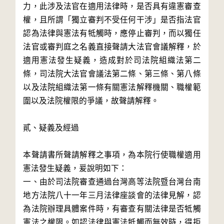
力，此涉及法官在適用法律時，是否具有違憲審查
權，且所謂「獨立審判不受任何干涉」是否指法官
認為法律與憲法有牴觸時，應停止審判，而以獨任
法官或審判庭之名義直接聲請大法官會議解釋，於
適用憲法發生疑義，造成對於司法院組織法第二
條，司法院大法官會議法第二條、第三條、第八條
以及法院組織法第一條有關憲法解釋機關、職權範
圍以及法院權限的爭議，故聲請解釋。

貳、疑義及經過

本聲請書所聲請解釋之事項，為本院行使職權適用
憲法發生疑義，爰說明如下：

一、由於司法院審查通過台灣高等法院暨台灣台南
地方法院八十一年三月法律座談會的法律見解，認
為法院辦理具體案件時，有審查有關法律是否牴觸
憲法之權限。如認法律與憲法牴觸而無效時，得拒