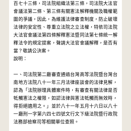
百七十三條，司法院組織法第三條，司法院大法官
會議法第二條、第三條有關憲法解釋機關及職權範
圍的爭議，因此，為維護法律審查制度，防止破壞
法律的安定性、尊重立法院之立法權，特依司法院
大法官會議法第四條解釋憲法暨同法第七條統一解
釋法令的規定提案，聲請大法官會議解釋，是否有
當？敬請公決案。

說明：

一、司法院第二廳審查通過台灣高等法院暨台灣台
南地方法院八十一年三月法律座談會的法律見解，
認為「法院辦理具體案件時，有審查有關法律是否
牴觸憲法之權限，如認法律與憲法牴觸而無效時，
得拒絕適用之。」並於八十一年五月十六日以八十
一廳刑一字第六四七四號文行文下級法院暨行政院
法務部檢察司等相關單位查照。
