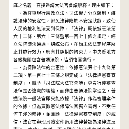
庭之名義，直接聲請大法官會議解釋。理由如下：

一、為尊重現行憲政立法、司法權力分立體制，維
護法律的安定性，避免法律陷於不安定狀態，致使
人民的權利無法受到保障，「法律」既依據憲法第
六十二條、第六十三條暨第一百七十條之規定，經
立法院議決通過，總統公布，在尚未依法定程序廢
止其施行效力，應有其絕對的拘束力，中央暨地方
各級機關包含普通法院，皆須恪實遵行。

二、為保障法律的合憲性，依據憲法第七十九條第
二項、第一百七十三條之規定成立「法律違憲審查
制度」，賦予「司法院大法官會議」專責行使審查
法律是否違憲的職權，而非由普通法院掌理之，普
通法院一般法官即只能依據「法律」作為審理案件
的依據，但為貫徹憲法保障法官獨立審判，不受任
何干涉的精神，並兼顧「法律違憲審查制度」的威
信，法官在辦理具體案件適用法律若認為法律違反