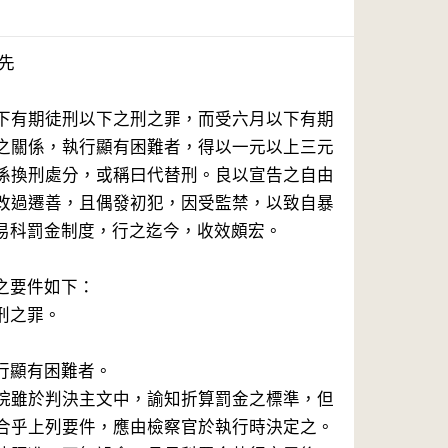
先
下有期徒刑以下之刑之罪，而受六月以下有期
之關係，執行顯有困難者，得以一元以上三元
係換刑處分，或稱曰代替刑。良以宣告之自由
改過遷善，且偶發初犯，因受監禁，以致自暴
易科罰金制度，行之迄今，收效頗宏。
之要件如下：
刑之罪。
行顯有困難者。
院雖於判決主文中，諭知折算罰金之標準，但
合乎上列要件，應由檢察官於執行時決定之。