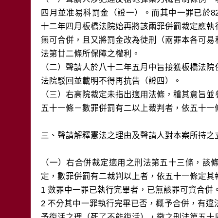
四月並准易科罰金（證一）。而其中一罪已於82.
十二年四月板橋法院始再將該兩罪併罰裁定應執
無可合併，且又將罰金改為徒刑（兩罪本各可易
法第廿二條所保障之權利。

（二）聲請人於八十二年五月中旨接獲板橋法院
法院駁回並載明不得再抗告（證四）。

（三）右高院裁定未指出適用法條，稽其意旨並
五十一條－數罪併罰有二以上裁判者，依五十一條
三、聲請解釋憲法之理由及聲請人對本案所持之立
（一）右合併裁定適用之刑法第五十三條，該
定，數罪併罰有二裁判以上者，依五十一條定其執
1 數罪中一罪已執行完畢者，已無該罪可資合併。
2 不分其中一罪執行完畢已否，概予合併，有
予復活之理（死了不能復活），徵之刑法第五十