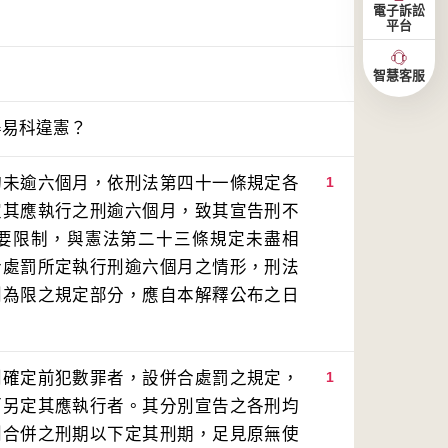
電子訴訟
平台
智慧客服
得易科違憲？
均未逾六個月，依刑法第四十一條規定各
1
定其應執行之刑逾六個月，致其宣告刑不
要限制，與憲法第二十三條規定未盡相
合處罰所定執行刑逾六個月之情形，刑法
刑為限之規定部分，應自本解釋公布之日
判確定前犯數罪者，設併合處罰之規定，
1
而另定其應執行者。其分別宣告之各刑均
刑合併之刑期以下定其刑期，足見原無使