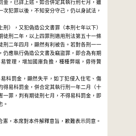
罰金，已詳上述。如合併定其執行刑七月，雖
一次犯罪以後，不知安分守己，仍以身試法，
上刑），又犯偽造公文書罪（本刑七年以下）
期徒刑二年，以上四罪刑適用刑法第五十一條
徒刑二年四月，顯然有利被告。若對各刑一一
，仍應執行偽造公文書及竊盜罪，即合為有期
不易管理，增加國庫負擔，種種弊端，毋待贅
得易科罰金，顯然失平，如丁犯侵入住宅、傷
均得易科罰金，併合定其執行刑一年二月（十
害一罪，判有期徒刑七月，不得易科罰金，即
也。
合憲，本席對本件解釋意旨，歉難表示同意。