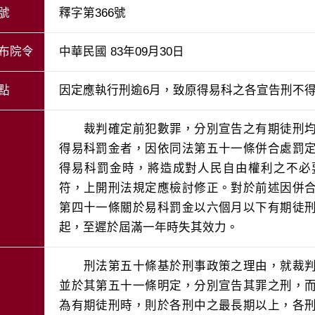
號
釋字第366號
布院令
中華民國 83年09月30日
點
因定應執行刑逾6月，致原得易科之各宣告刑不
　　裁判確定前犯數罪，分別宣告之有期徒刑
得易科罰金者，因依同法第五十一條併合處罰
得易科罰金時，將造成對人民自由權利之不必
符，上開刑法規定應檢討修正。對於前述因併
第四十一條關於易科罰金以六個月以下有期徒
起，至遲於屆滿一年時失其效力。
　　刑法第五十條基於刑事政策之理由，就裁
並於其第五十一條明定，分別宣告其罪之刑，
為有期徒刑時，則於各刑中之最長期以上，各