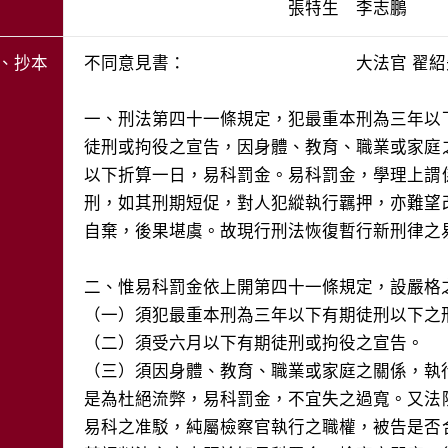
、抄本
不同意見書： 大法官 翟紹
一、刑法第四十一條規定，犯最重本刑為三年以
徒刑或拘役之宣告，因身體、教育、職業或家庭
以下折算一日，易科罰金。易科罰金，學理上謂
刑，如其刑期短促，對人犯縱執行羈押，亦難望
自棄，後果堪虞。故現行刑法恢復暫行新刑律之
二、惟易科罰金依上開第四十一條規定，設嚴格
（一）須犯最重本刑為三年以下有期徒刑以下之
（二）須受六月以下有期徒刑或拘役之宣告。
（三）須因身體、教育、職業或家庭之關係，執
是為杜絕流弊，易科罰金，不宜失之過寬。又法
易科之准駁，純屬檢察官執行之職權，被告是否