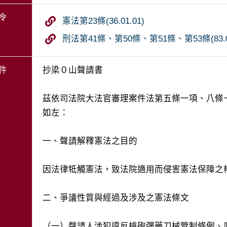
令
憲法第23條(36.01.01)
刑法第41條、第50條、第51條、第53條(83.01
件
抄梁０山聲請書

茲依司法院大法官審理案件法第五條一項、八條
如左：

一、聲請解釋憲法之目的

因法律牴觸憲法，致法院適用而侵害憲法保障之
二、爭議性質與經過及涉及之憲法條文

（一）聲請人涉犯違反槍砲彈藥刀械管制條例、