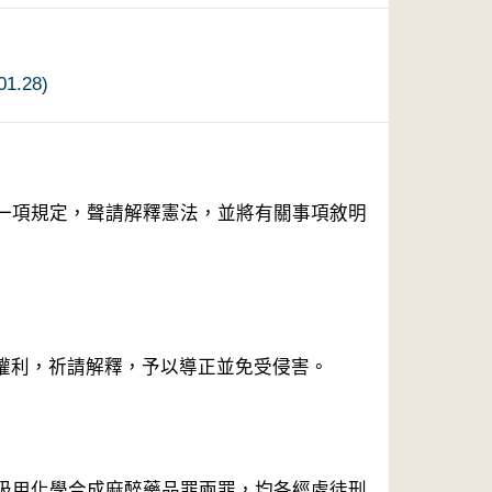
.28)
一項規定，聲請解釋憲法，並將有關事項敘明
權利，祈請解釋，予以導正並免受侵害。

吸用化學合成麻醉藥品罪兩罪，均各經處徒刑