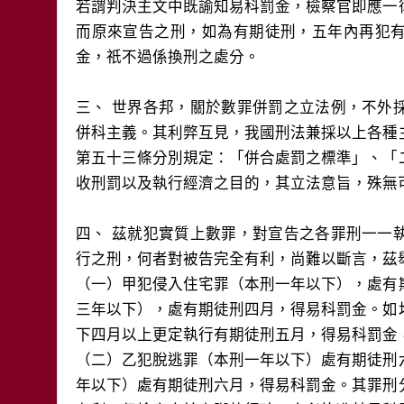
若謂判決主文中既諭知易科罰金，檢察官即應一
而原來宣告之刑，如為有期徒刑，五年內再犯
金，祇不過係換刑之處分。
三、 世界各邦，關於數罪併罰之立法例，不外
併科主義。其利弊互見，我國刑法兼採以上各種
第五十三條分別規定：「併合處罰之標準」、「
收刑罰以及執行經濟之目的，其立法意旨，殊無
四、 茲就犯實質上數罪，對宣告之各罪刑一一
行之刑，何者對被告完全有利，尚難以斷言，茲
（一）甲犯侵入住宅罪（本刑一年以下），處有
三年以下），處有期徒刑四月，得易科罰金。如
下四月以上更定執行有期徒刑五月，得易科罰金
（二）乙犯脫逃罪（本刑一年以下）處有期徒刑
年以下）處有期徒刑六月，得易科罰金。其罪刑