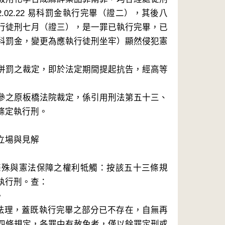
02.22 易科罰金執行完畢（證二），其後八
行徒刑七月（證三），是一罪已執行完畢，已
科罰金，變更為應執行徒刑坐牢）顯然侵犯憲
併罰之裁定，即於法定期間提起抗告，經高等
參之原板橋法院裁定，係引用刑法第五十三、
定執行刑。

場與見解

條殊與憲法保障之權利牴觸：按該五十三條規
行刑。查：



違法理，蓋既執行完畢之部分已不存在，自無再
四條規定，各罪中有赦免者，僅以餘罪定刑或