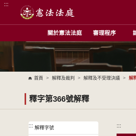
:::
跳到主要內容區塊
關於憲法法庭
審理程序
首頁
>
解釋及裁判
>
解釋及不受理決議
>
解
釋字第366號解釋
:::
:::
解釋字號