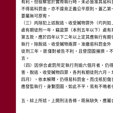
有利。但檢察官於實際執行時，未必皆准其易科
不得易科罰金，亦不違背正義公平原則。蓋乙第
要屬無可原宥。
（三）丙除犯上述脫逃、收受贓物罪外（圴判如
處有期徒刑一年，竊盜罪（本刑五年以下）處有
第五款，應於四年以下二年以上定其應執行有期
執行，除脫逃、收受贓物兩罪，准繳易科罰金外
徒刑三年，匪僅對被告不利，且使囹圄擁擠，
言。
（四）因併合處罰所定執行刑逾六個月者，仍
害、脫逃、收受贓物四罪，各判有期徒刑六月，
四月），依本解釋，仍得易科罰金。而戊祇犯傷
應發監執行，身繫囹圄，如此不平，焉有不鳴者
五、綜上所述，上開刑法各條，既無缺失，應屬