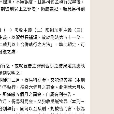
律照准，不無誤會。且易科罰金執行完畢後，
有期徒刑以上之罪者，仍屬累犯。顯見易科罰
採（一）吸收主義（二）限制加重主義（三）
主義，以資截長補短，故於刑法第五十一條、
二裁判以上合併執行之方法」，準此規定，可
可議之處。
執行之，或就宣告之罪刑合併之結果定其應執
舉例以明之：
期徒刑二月，得易科罰金，又犯傷害罪（本刑
均予執行，須繳六個月之罰金。此例就六月以
，即僅繳五個月之罰金，自屬有利被告。
六月，得易科罰金。又犯收受贓物罪（本刑三
分別執行，固可以金贖刑，對被告而言，較為