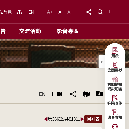
站導覽
公告
交流活動
影音專區
判決
公開書狀
言詞辯論
或說明會
EN
進階查詢
法令查詢
◀
第366筆/共813筆
▶
回列表