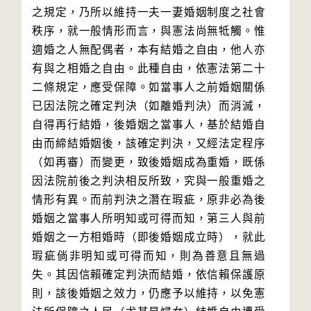
之規定，乃所以維持一夫一妻婚姻制度之社會
秩序，就一般情形而言，與憲法尚無牴觸。惟
適婚之人無配偶者，本有結婚之自由，他人亦
有與之相婚之自由。此種自由，依憲法第二十
二條規定，應受保障。如當事人之前婚姻關係
已因法院之確定判決（如離婚判決）而消滅，
自得再行結婚，後婚姻之當事人，基於結婚自
由而締結婚姻後，該確定判決，又經法定程序
（如再審）而變更，致後婚姻成為重婚，既係
因法院前後之判決相反所致，究與一般重婚之
情形有異。而前判決之潛在瑕疵，原非必為後
婚姻之當事人所明知或可得而知，第三人與前
婚姻之一方相婚時（即後婚姻成立時），就此
瑕疵倘非明知或可得而知，則為善意且無過
失。其因信賴確定判決而結婚，依信賴保護原
則，該後婚姻之效力，仍應予以維持，以免憲