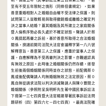
制，長達五年（民事訴訟法第五百條第三項），甚
至有不受五年限制之情形（同條但書規定），如果
善意重婚相對人之婚姻自由權不受法律之保護，則
試問第三人豈敢輕易與取得撤銷婚或離婚之確定判
決之當事人結婚？蓋其婚姻及其所建立之家庭關係
暨人倫秩序勢必長久處於不確定狀態。聲請人於蔡
０鳳提起再審之訴前，基於善意所取得之合法婚姻
關係，揆諸前開司法院大法官會議釋字第一八六號
解釋意旨，善意第三人之保護，應重於當事人之保
護，自應解釋為不受再審判決之影響。亦難遽認具
有無效之原因。此時後之婚姻關係仍然存續，遂發
生前後兩個婚姻關係同時並存之狀態，前配偶蔡０
鳳或後配偶聲請人均無婚姻無效之法定原因，蔡０
鳳自無從請求法院以判決消滅聲請人與陳０豐間之
婚姻關係（參照附呈吳明軒先生著中國民事訴訟法
下冊第一三七四頁暨大法官楊建華著民事訴訟法問
題研析（四）第四六七－四七四頁）。最高法院確