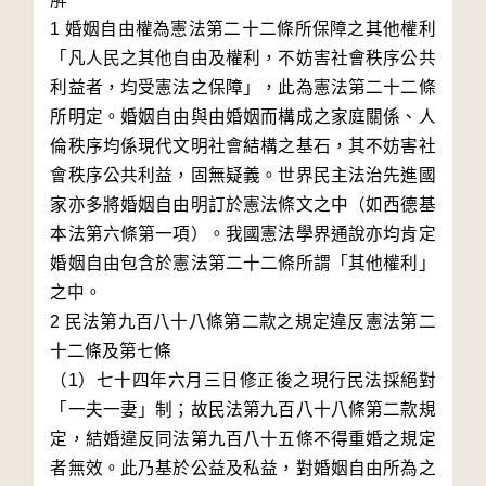
1 婚姻自由權為憲法第二十二條所保障之其他權利
「凡人民之其他自由及權利，不妨害社會秩序公共
利益者，均受憲法之保障」，此為憲法第二十二條
所明定。婚姻自由與由婚姻而構成之家庭關係、人
倫秩序均係現代文明社會結構之基石，其不妨害社
會秩序公共利益，固無疑義。世界民主法治先進國
家亦多將婚姻自由明訂於憲法條文之中（如西德基
本法第六條第一項）。我國憲法學界通說亦均肯定
婚姻自由包含於憲法第二十二條所謂「其他權利」
之中。

2 民法第九百八十八條第二款之規定違反憲法第二
十二條及第七條

（1）七十四年六月三日修正後之現行民法採絕對
「一夫一妻」制；故民法第九百八十八條第二款規
定，結婚違反同法第九百八十五條不得重婚之規定
者無效。此乃基於公益及私益，對婚姻自由所為之