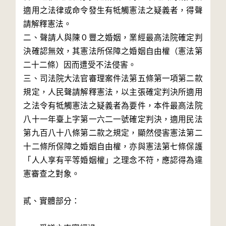
適用之法律或命令發生有牴觸憲法之疑義者，得聲
請解釋憲法。

二、聲請人與陳０豐之婚姻，業經最高法院確定判
決確認無效，其憲法所保障之婚姻自由權（憲法第
二十二條）因而遭受不法侵害。

三、司法院大法官審理案件法第五條第一項第二款
規定，人民聲請解釋憲法，以主張確定判決所適用
之法令有牴觸憲法之疑義者為要件，本件最高法院
八十一年臺上字第一六二一號確定判決，適用民法
第九百八十八條第二款之規定，顯然侵害憲法第二
十二條所保障之婚姻自由權，亦與憲法第七條保護
「人人享有平等婚姻權」之理念不符，應認得為違
憲審查之對象。

貳、實體部分：
