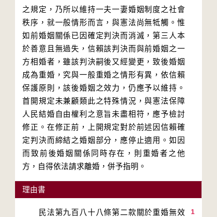
之規定，乃所以維持一夫一妻婚姻制度之社會
秩序，就一般情形而言，與憲法尚無牴觸。惟
如前婚姻關係已因確定判決而消滅，第三人本
於善意且無過失，信賴該判決而與前婚姻之一
方相婚者，雖該判決嗣後又經變更，致後婚姻
成為重婚，究與一般重婚之情形有異，依信賴
保護原則，該後婚姻之效力，仍應予以維持。
首開規定未兼顧類此之特殊情況，與憲法保障
人民結婚自由權利之意旨未盡相符，應予檢討
修正。在修正前，上開規定對於前述因信賴確
定判決而締結之婚姻部分，應停止適用。如因
而致前後婚姻關係同時存在，則重婚者之他
理由書
1
　　民法第九百八十八條第二款關於重婚無效