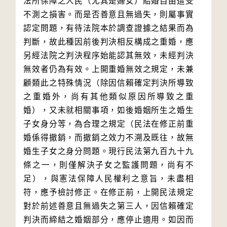
法所保障之人民（尤其是婦女）結婚自由遭受
不測之損害。而是否善意且無過失，則屬事實
認定問題，有待法院本於調查證據之結果而為
判斷，故此種因前後判決相反構成之重婚，應
另經法院之判決程序始能認其無效，未經判決
無效者仍為有效。上開重婚無效之規定，未兼
顧類此之特殊情況（除因信賴確定判決所導致
之重婚外，尚有其他類似原因所導致之重
婚），又未就相關事項，如後婚姻所生之婚生
子女身分等，為合理之規定（民法在修正前重
婚係得撤銷，而撤銷之效力不溯及既往，故無
婚生子女之身分問題。現行民法第九百九十九
條之一，則僅解決子女之監護問題，尚有不
足），與憲法保障人民權利之意旨，未盡相
符，應予檢討修正。在修正前，上開民法規定
對於前述善意且無過失之第三人，因信賴確定
判決而締結之婚姻部分，應停止適用。如因而