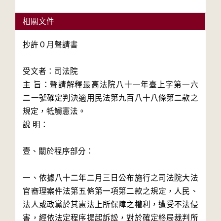
相關文件
抄許０月聲請書

受文者：司法院

主 旨：聲請解釋最高法院八十一年臺上字第一六
二一號確定判決適用民法第九百八十八條第二款之
規定，牴觸憲法。

說 明：

壹、關於程序部分：

一、依據八十二年二月三日公布施行之司法院大法
官審理案件法第五條第一項第二款之規定，人民、
法人或政黨於其憲法上所保障之權利，遭受不法侵
害，經依法定程序提起訴訟，對於確定終局裁判所