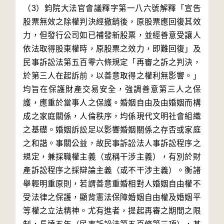
（3）鈞院大法官會議釋字第一八六號解釋「宣告
股票無效之除權判決經撤銷後，原股票應回復其效
力，但發行公司如已補發新股票，並經善意受讓人
依法取得股東權時，原股票之效力，即難回復」及
民事訴訟法第五百零六條規定「再審之訴之判決，
於第三人在起訴前，以善意取得之權利無影響。」
均旨在保護財產交易安全，強調善意第三人之保
護，應重於當事人之保護。婚姻自由及由婚姻而構
成之家庭關係，人倫秩序，均係現代文明社會組織
之基礎。婚姻訴訟足以影響婚姻關係之存否或家庭
之和諧。事關公益，故民事訴訟法人事訴訟程序之
規定，兼採職權主義（或稱干涉主義），有別於財
產訴訟程序之採辯論主義（或不干涉主義）。衡諸
舉輕明重原則，若謂善意重婚相對人婚姻自由權不
受法律之保護，顯背憲法保障婚姻自由權及婚姻平
等權之立法精神。尤有進者，提起再審之期間之限