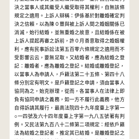
決之當事人或其繼受人繼受取得其權利，自無該條
規定之適用。上訴人辯稱：伊係基於對離婚確定判
決之信賴，以為陳０豐與被上訴人間之婚姻關係已
消滅，始行結婚，並無重婚之故意，且結婚係在被
上訴人提起再審之訴前，許０月善意取得之婚姻權
利，應有民事訴訟法第五百零六條規定之適用而不
受影響云云，要無足取。又結婚者，應為結婚之登
記：離婚者，應為離婚之登記。結婚或離婚登記，
以當事人為申請人，戶籍法第二十五條、第四十八
條分別定有明文。是戶籍登記之申請，須由當事人
協同為之，始克辦理，從而，各當事人在法律上即
負有協同申請之義務，如一方不履行此義務，他方
自得訴請其履行，最高法院四十九年度臺上字第一
○一四號及六十四年度臺上字第一九八五號著有判
例。又民法第九百八十二條第二項規定：經依戶籍
法為結婚之登記者，推定其已結婚。是離婚登記之