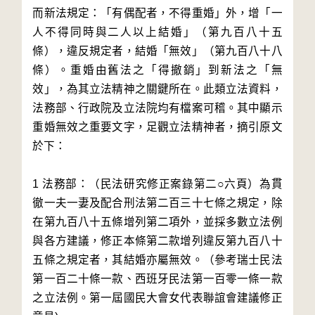
而新法規定：「有偶配者，不得重婚」外，增「一
人不得同時與二人以上結婚」（第九百八十五
條），違反規定者，結婚「無效」（第九百八十八
條）。重婚由舊法之「得撤銷」到新法之「無
效」，為其立法精神之關鍵所在。此類立法資料，
法務部、行政院及立法院均有檔案可稽。其中顯示
重婚無效之重要文字，足觀立法精神者，摘引原文
於下：
1 法務部：（民法研究修正案錄第二○六頁）為貫
徹一夫一妻及配合刑法第二百三十七條之規定，除
在第九百八十五條增列第二項外，並採多數立法例
與各方建議，修正本條第二款增列違反第九百八十
五條之規定者，其結婚亦屬無效。（參考瑞士民法
第一百二十條一款、西班牙民法第一百零一條一款
之立法例。第一屆國民大會女代表聯誼會建議修正