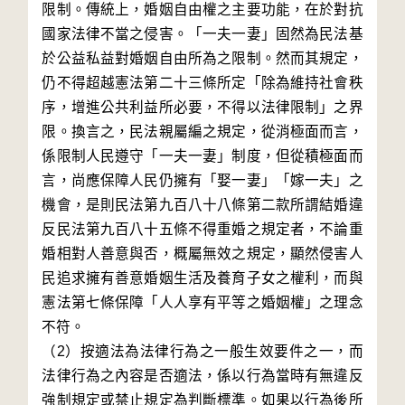
限制。傳統上，婚姻自由權之主要功能，在於對抗
國家法律不當之侵害。「一夫一妻」固然為民法基
於公益私益對婚姻自由所為之限制。然而其規定，
仍不得超越憲法第二十三條所定「除為維持社會秩
序，增進公共利益所必要，不得以法律限制」之界
限。換言之，民法親屬編之規定，從消極面而言，
係限制人民遵守「一夫一妻」制度，但從積極面而
言，尚應保障人民仍擁有「娶一妻」「嫁一夫」之
機會，是則民法第九百八十八條第二款所謂結婚違
反民法第九百八十五條不得重婚之規定者，不論重
婚相對人善意與否，概屬無效之規定，顯然侵害人
民追求擁有善意婚姻生活及養育子女之權利，而與
憲法第七條保障「人人享有平等之婚姻權」之理念
不符。

（2）按適法為法律行為之一般生效要件之一，而
法律行為之內容是否適法，係以行為當時有無違反
強制規定或禁止規定為判斷標準。如果以行為後所