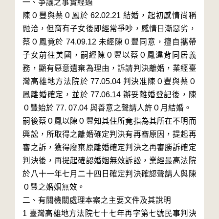
一、爭議之事實經過

陳０豐與蔡０鳳於 62.02.21 結婚，起初感情尚稱
融洽，但育有子女後即經常爭吵，感情日漸惡劣，
蔡０鳳竟於 74.09.12 未經陳０豐同意，擅自攜帶
子女前往美國，嗣經陳０豐以蔡０鳳違背同居義
務，顯有惡意遺棄為理由，訴請判決離婚，業經臺
灣高雄地方法院於 77.05.04 判決准陳０豐與蔡０
鳳離婚確定，並於 77.06.14 辦妥離婚登記後，陳
０豐始於 77. 07.04 與善意之聲請人許０月結婚。

嗣後蔡０鳳以陳０豐知其住所竟指為其所在不明而
興訟，所取得之離婚確定判決有再審原因，提起再
審之訴，獲得廢棄原離婚確定判決之再審勝訴確定
判決後，再提起確認婚姻無效訴訟，業經最高法院
於八十一年七月二十四日確定判決確認聲請人與陳
０豐之婚姻無效。

二、有關機關處理本案之主要文件及其說明

1 臺灣高雄地方法院七十七年再字第七號民事判決