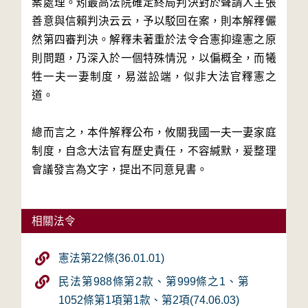
案處理。矧最高法院確定終局判決對於聲請人主張
善意與信賴判決云云，予以駁回在案，則本解釋儼
然第四審判決。解釋未著重於法令合憲抑違憲之原
則問題，乃深入於一個特殊情況，以偏概全，而犧
牲一夫一妻制度，易滋訟端，似非大法官釋憲之
道。
總而言之，本件解釋公布，攸關我國一夫一妻家庭
制度，自念大法官有歷史責任，不容緘默，爰整理
會議發言為文字，提出不同意見書。
相關法令
憲法第22條(36.01.01)
民法第988條第2款、第999條之1、第
1052條第1項第1款、第2項(74.06.03)