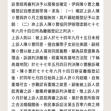
訴業經再審判決予以廢棄並確定，伊與陳０豐之離
婚登記自應塗銷等情。求為：（一）確認上訴人陳
０豐與許０月之婚姻無效，其戶籍結婚登記予以塗
銷：（二）命上訴人陳０豐協同伊辦理塗銷七十七
年六月十四日所為離婚登記之判決。

上訴人則以：被上訴人於七十四年九月十五日未經
上訴人陳０豐同意，擅自攜帶子女前往美國，嗣經
陳０豐以被上訴人違背同居義務，顯為惡意遺棄為
理由，訴請判決離婚，經臺灣高雄地方法院（下稱
高雄地院）於七十七年五月四日判決陳０豐勝訴確
定。陳０豐於七十七年六月十四日辦妥離婚登記
後，於同年七月四日始與上訴人許０月結婚，自無
重婚可言，亦難認有重婚之故意。嗣後被上訴人提
起再審之訴，雖獲終審勝訴判決確定，惟上訴人許
０月於被上訴人提起再審之訴前，基於善意所取得
之合法婚姻關係，依民事訴訟法第五百零六條之規