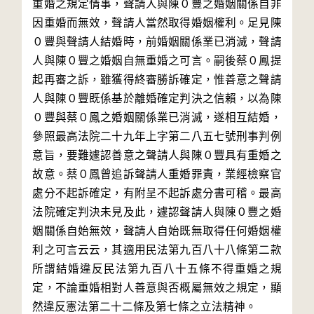
重婚之規定情事，聲請人與陳０豐之婚姻關係自非
因重婚而無效，聲請人當然取得婚姻權利。足見陳
０豐與聲請人結婚時，前婚姻關係業已消滅，聲請
人與陳０豐之婚姻自無重婚之可言。嗣後蔡０鳳提
起再審之訴，雖獲得終審勝訴確定，惟善意之聲請
人與陳０豐既係基於離婚確定判決之信賴，以為陳
０豐與蔡０鳳之婚姻關係業已消滅，遂相互結婚，
參照最高法院二十九年上字第二八五七號刑事判例
意旨，要難遽認善意之聲請人與陳０豐具有重婚之
故意。蔡０鳳曾追訴聲請人重婚罪責，業經檢察官
處分不起訴確定，有附呈不起訴處分書可稽。最高
法院確定判決未見及此，遽認聲請人與陳０豐之婚
姻關係自始無效，聲請人自始既無取得任何婚姻權
利之可言云云，其適用民法第九百八十八條第二款
所謂結婚違反民法第九百八十五條不得重婚之規
定，不論重婚相對人善意與否概屬無效之規定，顯
然違反憲法第二十二條及第七條之立法精神。
