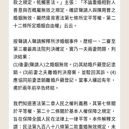
款之規定，牴觸憲法。」主張：「不論重婚相對人
善意與否概屬無效之規定，確認聲請人與陳周豐之
婚姻無效，顯然違背憲法第七條所定平等權，第二
十二條所定婚姻自由權」云云。
按聲請人聲請解釋所涉婚姻事件，歷經一、二審至
第三審最高法院判決確定，實乃一夫兩妻問題，判
決結果：
(1)後妻(聲請人)之婚姻無效。(2)其結婚戶籍登記塗
銷。(3)前妻之夫離婚判決廢棄，並駁回其訴。(4)
應協同前妻塗銷離婚戶籍登記。當事人纏訟有年，
甫於兩年前卒告終結。
我們知道憲法第二章人民之權利義務，其第七條關
於平等權、第二十二條關於基本人權保障之規定，
旨在保障全國人民在法律上一律平等。本件解釋文
謂：民法第九百八十八條第二款重婚無效規定，未