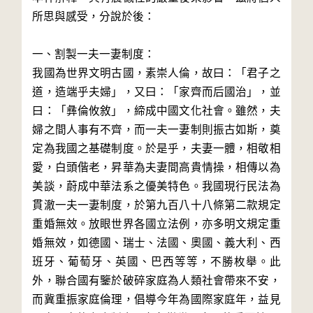
所思與感受，分說於後：
一、割製一夫一妻制度：
我國為世界文明古國，素崇人倫，故曰：「君子之
道，造端乎夫婦」，又曰：「家齊而后國治」，並
曰：「彝倫攸敘」，締成中國文化社會。雖然，夫
婦之間人事有不齊，而一夫一妻制則振古如斯，奠
定為我國之基礎制度。於是乎，夫妻一體，相敬相
愛，白頭偕老，昇華為夫妻間高貴情操，相傳以為
美談，蔚成中華法系之優美特色。我國現行民法為
貫澈一夫一妻制度，於第九百八十八條第二款規定
重婚無效。放眼世界各國立法例，亦多明文規定重
婚無效，如德國、瑞士、法國、奧國、義大利、西
班牙、葡萄牙、英國、巴西等等，不勝枚舉。此
外，聯合國有鑒於破碎家庭為人類社會帶來不安，
而冀重振家庭倫理，倡導今年為國際家庭年，益見