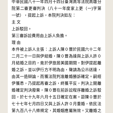
中華民國八十一年四月十四日臺灣高等法院高雄分
院第二審更審判決（八十一年度家上更（一)字第
一號），提起上訴，本院判決如左：

主 文

上訴駁回。

第三審訴訟費用由上訴人負擔。

理 由

本件被上訴人主張：上訴人陳０豐於民國六十二年
二月二十一日與伊結婚，陳０豐為達與上訴人許０
月結婚之目的，竟於伊旅居美國期間，對伊提起離
婚之訴，並以伊行方不明為由，聲請為公示送達，
由其一造辯論，而獲法院判准離婚勝訴確定。嗣經
伊獲悉，乃提起再審之訴，終獲平反，判決上開離
婚確定判決廢棄，陳０豐在前訴訟程序離婚之訴駁
回，於七十九年六月十五日確定在案。詎陳０豐於
七十七年七月四日又與上訴人許０月重婚，依民法
第九百八十八條規定，其婚姻應屬無效。又離婚之