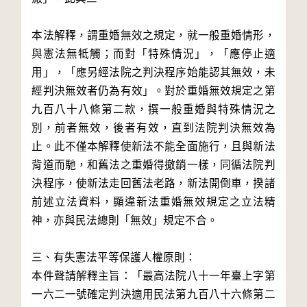
本法解釋，謂重婚無效之規定，就一般重婚情形，
與憲法無牴觸；而對「特殊情況」，「應停止適
用」，「應另經法院之判決程序始能認其無效，未
經判決無效者仍為有效」。對於重婚無效規定之第
九百八十八條第二款，撰一般重婚與特殊情況之
別，前者無效，後者有效，直到法院判決無效為
止。此不僅本解釋使新法不能全面施行，且與新法
背道而馳，和舊法之重婚得撤銷一樣，同循法院判
決程序，使新法走回舊法老路，新法開倒車，揆諸
前述立法資料，顯違新法重婚無效規定之立法精
神，亦與民法總則「無效」規定不合。
三、有失憲法平等保護人權原則：
本件聲請解釋主旨：「最高法院八十一年臺上字第
一六二一號確定判決適用民法第九百八十六條第二