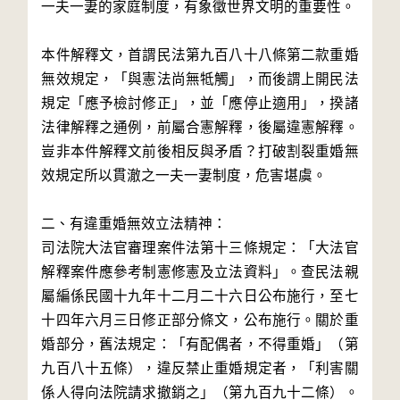
一夫一妻的家庭制度，有象徵世界文明的重要性。
本件解釋文，首謂民法第九百八十八條第二款重婚
無效規定，「與憲法尚無牴觸」，而後謂上開民法
規定「應予檢討修正」，並「應停止適用」，揆諸
法律解釋之通例，前屬合憲解釋，後屬違憲解釋。
豈非本件解釋文前後相反與矛盾？打破割裂重婚無
效規定所以貫澈之一夫一妻制度，危害堪虞。
二、有違重婚無效立法精神：
司法院大法官審理案件法第十三條規定：「大法官
解釋案件應參考制憲修憲及立法資料」。查民法親
屬編係民國十九年十二月二十六日公布施行，至七
十四年六月三日修正部分條文，公布施行。關於重
婚部分，舊法規定：「有配偶者，不得重婚」（第
九百八十五條），違反禁止重婚規定者，「利害關
係人得向法院請求撤銷之」（第九百九十二條）。