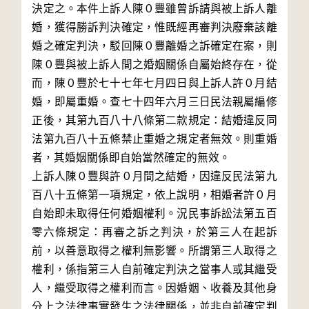
決定之。本件上訴人陳０豐雖曾訴請與被上訴人離
婚，獲得勝訴判決確定，惟既經再審判決廢棄該離
婚之確定判決，駁回陳０豐離婚之訴確定在案，則
陳０豐與被上訴人間之婚姻關係自屬始終存在，從
而，陳０豐於七十七年七月四日與上訴人許０月結
婚，即屬重婚。查七十四年六月三日民法親屬編修
正後，其第九百八十八條第二款規定：結婚違反同
法第九百八十五條禁止重婚之規定者無效。則重婚
者，其婚姻關係即自始當然確定的無效。

上訴人陳０豐與許０月間之結婚，因違反民法第九
百八十五條第一項規定，依上說明，相婚者許０月
自始即未取得任何婚姻權利。況民事訴訟法第五百
零六條規定：再審之訴之判決，於第三人在起訴
前，以善意取得之權利無影響。所謂第三人取得之
權利，係指第三人自前確定判決之當事人或其繼受
人，繼受取得之權利而言。因婚姻、收養及其他身
分上之法律事實發生之法律關係，並非自前確定判