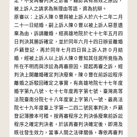
定，不受再審判決之影響，難認其有無效之原因，
被上訴人之請求為無理由等語，資為抗辯。

原審以：上訴人陳０豐與被上訴人於六十二年二月
二十一日結婚，嗣上訴人陳０豐以被上訴人惡意遺
棄為由，訴請離婚，經高雄地院於七十七年五月四
日判決其勝訴確定，並於同年六月十四日辦妥離婚
戶籍登記，再於同年七月四日與上訴人許０月結
婚，經被上訴人以上訴人陳０豐知其住居所竟指為
所在不明而與涉訟為再審原因，提起再審之訴，經
判決上開離婚確定判決廢棄，陳０豐在前訴訟程序
離婚之訴駁回確定之事實，有高雄地院七十七年度
婚字第九八號、七十七年度再字第七號、臺灣高等
法院臺南分院七十八年度家上字第八一號、最高法
院七十九年度臺上字第一二四二號民事判決、戶籍
登記簿謄本可稽。按再審程序之判決係廢棄前訴訟
程序之確定判決者，於該再審判決確定後，即溯及
既往發生效力，當事人間之法律關係，專依再審判