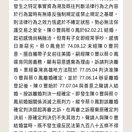
發生之特定事實資為溯及既往判斷法律行為之內容
於行為當時有無違反強制規定或禁止規定之基礎，
則法律行為之效力恆處於不確定狀態，勢必無法保
護交易之安全。陳０豐與蔡０鳳於62.02.21 結婚，
起初感情尚稱融洽，但育有子女即經常爭吵，感情
日漸惡劣。蔡０鳳竟於 74.09.12 未經陳０豐同
意，擅自攜帶子女前往美國，嗣經陳０豐以蔡０鳳
違背同居義務，顯有惡意遺棄為理由，訴請判決離
婚。業經臺灣高雄地方法院於 77.05.04 判決准陳
０豐與蔡０鳳離婚確定，並於 77.06.14 辦妥離婚
登記後，陳０豐始於 77.07.04 與善意之聲請人結
婚。按該離婚判決一經確定，即發生陳０豐與蔡０
鳳前婚姻關係消滅之既判力，縱令蔡０鳳對該離婚
確定判決提起再審之訴，在再審之訴廢棄原確定判
決前，原確定判決仍不失其效力。聲請人與陳０豐
結婚當時，既不發生違反民法第九百八十五條不得