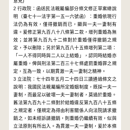
意見)
2 行政院：函送民法親屬編部分條文修正草案總說
明（臺七十一法字第一五一六號函）：重婚依現行
法仍為有效，僅得撤銷而已，顯與一夫一妻制有
違。爰修正第九百八十八條第二款，增列重婚為無
效；並將第九百九十二條對於重婚僅得撤銷之規
定，予以刪除；另於第九百八十五條增列第二項：
「一人不得同時與二人以上結婚」，認同時結婚亦
屬重婚，俾與刑法第二百三十七條處罰重婚罪之規
定，互為一致，以期貫澈一夫一妻制之精神。
3 立法院：七十四年五月二十四日三讀通過條文之
說明：我國民法親屬編所定婚姻制度，既採一夫一
妻制，而最足以破壞一夫一妻制者，莫過於重婚。
舊法第九百九十二條對於結婚違反第九百八十五條
之規定者，僅規定為得由利害關係人向法院請求撤
銷之，如未經訴請撤銷，則重婚仍繼續有效，似與
立法原則有所出入。為貫澈一夫一妻制，爰於本條