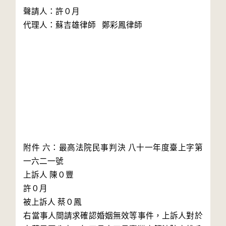
聲請人：許０月

代理人：蘇吉雄律師   鄭彩鳳律師

附件 六：最高法院民事判決 八十一年度臺上字第
一六二一號

上訴人 陳０豐

許０月

被上訴人 蔡０鳳

右當事人間請求確認婚姻無效等事件，上訴人對於